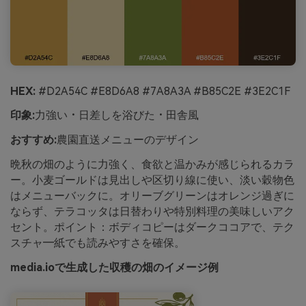
HEX:
#D2A54C #E8D6A8 #7A8A3A #B85C2E #3E2C1F
印象:
力強い・日差しを浴びた・田舎風
おすすめ:
農園直送メニューのデザイン
晩秋の畑のように力強く、食欲と温かみが感じられるカラ
ー。小麦ゴールドは見出しや区切り線に使い、淡い穀物色
はメニューバックに。オリーブグリーンはオレンジ過ぎに
ならず、テラコッタは日替わりや特別料理の美味しいアク
セント。ポイント：ボディコピーはダークココアで、テク
スチャ―紙でも読みやすさを確保。
media.ioで生成した収穫の畑のイメージ例