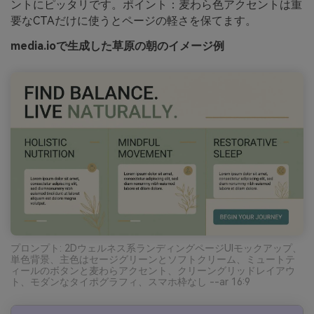
ントにピッタリです。ポイント：麦わら色アクセントは重
要なCTAだけに使うとページの軽さを保てます。
media.ioで生成した草原の朝のイメージ例
プロンプト: 2Dウェルネス系ランディングページUIモックアップ、
単色背景、主色はセージグリーンとソフトクリーム、ミュートテ
ィールのボタンと麦わらアクセント、クリーングリッドレイアウ
ト、モダンなタイポグラフィ、スマホ枠なし --ar 16:9