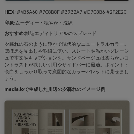
HEX:
#4B5A60 #7C8B8F #B9B2A7 #D7C8B6 #2F2E2C
印象:
ムーディー・穏やか・洗練
おすすめ:
雑誌エディトリアルのスプレッド
夕暮れの石のように静かで現代的なニュートラルカラー。
ほぼ黒を見出しや罫線に使い、スレートや温かいグレージ
ュで本文やキャプションを。サンドベージュは柔らかいコ
ントラストが欲しい引用やサイドバーに最適。ポイント：
余白をしっかり取って意図的なカラーパレットに見せまし
ょう。
media.ioで生成した川辺の夕暮れのイメージ例