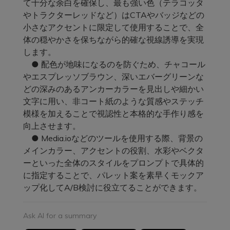
て十分な余白を確保し、最も強い色（テラコッタ
やトラクターレッドなど）はCTAやバッジなどの
小さなアクセントに限定して使用することで、全
体の穏やかさを保ちながら的確な視線誘導を実現
します。
● 配色が地味になるのを防ぐため、チャコール
やエスプレッソブラウン、深いエバーグリーンな
どの深みのあるアンカーカラーを見出しや細かい
文字に用い、非コート紙のような質感やステッチ
模様を加えることで視認性と本格的な手作り感を
向上させます。
● Media.ioなどのツールを使用する際、背景の
メインカラー、アクセントの役割、水彩やベクタ
ーといった全体のスタイルをプロンプトで具体的
に指定することで、パレット案を素早くモックア
ップ化してA/B検討に役立てることができます。
Ask AI for a summary