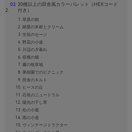
20種以上の田舎風カラーパレット（HEXコード
付き）
草原の朝
納屋の木材とクリーム
生垣のセージ
野花の小道
川辺の夕暮れ
収穫の畑
霧の牧草地
果樹園でのピクニック
田舎のキルト
ヒースの丘
石垣のニュートラル
陽光の干し草
松の小屋
雨の小道
ヴィンテージトラクター