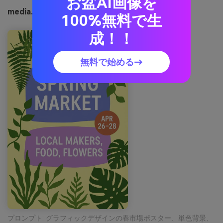
お盆AI画像を
media.ioで生成した野花の小道のイメージ例
100%無料で生
成！！
無料で始める→
プロンプト: グラフィックデザインの春市場ポスター、単色背景、