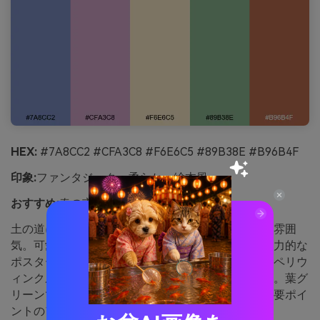
HEX:
#7A8CC2 #CFA3C8 #F6E6C5 #89B38E #B96B4F
印象:
ファンタジック・柔らか・絵本風
おすすめ:
春の市場ポスター
土の道に咲く花のように、親しみやすく招き入れる雰囲
気。可愛くなりすぎない田舎色の組み合わせは、魅力的な
ポスターにぴったり。バタークリームをベースに、ペリウ
ィンクルとライラックでタイトルやグラフィックを。葉グ
リーンで温かみをバランス。テラコッタは日付や重要ポイ
ントのアクセントに限定して使うのがおすすめ。