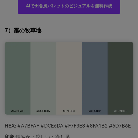
AIで田舎風パレットのビジュアルを無料作成
7）霧の牧草地
HEX:
#A7BFAF #DCE6DA #F7F3E8 #8FA1B2 #6D7B6E
印象:
穏やか・涼しい・癒し系