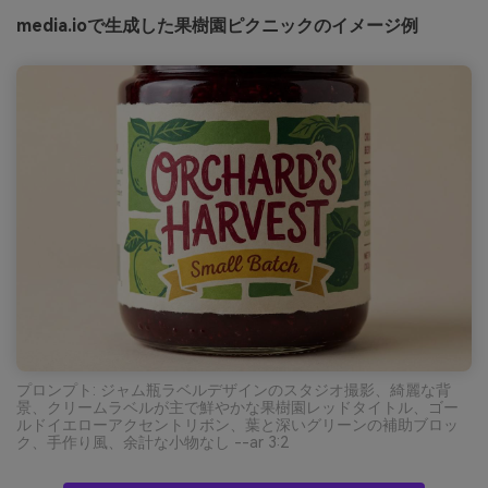
media.ioで生成した果樹園ピクニックのイメージ例
プロンプト: ジャム瓶ラベルデザインのスタジオ撮影、綺麗な背
景、クリームラベルが主で鮮やかな果樹園レッドタイトル、ゴー
ルドイエローアクセントリボン、葉と深いグリーンの補助ブロッ
ク、手作り風、余計な小物なし --ar 3:2