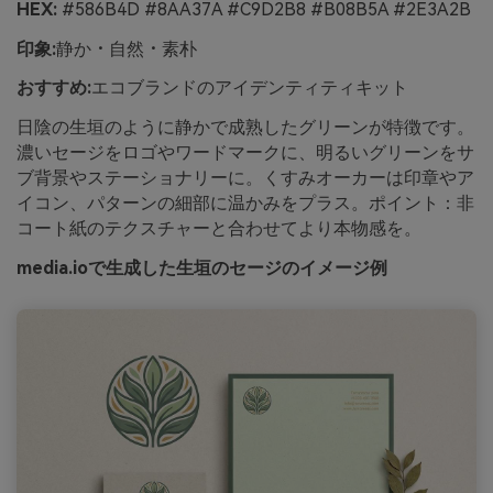
HEX:
#586B4D #8AA37A #C9D2B8 #B08B5A #2E3A2B
印象:
静か・自然・素朴
おすすめ:
エコブランドのアイデンティティキット
日陰の生垣のように静かで成熟したグリーンが特徴です。
濃いセージをロゴやワードマークに、明るいグリーンをサ
ブ背景やステーショナリーに。くすみオーカーは印章やア
イコン、パターンの細部に温かみをプラス。ポイント：非
コート紙のテクスチャーと合わせてより本物感を。
media.ioで生成した生垣のセージのイメージ例