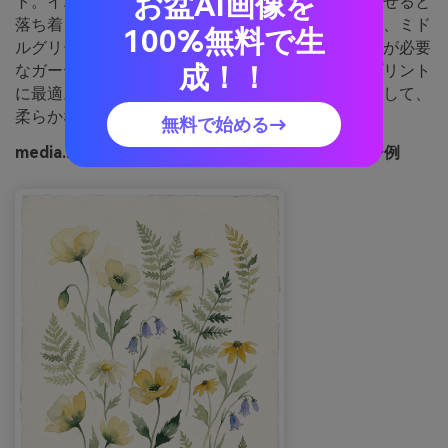
お盆AI画像を
ト。イエローは優しく、リーフグリーンと組み合わせると
落ち着きを演出します。淡いクリームを紙面に用い、ミド
100%無料で生
ルグリーンで茎や葉を表現。穏やかなポジティブさが必要
成！！
なガーデン系ブランドやウェルネス文具、季節のプリント
に最適。コツ：アウトラインはディープグリーンにして、
柔らかなイエローの輝きを保ちましょう。
無料で始める→
media.ioで生成されたサンリットメドウのイメージ例