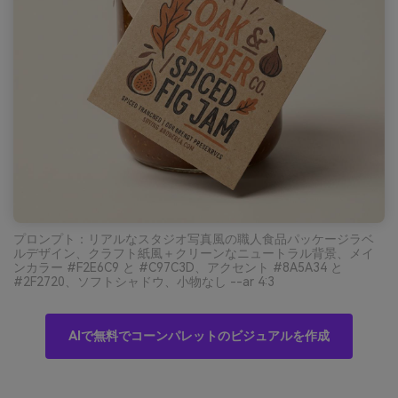
プロンプト：リアルなスタジオ写真風の職人食品パッケージラベ
ルデザイン、クラフト紙風＋クリーンなニュートラル背景、メイ
ンカラー #F2E6C9 と #C97C3D、アクセント #8A5A34 と
#2F2720、ソフトシャドウ、小物なし --ar 4:3
AIで無料でコーンパレットのビジュアルを作成