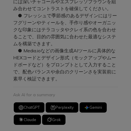
には深いチャコールやエスプレッソブラウンを組
み合わせてコントラストを確保してください。
● フレッシュで季節感のあるデザインにはリー
フグリーンやティールを、手作り感やオーガニッ
クな印象にはテラコッタやクレイ系の色を合わせ
ることで、目的の雰囲気に合わせた最適なシステ
ムを構築できます。
● Media.ioなどの画像生成AIツールに具体的な
HEXコードとデザイン形式（モックアップやムー
ドボードなど）をプロンプトとして入力すること
で、配色バランスや余白のクリーンさを実装前に
素早く検証できます。
Ask AI for a summary
ChatGPT
Perplexity
Gemini
Claude
Grok