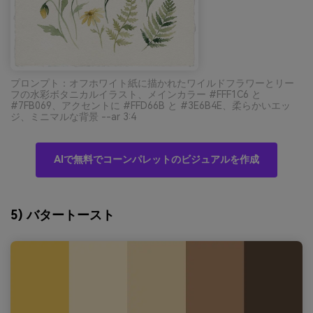
プロンプト：オフホワイト紙に描かれたワイルドフラワーとリー
フの水彩ボタニカルイラスト、メインカラー #FFF1C6 と
#7FB069、アクセントに #FFD66B と #3E6B4E、柔らかいエッ
ジ、ミニマルな背景 --ar 3:4
AIで無料でコーンパレットのビジュアルを作成
5) バタートースト