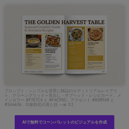
プロンプト：シンプルな背景に雑誌のエディトリアルレイアウ
ト、クリーングリッド＋見出し・サブヘッド・レシピカード、メ
インカラー #F7E7C4 と #F4C95D、アクセント #B08968 と
#5A4636、印刷対応の見た目 --ar 3:2
AIで無料でコーンパレットのビジュアルを作成