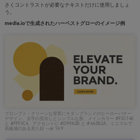
さくコントラストが必要なテキストだけに使用しましょ
う。
media.ioで生成されたハーベストグローのイメージ例
プロンプト：クリーンな背景にモダンブランドのヒーローバナー
デザイン、太字の見出しとシンプルな形、メインカラー #F2C14E
と #FFF3C4、アクセントに #D99A2B と #4A3B2A、ミニマルで
高級感のある見た目 --ar 16:9