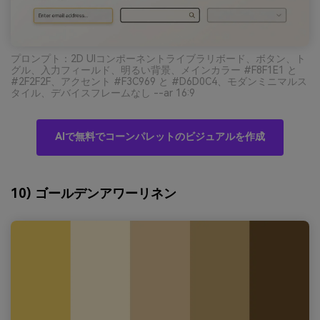
プロンプト：2D UIコンポーネントライブラリボード、ボタン、ト
グル、入力フィールド、明るい背景、メインカラー #F8F1E1 と
#2F2F2F、アクセント #F3C969 と #D6D0C4、モダンミニマルス
タイル、デバイスフレームなし --ar 16:9
AIで無料でコーンパレットのビジュアルを作成
10) ゴールデンアワーリネン