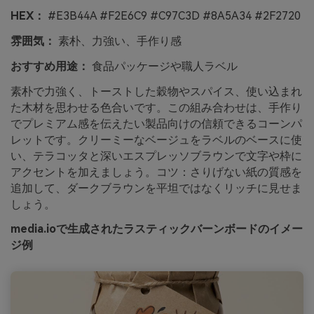
HEX：
#E3B44A #F2E6C9 #C97C3D #8A5A34 #2F2720
雰囲気：
素朴、力強い、手作り感
おすすめ用途：
食品パッケージや職人ラベル
素朴で力強く、トーストした穀物やスパイス、使い込まれ
た木材を思わせる色合いです。この組み合わせは、手作り
でプレミアム感を伝えたい製品向けの信頼できるコーンパ
レットです。クリーミーなベージュをラベルのベースに使
い、テラコッタと深いエスプレッソブラウンで文字や枠に
アクセントを加えましょう。コツ：さりげない紙の質感を
追加して、ダークブラウンを平坦ではなくリッチに見せま
しょう。
media.ioで生成されたラスティックバーンボードのイメー
ジ例