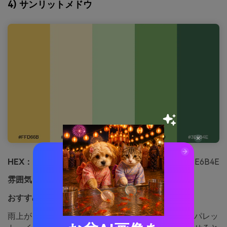
4) サンリットメドウ
HEX：
#FFD66B #FFF1C6 #CDE6B7 #7FB069 #3E6B4E
雰囲気：
フレッシュ、ボタニカル、エアリー
おすすめ用途：
春のボタニカルイラストや印刷物
雨上がりの草原のようにフレッシュで透明感のあるパレッ