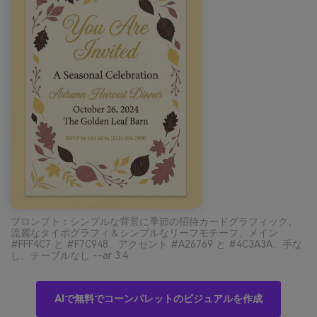
プロンプト：シンプルな背景に季節の招待カードグラフィック、
流麗なタイポグラフィ＆シンプルなリーフモチーフ、メイン
#FFF4C7 と #F7C948、アクセント #A26769 と #4C3A3A、手な
し、テーブルなし --ar 3:4
AIで無料でコーンパレットのビジュアルを作成