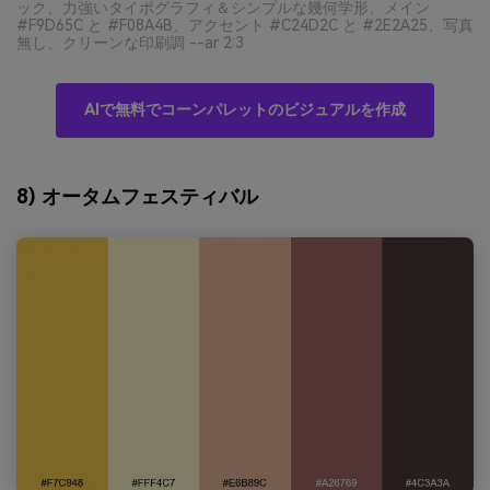
ック、力強いタイポグラフィ＆シンプルな幾何学形、メイン
#F9D65C と #F08A4B、アクセント #C24D2C と #2E2A25、写真
無し、クリーンな印刷調 --ar 2:3
AIで無料でコーンパレットのビジュアルを作成
8) オータムフェスティバル