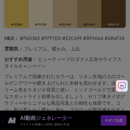
HEX：
#F6D365 #FFF1D0 #E2C499 #BFA06A #6B4F2A
雰囲気：
プレミアム、暖かみ、上品
おすすめ用途：
ビューティープロダクト広告やライフス
タイルキャンペーン
プレミアムで洗練されたカラーは、リネン生地の上のゴー
ルデンアワーや磨き上げられた木材を思わせます。淡いク
リーム色をスタジオ背景に使い、ミッドゴールドで柔らか
なスポットライト効果を出しましょう。セリフ体タイポグ
ラフィーやミニマルな商品写真との相性も抜群です。コ
ツ：影は柔らかく暖かく保ち、ブラウンが贅沢感を出すよ
うにしましょう。
AI動画ジェネレーター
今すぐ生成
テキストや画像から簡単に動画を作成
media.ioで生成されたゴールデンアワーリネンのイメージ