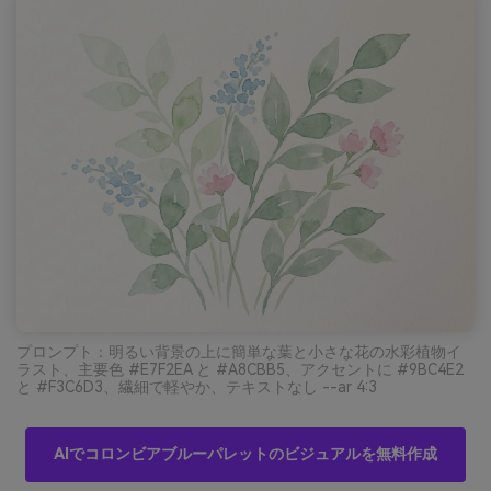
プロンプト：明るい背景の上に簡単な葉と小さな花の水彩植物イ
ラスト、主要色 #E7F2EA と #A8CBB5、アクセントに #9BC4E2
と #F3C6D3、繊細で軽やか、テキストなし --ar 4:3
AIでコロンビアブルーパレットのビジュアルを無料作成