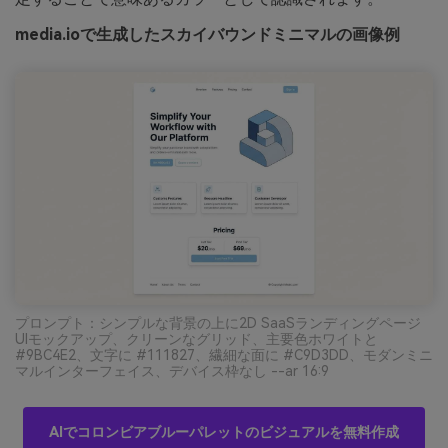
media.ioで生成したスカイバウンドミニマルの画像例
プロンプト：シンプルな背景の上に2D SaaSランディングページ
UIモックアップ、クリーンなグリッド、主要色ホワイトと
#9BC4E2、文字に #111827、繊細な面に #C9D3DD、モダンミニ
マルインターフェイス、デバイス枠なし --ar 16:9
AIでコロンビアブルーパレットのビジュアルを無料作成