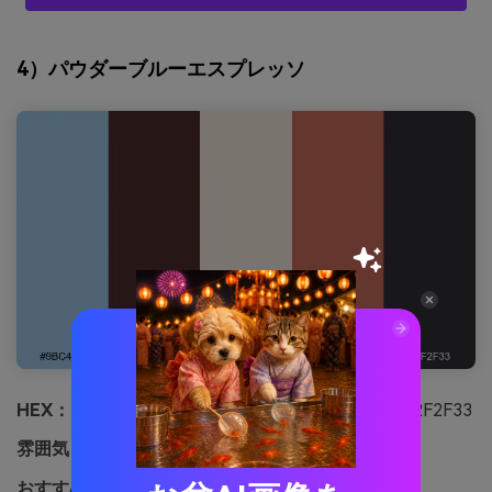
4）パウダーブルーエスプレッソ
HEX：
#9BC4E2 #4B2E2A #F2E7DA #C86B5A #2F2F33
雰囲気：
居心地良い、ブティック、コントラスト
おすすめ用途：
コーヒー包装やカフェメニュー