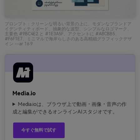
プロンプト：クリーンな明るい背景の上に、モダンなブランドア
イデンティティボード、抽象的な波型、シンプルなロゴマーク、
主要色 #9BC4E2 と #1E3A5F、アクセントに #A8CBB5、
#F6F1E7、ミニマルで海岸らしさのある高精細グラフィックデザ
イン --ar 16:9
Media.io
Media.ioは、ブラウザ上で動画・画像・音声の作
成と編集ができるオンラインAIスタジオです。
今すぐ無料で試す