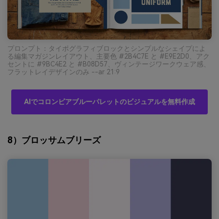
プロンプト：タイポグラフィブロックとシンプルなシェイプによ
る編集マガジンレイアウト、主要色 #2B4C7E と #E9E2D0、アク
セントに #9BC4E2 と #B08D57、ヴィンテージワークウェア感、
フラットレイデザインのみ --ar 21:9
AIでコロンビアブルーパレットのビジュアルを無料作成
8）ブロッサムブリーズ