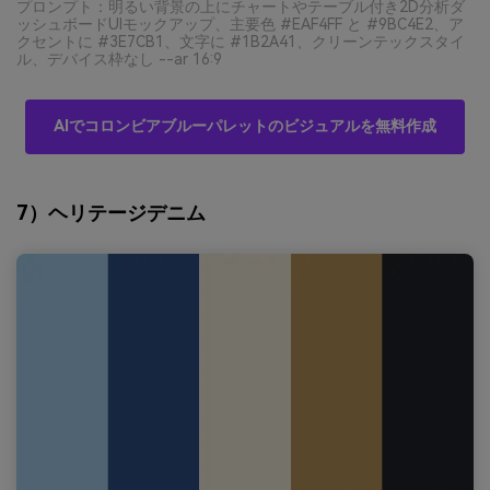
プロンプト：明るい背景の上にチャートやテーブル付き2D分析ダ
ッシュボードUIモックアップ、主要色 #EAF4FF と #9BC4E2、ア
クセントに #3E7CB1、文字に #1B2A41、クリーンテックスタイ
ル、デバイス枠なし --ar 16:9
AIでコロンビアブルーパレットのビジュアルを無料作成
7）ヘリテージデニム