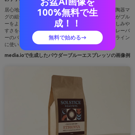
お盆AI画像を
居心地が良いブティック調で、温かいラテと冷たい陶器マ
100%無料で生
グの組合せのような雰囲気。エスプレッソブラウンがブル
成！！
ーをよりクリーンに見せ、クリーミーベージュが親しみや
すさを与えます。テラコッタは小さな呼び出しやフレーバ
無料で始める→
ーのバッジに。ポイント：ブラウンは文字やアウトライン
に使い、中間色が濁らないように。
media.ioで生成したパウダーブルーエスプレッソの画像例