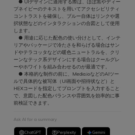
● UIデザインに適用する際は、ほぼ黒やディー
プネイビーのテキストを用いてアクセシビリティ
コントラストを確保し、ブルー自体はリンクや選
択状態などのインタラクションの合図として使用
します。
● 用途に応じた配色の使い分けとして、インテ
リアやパッケージで冷たさを和らげる場合はサン
ドやテラコッタなどの暖色ニュートラルを、クリ
ーンなテック系デザインにする場合はクールグレ
ーやホワイトを組み合わせるのが最適です。
● 本格的な制作の前に、Media.ioなどのAIツー
ルで具体的な被写体（UI画面や招待状など）と
HEXコードを指定してプロンプトを入力すること
で、意図した配色バランスや雰囲気を効率的に事
前検証できます。
Ask AI for a summary
ChatGPT
Perplexity
Gemini