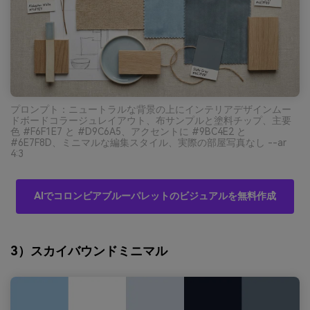
プロンプト：ニュートラルな背景の上にインテリアデザインムー
ドボードコラージュレイアウト、布サンプルと塗料チップ、主要
色 #F6F1E7 と #D9C6A5、アクセントに #9BC4E2 と
#6E7F8D、ミニマルな編集スタイル、実際の部屋写真なし --ar
4:3
AIでコロンビアブルーパレットのビジュアルを無料作成
3）スカイバウンドミニマル