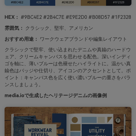
HEX：
#9BC4E2 #2B4C7E #E9E2D0 #B08D57 #1F2328
雰囲気：
クラシック、堅牢、アメリカン
おすすめ用途：
ワークウェアブランドや編集レイアウト
クラシックで堅牢、使い込まれたデニムや真鍮のハードウ
ェア、クリームキャンバスを思わせる配色。深いインディ
ゴを軸に、薄いブルーは色褪せたハイライトに。温かい真
鍮色はバッジや仕切り、アイコンのアクセントとして。ポ
イント：キャンバス色を広く使い濃いブルーの重さをバラ
ンスしましょう。
media.ioで生成したヘリテージデニムの画像例