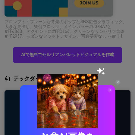
プロンプト：プレーンな背景のポップなSNS広告グラフィック、
大きな見出し、幾何ブロック、メインカラー#007BA7と
#FF6B6B、アクセントに#FFD166、クリーンなサンセリフ書体
#1F2937、モダンなフラットデザイン、写真要素なし --ar 1:1
AIで無料でセルリアンパレットビジュアルを作成
4）テックダッシュボードナイト