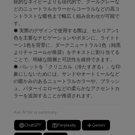
統的なネイビーよりも現代的で、クールグレーな
どのニュートラルカラーからコーラルなどの高コ
ントラストな暖色まで幅広く組み合わせが可能で
す。
● 実際のデザインで使用する際は、セルリアン1
色を主要なナビゲーションやボタンに、ライトト
ーン1色を背景に、ダークニュートラル1色（純黒
よりチャコールが推奨）をテキストに割り当てる
ことで、明確な階層と可読性を維持できます。
● パレットを「クリニカル（冷たすぎる）」な印
象にしないためには、サンドやオートミールなど
の暖かみのあるニュートラルカラーや、ブラッシ
ュ、バターイエローなどの柔らかなアクセントカ
ラーを追加することが推奨されます。
Ask AI for a summary
ChatGPT
Perplexity
Gemini