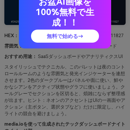
お盆AI画像を
100%無料で生
成！！
HEX：
#0A2540 #007BA7 #00D1FF #7A8C99 #111827
無料で始める→
雰囲気：
スタイリッシュ、テクニカル、ナイトモード
おすすめ用途：
SaaSダッシュボードやアナリティクスUI
スタイリッシュでテクニカル、このパレットは夜のコント
ロールルームのような雰囲気と発光インジケーターを連想
させます。2色のダークブルーはパネルや面に使い、鮮や
かなシアンをアクティブ状態やグラフに使いましょう。ク
ールグレーでセクションを区切ると、煩雑にならず整理感
が出ます。ヒント：ネオンのアクセントはUIの一画面やア
クション（主ボタン、選択タブなど）だけに限定し、ハイ
ライトの競合を避けましょう。
media.ioを使って生成されたテックダッシュボードナイト