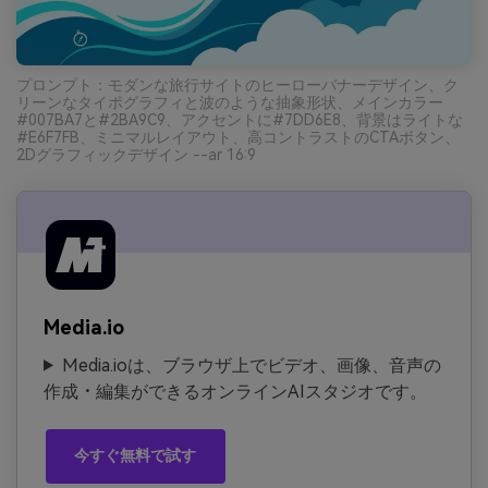
プロンプト：モダンな旅行サイトのヒーローバナーデザイン、ク
リーンなタイポグラフィと波のような抽象形状、メインカラー
#007BA7と#2BA9C9、アクセントに#7DD6E8、背景はライトな
#E6F7FB、ミニマルレイアウト、高コントラストのCTAボタン、
2Dグラフィックデザイン --ar 16:9
Media.io
Media.ioは、ブラウザ上でビデオ、画像、音声の
作成・編集ができるオンラインAIスタジオです。
今すぐ無料で試す