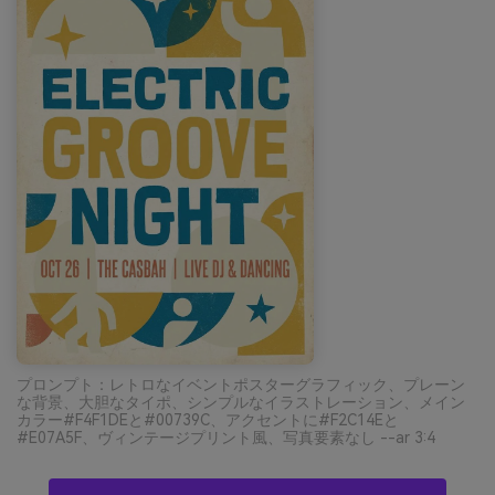
プロンプト：レトロなイベントポスターグラフィック、プレーン
な背景、大胆なタイポ、シンプルなイラストレーション、メイン
カラー#F4F1DEと#00739C、アクセントに#F2C14Eと
#E07A5F、ヴィンテージプリント風、写真要素なし --ar 3:4