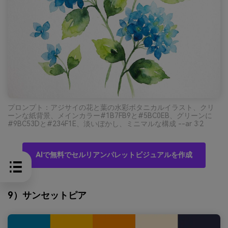
プロンプト：アジサイの花と葉の水彩ボタニカルイラスト、クリ
ーンな紙背景、メインカラー#1B7FB9と#5BC0EB、グリーンに
#9BC53Dと#234F1E、淡いぼかし、ミニマルな構成 --ar 3:2
AIで無料でセルリアンパレットビジュアルを作成
9）サンセットピア