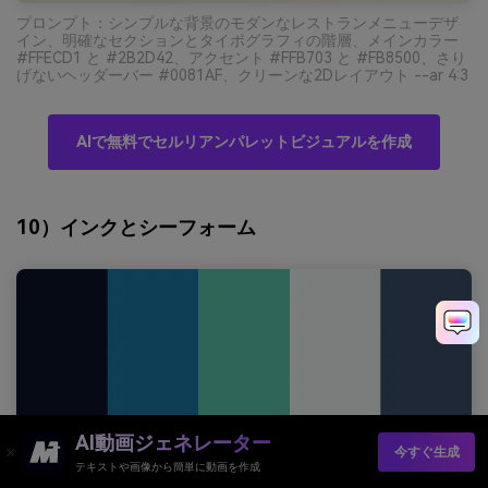
プロンプト：シンプルな背景のモダンなレストランメニューデザ
イン、明確なセクションとタイポグラフィの階層、メインカラー
#FFECD1 と #2B2D42、アクセント #FFB703 と #FB8500、さり
げないヘッダーバー #0081AF、クリーンな2Dレイアウト --ar 4:3
AIで無料でセルリアンパレットビジュアルを作成
10）インクとシーフォーム
AI動画ジェネレーター
今すぐ生成
テキストや画像から簡単に動画を作成