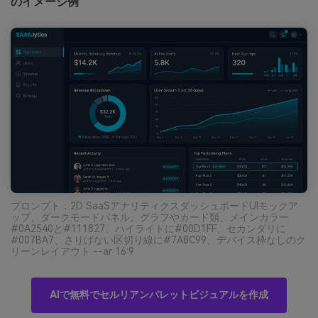
のイメージ例
プロンプト：2D SaaSアナリティクスダッシュボードUIモックア
ップ、ダークモードパネル、グラフやカード類、メインカラー
#0A2540と#111827、ハイライトに#00D1FF、セカンダリに
#007BA7、さりげない区切り線に#7A8C99、デバイス枠なしのク
リーンレイアウト --ar 16:9
AIで無料でセルリアンパレットビジュアルを作成