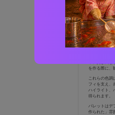
AIを
なぜ
トが
ブラウン、レ
革、焚き火な
を作る際に、
これらの色調
フィを支え、
ハイライト、
得られます。
パレットはデ
作られた」雰