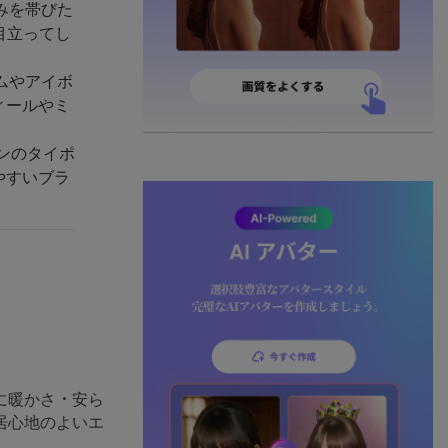
みを帯びた
目立ってし
ムやアイボ
ィールやミ
ウンのタイポ
やすいブラ
に暖かさ・安ら
居心地のよいエ