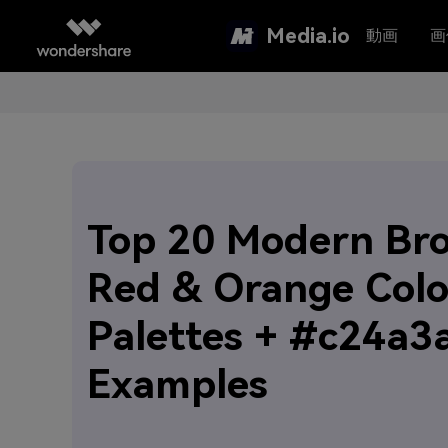
Media.io
動画
画
Top 20 Modern Br
Red & Orange Colo
Palettes + #c24a3
Examples