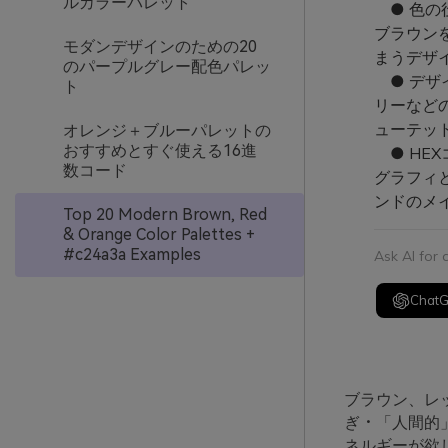
ルカラーパレット
● 色の
ブラウン
モダンデザインのための20
まうデザ
のパープルグレー配色パレッ
● デザ
ト
リーなど
ューテッ
オレンジ＋ブルーパレットの
おすすめとすぐ使える16進
● HEX
数コード
グラフィ
ンドのメ
Top 20 Modern Brown, Red
& Orange Color Palettes +
#c24a3a Examples
Ask AI for
Chat
ブラウン、レ
ぎ・「人間的
ネルギーが欲