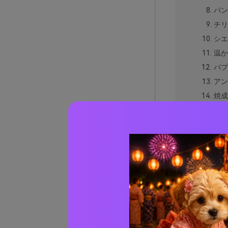
パン
チリ
シエ
温か
パプ
アン
焼成
収穫
レッ
焦げ
溶岩
くす
サン
ブラウ
ブラウ