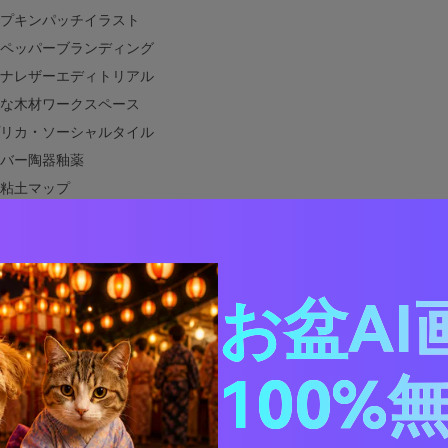
プキンパッチイラスト
ペッパーブランディング
ナレザーエディトリアル
な木材ワークスペース
リカ・ソーシャルタイル
バー陶器釉薬
粘土マップ
ピクニック
ドウッドキャビンサイン
たアプリコットコスメ
グラデーション
お盆AI
みテラコッタUIキット
ベイクトレイルチラシ
100%
ンレッドオレンジと相性の良い色は？
ンレッドオレンジ色パレットを実際のデザインで活用する方法