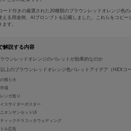
Xコード付きの厳選された20種類のブラウンレッドオレンジ色の
使える用途例、AIプロンプトを記載しました。これらをコピー
きます。
で解説する内容
ラウンレッドオレンジのパレットが効果的なのか
類以上のブラウンレッドオレンジ色パレットアイデア（HEXコ
の残り火
市場
レンガ造り
イスサイダーポスター
ニオンサンセットUI
ティックテラコッタウェディング
トル広告