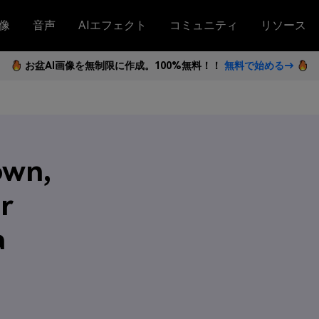
像
音声
AIエフェクト
コミュニティ
リソース
お盆AI画像を無制限に作成。100%無料！！
無料で始める→
own,
r
a