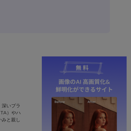
、深いブラ
TA）やハ
かみと親し