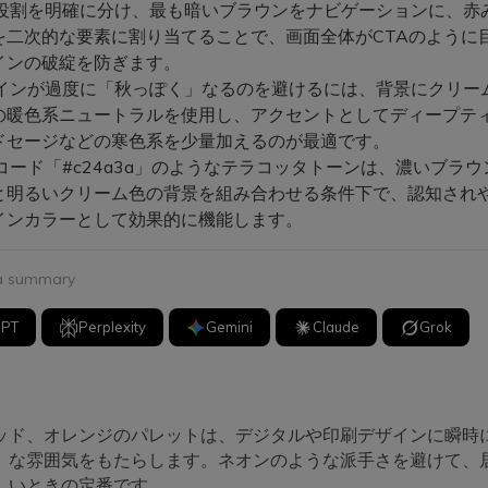
役割を明確に分け、最も暗いブラウンをナビゲーションに、赤
を二次的な要素に割り当てることで、画面全体がCTAのように
インの破綻を防ぎます。
インが過度に「秋っぽく」なるのを避けるには、背景にクリー
の暖色系ニュートラルを使用し、アクセントとしてディープテ
ドセージなどの寒色系を少量加えるのが最適です。
コード「#c24a3a」のようなテラコッタトーンは、濃いブラ
と明るいクリーム色の背景を組み合わせる条件下で、認知され
インカラーとして効果的に機能します。
 a summary
GPT
Perplexity
Gemini
Claude
Grok
ッド、オレンジのパレットは、デジタルや印刷デザインに瞬時
」な雰囲気をもたらします。ネオンのような派手さを避けて、
しいときの定番です。