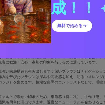
成！！
使ってブラウンレッドオレンジパレットのビジュアルを作成する
ブラウンレッドオレンジの
無料で始める→
効果的なのか
ッド、オレンジは自然に調和する範囲に位置しており、土、粘
ど、親しみやすく信頼感があります。この親しみやすさは、ブ
観客に歓迎・安心・参加の印象を与えるのに適しています。
は強い階層構造も生み出します：深いブラウンはナビゲーショ
赤みを帯びたブラウンは深みや高級感を加え、明るいオレンジは
バッジ）を集めます。極端な白黒のコントラストなしで、明瞭
フォルトで暖かい印象のため、季節感（特に秋）、手作り感、
囲気も簡単に演出できます。適度なニュートラルを合わせるこ