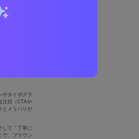
パレッ
土、レンガ、
ランドイメージ
ンやタイポグラ
注目（CTAや
さとメリハリが
そして「丁寧に
とで、ブラウン