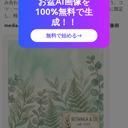
お盆AI画像を
み合わせて、すっきりとした奥行きを表現しましょう。コ
ツ：一番濃いグリーンは輪郭やラベルなど要所のみに限定
100%無料で生
し、軽やかな印象を保ちます。
成！！
media.ioで生成したボタニカル・グラスハウスの画像例
無料で始める→