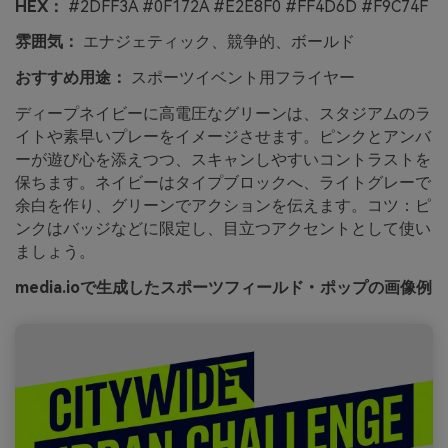
HEX：
#2DFF3A #0F172A #E2E8F0 #FF4D6D #F9C74F
雰囲気：
エナジェティック、競争的、ボールド
おすすめ用途：
スポーツイベント用フライヤー
ディープネイビーに高電圧なグリーンは、スタジアムのラ
イトや素早いプレーをイメージさせます。ピンクとアンバ
ーが遊び心を添えつつ、スキャンしやすいコントラストを
保ちます。ネイビーはタイプブロックへ、ライトグレーで
余白を作り、グリーンでアクションを伝えます。コツ：ピ
ンクはバッジなどに限定し、目立つアクセントとして使い
ましょう。
media.ioで生成したスポーツフィールド・ポップの画像例