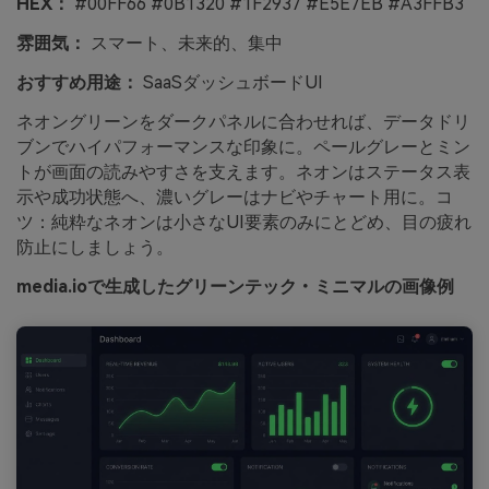
HEX：
#00FF66 #0B1320 #1F2937 #E5E7EB #A3FFB3
雰囲気：
スマート、未来的、集中
おすすめ用途：
SaaSダッシュボードUI
ネオングリーンをダークパネルに合わせれば、データドリ
ブンでハイパフォーマンスな印象に。ペールグレーとミン
トが画面の読みやすさを支えます。ネオンはステータス表
示や成功状態へ、濃いグレーはナビやチャート用に。コ
ツ：純粋なネオンは小さなUI要素のみにとどめ、目の疲れ
防止にしましょう。
media.ioで生成したグリーンテック・ミニマルの画像例