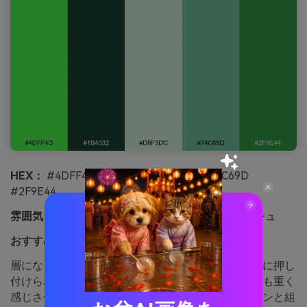
HEX：
#4DFF4D #1B4332 #D8F3DC #74C69D
#2F9E44
雰囲気：
青々とした、落ち着き、ガーデンフレッシュ
おすすめ用途：
植物ショップ用ブランドイラスト
層になったグリーンと淡いミントが、温室のガラスに押し
付けられた葉を思わせます。淡い背景が深い森の色も重く
感じさせません。細い線やさりげないグラデーションと組