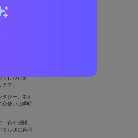
果的
、カードテキス
況で行われま
ります。
ンタジー、ネオ
の色使いは瞬時
す。色を派閥、
タルUIに再利