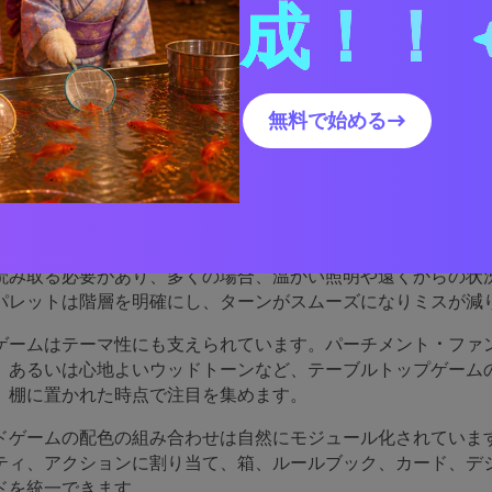
成！！
ボードゲーム配色ビジュアルを作成する
無料で始める→
ボードゲームのパレットは効
か
には明快さが求められます：プレイヤーはアイコン、トラック
読み取る必要があり、多くの場合、温かい照明や遠くからの状
パレットは階層を明確にし、ターンがスムーズになりミスが減
ゲームはテーマ性にも支えられています。パーチメント・ファ
、あるいは心地よいウッドトーンなど、テーブルトップゲーム
、棚に置かれた時点で注目を集めます。
ドゲームの配色の組み合わせは自然にモジュール化されていま
ティ、アクションに割り当て、箱、ルールブック、カード、デジ
ドを統一できます。