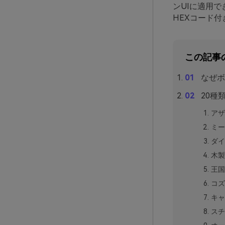
ンUIに適用
HEXコード
この記事
なぜボ
20種
アザ
ミー
ダイ
木製
王国
コズ
キャ
スチ