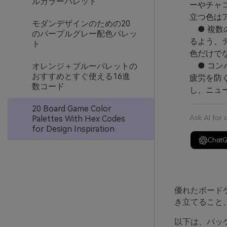
ルカラーパレット
ーやチャ
立つ色は
モダンデザインのための20
● 複数
のパープルグレー配色パレッ
るよう、
ト
色だけで
● コン
オレンジ＋ブルーパレットの
おすすめとすぐ使える16進
疲労を防
数コード
し、ニュ
20 Board Game Color
Ask AI for
Palettes With Hex Codes
for Design Inspiration
Chat
優れたボード
き立てること
以下は、パッ