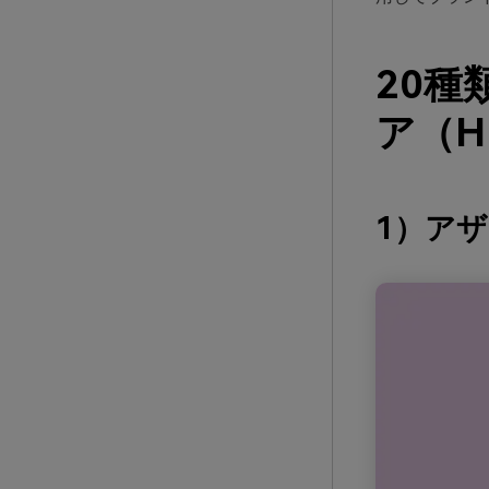
20
ア（H
1）ア