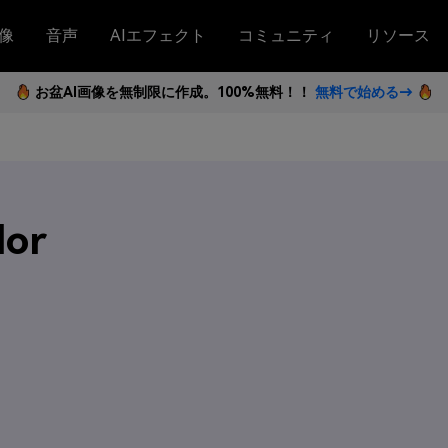
像
音声
AIエフェクト
コミュニティ
リソース
お盆AI画像を無制限に作成。100%無料！！
無料で始める→
lor