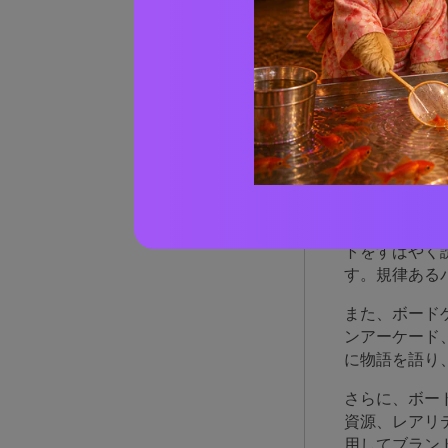
AIで
なぜ
なの
ボードゲーム
トをすばやく
す。規律ある
また、ボード
ンアーケード
に物語を語り
さらに、ボー
資源、レアリ
用してブラン