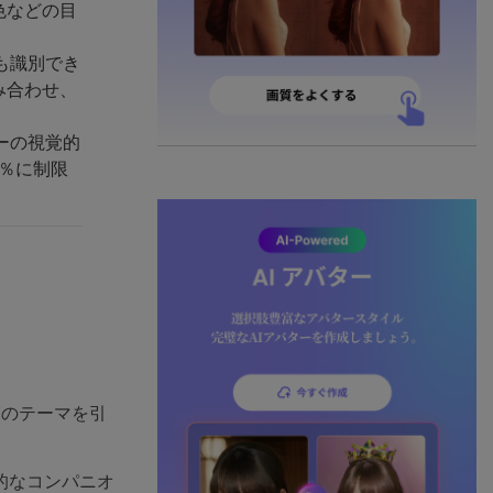
色などの目
も識別でき
み合わせ、
ーの視覚的
0％に制限
箱のテーマを引
的なコンパニオ