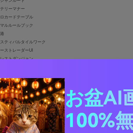
シャンルート
テリーマナー
ロカードテーブル
マルルールブック
港
スティバルタイルワーク
ーストレーダーUI
レストダンジョン
スドラゴン
ートキャラバン
ール探偵
お盆AI
ーリーブック酒場
ローバッジポップ
ミ＆真鍮
100%
ゲームによく合う色は？
ゲーム配色パレットを実際のデザインに使う方法