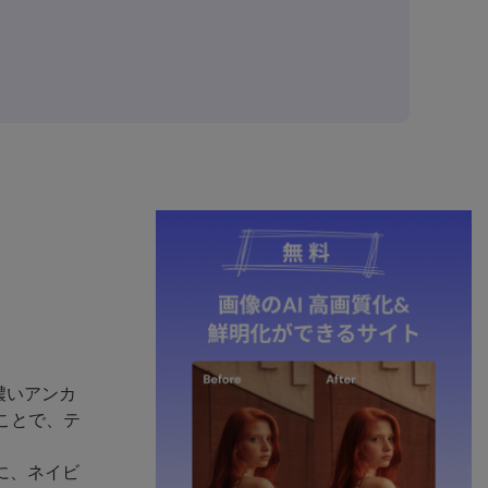
濃いアンカ
ことで、テ
に、ネイビ