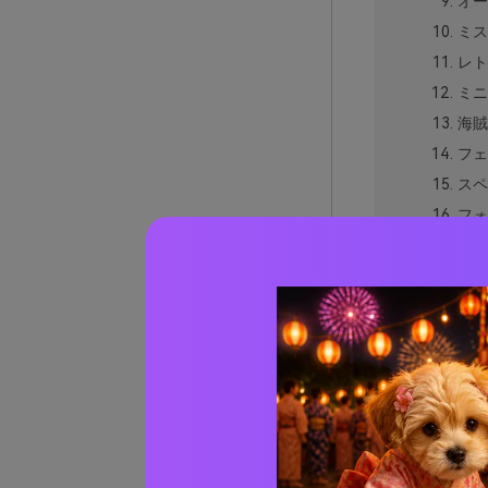
オー
ミス
レト
ミニ
海賊
フェ
スペ
フォ
アイ
デザ
ノワ
スト
ヒー
アザ
ボード
ボード