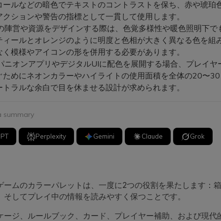
コールなどの暗色でテキストのコントラストを保ち、赤や琥珀
アクションや警告の指標として一貫して使用します。
の陣営や資源をデザインする際は、色覚多様性や暖色照明下で
ティールとオレンジのように明度と色相が大きく異なる色を組
なく模様やアイコンの形を併用する必要があります。
パニオンアプリやデジタルUIに配色を展開する場合、プレイヤ
ぐためにネオンカラーやハイライトの使用面積を全体の20〜3
ートラルな余白で目を休ませる設計が求められます。
 a summary
GPT
Perplexity
Gemini
Claude
Grok
ゲームのカラーパレットは、一度に2つの役割を果たします：
、そしてプレイ中の情報を読みやすく保つことです。
ケージ、ルールブック、カード、プレイヤー補助、および現代