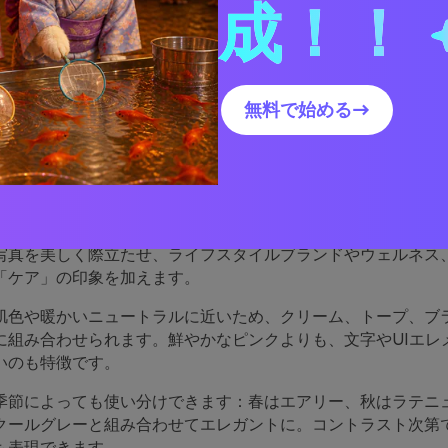
成！！
デザインにブラッシュカラーパレットを使う方法
ブラッシュパレットのビジュアルを作成する
無料で始める→
ッシュパレットが優れている
ーンは親しみやすさと高級感を同時に感じさせます。シャープ
写真を美しく際立たせ、ライフスタイルブランドやウェルネス
「ケア」の印象を加えます。
肌色や暖かいニュートラルに近いため、クリーム、トープ、ブ
に組み合わせられます。鮮やかなピンクよりも、文字やUIエレ
いのも特徴です。
季節によっても使い分けできます：春はエアリー、秋はラテニ
クールグレーと組み合わせてエレガントに。コントラスト次第
も表現できます。