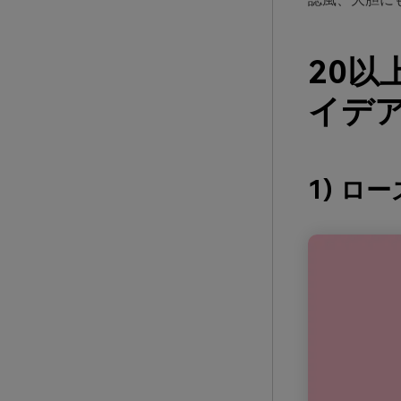
20
イデア
1) ロ