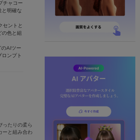
プチャコー
性と明確な
クセントと
どの色と組
のAIツー
プロンプト
ぴったりの柔ら
カーと組み合わ