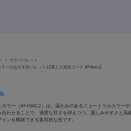
ー
カラーパレット
ラーのおすすめパレット22選と人気色コード #f4b6c2
R:
ュカラー（#F4B6C2）は、温かみのあるニュートラルカラー
み合わせることで、過度な甘さを抑えつつ、親しみやすさと高
ザインを構築できる多目的な色です。