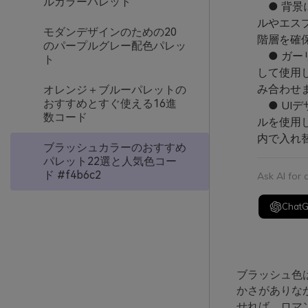
ルカラーパレット
● 背景
ルやエス
モダンデザインのための20
階層を確
のパープルグレー配色パレッ
● ガー
ト
して使用
み合わせ
オレンジ＋ブルーパレットの
おすすめとすぐ使える16進
● UIデ
数コード
ルを使用
内で入れ
ブラッシュカラーのおすすめ
パレット22選と人気色コー
ド #f4b6c2
Ask AI for
Chat
ブラッシュ色
かさがありな
せれば、ロマ