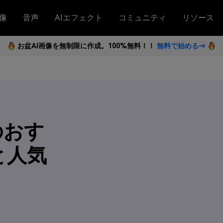
像
音声
AIエフェクト
コミュニティ
リソース
お盆AI画像を無制限に作成。100%無料！！
無料で始める→
のおす
と人気