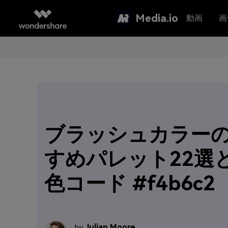
Media.io
動画
画
ブラッシュカラー
すめパレット22選
色コード #f4b6c2
Julian Moore
by