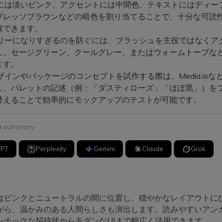
には淡いピンク、アクセントには中間色、テキストにはディー
プレッソブラウンなどの暗色を割り当てることで、十分な可読
保できます。
リーになりすぎるのを防ぐには、ブラッシュを主役ではなくア
し、セージグリーン、クールグレー、またはウォームトープな
ます。
ザインやパッケージのコンセプトを試作する際は、Media.ioなど
し、パレットの記述（例：「ダスティローズ」「ほぼ黒」）を
替えることで効率的にモックアップのテストが可能です。
 a summary
GPT
Perplexity
Gemini
Claude
Grok
はピンクとニュートラルの間に位置し、穏やかなレイアウトに
がら、温かみのある人間らしさも演出します。読みやすいアン
ンチックな招待状からモダンなUIまで幅広く活用できます。