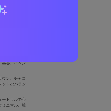
理由
なレイアウトを
、美容、イベン
ラウン、チャコ
メントのバラン
ュートラルで心
でミニマル、雑