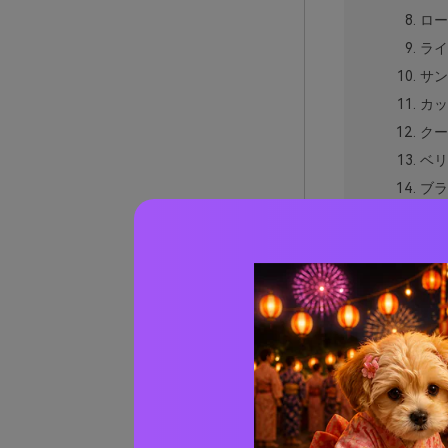
ロー
ライ
サン
カッ
クー
ベリ
ブラ
ブラ
ミニ
シー
スモ
ブラ
ブラ
ブラ
ミュ
ブラッ