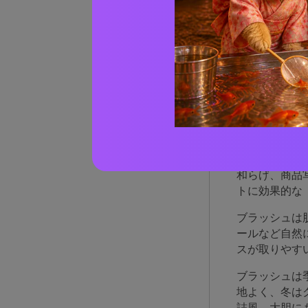
実際の
AIで
ブラ
ブラッシュト
和らげ、商品
トに効果的な
ブラッシュは
ールなど自然
スが取りやす
ブラッシュは
地よく、冬は
誌風、大胆に