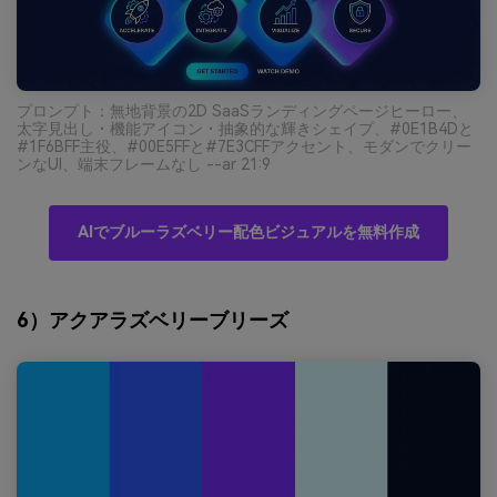
プロンプト：無地背景の2D SaaSランディングページヒーロー、
太字見出し・機能アイコン・抽象的な輝きシェイプ、#0E1B4Dと
#1F6BFF主役、#00E5FFと#7E3CFFアクセント、モダンでクリー
ンなUI、端末フレームなし --ar 21:9
AIでブルーラズベリー配色ビジュアルを無料作成
6）アクアラズベリーブリーズ