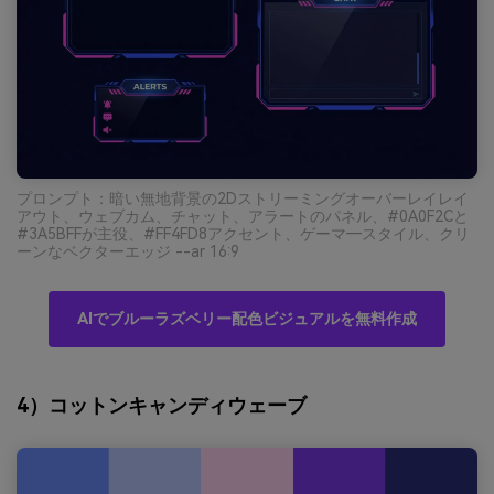
プロンプト：暗い無地背景の2Dストリーミングオーバーレイレイ
アウト、ウェブカム、チャット、アラートのパネル、#0A0F2Cと
#3A5BFFが主役、#FF4FD8アクセント、ゲーマ―スタイル、クリ
ーンなベクターエッジ --ar 16:9
AIでブルーラズベリー配色ビジュアルを無料作成
4）コットンキャンディウェーブ