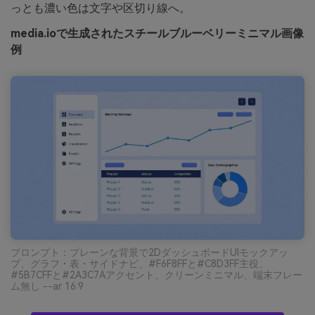
っとも濃い色は文字や区切り線へ。
media.ioで生成されたスチールブルーベリーミニマル画像
例
プロンプト：プレーンな背景で2DダッシュボードUIモックアッ
プ、グラフ・表・サイドナビ、#F6F8FFと#C8D3FF主役、
#5B7CFFと#2A3C7Aアクセント、クリーンミニマル、端末フレー
ム無し --ar 16:9