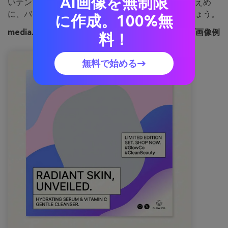
AI画像を無制限
いテンプレートに最適。コツ：グラデーションは控えめ
に、バイオレットは見出しの対比色として使いましょう。
に作成。100%無
media.ioで生成されたコットンキャンディウェーブ画像例
料！
無料で始める→