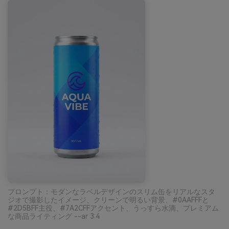
プロンプト：モダンなラベルデザインのスリム缶をリアルなスタ
ジオで撮影したイメージ、クリーンで明るい背景、#0AAFFFと
#2D5BFF主役、#7A2CFFアクセント、うっすら水滴、プレミアム
な商品ライティング --ar 3:4