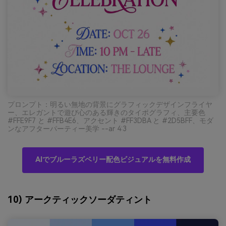
プロンプト：明るい無地の背景にグラフィックデザインフライヤ
ー、エレガントで遊び心のある輝きのタイポグラフィ、主要色
#FFE9F7 と #FFB4E6、アクセント #FF3DBA と #2D5BFF、モダ
ンなアフターパーティー美学 --ar 4:3
AIでブルーラズベリー配色ビジュアルを無料作成
10) アークティックソーダティント