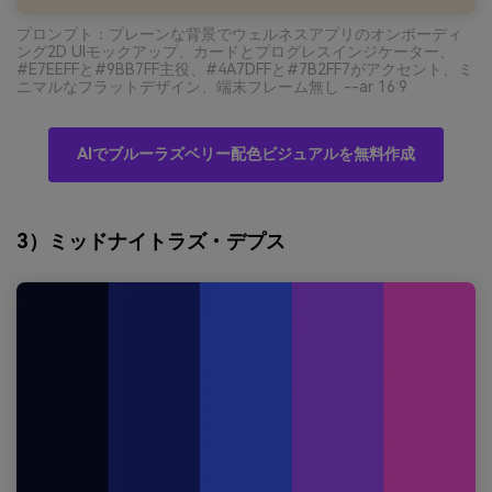
プロンプト：プレーンな背景でウェルネスアプリのオンボーディ
ング2D UIモックアップ、カードとプログレスインジケーター、
#E7EEFFと#9BB7FF主役、#4A7DFFと#7B2FF7がアクセント、ミ
ニマルなフラットデザイン、端末フレーム無し --ar 16:9
AIでブルーラズベリー配色ビジュアルを無料作成
3）ミッドナイトラズ・デプス