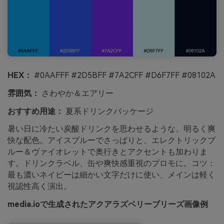
HEX：
#0AAFFF #2D5BFF #7A2CFF #D6F7FF #08102A
雰囲気：
さわやか＆エアリー
おすすめ用途：
夏系ドリンクパッケージ
暑い日に冷たい炭酸ドリンクを思わせるような、明るく爽
快な配色。アイスブルーでさっぱりと、エレクトリックブ
ルー＆ヴァイオレットで奥行きとアクセントも加わりま
す。ドリンクラベル、缶や爽快感重視のプロモに。コツ：
最も濃いネイビーは細かい文字だけに使い、メインは軽く
視認性高く演出。
media.ioで生成されたアクアラズベリーブリーズ画像例