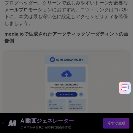
ブログヘッダー、クリーンで親しみやすいトーンが必要な
メールプロモーションにおすすめ。コツ：リンクはコバル
トに、本文は最も深い色に設定しアクセシビリティを確保
しましょう。
media.ioで生成されたアークティックソーダティントの画
像例
AI動画ジェネレーター
今すぐ生成
プロンプト：無地の背景に2Dメールニュースレターテンプレート
テキストや画像から簡単に動画を作成
レイアウト、ヘッダー、コンテンツブロック、ボタン、アイコ