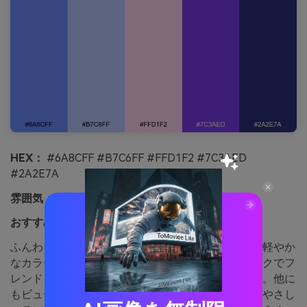
HEX：
#6A8CFF #B7C6FF #FFD1F2 #7C3AED
#2A2E7A
雰囲気：
ポップでやさしい
おすすめ用途：
ビューティブランドのSNS投稿
ふんわり風に漂うコットンキャンディのような甘く軽やか
なカラーリング。パステルブルーとブラッシュピンクでフ
レンドリーな背景、ヴァイオレットをアクセントに。他に
もビューティ系プロモやライフスタイルカタログ、やさし