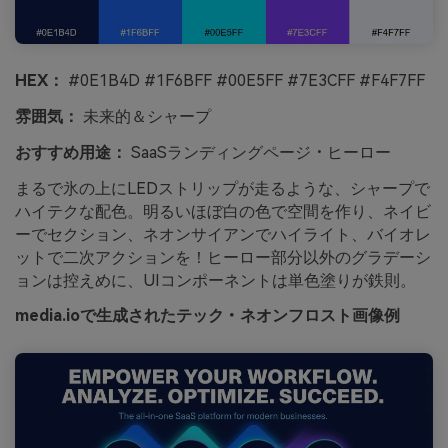
HEX：
#0E1B4D #1F6BFF #00E5FF #7E3CFF #F4F7FF
雰囲気：
未来的＆シャープ
おすすめ用途：
SaaSランディングページ・ヒーロー
まるで氷の上にLEDストリップが走るような、シャープで
ハイテクな配色。明るいほぼ白の色で空間を作り、ネイビ
ーでセクション、ネオンサイアンでハイライト、バイオレ
ットで二次アクションを！ヒーロー部分以外のグラデーシ
ョンは控えめに、UIコンポーネントは単色塗りが鉄則。
media.ioで生成されたテック・ネオンフロスト画像例