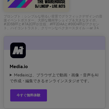
プロンプト：シンプルな明るい背景でグラフィックデザインの音
楽イベントポスター、大胆な幾何学シェイプ＆大きなタイポ、
#2D5BFFと#7A2CFFが主役、#FF2DAAと#00D4FFがアクセン
ト、ハイコントラスト、クリーンなベクタースタイル --ar 3:4
Media.io
Media.ioは、ブラウザ上で動画・画像・音声をAI
で作成・編集できるオンラインスタジオです。
今すぐ無料体験