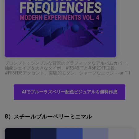
プロンプト：シンプルな背景のグラフィックなアルバムカバー、
抽象シェイプ＆大きなタイポ、#3B4BFFと#6F2DFF主役、
#FF6FD8アクセント、実験的モダン、シャープなエッジ --ar 1:1
AIでブルーラズベリー配色ビジュアルを無料作成
8）スチールブルーベリーミニマル