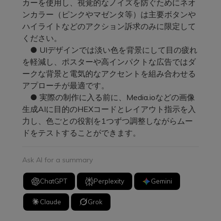
カーを使用し、視覚的なノイズを防ぐためにネオ
ンカラー（ピンクやマゼンタ等）は主要ボタンや
ハイライトなどのアクション訴求のみに限定して
ください。
● UIデザインでは淡い色を背景にして目の疲れ
を軽減し、ポスターや高インパクトな広告ではダ
ークな背景と電気的なアクセントを組み合わせる
アプローチが最適です。
● 実際の制作に入る前に、Media.ioなどの画像
生成AIに目的のHEXコードとレイアウト指示を入
力し、色ごとの役割を1つずつ調整しながらムー
ドをテストすることができます。
Ask AI for a summary
ChatGPT
Perplexity
Gemini
Claude
Grok