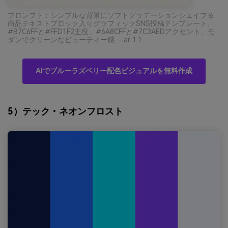
プロンプト：シンプルな背景にソフトグラデーションシェイプ＆
商品テキストブロック入りグラフィックSNS投稿テンプレート、
#B7C6FFと#FFD1F2主役、#6A8CFFと#7C3AEDアクセント、モ
ダンでクリーンなビューティー感 --ar 1:1
AIでブルーラズベリー配色ビジュアルを無料作成
5）テック・ネオンフロスト