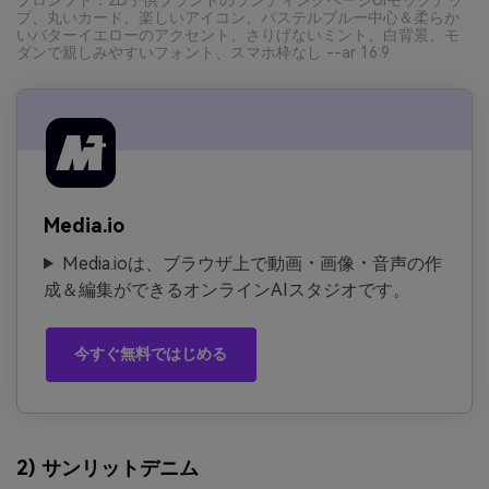
プ、丸いカード、楽しいアイコン、パステルブルー中心＆柔らか
いバターイエローのアクセント、さりげないミント、白背景、モ
ダンで親しみやすいフォント、スマホ枠なし --ar 16:9
Media.io
Media.ioは、ブラウザ上で動画・画像・音声の作
成＆編集ができるオンラインAIスタジオです。
今すぐ無料ではじめる
2) サンリットデニム