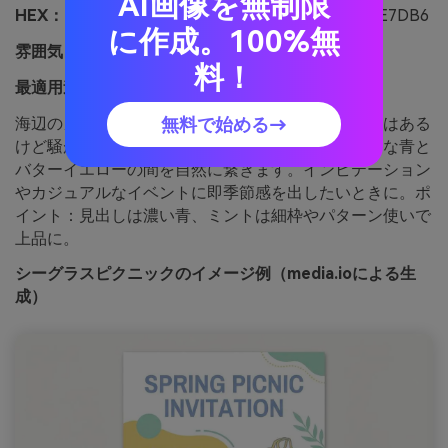
AI画像を無制限
HEX：
#8FD0FF #FFEE93 #C8F1E8 #F8FBFF #4E7DB6
に作成。100%無
雰囲気：
さわやか、夏らしい、軽快
料！
最適用途：
春のピクニック招待フライヤー
海辺のガラスやレモネードのように新鮮で、遊び心はある
無料で始める→
けど騒がしくはない配色。ティールミントがクールな青と
バターイエローの間を自然に繋ぎます。インビテーション
やカジュアルなイベントに即季節感を出したいときに。ポ
イント：見出しは濃い青、ミントは細枠やパターン使いで
上品に。
シーグラスピクニックのイメージ例（media.ioによる生
成）