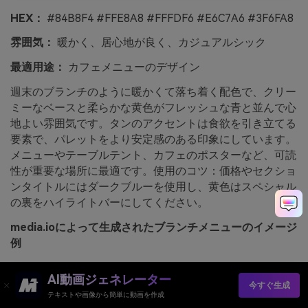
HEX：
#84B8F4 #FFE8A8 #FFFDF6 #E6C7A6 #3F6FA8
雰囲気：
暖かく、居心地が良く、カジュアルシック
最適用途：
カフェメニューのデザイン
週末のブランチのように暖かくて落ち着く配色で、クリー
ミーなベースと柔らかな黄色がフレッシュな青と並んで心
地よい雰囲気です。タンのアクセントは食欲を引き立てる
要素で、パレットをより安定感のある印象にしています。
メニューやテーブルテント、カフェのポスターなど、可読
性が重要な場所に最適です。使用のコツ：価格やセクショ
ンタイトルにはダークブルーを使用し、黄色はスペシャル
の裏をハイライトバーにしてください。
media.ioによって生成されたブランチメニューのイメージ
例
AI動画ジェネレーター
今すぐ生成
テキストや画像から簡単に動画を作成