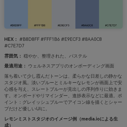
HEX：
#B8D8FF #FFF1B6 #E9ECF3 #8AA0C8
#C7E7D7
雰囲気：
穏やか、整理された、パステル
最適用途：
ウェルネスアプリのオンボーディング画面
落ち着いて少し霞んだトーンは、柔らかな日差しの静かな
スタジオ風。淡いブルーとミルキーなレモンが画面上で安
心感を与え、スレートブルーが見出しの序列作りに効きま
す。オンボードやリマインダー、進捗表示などに最適。ポ
イント：グレイッシュブルーでアイコン線を描くとシャー
プだけど優しいUIに。
レモンミストスタジオのイメージ例（media.ioによる生
成）