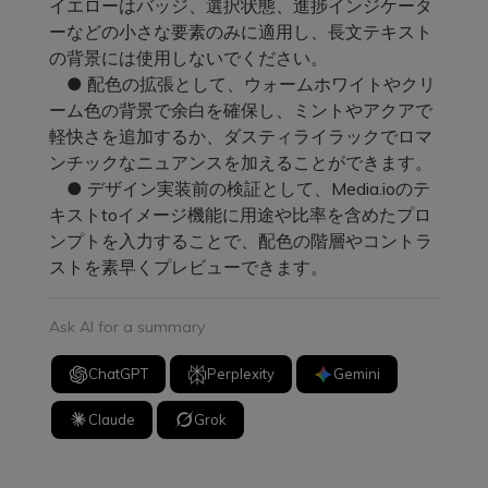
イエローはバッジ、選択状態、進捗インジケータ
ーなどの小さな要素のみに適用し、長文テキスト
の背景には使用しないでください。
● 配色の拡張として、ウォームホワイトやクリ
ーム色の背景で余白を確保し、ミントやアクアで
軽快さを追加するか、ダスティライラックでロマ
ンチックなニュアンスを加えることができます。
● デザイン実装前の検証として、Media.ioのテ
キストtoイメージ機能に用途や比率を含めたプロ
ンプトを入力することで、配色の階層やコントラ
ストを素早くプレビューできます。
Ask AI for a summary
ChatGPT
Perplexity
Gemini
Claude
Grok