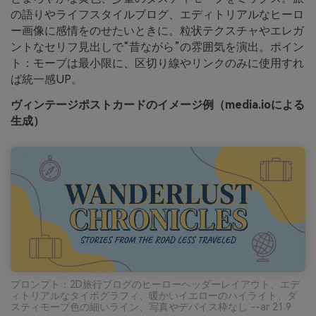
の語りやライフスタイルブログ、エディトリアルなヒーロ
ー画像に感情をのせたいときに。粒状テクスチャやエレガ
ントなセリフ見出しで“昔ながら”の雰囲気を演出。ポイン
ト：モーブは最小限に、区切り線やリンクのみに使用すれ
ば統一感UP。
ヴィンテージポストカードのイメージ例（media.ioによる
生成）
プロンプト：2D旅行ブログのヒーローヘッダーレイアウト、エデ
ィトリアルなタイポグラフィ、暖かいイエローのハイライト、ダ
スティモーブ色の細いライン、写真やデバイス枠なし --ar 21:9