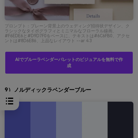
プロンプト：プレーン背景上のウェディング招待状デザイン、ク
ラシックなタイポグラフィとミニマルなフローラル線画、
#F6EDE6と#D9D7F0をベースに、テキストは#6C6FB0、アクセ
ントは#8D6E86、上品なレイアウト --ar 4:3
AIでブルーラベンダーパレットのビジュアルを無料で作
成
9）ノルディックラベンダーブルー