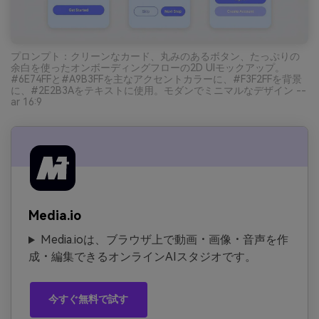
プロンプト：クリーンなカード、丸みのあるボタン、たっぷりの
余白を使ったオンボーディングフローの2D UIモックアップ。
#6E74FFと#A9B3FFを主なアクセントカラーに、#F3F2FFを背景
に、#2E2B3Aをテキストに使用。モダンでミニマルなデザイン --
ar 16:9
Media.io
Media.ioは、ブラウザ上で動画・画像・音声を作
成・編集できるオンラインAIスタジオです。
今すぐ無料で試す