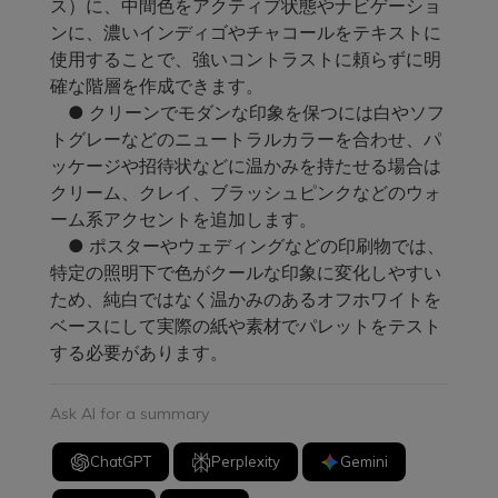
ス）に、中間色をアクティブ状態やナビゲーショ
ンに、濃いインディゴやチャコールをテキストに
使用することで、強いコントラストに頼らずに明
確な階層を作成できます。
● クリーンでモダンな印象を保つには白やソフ
トグレーなどのニュートラルカラーを合わせ、パ
ッケージや招待状などに温かみを持たせる場合は
クリーム、クレイ、ブラッシュピンクなどのウォ
ーム系アクセントを追加します。
● ポスターやウェディングなどの印刷物では、
特定の照明下で色がクールな印象に変化しやすい
ため、純白ではなく温かみのあるオフホワイトを
ベースにして実際の紙や素材でパレットをテスト
する必要があります。
Ask AI for a summary
ChatGPT
Perplexity
Gemini