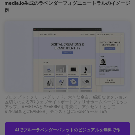
media.io生成のラベンダーフォグニュートラルのイメージ
例
プロンプト：クリーングリッド、大きな余白、繊細なセクション
区切りのある2Dウェブサイトポートフォリオホームページモック
アップ。#F4F1EAと#E6E8F6を背景に、アクセントとして
#7F86D8と#B9BEEB、テキストは#3E3B44 --ar 16:9
AIでブルーラベンダーパレットのビジュアルを無料で作