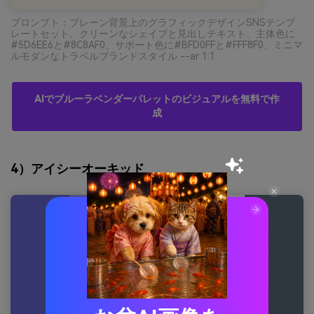
プロンプト：プレーン背景上のグラフィックデザインSNSテンプ
レートセット、クリーンなシェイプと見出しテキスト、主体色に
#5D6EE6と#8C8AF0、サポート色に#BFD0FFと#FFF8F0、ミニマ
ルモダンなトラベルブランドスタイル --ar 1:1
AIでブルーラベンダーパレットのビジュアルを無料で作
成
4）アイシーオーキッド