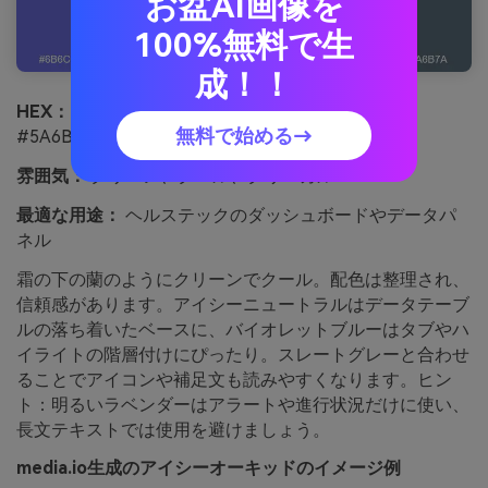
お盆AI画像を
100%無料で生
成！！
HEX：
#6B6CDB #9EA0FF #DDE0FF #F7FAFF
無料で始める→
#5A6B7A
雰囲気：
クリーン、クール、クリニカル
最適な用途：
ヘルステックのダッシュボードやデータパ
ネル
霜の下の蘭のようにクリーンでクール。配色は整理され、
信頼感があります。アイシーニュートラルはデータテーブ
ルの落ち着いたベースに、バイオレットブルーはタブやハ
イライトの階層付けにぴったり。スレートグレーと合わせ
ることでアイコンや補足文も読みやすくなります。ヒン
ト：明るいラベンダーはアラートや進行状況だけに使い、
長文テキストでは使用を避けましょう。
media.io生成のアイシーオーキッドのイメージ例