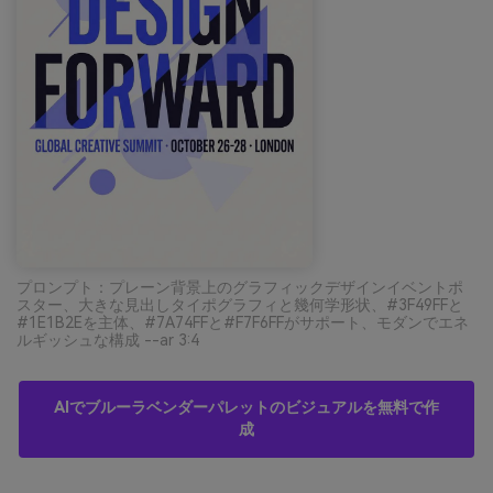
プロンプト：プレーン背景上のグラフィックデザインイベントポ
スター、大きな見出しタイポグラフィと幾何学形状、#3F49FFと
#1E1B2Eを主体、#7A74FFと#F7F6FFがサポート、モダンでエネ
ルギッシュな構成 --ar 3:4
AIでブルーラベンダーパレットのビジュアルを無料で作
成