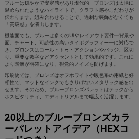
ブルーは穏やかで安定感があり現代的、ブロンズは太陽に
温められたようなハイライトで、クラフト感やこだわりが
伝わります。組み合わせることで、過剰な装飾がなくても
「高級感」を演出します。
機能面でも、ブルーは多くのUIやレイアウト要件―背景や
面、チャート、可読性の高いタイポグラフィー―に対応で
き、ブロンズはコール・トゥ・アクションやバッジ、区切
り、重要な数字などアクセントとして効果的です。これに
より階層が明確になり、視覚的ノイズを防げます。
印刷物では、ブロンズはオフホワイトや暖色系の用紙と好
相性で、マットなインクでもさりげないメタリック感を出
せます。そのため、ブルーブロンズパレットはテックから
ホスピタリティ、エディトリアルまで幅広く活躍します。
20以上のブルーブロンズカラ
ーパレットアイデア（HEXコ