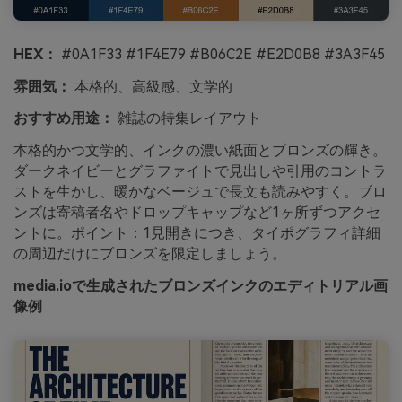
HEX：
#0A1F33 #1F4E79 #B06C2E #E2D0B8 #3A3F45
雰囲気：
本格的、高級感、文学的
おすすめ用途：
雑誌の特集レイアウト
本格的かつ文学的、インクの濃い紙面とブロンズの輝き。
ダークネイビーとグラファイトで見出しや引用のコントラ
ストを生かし、暖かなベージュで長文も読みやすく。ブロ
ンズは寄稿者名やドロップキャップなど1ヶ所ずつアクセ
ントに。ポイント：1見開きにつき、タイポグラフィ詳細
の周辺だけにブロンズを限定しましょう。
media.ioで生成されたブロンズインクのエディトリアル画
像例