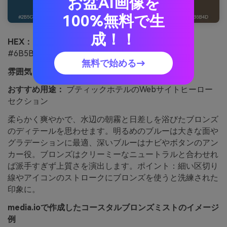
お盆AI画像を
100%無料で生
成！！
HEX：
#2B5C7C #5FA3B5 #B07C43 #F2E7D8
#6B5B4D
無料で始める→
雰囲気：
柔らかい、さわやか、エレガント
おすすめ用途：
ブティックホテルのWebサイトヒーロー
セクション
柔らかく爽やかで、水辺の朝霧と日差しを浴びたブロンズ
のディテールを思わせます。明るめのブルーは大きな面や
グラデーションに最適、深いブルーはナビやボタンのアン
カー役。ブロンズはクリーミーなニュートラルと合わせれ
ば派手すぎず上質さを演出します。ポイント：細い区切り
線やアイコンのストロークにブロンズを使うと洗練された
印象に。
media.ioで作成したコースタルブロンズミストのイメージ
例