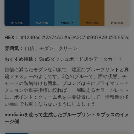
HEX：
#123B66 #2A74A5 #4DA3C7 #B8792B #F0E5D6
雰囲気：
自信、モダン、クリーン
おすすめ用途：
SaaSダッシュボードUIやデータカード
自信に満ちたモダンな印象で、端正なブループリントと真
鍮ファスナーのようです。3色のブルーで、面や状態、チ
ャートの階層分けも簡単。ブロンズは主にプライマリーア
クションや重要指標に絞れば、一層映えるカラーパレット
に。ポイント：クリーム色を主要背景にして、情報量の多
い画面でも重くならないようにしましょう。
media.ioを使って生成したブループリント＆ブラスのイメ
ージ例