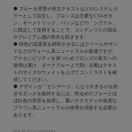
● ブルーを背景や長文テキストなどのシステムカ
ラーとして設定し、ブロンズは主要なCTAボタ
ン、キーメトリック、バッジなどの「シグナル」
に限定して使用することで、コンテンツとの競合
やプレミアム感の喪失を防ぎます。
● 両色の温度差を調和させるにはクリームやサン
ドなどのウォーム系ニュートラルが最適ですが、
アクセシビリティを保つためブロンズの長文への
使用は避け、ダークブルー上で用いる際はテキス
トのサイズやウェイトを上げてコントラストを確
保してください。
● デザインが「ビンテージ」になりすぎるのを防
ぎモダンさを維持するには、明るめのブルーとほ
ぼ白色の背景を採用し、重いテクスチャや過度な
ブラウン系ニュートラルの使用を排除する必要が
あります。
Ask AI for a summary