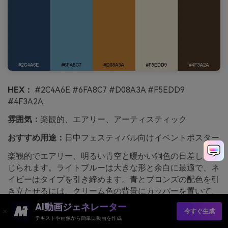
HEX：
#2C4A6E #6FA8C7 #D08A3A #F5EDD9
#4F3A2A
雰囲気：
楽観的、エアリー、アーティスティック
おすすめ用途：
日中フェスティバル向けイベントポスター
楽観的でエアリー、明るい青空と暖かい銅色の日差しが感
じられます。ライトブルーは大きな形と余白に最適で、ネ
イビーはタイプを引き締めます。青とブロンズの配色を引
き立たせるには、クリーム色の背景にカッパーを置いて、
ブラウンは細かいディテールで使いましょう。ヒント：カ
AI動画ジェネレーター
今すぐ生成
ッパーは大きなグラフィック要素1つに使い、他は落ち着
テキストや画像から簡単に動画を作成
かせましょう。