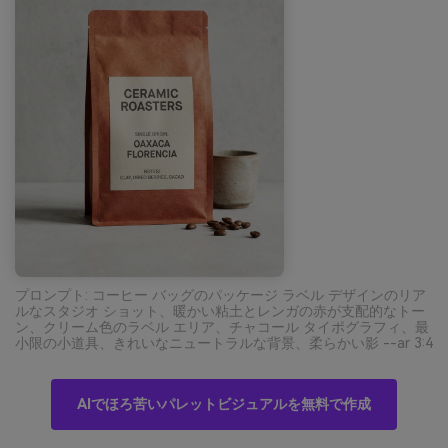
プロンプト: コーヒー バッグのパッケージ ラベル デザインのリア
ルなスタジオ ショット、暖かい粘土とレンガの赤が支配的なトー
ン、クリーム色のラベル エリア、チャコール タイポグラフィ、最
小限の小道具、きれいなニュートラルな背景、柔らかい影 --ar 3:4
AIでほろ苦いパレットビジュアルを無料で作成