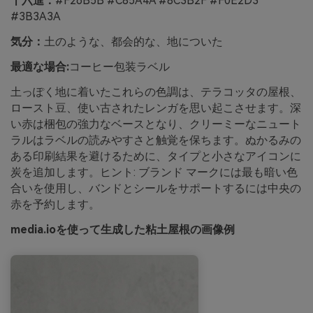
十六進：
#F26B5B #C85A4A #8C3B2F #F0E2D3
#3B3A3A
気分：
土のような、都会的な、地についた
最適な場合:
コーヒー包装ラベル
土っぽく地に着いたこれらの色調は、テラコッタの屋根、
ロースト豆、使い古されたレンガを思い起こさせます。深
い赤は梱包の強力なベースとなり、クリーミーなニュート
ラルはラベルの読みやすさと触覚を保ちます。ぬかるみの
ある印刷結果を避けるために、タイプと小さなアイコンに
炭を追加します。ヒント: ブランド マークには最も暗い色
合いを使用し、バンドとシールをサポートするには中央の
赤を予約します。
media.ioを使って生成した粘土屋根の画像例