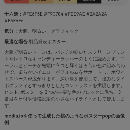
十六進：
#FE6F5E #F9C784 #FEE9AE #2A2A2A
#F6F6F6
気分：
大胆、明るい、グラフィック
最適な場合:
製品発表ポスター
大胆で明るいトーンは、パンチの効いたスクリーンプリン
トやレトロなキャンディーラッパーのように読めます。コ
ーラルとピーチが先頭に立つと輝くほろ苦い色の組み合わ
せで、柔らかいイエローがフォルムをサポートし、ホワイ
トスペースが広がります。深い炭を使用して、強力なタイ
ポグラフィとすっきりとしたコントラストを実現します。
ヒント: ポスターを 2 つの主要な色のブロックに保ち、3
番目を日付や価格設定の小さなハイライトとして使用しま
す。
media.ioを使って生成した桃のようなポスターpopの画像
例