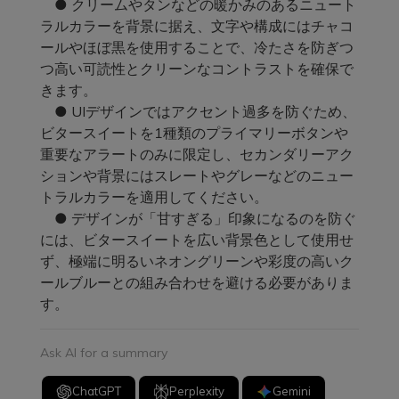
● クリームやタンなどの暖かみのあるニュート
ラルカラーを背景に据え、文字や構成にはチャコ
ールやほぼ黒を使用することで、冷たさを防ぎつ
つ高い可読性とクリーンなコントラストを確保で
きます。
● UIデザインではアクセント過多を防ぐため、
ビタースイートを1種類のプライマリーボタンや
重要なアラートのみに限定し、セカンダリーアク
ションや背景にはスレートやグレーなどのニュー
トラルカラーを適用してください。
● デザインが「甘すぎる」印象になるのを防ぐ
には、ビタースイートを広い背景色として使用せ
ず、極端に明るいネオングリーンや彩度の高いク
ールブルーとの組み合わせを避ける必要がありま
す。
Ask AI for a summary
ChatGPT
Perplexity
Gemini