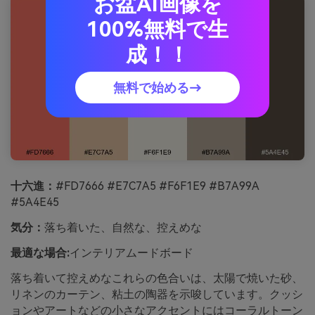
お盆AI画像を
100%無料で生
成！！
無料で始める→
十六進：
#FD7666 #E7C7A5 #F6F1E9 #B7A99A
#5A4E45
気分：
落ち着いた、自然な、控えめな
最適な場合:
インテリアムードボード
落ち着いて控えめなこれらの色合いは、太陽で焼いた砂、
リネンのカーテン、粘土の陶器を示唆しています。クッシ
ョンやアートなどの小さなアクセントにはコーラルトーン