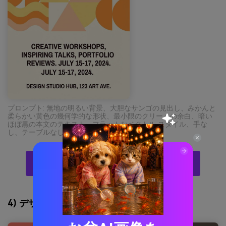
プロンプト: 無地の明るい背景、大胆なサンゴの見出し、みかんと
柔らかい黄色の幾何学的な形状、最小限のクリームの余白、暗い
ほぼ黒の本文のテキスト、フラットなベクトル スタイル、手な
し、テーブルなし --ar 2:3
AIでほろ苦いパレットビジュアルを無料で作成
4) デザートリネン