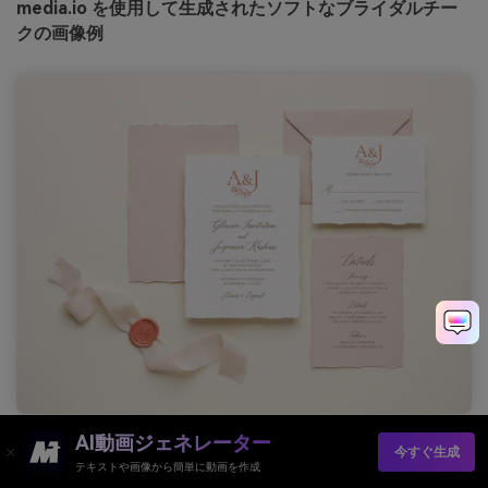
media.io を使用して生成されたソフトなブライダルチー
クの画像例
プロンプト：無地の明るい背景にウェディング招待状のグラフィ
AI動画ジェネレーター
ックセット、ウォームホワイトとブラッシュのペーパー調、コー
今すぐ生成
ラルのモノグラムアクセント、トープのディテール、エレガント
テキストや画像から簡単に動画を作成
なタイポグラフィ、手のない、テーブルのない、クリーンな構成 -