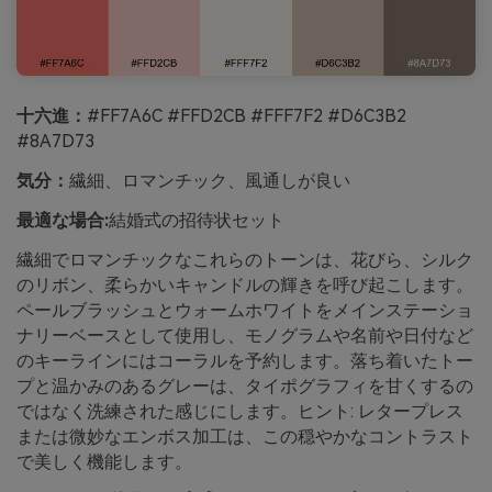
十六進：
#FF7A6C #FFD2CB #FFF7F2 #D6C3B2
#8A7D73
気分：
繊細、ロマンチック、風通しが良い
最適な場合:
結婚式の招待状セット
繊細でロマンチックなこれらのトーンは、花びら、シルク
のリボン、柔らかいキャンドルの輝きを呼び起こします。
ペールブラッシュとウォームホワイトをメインステーショ
ナリーベースとして使用し、モノグラムや名前や日付など
のキーラインにはコーラルを予約します。落ち着いたトー
プと温かみのあるグレーは、タイポグラフィを甘くするの
ではなく洗練された感じにします。ヒント: レタープレス
または微妙なエンボス加工は、この穏やかなコントラスト
で美しく機能します。