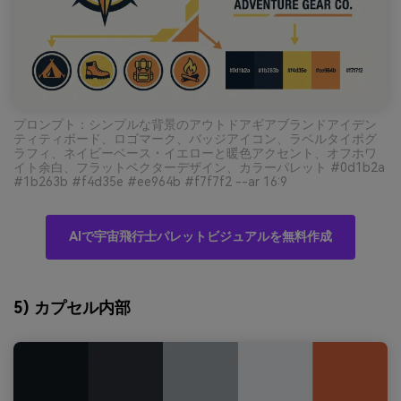
プロンプト：シンプルな背景のアウトドアギアブランドアイデン
ティティボード、ロゴマーク、バッジアイコン、ラベルタイポグ
ラフィ、ネイビーベース・イエローと暖色アクセント、オフホワ
イト余白、フラットベクターデザイン、カラーパレット #0d1b2a
#1b263b #f4d35e #ee964b #f7f7f2 --ar 16:9
AIで宇宙飛行士パレットビジュアルを無料作成
5) カプセル内部