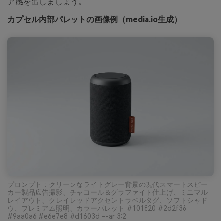
ア感を出しましょう。
カプセル内部パレットの画像例（media.io生成）
プロンプト：クリーンなライトグレー背景の現代スマートスピー
カー製品広告撮影、チャコール＆グラファイト仕上げ、ミニマル
レイアウト、クレイレッドアクセントラベルタグ、ソフトシャド
ウ、プレミアム照明、カラーパレット #101820 #2d2f36
#9aa0a6 #e6e7e8 #d1603d --ar 3:2