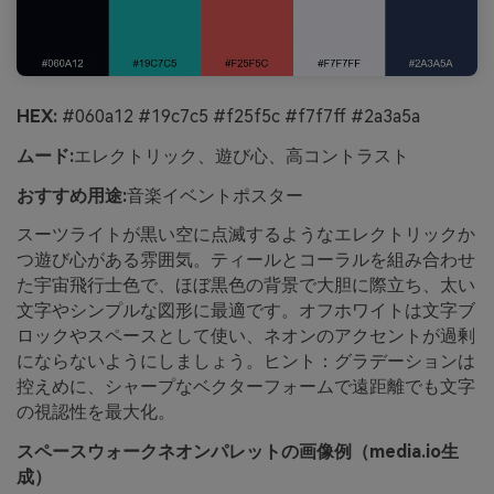
HEX:
#060a12 #19c7c5 #f25f5c #f7f7ff #2a3a5a
ムード:
エレクトリック、遊び心、高コントラスト
おすすめ用途:
音楽イベントポスター
スーツライトが黒い空に点滅するようなエレクトリックか
つ遊び心がある雰囲気。ティールとコーラルを組み合わせ
た宇宙飛行士色で、ほぼ黒色の背景で大胆に際立ち、太い
文字やシンプルな図形に最適です。オフホワイトは文字ブ
ロックやスペースとして使い、ネオンのアクセントが過剰
にならないようにしましょう。ヒント：グラデーションは
控えめに、シャープなベクターフォームで遠距離でも文字
の視認性を最大化。
スペースウォークネオンパレットの画像例（media.io生
成）