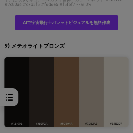
#7c83a6 #c7d3f5 #f6d6e5 #f5f5f7 --ar 3:4
AIで宇宙飛行士パレットビジュアルを無料作成
9) メテオライトブロンズ