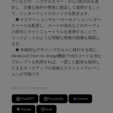
アンなどの「シグナルカラー」から1色のみを選
択し、主要な操作や警告に限定して適用すること
で、インターフェイスのノイズを防ぎます。
● ナビゲーションやヒーローセクションにダー
クベースを配置し、カードや余白などのサーフェ
ス部分にライトニュートラルを使用することで、
コックピットのような明確な情報の階層を構築し
ます。
● 本格的なデザインプロセスに移行する前に、
Media.ioのText-to-Image機能でHEXコードを含む
プロンプトを利用すれば、一貫した配色を維持し
たままモックアップの迅速なテストとイテレーシ
ョンが可能です。
Ask AI for a summary
ChatGPT
Perplexity
Gemini
Claude
Grok