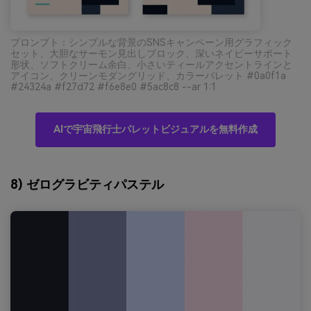
プロンプト：シンプルな背景のSNSキャンペーン用グラフィック
セット、大胆なサーモン見出しブロック、深いネイビーサポート
形状、ソフトクリーム余白、小さいティールアクセントラインと
アイコン、クリーンモダングリッド、カラーパレット #0a0f1a
#24324a #f27d72 #f6e8e0 #5ac8c8 --ar 1:1
AIで宇宙飛行士パレットビジュアルを無料作成
8) ゼログラビティパステル