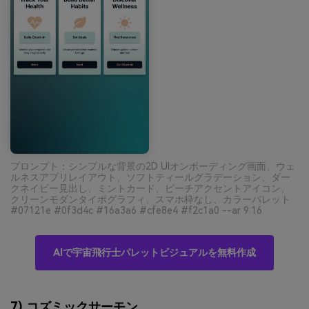
プロンプト：シンプルな背景の2D UIオンボーディング画面、ウェ
ルネスアプリレイアウト、ソフトティールグラデーション、ダー
クネイビー見出し、ミントカード、ピーチアクセントアイコン、
クリーンモダンタイポグラフィ、スマホ枠なし、カラーパレット
#07121e #0f3d4c #16a3a6 #cfe8e4 #f2c1a0 --ar 9:16
AIで宇宙飛行士パレットビジュアルを無料作成
7) コズミックサーモン