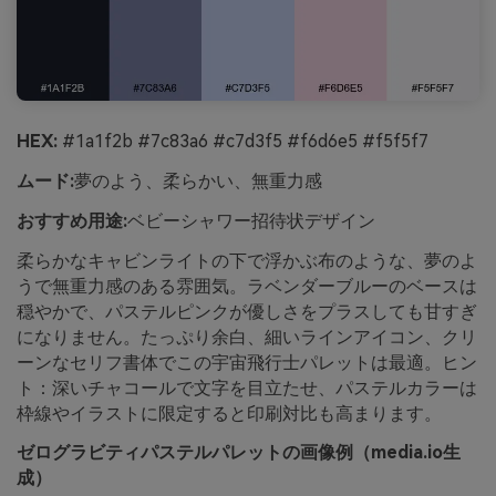
HEX:
#1a1f2b #7c83a6 #c7d3f5 #f6d6e5 #f5f5f7
ムード:
夢のよう、柔らかい、無重力感
おすすめ用途:
ベビーシャワー招待状デザイン
柔らかなキャビンライトの下で浮かぶ布のような、夢のよ
うで無重力感のある雰囲気。ラベンダーブルーのベースは
穏やかで、パステルピンクが優しさをプラスしても甘すぎ
になりません。たっぷり余白、細いラインアイコン、クリ
ーンなセリフ書体でこの宇宙飛行士パレットは最適。ヒン
ト：深いチャコールで文字を目立たせ、パステルカラーは
枠線やイラストに限定すると印刷対比も高まります。
ゼログラビティパステルパレットの画像例（media.io生
成）