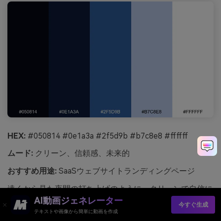
HEX:
#050814 #0e1a3a #2f5d9b #b7c8e8 #ffffff
ムード:
クリーン、信頼感、未来的
おすすめ用途:
SaaSウェブサイトランディングページ
遠くから見た夜間の打ち上げのように、クリーンで自信に
AI動画ジェネレーター
満ちています。ネイビーからブルーの階調は、各セクショ
今すぐ生成
ンやボタン、リンクに未来的なヒエラルキーを構築しま
テキストや画像から簡単に動画を作成