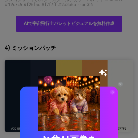
#19c7c5 #f25f5c #f7f7ff #2a3a5a --ar 3:4
AIで宇宙飛行士パレットビジュアルを無料作成
4) ミッションパッチ