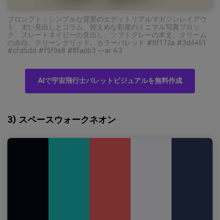
プロンプト：シンプルな背景のエディトリアルマガジンレイアウ
ト、太い見出しとコラム、控えめな彩度のミニマル写真ブロッ
ク、スレートネイビーの見出し、ソフトグレーの本文、クリーム
の余白、クリーングリッド、カラーパレット #0f172a #3d4451
#cfd5dd #f5f0e8 #8fa6b3 --ar 4:3
AIで宇宙飛行士パレットビジュアルを無料作成
3) スペースウォークネオン