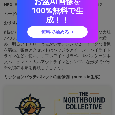
お盆AI画像を
HEX:
#0d1b2a #1b263b #f4d35e #ee964b #f7f7f2
100%無料で生
ムード:
大胆、ノスタルジック、ヒロイック
成！！
おすすめ用途:
アウトドアギアブランドイメージ
無料で始める→
刺繍パッチやビンテージミッションデカールのような大胆
かつノスタルジックな雰囲気。ネイビーが全体を引き締
め、明るいイエローと暖かいオレンジでヒロイックな活気
を演出。暖色アクセントはバッジやアイコン、ハイライト
ラインなどに使い、オフホワイトはラベルやパッケージ本
文へ。ヒント：太いアウトラインとシンプルな形状でパッ
チ刺繍の印象を再現しましょう。
ミッションパッチパレットの画像例（media.io生成）