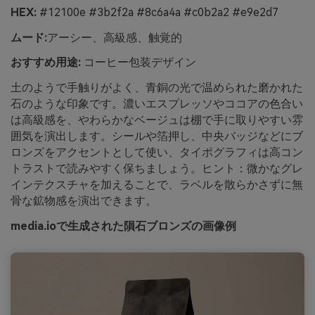
HEX:
#12100e #3b2f2a #8c6a4a #c0b2a2 #e9e2d7
ムード:
アーシー、高級感、触覚的
おすすめ用途:
コーヒー包装デザイン
土のようで手触りがよく、青銅の光で温められた磨かれた
石のような印象です。濃いエスプレッソやココアの色合い
は高級感を、やわらかなベージュは棚で手に取りやすい雰
囲気を演出します。シールや箔押し、中央バッジなどにブ
ロンズをアクセントとして使い、タイポグラフィは高コン
トラストで読みやすく保ちましょう。ヒント：微かなグレ
インテクスチャを加えることで、ラベルを散らかさずに無
骨な鉱物感を演出できます。
media.ioで生成された隕石ブロンズの画像例