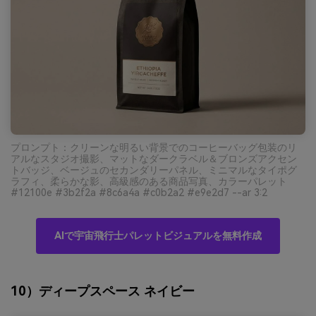
プロンプト：クリーンな明るい背景でのコーヒーバッグ包装のリ
アルなスタジオ撮影、マットなダークラベル＆ブロンズアクセン
トバッジ、ベージュのセカンダリーパネル、ミニマルなタイポグ
ラフィ、柔らかな影、高級感のある商品写真、カラーパレット
#12100e #3b2f2a #8c6a4a #c0b2a2 #e9e2d7 --ar 3:2
AIで宇宙飛行士パレットビジュアルを無料作成
10）ディープスペース ネイビー