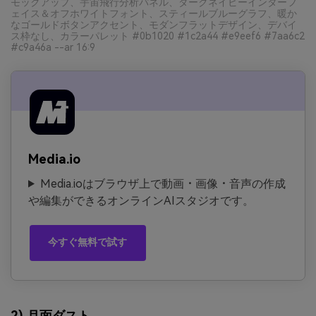
モックアップ、宇宙飛行分析パネル、ダークネイビーインターフ
ェイス＆オフホワイトフォント、スティールブルーグラフ、暖か
なゴールドボタンアクセント、モダンフラットデザイン、デバイ
ス枠なし、カラーパレット #0b1020 #1c2a44 #e9eef6 #7aa6c2
#c9a46a --ar 16:9
Media.io
Media.ioはブラウザ上で動画・画像・音声の作成
や編集ができるオンラインAIスタジオです。
今すぐ無料で試す
2) 月面ダスト