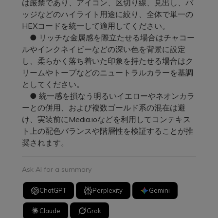
は厳禁であり、アイコン、区切り線、見出し、バ
ッジなどのハイライト用途に絞り、全体で単一の
HEXコードを統一して適用してください。
● リッチな金属感を際立たせる場合はチャコー
ルやインクネイビーなどの深い色を背景に設定
し、柔らかく落ち着いた印象を持たせる場合はク
リームやトープなどのニュートラルカラーを基調
としてください。
● 統一感を損なう明るいイエローやネオンカラ
ーとの併用、および複数ゴールド系の混在は避
け、実装前にMedia.ioなどを利用してコンテキス
ト上の配色バランスや階層性を検証することが推
奨されます。
Ask AI for a summary
ChatGPT
Perplexity
Gemini
Claude
Grok