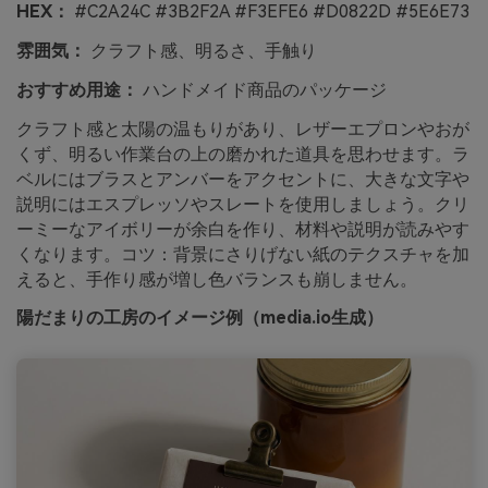
HEX：
#C2A24C #3B2F2A #F3EFE6 #D0822D #5E6E73
雰囲気：
クラフト感、明るさ、手触り
おすすめ用途：
ハンドメイド商品のパッケージ
クラフト感と太陽の温もりがあり、レザーエプロンやおが
くず、明るい作業台の上の磨かれた道具を思わせます。ラ
ベルにはブラスとアンバーをアクセントに、大きな文字や
説明にはエスプレッソやスレートを使用しましょう。クリ
ーミーなアイボリーが余白を作り、材料や説明が読みやす
くなります。コツ：背景にさりげない紙のテクスチャを加
えると、手作り感が増し色バランスも崩しません。
陽だまりの工房のイメージ例（media.io生成）