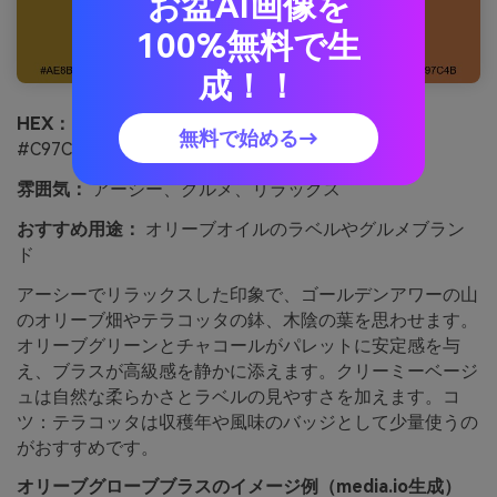
お盆AI画像を
100%無料で生
成！！
HEX：
#AE8B2F #5A6B2C #EFE7D8 #3B3A33
無料で始める→
#C97C4B
雰囲気：
アーシー、グルメ、リラックス
おすすめ用途：
オリーブオイルのラベルやグルメブラン
ド
アーシーでリラックスした印象で、ゴールデンアワーの山
のオリーブ畑やテラコッタの鉢、木陰の葉を思わせます。
オリーブグリーンとチャコールがパレットに安定感を与
え、ブラスが高級感を静かに添えます。クリーミーベージ
ュは自然な柔らかさとラベルの見やすさを加えます。コ
ツ：テラコッタは収穫年や風味のバッジとして少量使うの
がおすすめです。
オリーブグローブブラスのイメージ例（media.io生成）