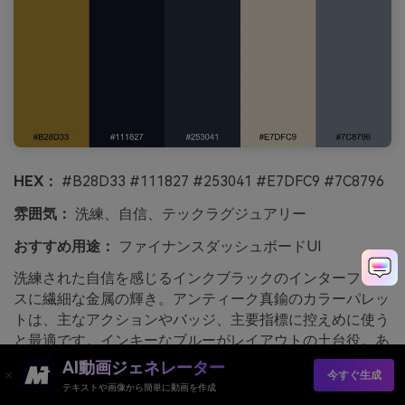
HEX：
#B28D33 #111827 #253041 #E7DFC9 #7C8796
雰囲気：
洗練、自信、テックラグジュアリー
おすすめ用途：
ファイナンスダッシュボードUI
洗練された自信を感じるインクブラックのインターフェー
スに繊細な金属の輝き。アンティーク真鍮のカラーパレッ
トは、主なアクションやバッジ、主要指標に控えめに使う
と最適です。インキーなブルーがレイアウトの土台役。あ
たたかみのあるパーチメントの中間色でカードやチャート
AI動画ジェネレーター
今すぐ生成
に冷たさを感じさせません。ヒント：ホバー状態はスレー
テキストや画像から簡単に動画を作成
ト調にし、真鍮色がトップレベルで目立つようにしましょ