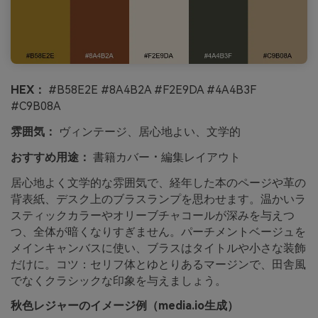
HEX：
#B58E2E #8A4B2A #F2E9DA #4A4B3F
#C9B08A
雰囲気：
ヴィンテージ、居心地よい、文学的
おすすめ用途：
書籍カバー・編集レイアウト
居心地よく文学的な雰囲気で、経年した本のページや革の
背表紙、デスク上のブラスランプを思わせます。温かいラ
スティックカラーやオリーブチャコールが深みを与えつ
つ、全体が暗くなりすぎません。パーチメントベージュを
メインキャンバスに使い、ブラスはタイトルや小さな装飾
だけに。コツ：セリフ体とゆとりあるマージンで、田舎風
でなくクラシックな印象を与えましょう。
秋色レジャーのイメージ例（media.io生成）