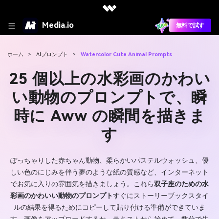
Media.io
無料で試す
ホーム
>
AIプロンプト
>
Watercolor Cute Animal Prompts
25 個以上の水彩画のかわい
い動物のプロンプトで、瞬
時に Aww の瞬間を描きま
す
ぽっちゃりした赤ちゃん動物、柔らかいパステルウォッシュ、優
しい色のにじみを伴う夢のような紙の質感など、インターネット
でお気に入りの雰囲気を描きましょう。これら
双子座のための水
彩画のかわいい動物のプロンプト
すぐにストーリーブックスタイ
ルの結果を得るためにコピーして貼り付ける準備ができていま