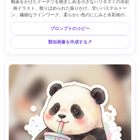
釉薬をかけたドーナツを抱きしめる小さなハリネズミの水彩
画イラスト、散りばめられた振りかけ、甘いパステルトー
ン、繊細なラインワーク、柔らかい色のにじみと水彩画の粒
状化、下に微妙なシャドウウォッシュ、コールドプレス紙の
質感、遊び心のあるデザートをテーマにした保育園アートス
プロンプトのコピー
タイル、シンプルな背景、85mmレンズ、浅い被写界深度、
柔らかい映画のような照明 --ar 4:5
類似画像を作成する↗