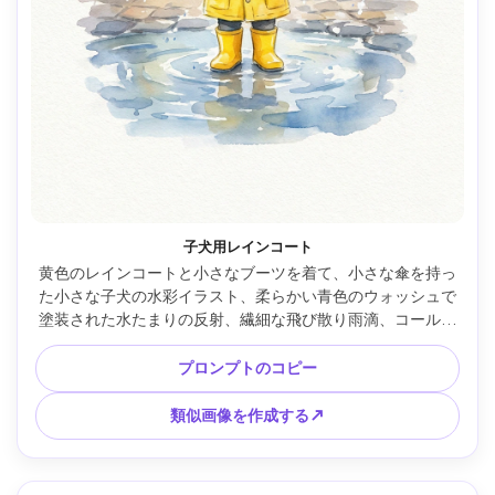
子犬用レインコート
黄色のレインコートと小さなブーツを着て、小さな傘を持っ
た小さな子犬の水彩イラスト、柔らかい青色のウォッシュで
塗装された水たまりの反射、繊細な飛び散り雨滴、コールド
プレス紙目、陽気な子供のイラストスタイル、センターフレ
ーミング、85mmレンズ、浅い被写界深度、柔らかい映画照
プロンプトのコピー
明 --ar 4:5
類似画像を作成する↗