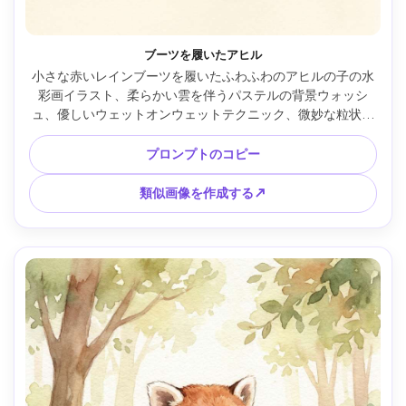
ブーツを履いたアヒル
小さな赤いレインブーツを履いたふわふわのアヒルの子の水
彩画イラスト、柔らかい雲を伴うパステルの背景ウォッシ
ュ、優しいウェットオンウェットテクニック、微妙な粒状の
暖かい黄金色の羽毛、最小限のインクアウトライン、清潔な
ネガティブスペース、たまらなくかわいい雰囲気、85mmレ
プロンプトのコピー
ンズ、浅い被写界深度、柔らかい映画のような照明 --ar 4:5
類似画像を作成する↗