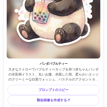
パンダバブルティー
大きなストローでバブルティーカップを持つ赤ちゃんパンダ
の水彩画イラスト、丸いお腹、赤面した頬、柔らかいエッジ
のクリーミーな白黒ウォッシュ、パステルのアクセントカラ
ー、優しい飛び散り、紙の粒の質感、薄い白のボーダー感の
かわいいステッカーレディ構図、85mmレンズ、浅い被写界
プロンプトのコピー
深度、柔らかいシネマティック照明 --ar 4:5
類似画像を作成する↗