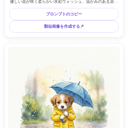
優しい花が咲く柔らかい水彩ウォッシュ、温かみのある居心
地の良いパレット、微妙な床の影、紙の質感が見える、ダイ
ナミックだけどすっきりした構図、可愛くて面白い雰囲気、
プロンプトのコピー
85mmレンズ、浅い被写界深度 --ar 4:5
類似画像を作成する↗