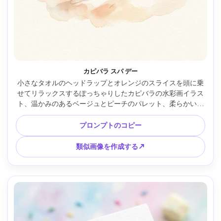
カピバラ スパ デー
小さなタオルのヘッドラップとオレンジのスライスを頭に乗
せてリラックスするぽっちゃりしたカピバラの水彩画イラス
ト、温かみのあるベージュとピーチのパレット、柔らかいウ
ォッシュと優しいエッジ、軽いスチームスワール、かわいい
カワイプロポーション、紙の質感が見える、清潔なネガティ
プロンプトのコピー
ブスペース、心地よい健康的な雰囲気、85mmレンズ、浅い
被写界深度 --ar 4:5
類似画像を作成する↗