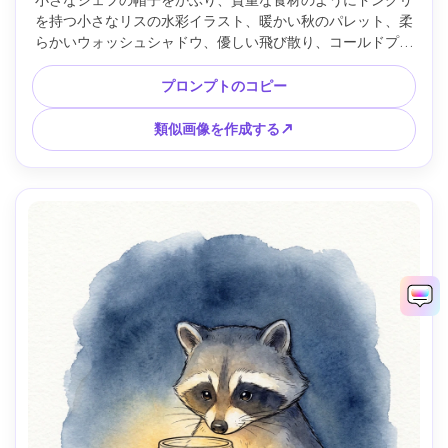
を持つ小さなリスの水彩イラスト、暖かい秋のパレット、柔
らかいウォッシュシャドウ、優しい飛び散り、コールドプレ
ス紙の質感、魅力的なストーリーブックスタイル、かすかな
葉の形をしたシンプルな背景、85mmレンズ、浅い被写界深
プロンプトのコピー
度、柔らかい映画のような照明 --ar 4:5
類似画像を作成する↗