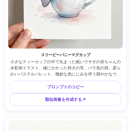
スリーピーバニーマグカップ
小さなティーカップの中で丸まった眠いウサギの赤ちゃんの
水彩画イラスト、縁にかかった特大の耳、バラ色の頬、柔ら
かいパステルパレット、微妙な色にじみを伴う穏やかなウェ
ットオンウェット洗浄、粒状の顔料、コールドプレス紙の質
感、かすかなチークの飛び散りを伴う最小限の背景、かわい
プロンプトのコピー
いストーリーブックスタイル、すっきりとした構図、非常に
詳細でありながら柔らかいエッジ、85mm レンズ、浅い被写
類似画像を作成する↗
界深度、柔らかい映画のような照明 --ar 4:5