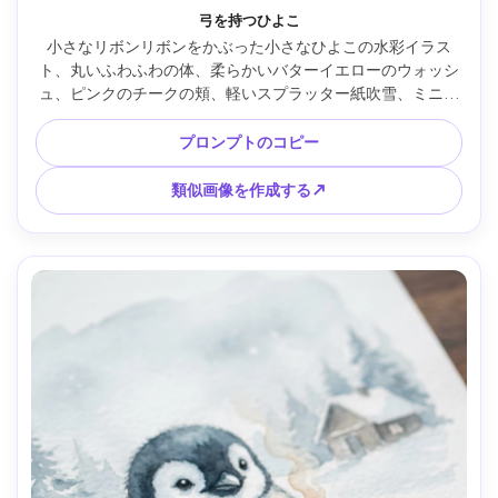
弓を持つひよこ
小さなリボンリボンをかぶった小さなひよこの水彩イラス
ト、丸いふわふわの体、柔らかいバターイエローのウォッシ
ュ、ピンクのチークの頬、軽いスプラッター紙吹雪、ミニマ
ルな背景、紙の質感が際立つ、かわいいシールのような中央
構図、すっきりとしたエッジと柔らかい影、85mmレンズ、
プロンプトのコピー
浅い被写界深度 --ar 4:5
類似画像を作成する↗