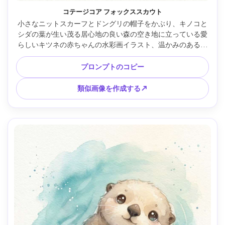
コテージコア フォックススカウト
小さなニットスカーフとドングリの帽子をかぶり、キノコと
シダの葉が生い茂る居心地の良い森の空き地に立っている愛
らしいキツネの赤ちゃんの水彩画イラスト、温かみのある土
の色調、繊細なインクの輪郭、柔らかい水彩画の花、目に見
える紙の粒子、気まぐれな児童書の雰囲気、軽いビネットで
プロンプトのコピー
バランスの取れた構図、毛皮に優しいハイライト、85mmレ
ンズ、浅い被写界深度 --ar 4:5
類似画像を作成する↗