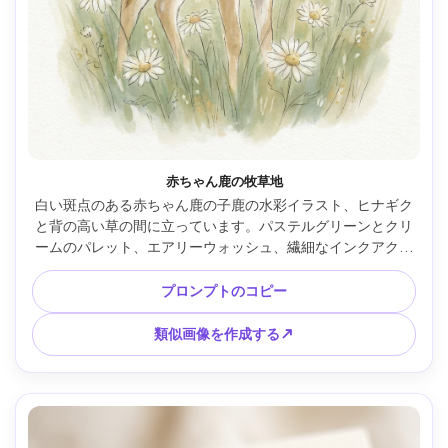
赤ちゃん鹿の牧草地
白い斑点のある赤ちゃん鹿の子鹿の水彩イラスト、ヒナギク
と背の高い草の間に立っています。パステルグリーンとクリ
ームのパレット、エアリーウォッシュ、繊細なインクアクセ
ント、柔らかいビネットエッジ、コールドプレス紙の質感、
優しい日光の感触、穏やかで優しい気分、85mmレンズ、浅
プロンプトのコピー
い被写界深度 --ar 4:5
類似画像を作成する↗