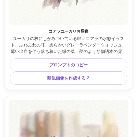
コアラユーカリお昼寝
ユーカリの枝にしがみついている眠いコアラの水彩イラス
ト、ふわふわの耳、柔らかいグレーラベンダーウォッシュ、
薄い出血を伴う落ち着いた緑の葉、夢のような物語本の雰囲
気、コールドプレスの質感、風通しの良い白い空間のミニマ
ルな背景、落ち着いた就寝時のムード、85mmレンズ、浅い
プロンプトのコピー
被写界深度 --ar 4:5
類似画像を作成する↗