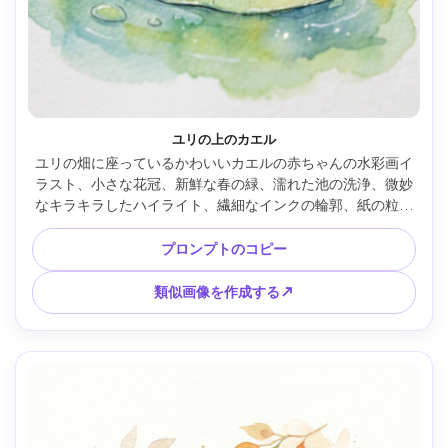
ユリの上のカエル
ユリの畑に座っているかわいいカエルの赤ちゃんの水彩画イ
ラスト、小さな花冠、新鮮な春の緑、濡れた池の洗浄、微妙
なキラキラしたハイライト、繊細なインクの輪郭、紙の粒子
が見える、気まぐれなおとぎ話のような雰囲気、中央のフレ
ーミング、85mm レンズ、被写界深度が浅い --ar 4:5
プロンプトのコピー
類似画像を作成する↗