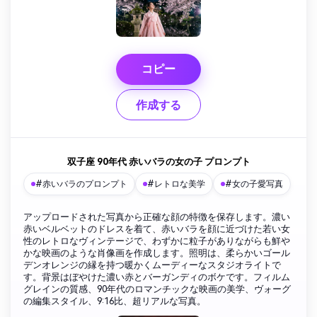
コピー
作成する
双子座 90年代 赤いバラの女の子 プロンプト
#赤いバラのプロンプト
#レトロな美学
#女の子愛写真
アップロードされた写真から正確な顔の特徴を保存します。濃い
赤いベルベットのドレスを着て、赤いバラを顔に近づけた若い女
性のレトロなヴィンテージで、わずかに粒子がありながらも鮮や
かな映画のような肖像画を作成します。照明は、柔らかいゴール
デンオレンジの縁を持つ暖かくムーディーなスタジオライトで
す。背景はぼやけた濃い赤とバーガンディのボケです。フィルム
グレインの質感、90年代のロマンチックな映画の美学、ヴォーグ
の編集スタイル、9:16比、超リアルな写真。