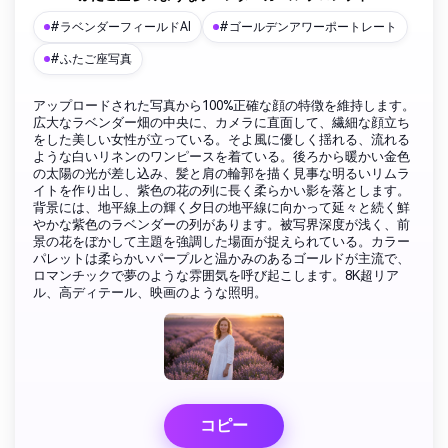
#ラベンダーフィールドAI
#ゴールデンアワーポートレート
#ふたご座写真
アップロードされた写真から100%正確な顔の特徴を維持します。
広大なラベンダー畑の中央に、カメラに直面して、繊細な顔立ち
をした美しい女性が立っている。そよ風に優しく揺れる、流れる
ような白いリネンのワンピースを着ている。後ろから暖かい金色
の太陽の光が差し込み、髪と肩の輪郭を描く見事な明るいリムラ
イトを作り出し、紫色の花の列に長く柔らかい影を落とします。
背景には、地平線上の輝く夕日の地平線に向かって延々と続く鮮
やかな紫色のラベンダーの列があります。被写界深度が浅く、前
景の花をぼかして主題を強調した場面が捉えられている。カラー
パレットは柔らかいパープルと温かみのあるゴールドが主流で、
ロマンチックで夢のような雰囲気を呼び起こします。8K超リア
ル、高ディテール、映画のような照明。
コピー