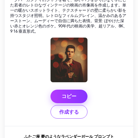
た若者のレトロなヴィンテージの映画の肖像画を作成します。単
一の暖かいスポットライト、テクスチャードの壁に柔らかい影を
持つスタジオ照明。レトロなフィルムグレイン、温かみのあるア
ーストーン、ムーディーで自信に満ちた表情。背景: ぼやけた深
い赤とオレンジ色のボケ。90年代の映画の美学、超リアル、8K、
9:16 垂直形式。
コピー
作成する
ふたご座 夢のようなラベンダーガール プロンプト