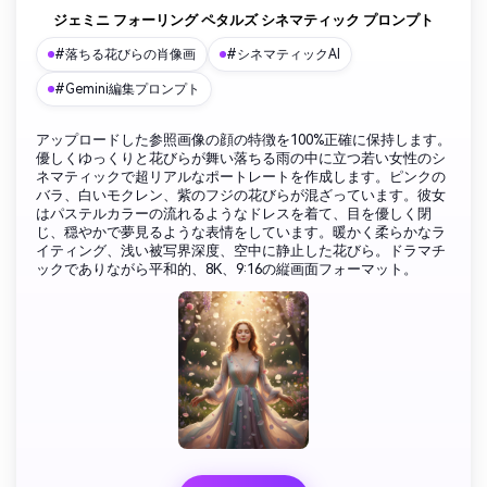
ジェミニ フォーリング ペタルズ シネマティック プロンプト
#落ちる花びらの肖像画
#シネマティックAI
#Gemini編集プロンプト
アップロードした参照画像の顔の特徴を100%正確に保持します。
優しくゆっくりと花びらが舞い落ちる雨の中に立つ若い女性のシ
ネマティックで超リアルなポートレートを作成します。ピンクの
バラ、白いモクレン、紫のフジの花びらが混ざっています。彼女
はパステルカラーの流れるようなドレスを着て、目を優しく閉
じ、穏やかで夢見るような表情をしています。暖かく柔らかなラ
イティング、浅い被写界深度、空中に静止した花びら。ドラマチ
ックでありながら平和的、8K、9:16の縦画面フォーマット。