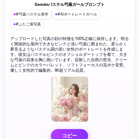
Geminiパステル芍薬ガールプロンプト
#芍薬パステル美学
#AIポートレートガール
#ふたご座写真
アップロードした写真の顔の特徴を100%正確に保持します。明る
く開放的な屋内で大きなピンクと淡い芍薬に囲まれた、柔らかく
夢見るようなパステル調の若い女性のポートレートを作成しま
す。彼女はパステルピンクのオフショルダートップを着て、大き
な芍薬の花束を胸に抱いています。拡散した自然の窓光、クリー
ムとピンクのカラーパレット、ソフトフォーカスの花ボケ背景。
優しく女性的で編集的。8K超リアル品質。
コピー