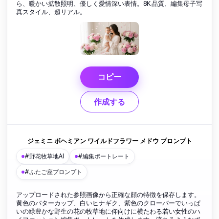
ら、暖かい拡散照明、優しく愛情深い表情。8K 品質、編集母子写
真スタイル、超リアル。
コピー
作成する
ジェミニ ボヘミアン ワイルドフラワー メドウ プロンプト
#野花牧草地AI
#編集ポートレート
#ふたご座プロンプト
アップロードされた参照画像から正確な顔の特徴を保存します。
黄色のバターカップ、白いヒナギク、紫色のクローバーでいっぱ
いの緑豊かな野生の花の牧草地に仰向けに横たわる若い女性のハ