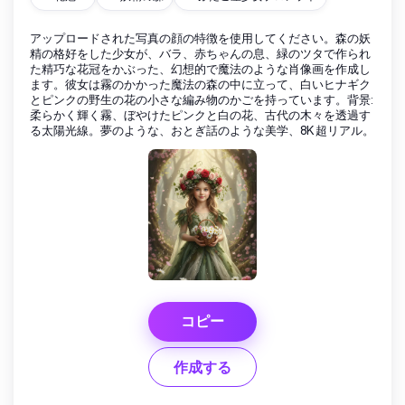
アップロードされた写真の顔の特徴を使用してください。森の妖
精の格好をした少女が、バラ、赤ちゃんの息、緑のツタで作られ
た精巧な花冠をかぶった、幻想的で魔法のような肖像画を作成し
ます。彼女は霧のかかった魔法の森の中に立って、白いヒナギク
とピンクの野生の花の小さな編み物のかごを持っています。背景:
柔らかく輝く霧、ぼやけたピンクと白の花、古代の木々を透過す
る太陽光線。夢のような、おとぎ話のような美学、8K 超リアル。
コピー
作成する