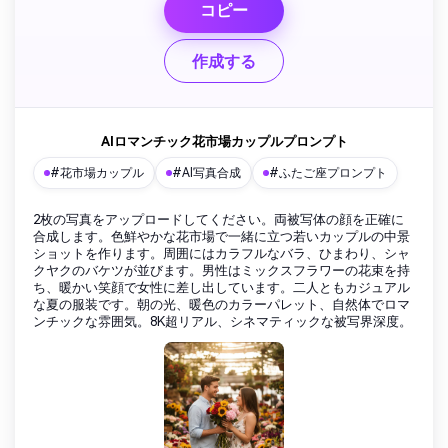
コピー
作成する
AIロマンチック花市場カップルプロンプト
#花市場カップル
#AI写真合成
#ふたご座プロンプト
2枚の写真をアップロードしてください。両被写体の顔を正確に
合成します。色鮮やかな花市場で一緒に立つ若いカップルの中景
ショットを作ります。周囲にはカラフルなバラ、ひまわり、シャ
クヤクのバケツが並びます。男性はミックスフラワーの花束を持
ち、暖かい笑顔で女性に差し出しています。二人ともカジュアル
な夏の服装です。朝の光、暖色のカラーパレット、自然体でロマ
ンチックな雰囲気。8K超リアル、シネマティックな被写界深度。