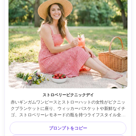
ストロベリーピクニックデイ
赤いギンガムワンピースとストローハットの女性がピクニッ
クブランケットに座り、ウィッカーバスケットや新鮮なイチ
ゴ、ストロベリーレモネードの瓶を持つライフスタイル全身
フォト。日なたの公園、ゴールデンアワーの逆光、エアリー
パステルトーン、Sony A7IV 50mm f/1.8、三分割構図、ナチ
プロンプトをコピー
ュラルな笑顔、ソフトフィルムグレイン、ハイエンドライフ