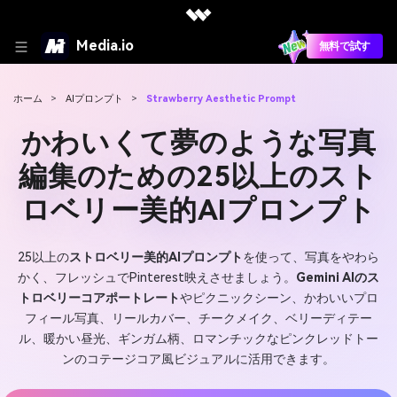
Media.io
無料で試す
ホーム
>
AIプロンプト
>
Strawberry Aesthetic Prompt
かわいくて夢のような写真
編集のための25以上のスト
ロベリー美的AIプロンプト
25以上の
ストロベリー美的AIプロンプト
を使って、写真をやわら
かく、フレッシュでPinterest映えさせましょう。
Gemini AIのス
トロベリーコアポートレート
やピクニックシーン、かわいいプロ
フィール写真、リールカバー、チークメイク、ベリーディテー
ル、暖かい昼光、ギンガム柄、ロマンチックなピンクレッドトー
ンのコテージコア風ビジュアルに活用できます。