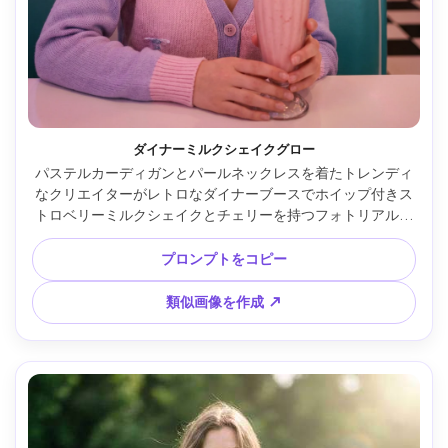
ダイナーミルクシェイクグロー
パステルカーディガンとパールネックレスを着たトレンディ
なクリエイターがレトロなダイナーブースでホイップ付きス
トロベリーミルクシェイクとチェリーを持つフォトリアルな
バストアップ。ネオンサイングロー、グロッシーリップ、ピ
ンクとティール配色、シネマティックライティング、Fujifilm 
プロンプトをコピー
X-T5 35mm f/1.4、浅い被写界深度、瞳にピント、ノスタル
ジックで現代的なエディトリアル雰囲気 --ar 4:5
類似画像を作成 ↗