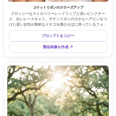
コケットリボンのクローズアップ
グロッシーなストロベリーレッドリップと淡いピンクチー
ク、白いレースキャミ、サテンリボンの小さなヘアピンをつ
けた若い女性が新鮮なイチゴを唇のそばに持っているフォト
リアルなクローズアップポートレート。クリーミーパステル
ピンク背景にさりげなくハート型ボケ、優しいオンカメラフ
プロンプトをコピー
ラッシュ、Canon EOS R5 85mm f/1.4、浅い被写界深度、エ
ディトリアルビューティーフォト、超リアル肌質、高解像
類似画像を作成 ↗
度、暖かいストロベリー調カラーグレーディング、ソフトな
シネマライティング --ar 4:5