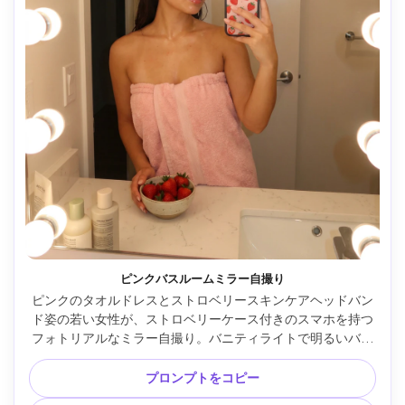
ピンクバスルームミラー自撮り
ピンクのタオルドレスとストロベリースキンケアヘッドバン
ド姿の若い女性が、ストロベリーケース付きのスマホを持つ
フォトリアルなミラー自撮り。バニティライトで明るいバス
ルーム、グロッシーリップオイル、ツヤ肌、カウンターにイ
チゴの小鉢、わずかなフラッシュ反射、28mm視点、高解像
プロンプトをコピー
度、モダンでクリーンな美的 --ar 4:5