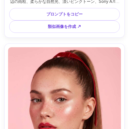
辺の雨粒、柔らかな自然光、淡いピンクトーン、Sony A7IV 
50mm f/1.4、クローズ構図、ボケた背景、落ち着いた居心
地、ウルトラリアルな質感とシャープなフォーカス --ar 4:5
プロンプトをコピー
類似画像を作成 ↗