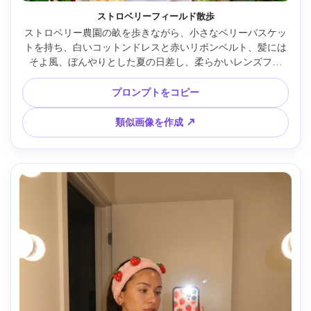
ストロベリーフィールド散歩
ストロベリー農園の畝を歩きながら、小さなベリーバスケッ
トを持ち、白いコットンドレスと赤いリボンベルト、髪には
そよ風、ぼんやりとした夏の日差し、柔らかいレンズフレ
ア、Nikon Z8 85mm f/1.8、低いアングルで夢見心地な奥行
き、ビビッドなグリーンとレッド、ウルトラリアルなディテ
プロンプトをコピー
ール、雑誌品質のカラーグレーディング --ar 4:5
類似画像を作成 ↗