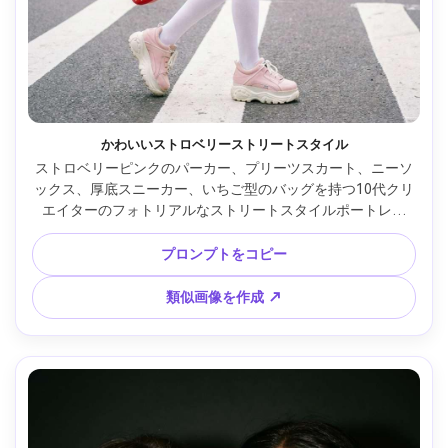
かわいいストロベリーストリートスタイル
ストロベリーピンクのパーカー、プリーツスカート、ニーソ
ックス、厚底スニーカー、いちご型のバッグを持つ10代クリ
エイターのフォトリアルなストリートスタイルポートレー
ト。街中の横断歩道背景はソフトにボケて、曇天の柔らかな
光、Sony A7III 35mm f/1.8、クリスプなディテール、トレン
プロンプトをコピー
ド感あるY2Kかわいい雰囲気、ビビッドで柔らかなカラーグ
レーディング --ar 4:5
類似画像を作成 ↗