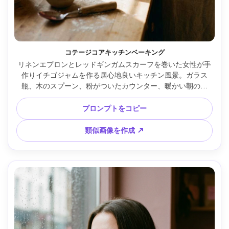
コテージコアキッチンベーキング
リネンエプロンとレッドギンガムスカーフを巻いた女性が手
作りイチゴジャムを作る居心地良いキッチン風景。ガラス
瓶、木のスプーン、粉がついたカウンター、暖かい朝の窓
光、蒸気と細かなホコリが見え、Fujifilm GFX 100S 45mm 
f/2.8、浅い被写界深度、懐かしく温かな雰囲気、精密なフー
プロンプトをコピー
ドライフスタイル写真 --ar 4:5
類似画像を作成 ↗