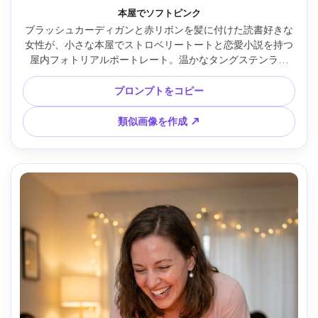
本屋でソフトピンク
ブラッシュカーディガンと赤リボンを髪に付けた読書好きな
女性が、小さな本屋でストロベリートートと恋愛小説を持つ
屋内フォトリアルポートレート。温かなタングステンラン
プ、クリーミーボケの棚、Fujifilm X-T5 56mm f/1.2、親密な
構図、穏やかな笑顔、ソフトパステル調、リアルな質感、シ
プロンプトをコピー
ネマティックでソフトなライティング --ar 4:5
類似画像を作成 ↗