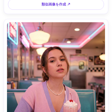
スタイル写真 --ar 4:5
類似画像を作成 ↗