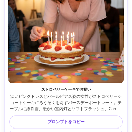
ストロベリーケーキでお祝い
淡いピンクドレスとパールピアス姿の女性がストロベリーシ
ョートケーキにろうそくを灯すバースデーポートレート。テ
ーブルに紙吹雪、暖かい室内灯とソフトフラッシュ、Canon 
EOS R6 35mm f/1.8、ナチュラルな笑い、浅い被写界深度、
コージーでお祝いの気分、クリスプなディテール＆リアルな
プロンプトをコピー
肌質 --ar 4:5