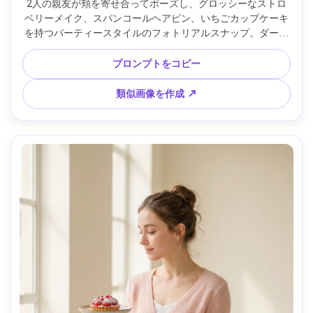
2人の親友が頬を寄せ合ってポーズし、グロッシーなストロ
ベリーメイク、スパンコールヘアピン、いちごカップケーキ
を持つパーティースタイルのフォトリアルスナップ。ダーク
な背景、直フラッシュ、高コントラスト、楽しげなエネルギ
ー、Canon EOS R6 35mm f/2、わずかなモーションブラーで
プロンプトをコピー
リアル感、トレンドナイトライフ美的 --ar 4:5
類似画像を作成 ↗