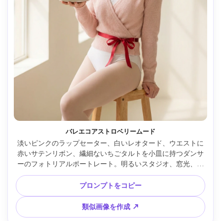
バレエコアストロベリームード
淡いピンクのラップセーター、白いレオタード、ウエストに
赤いサテンリボン、繊細ないちごタルトを小皿に持つダンサ
ーのフォトリアルポートレート。明るいスタジオ、窓光、柔
らかな影、Canon EOS R5 85mm f/1.4、クリーンな背景、優
雅な姿勢、夢見心地なパステル調、エディトリアルなバレエ
プロンプトをコピー
コアスタイリング --ar 4:5
類似画像を作成 ↗