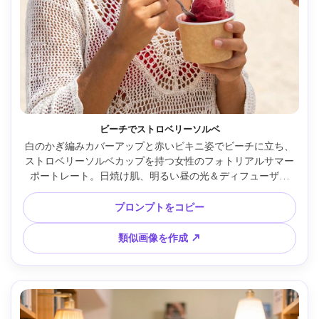
ビーチでストロベリーソルベ
白のかぎ編みカバーアップと赤いビキニ姿でビーチに立ち、
ストロベリーソルベカップを持つ女性のフォトリアルサマー
ポートレート。日焼け肌、明るい昼の光＆ディフューザー
感、海の水平線がぼんやり、Canon EOS R5 70mm f/2.8、ク
リーン構図、フレッシュで遊び心ある気分、高解像度トラベ
プロンプトをコピー
ル写真 --ar 4:5
類似画像を作成 ↗