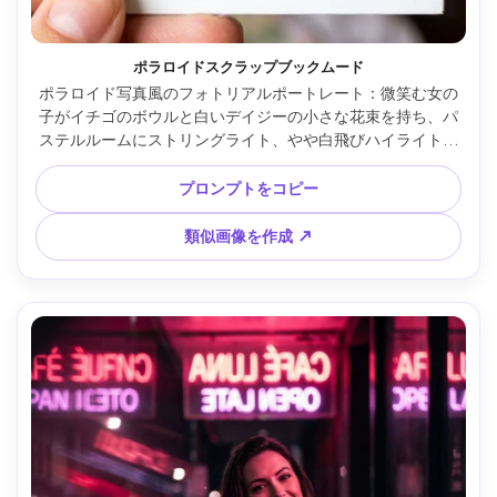
ポラロイドスクラップブックムード
ポラロイド写真風のフォトリアルポートレート：微笑む女の
子がイチゴのボウルと白いデイジーの小さな花束を持ち、パ
ステルルームにストリングライト、やや白飛びハイライト、
ソフトフィルムグレイン＆ダスト、ヴィンテージ調色、
50mm f/2でセンター構図、ノスタルジックなティーンベッド
プロンプトをコピー
ルーム美的、ウルトラリアルなディテール --ar 4:5
類似画像を作成 ↗