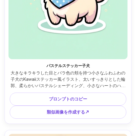
パステルステッカー子犬
大きなキラキラした目とバラ色の頬を持つ小さなふわふわの
子犬のKawaiiステッカー風イラスト、太いすっきりとした輪
郭、柔らかいパステルシェーディング、小さなハートのハイ
ライト、水玉模様のバンダナを着て、シンプルなミントの背
景に微妙な輝きが中心で、かわいくて健康的な雰囲気、プロ
プロンプトのコピー
仕様のベクトルのような仕上げ、白いダイカットステッカー
ボーダー、85mmレンズ、浅い被写界深度 --ar 4:5
類似画像を作成する↗