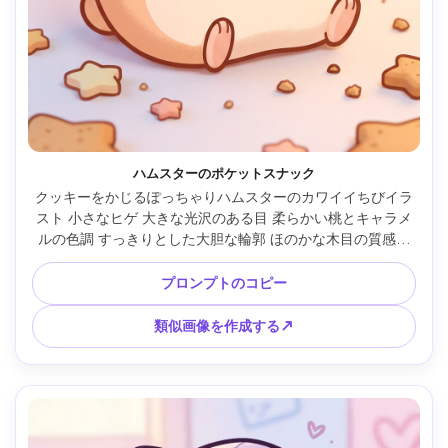
ハムスターのポケットスナック
クッキーをかじるぽっちゃりハムスターのカワイイちびイラ
スト 小さなヒゲ 大きな光沢のある目 柔らかい桃とキャラメ
ルの色調 すっきりとした大胆な輪郭 ほのかな木目の質感で
暖かさ 小さな星とパンくずが入ったシンプルな背景 たまら
なくかわいいキャラクターアート 85mmレンズ 被写界深度が
プロンプトのコピー
浅い 柔らかい映画照明 --ar 4:5
類似画像を作成する↗