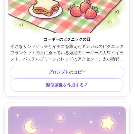
コーギーのピクニックの日
小さなサンドイッチとイチゴを添えたギンガムのピクニック
ブランケットの上に座っている短足のコーギーのカワイイラ
スト、パステルグリーンとレッドのアクセント、太い輪郭、
柔らかい陰影、キラキラした目のハイライト、雲とハートの
ミニマルな背景、陽気で健康的な雰囲気、85mmレンズ、浅
プロンプトのコピー
い被写界深度 --ar 4:5
類似画像を作成する↗