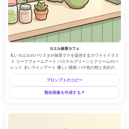
カエル抹茶カフェ
丸いカエルのバリスタが抹茶ラテを提供するカワイイイラス
ト リーフフォームアート パステルグリーンとクリームのパ
レット 太いラインアート 優しい陰影 バラ色の頬と光沢のあ
る目元 シンプルなカフェカウンター小道具 居心地の良い美
学 磨かれたかわいいイラストスタイル 85mmレンズ 被写界
プロンプトのコピー
深度が浅い 柔らかい映画照明 --ar 4:5
類似画像を作成する↗