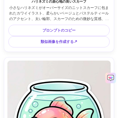
ハリネズミの居心地の良いスカーフ
小さなハリネズミがオーバーサイズのニットスカーフに包ま
れたカワイイラスト、柔らかいベージュとパステルティール
のアクセント、太い輪郭、スカーフのための微妙な質感、大
きなキラキラした目、小さなハートのミニマルな背景、暖か
い秋の心地よさの雰囲気、85mmレンズ、浅い被写界深度、
プロンプトのコピー
柔らかい映画のような照明 --ar 4:5
類似画像を作成する↗