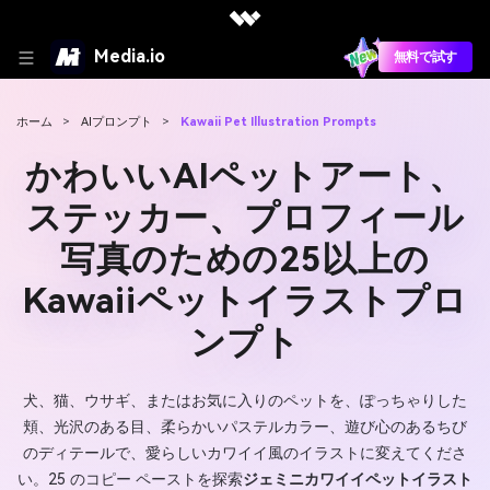
Media.io
無料で試す
ホーム
>
AIプロンプト
>
Kawaii Pet Illustration Prompts
かわいいAIペットアート、
ステッカー、プロフィール
写真のための25以上の
Kawaiiペットイラストプロ
ンプト
犬、猫、ウサギ、またはお気に入りのペットを、ぽっちゃりした
頬、光沢のある目、柔らかいパステルカラー、遊び心のあるちび
のディテールで、愛らしいカワイイ風のイラストに変えてくださ
い。25 のコピー ペーストを探索
ジェミニカワイイペットイラスト