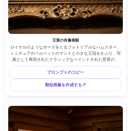
王室の肖像画額
ロイヤルのようなポーズをとるフォトリアルなハムスター、
ミニチュアのベルベットのマントと小さな王冠をかぶり、写
真として再現されたクラシックなペイントされた背景の外
観、柔らかいレンブラント照明、前景にエレガントなゴール
ドのフレームエッジ、Nikon Z8 85mm f/1.8で撮影、豊かな
プロンプトのコピー
暖かい色調、超詳細な毛皮、王道の表情 --ar 4:5
類似画像を作成する↗