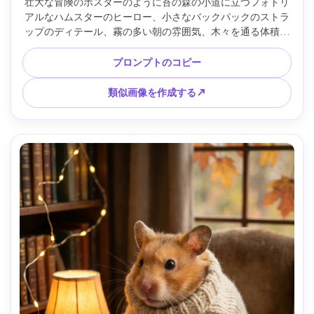
壮大な冒険のポスターのように苔の森の小道に立つフォトリ
アルなハムスターのヒーロー、小さなバックパックのストラ
ップのディテール、霧の多い朝の雰囲気、木々を通る体積的
な光線、劇的なスケールのためのローアングルショット、
Sony A7S III 35mm f/1.8で撮影、映画のようなティールオレ
プロンプトのコピー
ンジグレード、非常に詳細な毛皮、鋭い目 --ar 4:5
類似画像を作成する↗