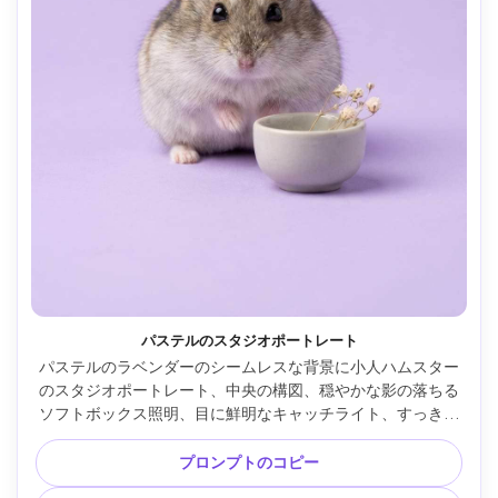
パステルのスタジオポートレート
パステルのラベンダーのシームレスな背景に小人ハムスター
のスタジオポートレート、中央の構図、穏やかな影の落ちる
ソフトボックス照明、目に鮮明なキャッチライト、すっきり
としたハイキーな外観、Nikon Z8 85mm f/2 で撮影、高解像
度、フォトリアルな毛皮の質感、最小限の小道具、モダンな 
プロンプトのコピー
Instagram の美学 --ar 4:5