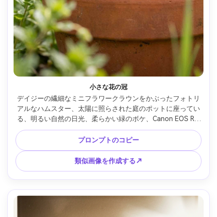
小さな花の冠
デイジーの繊細なミニフラワークラウンをかぶったフォトリ
アルなハムスター、太陽に照らされた庭のポットに座ってい
る、明るい自然の日光、柔らかい緑のボケ、Canon EOS R3 
100mm マクロで撮影、超詳細な毛皮と花びら、風通しの良
いカラーグレーディング、健康的な春の美学 --ar 4:5
プロンプトのコピー
類似画像を作成する↗