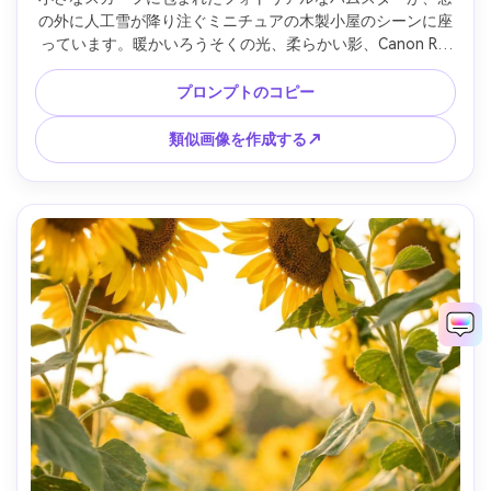
の外に人工雪が降り注ぐミニチュアの木製小屋のシーンに座
っています。暖かいろうそくの光、柔らかい影、Canon R6 
85mm f/1.4 で撮影、被写界深度が浅く、居心地の良い冬の雰
囲気、詳細な毛皮と生地の質感 --ar 4:5
プロンプトのコピー
類似画像を作成する↗