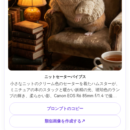
ニットセーターバイブス
小さなニットのクリーム色のセーターを着たハムスターが、
ミニチュアの本のスタックと暖かい妖精の光、琥珀色のラン
プの輝き、柔らかい影、Canon EOS R6 85mm f/1.4 で撮影さ
れた居心地の良い読書コーナーに座っているフォトリアルな
ポートレート、浅い被写界深度、居心地の良い秋の雰囲気、
プロンプトのコピー
リアルな生地の質感と毛皮のディテール --ar 4:5
類似画像を作成する↗