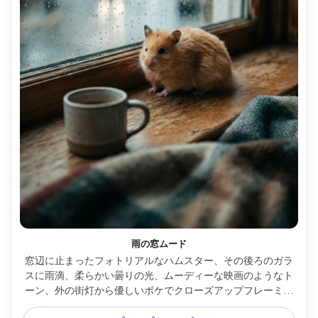
雨の窓ムード
窓辺に止まったフォトリアルなハムスター、その後ろのガラ
スに雨滴、柔らかい曇りの光、ムーディーな映画のようなト
ーン、外の街灯から優しいボケでクローズアップフレーミン
グ、Sony A7IV 85mm f/1.4で撮影、鋭い目とひげ、落ち着く