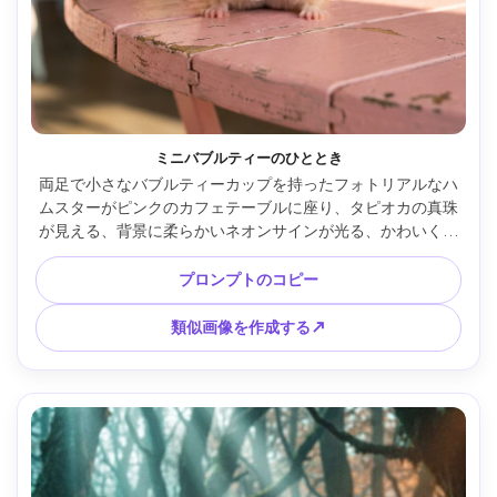
ミニバブルティーのひととき
両足で小さなバブルティーカップを持ったフォトリアルなハ
ムスターがピンクのカフェテーブルに座り、タピオカの真珠
が見える、背景に柔らかいネオンサインが光る、かわいくて
トレンディな雰囲気、富士フイルムGFX100S 80mmで撮影、
被写界深度が浅く、ヒゲが鋭く、ハイライトが温かい、ライ
プロンプトのコピー
フスタイル商品風構図 --ar 4:5
類似画像を作成する↗