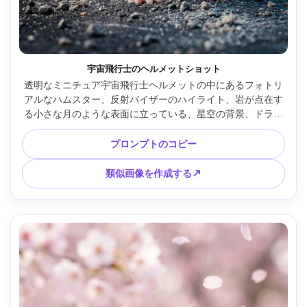
宇宙飛行士のヘルメットショット
透明なミニチュア宇宙飛行士ヘルメットの中にあるフォトリ
アルなハムスター、反射バイザーのハイライト、岩が点在す
る小さな月のような表面に立っている、星空の背景、ドラマ
チックなリムライト、Nikon D850 50mm f/1.8 で撮影、ガラ
ス越しの目にシャープな焦点、映画のようなコントラスト、
プロンプトのコピー
超リアルな毛皮と反射 --ar 4:5
類似画像を作成する↗