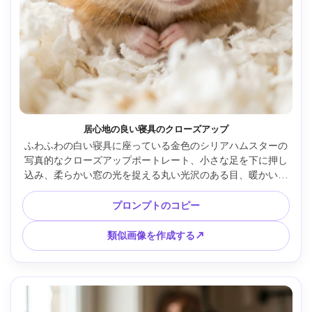
居心地の良い寝具のクローズアップ
ふわふわの白い寝具に座っている金色のシリアハムスターの
写真的なクローズアップポートレート、小さな足を下に押し
込み、柔らかい窓の光を捉える丸い光沢のある目、暖かいニ
ュートラルカラーパレット、被写界深度が浅い、Sony A7IV 
85mm f/1.4で撮影、クリーミーなボケ、超詳細な毛皮とひ
プロンプトのコピー
げ、足の自然な肌のような質感、編集ペット写真 --ar 4:5
類似画像を作成する↗