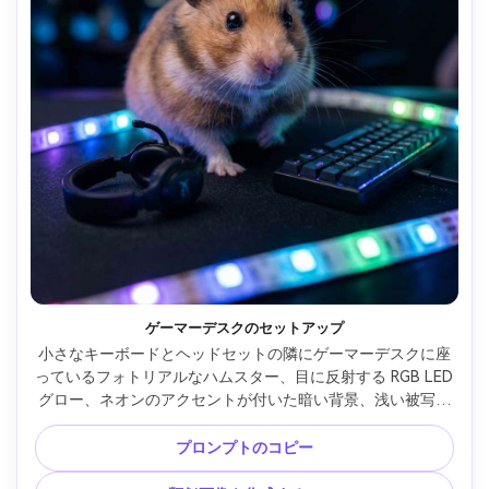
ゲーマーデスクのセットアップ
小さなキーボードとヘッドセットの隣にゲーマーデスクに座
っているフォトリアルなハムスター、目に反射する RGB LED 
グロー、ネオンのアクセントが付いた暗い背景、浅い被写界
深度、Sony A7S III 50mm f/1.4 で撮影、鮮明なひげ、サイバ
ーネオンカラーグレーディング、遊び心のあるモダンな雰囲
プロンプトのコピー
気、柔らかい映画のような照明 --ar 4:5