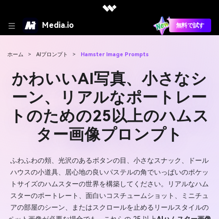
Media.io
無料で試す
ホーム
>
AIプロンプト
>
Hamster Image Prompts
かわいいAI写真、小さなシ
ーン、リアルなポートレー
トのための25以上のハムス
ター画像プロンプト
ふわふわの頬、光沢のあるボタンの目、小さなスナック、ドール
ハウスの小道具、居心地の良いパステルの角でいっぱいのポケッ
トサイズのハムスターの世界を構築してください。リアルなハム
スターのポートレート、面白いコスチュームショット、ミニチュ
アの部屋のシーン、またはスクロールを止めるリールスタイルの