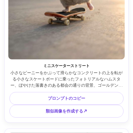
ミニスケーターストリート
小さなビーニーをかぶって滑らかなコンクリートの上を転が
る小さなスケートボードに乗ったフォトリアルなハムスタ
ー、ぼやけた落書きのある都会の通りの背景、ゴールデンア
ワーのサイドライト、ダイナミックモーションフリーズ、
Canon R5 35mm f/1.8で撮影、ローアングル、鮮明な被写
プロンプトのコピー
体、エネルギッシュな雰囲気、超リアルな毛皮と足のディテ
ール --ar 4:5
類似画像を作成する↗