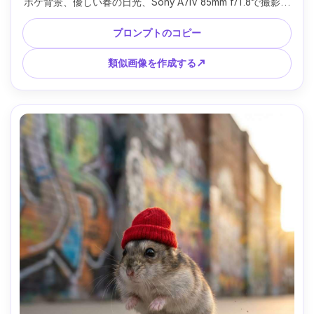
ボケ背景、優しい春の日光、Sony A7IV 85mm f/1.8で撮影、
クローズフレーミング、夢のようなパステルグレーディン
グ、細部まで細かい毛皮とヒゲ、甘い穏やかなムード --ar 
プロンプトのコピー
4:5
類似画像を作成する↗