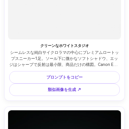
クリーンなホワイトスタジオ
シームレスな純白サイクロラマの中心にプレミアムロートッ
プスニーカー1足。ソール下に微かなソフトシャドウ、エッ
ジはシャープで反射は最小限、商品だけの構図。Canon EOS 
R5＋85mmレンズ・f/8・バランスのとれたスタジオストロ
ボ、忠実な色、フォトリアルなEC商品写真、超高解像度 --ar 
プロンプトをコピー
4:5
類似画像を生成 ↗