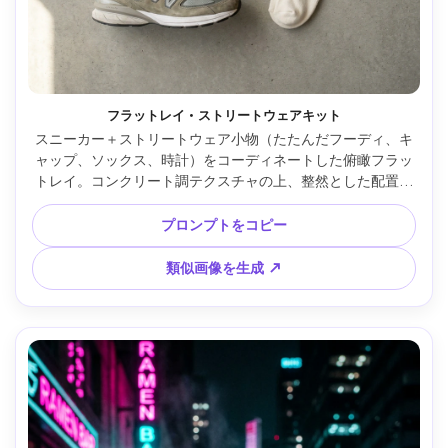
フラットレイ・ストリートウェアキット
スニーカー＋ストリートウェア小物（たたんだフーディ、キ
ャップ、ソックス、時計）をコーディネートした俯瞰フラッ
トレイ。コンクリート調テクスチャの上、整然とした配置と
シンメトリー、ソフトな窓光、Sony A7IV＋35mm・f/4・モ
ダンな無彩色トーン --ar 4:5
プロンプトをコピー
類似画像を生成 ↗