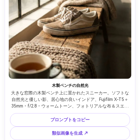
木製ベンチの自然光
大きな窓際の木製ベンチ上に置かれたスニーカー。ソフトな
自然光と優しい影、居心地の良いインドア、Fujifilm X-T5＋
35mm・f/2.8・ウォームトーン、フォトリアルな布＆スエー
ドテクスチャ、クリーン背景ボケ --ar 4:5
プロンプトをコピー
類似画像を生成 ↗