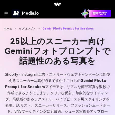
Media.io
無料で試す
ホーム
>
AIプロンプト
>
Gemini Photo Prompt for Sneakers
25以上のスニーカー向け
Geminiフォトプロンプトで
話題性のある写真を
Shopify・Instagram広告・ストリートウェアキャンペーンに即使
えるスニーカー写真が必要ですか？これらの
Gemini Photo
Prompt for Sneakers
アイデアは、リアルな商品写真を数秒で
作成できるようにします。クリアな反射、印象的なライティン
グ、高級感のあるテクスチャ、ハイプビースト風スタイリングを
表現。ECリスト、スニーカーリリース、ファッションムードボー
ド、SNSマーケティングにも最適。シューズ写真をアップロー