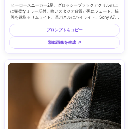
ヒーロースニーカー2足、グロッシーブラックアクリルの上
に完璧なミラー反射。暗いスタジオ背景が黒にフェード。輪
郭を縁取るリムライト、革パネルにハイライト、Sony A7R 
IV＋50mm・f/5.6・コントロールされたストリップボックス
ライティング、エディトリアル商品写真、フォトリアルなテ
プロンプトをコピー
クスチャ＆ステッチディテール --ar 4:5
類似画像を生成 ↗