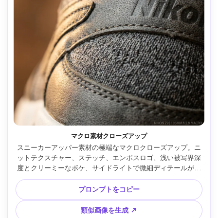
マクロ素材クローズアップ
スニーカーアッパー素材の極端なマクロクローズアップ。ニ
ットテクスチャー、ステッチ、エンボスロゴ、浅い被写界深
度とクリーミーなボケ、サイドライトで微細ディテールが見
える。Nikon Z9＋105mmマクロ・f/2.8、超リアルな繊維・
毛穴、高解像度 プレミアム商品写真 --ar 4:5
プロンプトをコピー
類似画像を生成 ↗