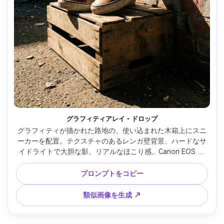
グラフィティアレイ・ドロップ
グラフィティが描かれた路地の、使い込まれた木箱上にスニ
ーカーを配置。テクスチャのあるレンガ壁背景、ハードなサ
イドライトで大胆な影、リアルなほこり感。Canon EOS R6
＋35mm・f/2.8・ドキュメンタリー的商品シーン、超リアル
なディテール --ar 4:5
プロンプトをコピー
類似画像を生成 ↗