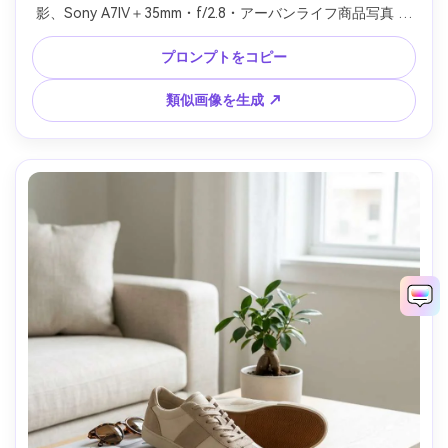
影、Sony A7IV＋35mm・f/2.8・アーバンライフ商品写真 --
ar 4:5
プロンプトをコピー
類似画像を生成 ↗