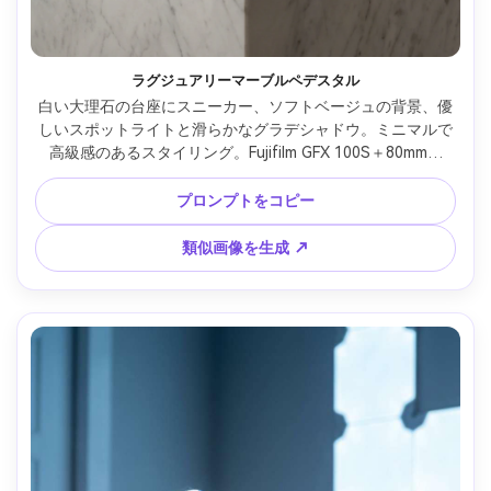
ラグジュアリーマーブルペデスタル
白い大理石の台座にスニーカー、ソフトベージュの背景、優
しいスポットライトと滑らかなグラデシャドウ。ミニマルで
高級感のあるスタイリング。Fujifilm GFX 100S＋80mm・
f/8・フォトリアルなレザーグレイン＆エッジ、ブランドキャ
ンペーン風 --ar 4:5
プロンプトをコピー
類似画像を生成 ↗