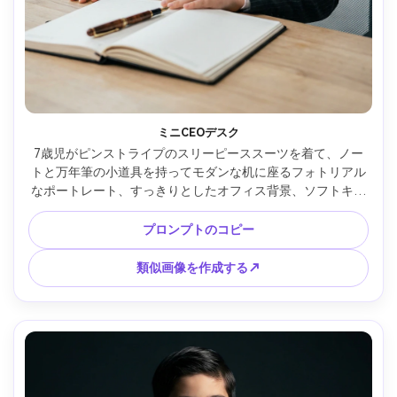
ミニCEOデスク
7歳児がピンストライプのスリーピーススーツを着て、ノー
トと万年筆の小道具を持ってモダンな机に座るフォトリアル
なポートレート、すっきりとしたオフィス背景、ソフトキー
ライト、Nikon Z8で撮影、50mm f/1.8、ミディアムフレー
ム、自信がありながらもフレンドリーな表情、シャープなス
プロンプトのコピー
ーツライン、リアルな質感、モダンな編集雰囲気 --ar 4:5
類似画像を作成する↗