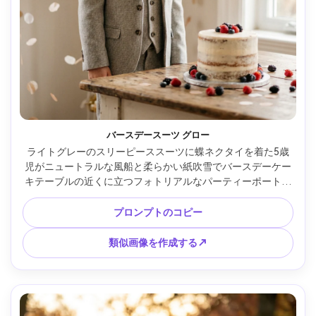
バースデースーツ グロー
ライトグレーのスリーピーススーツに蝶ネクタイを着た5歳
児がニュートラルな風船と柔らかい紙吹雪でバースデーケー
キテーブルの近くに立つフォトリアルなパーティーポートレ
ート、暖かい室内照明、Nikon Z6 IIで撮影、85mm f/1.8、ハ
ーフボディフレーミング、クリーミーなボケ、喜びの表情、
プロンプトのコピー
リアルな肌質感、ハイエンドなイベント撮影スタイル --ar 
4:5
類似画像を作成する↗