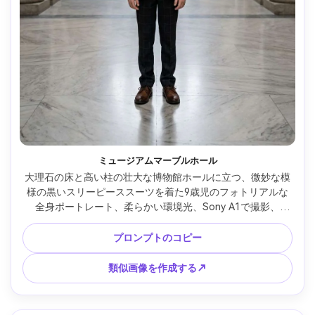
ミュージアムマーブルホール
大理石の床と高い柱の壮大な博物館ホールに立つ、微妙な模
様の黒いスリーピーススーツを着た9歳児のフォトリアルな
全身ポートレート、柔らかい環境光、Sony A1で撮影、
35mm f/2、対称的な構図、エレガントな静かな雰囲気、リア
ルな生地と反射、編集建築背景 --ar 4:5
プロンプトのコピー
類似画像を作成する↗