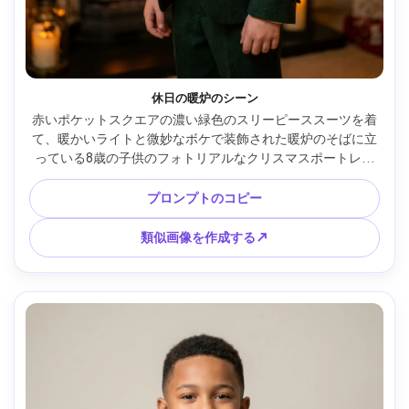
休日の暖炉のシーン
赤いポケットスクエアの濃い緑色のスリーピーススーツを着
て、暖かいライトと微妙なボケで装飾された暖炉のそばに立
っている8歳の子供のフォトリアルなクリスマスポートレー
ト、居心地の良い室内タングステン照明、Canon EOS R6で
撮影、50mm f/1.4、中額縁、陽気な表情、リアルな生地のデ
プロンプトのコピー
ィテール、お祝いの家族写真スタイル --ar 4:5
類似画像を作成する↗