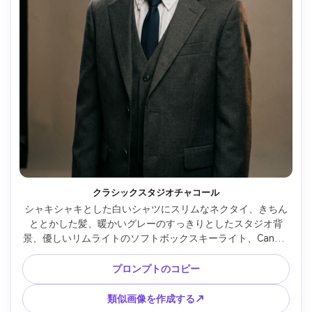
クラシックスタジオチャコール
シャキシャキとした白いシャツにスリムなネクタイ、きちん
ととかした髪、暖かいグレーのすっきりとしたスタジオ背
景、優しいリムライトのソフトボックスキーライト、Canon 
EOS R5で撮影、85mm f/1.4、ハーフボディフレーミング、
被写界深度が浅く、自然な肌の質感、編集キッズフォーマル
プロンプトのコピー
ポートレート、シャープな焦点、微妙なフィルムカラーグレ
ーディング --ar 4:5
類似画像を作成する↗