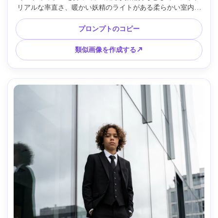
リアルな率直さ、暖かい妖精のライトがある柔らかい室内セ
レモニー背景、群衆の中で優しいモーションブラー、Nikon 
Z8で撮影、135mm f/2.8で70-200mm、アイレベル、自然な
プロンプトのコピー
表情、リアルな肌とスーツの生地、エレガントな結婚式の写
真撮影ルック --ar 4:5
類似画像を作成する↗