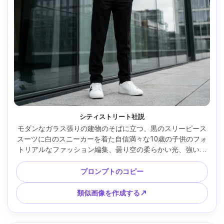
シティストリート社説
モダンなガラス張りの建物のそばに立つ、黒のスリーピース
スーツに白のスニーカーを着た自信満々な10歳の子供のフォ
トリアルなファッション編集、曇り空の柔らかい光、強いラ
インと反射、Fujifilm GFX 100Sで撮影、63mm f/2.8、全身フ
レーム、鮮明なコントラスト、雑誌風のキッズメンズウェ
プロンプトのコピー
ア、リアルな質感と自然な影 --ar 4:5
類似画像を作成する↗