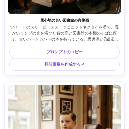
居心地の良い図書館の肖像画
ツイードのスリーピーススーツにニットネクタイを着て、暖
かいランプの光を浴びた背の高い図書館の本棚のそばに座
り、古いハードカバーの本を持っている、思慮深い7歳児の
フォトリアルなポートレート、Canon EOS R6で撮影、35mm 
f/1.8、中ショット、映画のような居心地の良い雰囲気、柔ら
プロンプトのコピー
かい木目、リアルな肌の毛穴と生地の織り、古典的な学術的
な雰囲気 --ar 4:5
類似画像を作成する↗