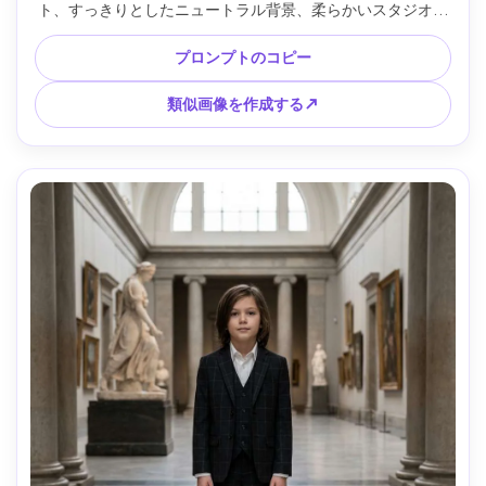
ト、すっきりとしたニュートラル背景、柔らかいスタジオ照
明、Nikon Z7 IIで撮影、85mm f/1.8、ハーフボディフレー
ム、自信に満ちた笑顔、シャープな焦点、リアルな肌とスー
プロンプトのコピー
ツの質感、時代を超越した学校の節目ルック --ar 4:5
類似画像を作成する↗