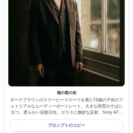
雨の窓の光
ダークブラウンのスリーピーススーツを着た10歳の子供のフ
ォトリアルなムーディーポートレート、大きな雨窓のそばに
立つ、柔らかい拡散日光、ガラスに微妙な反射、Sony A7IV
で撮影、85mm f/1.4、クローズアップからミディアムクロッ
プ、落ち着いた表情、リアルな肌のハイライト、映画のよう
プロンプトのコピー
なカラーグレーディング、編集ムード --ar 4:5