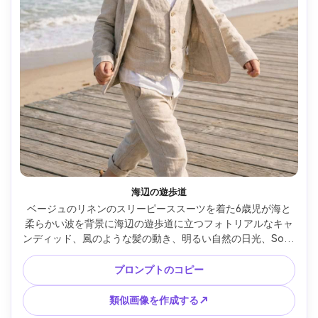
海辺の遊歩道
ベージュのリネンのスリーピーススーツを着た6歳児が海と
柔らかい波を背景に海辺の遊歩道に立つフォトリアルなキャ
ンディッド、風のような髪の動き、明るい自然の日光、Sony 
A7C IIで撮影、35mm f/2、全身フレーム、風通しの良い海岸
色グレード、リアルなリネンの質感、楽しい夏の雰囲気 --ar 
プロンプトのコピー
4:5
類似画像を作成する↗