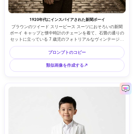
1920年代にインスパイアされた新聞ボーイ
ブラウンのツイード スリーピース スーツにおそろいの新聞
ボーイ キャップと懐中時計のチェーンを着て、石畳の通りの
セットに立っている 7 歳児のフォトリアルなヴィンテージ風
のポートレート、温かみのあるセピア トーンのグレーディン
グ、Canon EOS R5 で撮影、50mm f/1.8、中額縁、柔らかい
プロンプトのコピー
ヘイズ、リアルなテクスチャ、古典的なノスタルジックな雰
囲気、柔らかい映画のような照明 --ar 4:5
類似画像を作成する↗