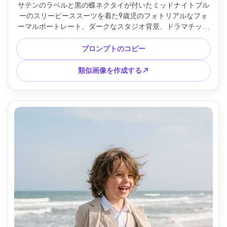
サテンのラペルと黒の蝶ネクタイが付いたミッドナイトブル
ーのスリーピーススーツを着た9歳児のフォトリアルなフォ
ーマルポートレート、ダークなスタジオ背景、ドラマチック
なレンブラント照明、Canon EOS R3で撮影、85mm f/1.2、
ハーフボディフレーミング、生地に鮮明なハイライト、エレ
プロンプトのコピー
ガントなガラムード、自然な肌の質感、ハイエンドなポート
レート写真 --ar 4:5
類似画像を作成する↗