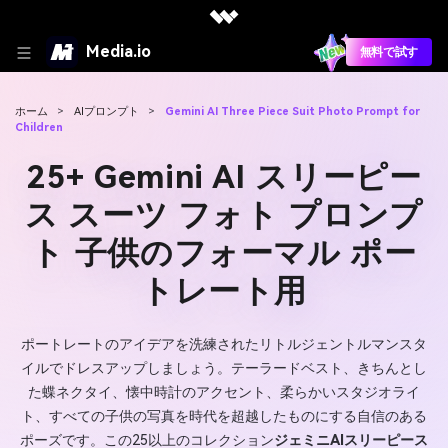
Media.io
無料で試す
ホーム
>
AIプロンプト
>
Gemini AI Three Piece Suit Photo Prompt for
Children
25+ Gemini AI スリーピー
ス スーツ フォト プロンプ
ト 子供のフォーマル ポー
トレート用
ポートレートのアイデアを洗練されたリトルジェントルマンスタ
イルでドレスアップしましょう。テーラードベスト、きちんとし
た蝶ネクタイ、懐中時計のアクセント、柔らかいスタジオライ
ト、すべての子供の写真を時代を超越したものにする自信のある
ポーズです。この25以上のコレクション
ジェミニAIスリーピース