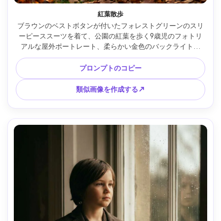
紅葉散歩
ブラウンのベストボタンが付いたフォレストグリーンのスリ
ーピーススーツを着て、公園の紅葉を歩く9歳児のフォトリ
アルな屋外ポートレート、柔らかい金色のバックライト、
Canon EOS R5で撮影、70mm f/2、全身フレーム、暖かい映
画的なトーン、自然な率直な笑顔、細部の生地と葉の質感、
プロンプトのコピー
浅い被写界深度 --ar 4:5
類似画像を作成する↗