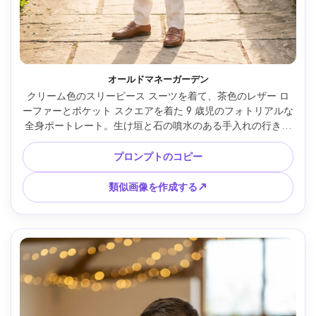
オールドマネーガーデン
クリーム色のスリーピース スーツを着て、茶色のレザー ロ
ーファーとポケット スクエアを着た 9 歳児のフォトリアルな
全身ポートレート。生け垣と石の噴水のある手入れの行き届
いたエステート ガーデンに立っています。ゴールデン アワ
ーの日差し、風通しの良いパステル、Sony A7IV で撮影、
プロンプトのコピー
50mm f/1.8、ルール オブ サーズ 構図、柔らかいボケ、洗練
された昔ながらの美学、リアルな生地の質感とステッチ --ar 
類似画像を作成する↗
4:5