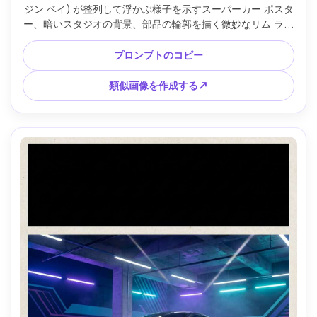
ジン ベイ) が整列して浮かぶ様子を示すスーパーカー ポスタ
ー、暗いスタジオの背景、部品の輪郭を描く微妙なリム ライ
ト、すっきりとしたインフォグラフィック スタイルのラベ
ル、プレミアム テクノロジーの美学、非常に詳細な 3D レン
プロンプトのコピー
ダリングのリアリズム、印刷可能な垂直構成、85mm レン
ズ、浅い被写界深度 --ar 4:5
類似画像を作成する↗