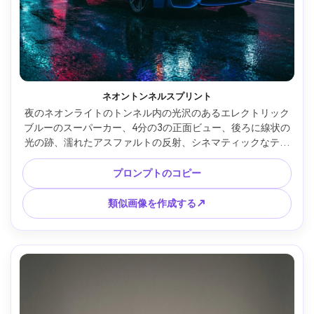
ネオントンネルスプリント
夜のネオンライトのトンネル内の光沢のあるエレクトリック
ブルーのスーパーカー、4分の3の正面ビュー、後ろに線状の
光の跡、濡れたアスファルトの反射、シネマティックなティ
ールとマゼンタのカラーグレード、大胆なミニマリストのポ
スターレイアウト、見出しテキストのための上部に大きなネ
プロンプトのコピー
ガスペース、微妙なフィルムグレイン、超詳細なフォトリア
ルな車の表面、シャープなハイライト、Sony A7R IVで撮
類似画像を作成する↗
影、35mm レンズ、f/2.0、高コントラスト、印刷可能な垂直
ポスターデザイン、300dpi ルック --ar 4:5