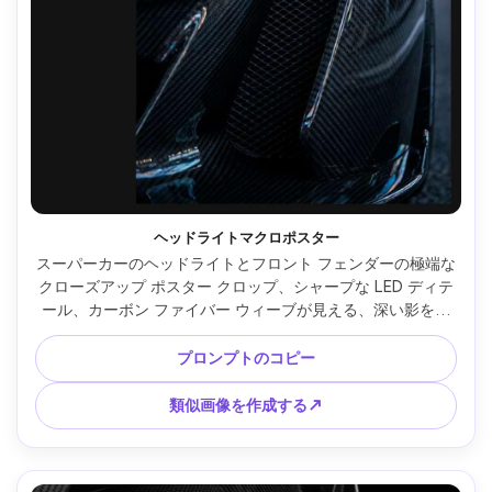
ヘッドライトマクロポスター
スーパーカーのヘッドライトとフロント フェンダーの極端な
クローズアップ ポスター クロップ、シャープな LED ディテ
ール、カーボン ファイバー ウィーブが見える、深い影を備
えたドラマチックなハード ライト、抽象的な反射、左側のモ
ダンな最小限のタイポグラフィ エリア、マクロ レンズ ルッ
プロンプトのコピー
ク、高解像度、超リアルな質感、プレミアム製品ポスター ス
タイリング、鮮明なエッジ --ar 4:5
類似画像を作成する↗