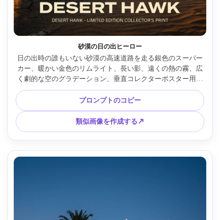
砂漠の日の出ヒーロー
日の出時の誰もいない砂漠の高速道路を走る銀色のスーパー
カー、暖かい金色のリムライト、長い影、遠くの熱の霧、広
く劇的な空のグラデーション、垂直コレクターポスター用の
中央のヒーローフレーミング、フォトリアルな反射、光を捉
えるほこりの粒子、24mmで撮影、f/5.6、鮮明なディテー
プロンプトのコピー
ル、映画のようなカラーグレーディング、微妙なポスターグ
レイン --ar 4:5
類似画像を作成する↗