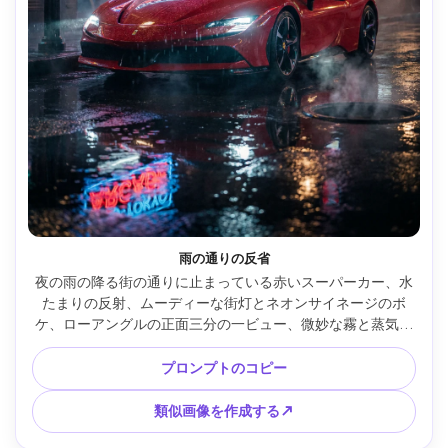
雨の通りの反省
夜の雨の降る街の通りに止まっている赤いスーパーカー、水
たまりの反射、ムーディーな街灯とネオンサイネージのボ
ケ、ローアングルの正面三分の一ビュー、微妙な霧と蒸気、
映画のようなコントラスト、タイトルとスペックの余地があ
るポスター構図、ボディに超リアルな水滴、50mm f/1.8で撮
プロンプトのコピー
影、シャープなエンブレムとヘッドライト、豊かなカラーグ
レード --ar 4:5
類似画像を作成する↗