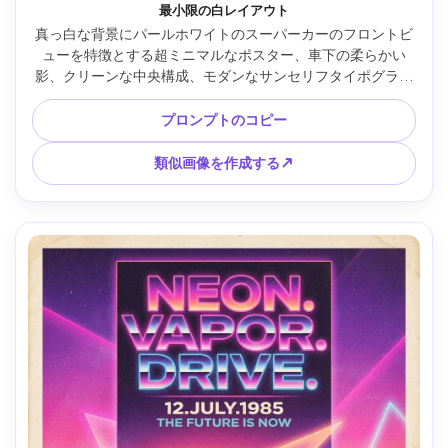
最小限の白レイアウト
真っ白な背景にパールホワイトのスーパーカーのフロントビ
ューを特徴とする超ミニマルなポスター、車下の柔らかい
影、クリーンな中央構成、モダンなサンセリフタイポグラフ
ィプレースホルダー、ハイキーなスタジオ照明、鮮明なエッ
ジ、フォトリアルなディテール、プレミアムプリントの美
プロンプトのコピー
学、微妙な紙の質感、垂直ポスター、85mm レンズ、浅い被
写界深度 --ar 4:5
類似画像を作成する↗