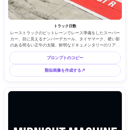
トラック日数
レーストラックのピットレーンでレース準備をしたスーパー
カー、目に見えるナンバーデカール、タイヤマーク、硬い影
のある明るい正午の太陽、鮮明なドキュメンタリーのリアリ
ズム、モデル名とラップタイムを示す大胆なタイポグラフィ
ックストリップが付いた垂直ポスター、35mm、f/5.6で撮
プロンプトのコピー
影、超シャープ、高解像度 --ar 4:5
類似画像を作成する↗