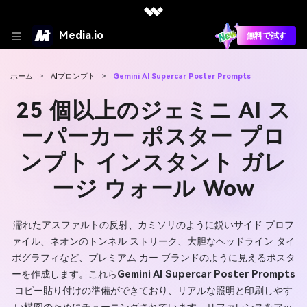
Media.io
無料で試す
ホーム
>
AIプロンプト
>
Gemini AI Supercar Poster Prompts
25 個以上のジェミニ AI ス
ーパーカー ポスター プロ
ンプト インスタント ガレ
ージ ウォール Wow
濡れたアスファルトの反射、カミソリのように鋭いサイド プロフ
ァイル、ネオンのトンネル ストリーク、大胆なヘッドライン タイ
ポグラフィなど、プレミアム カー ブランドのように見えるポスタ
ーを作成します。これら
Gemini AI Supercar Poster Prompts
コピー貼り付けの準備ができており、リアルな照明と印刷しやす