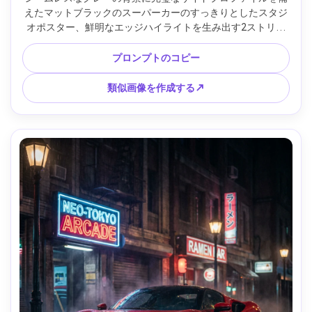
えたマットブラックのスーパーカーのすっきりとしたスタジ
オポスター、鮮明なエッジハイライトを生み出す2ストリッ
プのソフトボックス照明、豪華な編集外観、タイポグラフィ
のための寛大なマージンを備えた中央構成、シャープなフォ
プロンプトのコピー
ーカス、フォトリアルなペイントテクスチャ、最小限の影、
プレミアム製品写真スタイル、85mm f/4で撮影、ニュートラ
類似画像を作成する↗
ルカラーグレーディング、印刷可能な垂直ポスターデザイン 
--ar 4:5