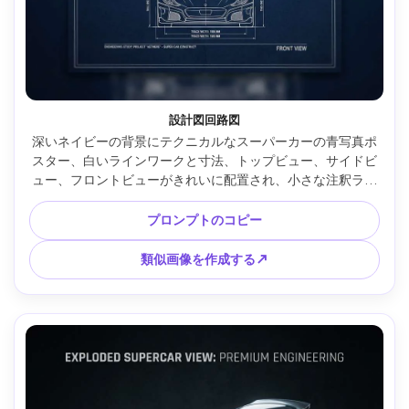
設計図回路図
深いネイビーの背景にテクニカルなスーパーカーの青写真ポ
スター、白いラインワークと寸法、トップビュー、サイドビ
ュー、フロントビューがきれいに配置され、小さな注釈ラベ
ル、微妙な紙目、正確なエンジニアリング美学、高い読みや
すさ、コレクタープリントのような中央の垂直レイアウト、
プロンプトのコピー
超詳細なデザイン、85mmレンズ、浅い被写界深度、柔らか
いシネマティック照明 --ar 4:5
類似画像を作成する↗