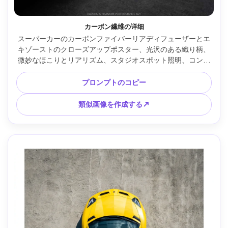
カーボン繊维の详细
スーパーカーのカーボンファイバーリアディフューザーとエ
キゾーストのクローズアップポスター、光沢のある織り柄、
微妙なほこりとリアリズム、スタジオスポット照明、コント
ロールされたハイライト付きのダーク背景、キャプションス
ペースが小さい垂直印刷用に設計された構図、超詳細なフォ
プロンプトのコピー
トリアルなレンダリング、シャープな焦点、高級感のあるカ
タログフィール、85mmレンズ、浅い被写界深度 --ar 4:5
類似画像を作成する↗