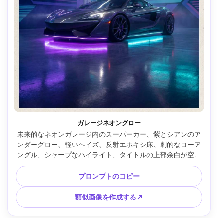
ガレージネオングロー
未来的なネオンガレージ内のスーパーカー、紫とシアンのア
ンダーグロー、軽いヘイズ、反射エポキシ床、劇的なローア
ングル、シャープなハイライト、タイトルの上部余白が空の
映画のようなポスターフレーミング、フォトリアルなテクス
チャ、28mmで撮影、f/2.2、高ディテール、ムーディーグレ
プロンプトのコピー
ード --ar 4:5
類似画像を作成する↗