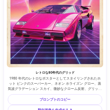
レトロな80年代のグリッド
1980 年代のレトロなポスターとしてスタイリングされたホ
ット ピンクのスーパーカー、ネオン ホライズン グロー、蒸
気波グラデーション スカイ、微妙なクローム反射、グリッド 
フロア パースペクティブ、大胆な幾何学的形状、ハイ コン
トラスト、フィルム グレインとハーフトーン テクスチャ、
プロンプトのコピー
スチル フォトリアルな車のディテール、大きなヘッドライン 
ブロックを備えた垂直ポスター レイアウト、85mm レンズ、
類似画像を作成する↗