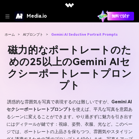
Media.io
無料で試す
ホーム
>
AIプロンプト
>
Gemini AI Seductive Portrait Prompts
磁力的なポートレートのた
めの25以上のGemini AIセ
クシーポートレートプロン
プト
誘惑的な雰囲気を写真で表現するのは難しいですが、
Gemini AI
セクシーポートレートプロンプト
を使えば、平凡な写真を意図あ
るシーンに変えることができます。やり過ぎずに魅力を引き出す
にはディテールが鍵です：視線、姿勢、衣服、光など。このペー
ジでは、ポートレートの上品さを保ちつつ、雰囲気やスタイリン