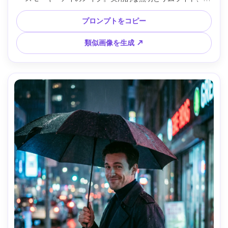
50mm f/1.2、フル～ハーフボディの縦構図、映画的なサスペ
ンスムード、写真のような肌感、自然な影、フィルム調コン
プロンプトをコピー
トラスト、ハイレゾ --ar 4:5
類似画像を生成 ↗