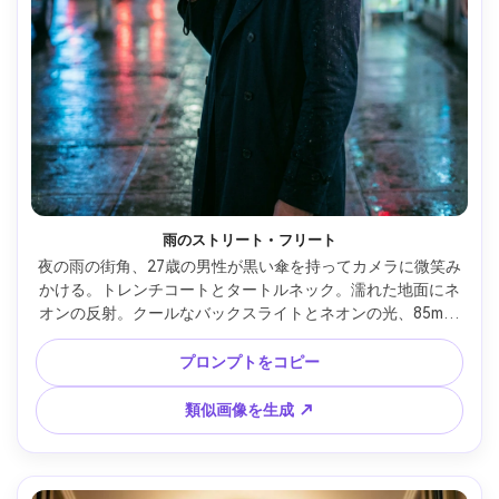
雨のストリート・フリート
夜の雨の街角、27歳の男性が黒い傘を持ってカメラに微笑み
かける。トレンチコートとタートルネック。濡れた地面にネ
オンの反射。クールなバックスライトとネオンの光、85mm 
f/1.8ボケ、ハーフボディ構図、戯れの恋愛感、リアルな水滴
と生地感、シャープな焦点、映画的カラー補正 --ar 4:5
プロンプトをコピー
類似画像を生成 ↗