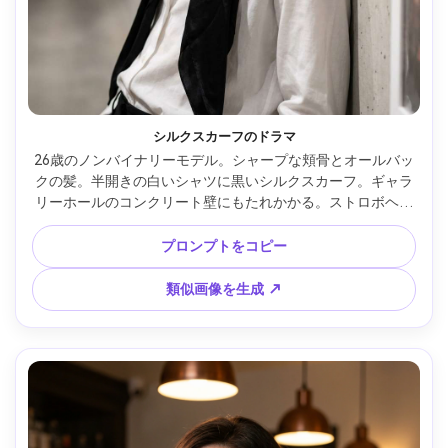
シルクスカーフのドラマ
26歳のノンバイナリーモデル。シャープな頬骨とオールバッ
クの髪。半開きの白いシャツに黒いシルクスカーフ。ギャラ
リーホールのコンクリート壁にもたれかかる。ストロボヘッ
ドショット風のキーライトと柔らかな影、Canon R5 85mm 
f/1.8、バストアップ構図、堂々とした魅力的な雰囲気、写真
プロンプトをコピー
のようなディテール、クリーンな色補正、ハイレゾ --ar 4:5
類似画像を生成 ↗