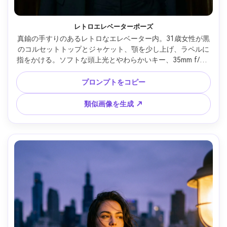
レトロエレベーターポーズ
真鍮の手すりのあるレトロなエレベーター内。31歳女性が黒
のコルセットトップとジャケット、顎を少し上げ、ラペルに
指をかける。ソフトな頭上光とやわらかいキー、35mm f/2、
エディトリアルなハーフボディ構図、大胆で魅力的なムー
ド、写真のようなディテール、ナチュラルな肌感、クリアな
プロンプトをコピー
ハイライト、ハイレゾ --ar 4:5
類似画像を生成 ↗