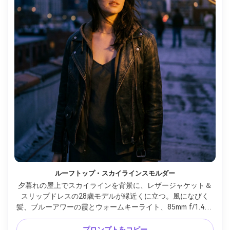
ルーフトップ・スカイラインスモルダー
夕暮れの屋上でスカイラインを背景に、レザージャケット＆
スリップドレスの28歳モデルが縁近くに立つ。風になびく
髪、ブルーアワーの霞とウォームキーライト、85mm f/1.4 浅
い被写界深度、3/4ポートレート、映画的な自信ムード、リ
アルな肌と髪のディテール、フィルムグレインの微妙な質
プロンプトをコピー