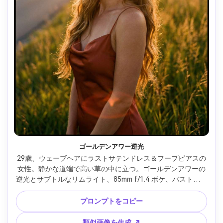
ゴールデンアワー逆光
29歳、ウェーブヘアにラストサテンドレス＆フープピアスの
女性。静かな道端で高い草の中に立つ。ゴールデンアワーの
逆光とサブトルなリムライト、85mm f/1.4 ボケ、バストアッ
プ構図、輝く戯れムード、写真のような肌感、自然な影、映
画調カラー、ハイレゾ --ar 4:5
プロンプトをコピー
類似画像を生成 ↗