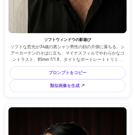
ソフトウィンドウの影遊び
ソフトな窓光が34歳の黒シャツ男性の顔の片側に落ちる。シ
アーカーテンのそばに立ち、マイナスフィルでやわらかなコ
ントラスト、85mm f/1.8、タイトなポートレートトリミン
グ。抑制された色気、リアルな毛穴＆無精ひげ、ムーディな
色調、シャープな焦点 --ar 4:5
プロンプトをコピー
類似画像を生成 ↗