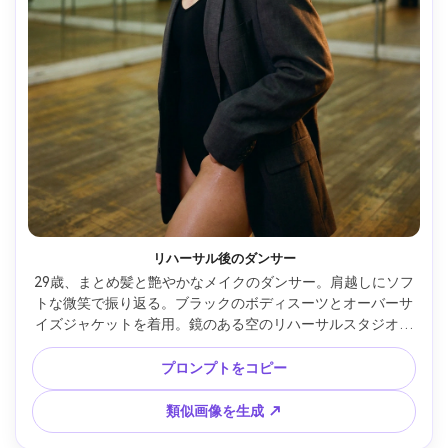
リハーサル後のダンサー
29歳、まとめ髪と艶やかなメイクのダンサー。肩越しにソフ
トな微笑で振り返る。ブラックのボディスーツとオーバーサ
イズジャケットを着用。鏡のある空のリハーサルスタジオ、
蛍光灯＋温かいリムライト、35mm f/1.8、ハーフボディ構
図、汗をかいたセクシームード、リアルな肌と生地感、シャ
プロンプトをコピー
ープなディテール、ハイレゾ --ar 4:5
類似画像を生成 ↗