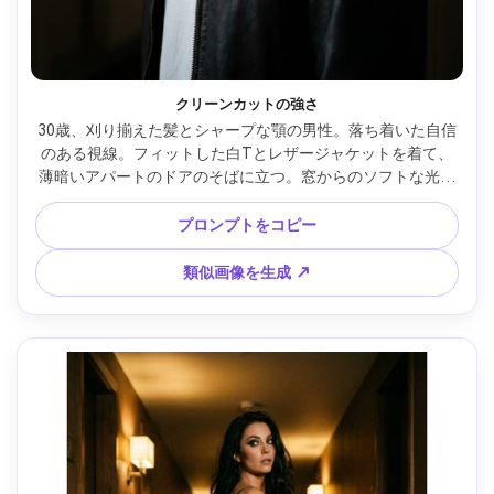
クリーンカットの強さ
30歳、刈り揃えた髪とシャープな顎の男性。落ち着いた自信
のある視線。フィットした白Tとレザージャケットを着て、
薄暗いアパートのドアのそばに立つ。窓からのソフトな光と
ネガティブフィル、85mm f/1.4、タイトな肩上構図。静かな
色気、リアルな毛穴、自然な影、エディトリアルなカラー処
プロンプトをコピー
理、シャープな焦点 --ar 4:5
類似画像を生成 ↗