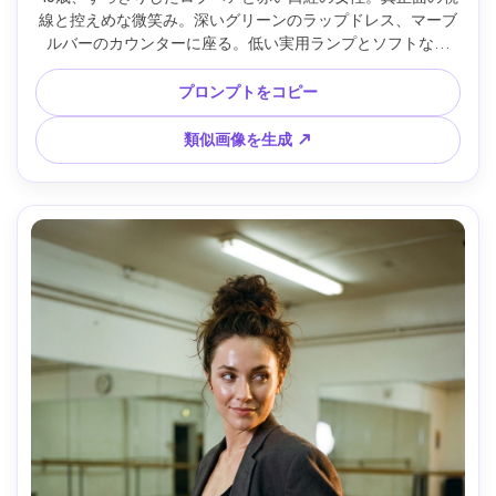
線と控えめな微笑み。深いグリーンのラップドレス、マーブ
ルバーのカウンターに座る。低い実用ランプとソフトなキ
ー、50mm f/1.4、3/4ポートレート、自信に満ちた誘惑的な
雰囲気、リアルな肌質と繊細なシワ、自然な影、シネマ仕上
プロンプトをコピー
げ、シャープな焦点 --ar 4:5
類似画像を生成 ↗