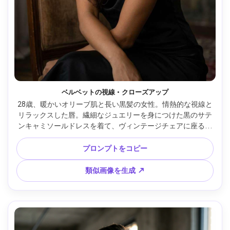
ベルベットの視線・クローズアップ
28歳、暖かいオリーブ肌と長い黒髪の女性。情熱的な視線と
リラックスした唇。繊細なジュエリーを身につけた黒のサテ
ンキャミソールドレスを着て、ヴィンテージチェアに座る。
ムーディーなスタジオセット、窓からのソフト光とほんのり
としたフィル、85mm f/1.4 浅い被写界深度、タイトなクロー
プロンプトをコピー
ズアップ、親密かつ自信ある雰囲気、フォトリアルな肌質、
自然な影、エディトリアルな色調補正、超高精細、ハイレゾ 
類似画像を生成 ↗
--ar 4:5