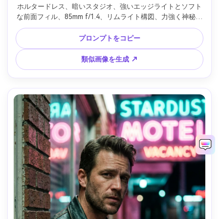
ホルタードレス、暗いスタジオ、強いエッジライトとソフト
な前面フィル、85mm f/1.4、リムライト構図、力強く神秘的
なムード、写真のような質感、クリアなハイライト、自然な
影、ハイレゾ --ar 4:5
プロンプトをコピー
類似画像を生成 ↗