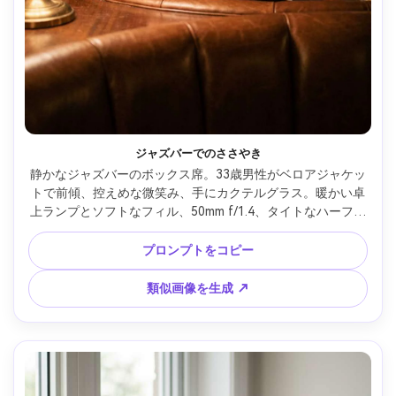
ジャズバーでのささやき
静かなジャズバーのボックス席。33歳男性がベロアジャケッ
トで前傾、控えめな微笑み、手にカクテルグラス。暖かい卓
上ランプとソフトなフィル、50mm f/1.4、タイトなハーフボ
ディ構図、親密な会話ムード、写真のような肌感、自然な
影、リッチな色調補正、ハイレゾ、ソフトな映画的ライティ
プロンプトをコピー
ング --ar 4:5
類似画像を生成 ↗