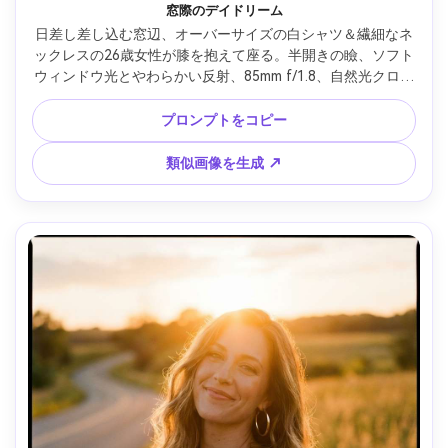
窓際のデイドリーム
日差し差し込む窓辺、オーバーサイズの白シャツ＆繊細なネ
ックレスの26歳女性が膝を抱えて座る。半開きの瞼、ソフト
ウィンドウ光とやわらかい反射、85mm f/1.8、自然光クロー
ズアップ、優しく誘惑的なムード、リアルな毛穴とソフトシ
ャドウ、編集仕上げ、シャープな焦点、ハイレゾ --ar 4:5
プロンプトをコピー
類似画像を生成 ↗