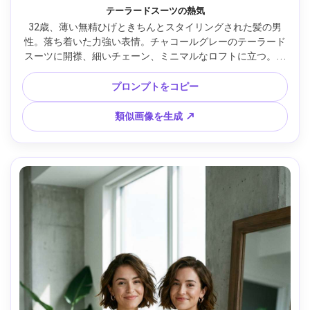
テーラードスーツの熱気
32歳、薄い無精ひげときちんとスタイリングされた髪の男
性。落ち着いた力強い表情。チャコールグレーのテーラード
スーツに開襟、細いチェーン、ミニマルなロフトに立つ。リ
ムライトとソフトなキーライト、Sony A7IV 50mm f/1.8 ボ
ケ、ハーフボディポートレート、構成された色気、リアルな
プロンプトをコピー
毛穴と生地感、シネマティックなコントラスト、鮮明なディ
テール、ハイレゾ --ar 4:5
類似画像を生成 ↗