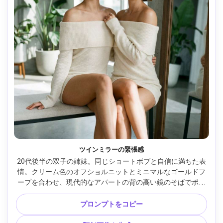
ツインミラーの緊張感
20代後半の双子の姉妹。同じショートボブと自信に満ちた表
情。クリーム色のオフショルニットとミニマルなゴールドフ
ープを合わせ、現代的なアパートの背の高い鏡のそばでポー
ズ。窓からのソフトな光と優しい反射、85mm f/2、左右対称
のハーフボディ構図、遊び心とライバル心、自然な肌テクス
プロンプトをコピー
チャと微細なフィルムグレイン仕上げ、シャープな仕上り --