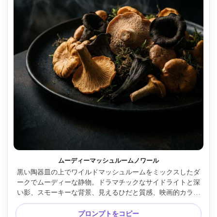
ムーディーマッシュルームノワール
黒い陶器皿の上でワイルドマッシュルームをミックスしたダ
ークでムーディーな静物。ドラマチックなサイドライトと深
い影、スモーキーな背景、見えるひだと質感、映画的カラー
グレーディング、Nikon Z7 II・105mm・f/2.5、超リアルで高
ディテール、ファインアートフードフォト --ar 4:5
プロンプトをコピー