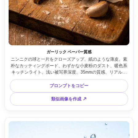
ガーリック ペーパー質感
ニンニクの球と一片をクローズアップ、紙のような薄皮、素
朴なカッティングボード、わずかな小麦粉のダスト、暖色系
キッチンライト、浅い被写界深度、35mmの質感、リアルな
ポアと繊維感、リッチなコントラストのフード写真 --ar 4:5
プロンプトをコピー
類似画像を作成 ↗