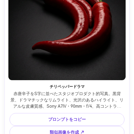
チリペッパードラマ
赤唐辛子をS字に並べたスタジオプロダクト的写真。黒背
景、ドラマチックなリムライト、光沢のあるハイライト、リ
アルな皮膚質感、Sony A7IV・90mm・f/4、高コントラス
ト、ハイクオリティ広告スタイル --ar 4:5
プロンプトをコピー
類似画像を作成 ↗