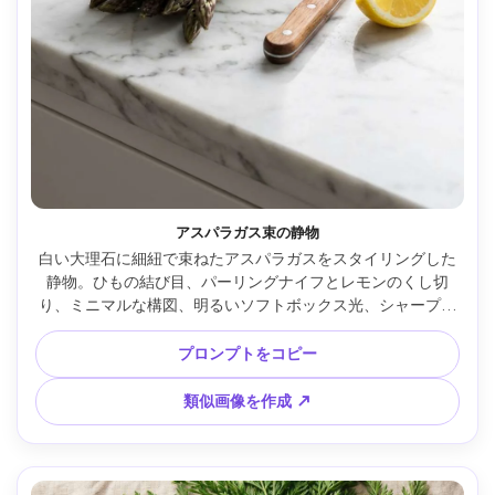
アスパラガス束の静物
白い大理石に細紐で束ねたアスパラガスをスタイリングした
静物。ひもの結び目、パーリングナイフとレモンのくし切
り、ミニマルな構図、明るいソフトボックス光、シャープな
ハイライト。Canon EOS R5、85mm・f/3.2、リアルで上質
なキッチン美 --ar 4:5
プロンプトをコピー
類似画像を作成 ↗