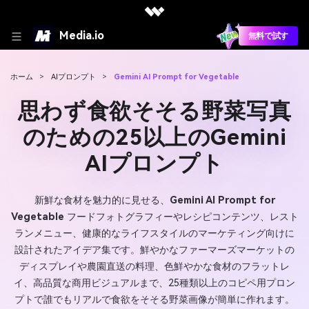
Media.io
無料で試す
ホーム
>
AIプロンプト
>
Gemini AI Prompt for Vegetable
思わず食欲そそる野菜写真
のための25以上のGemini
AIプロンプト
新鮮な食材を魅力的に見せる、
Gemini AI Prompt for
Vegetable
フードフォトグラフィーやレシピコンテンツ、レスト
ランメニュー、健康的なライフスタイルのマーケティング向けに
設計されたアイデア集です。鮮やかなファーマーズマーケットの
ディスプレイや農園直送の料理、色鮮やかな食材のフラットレ
イ、高品質な商用ビジュアルまで、25種類以上のコピペ用プロン
プトで誰でもリアルで食欲をそそる野菜画像が簡単に作れます。