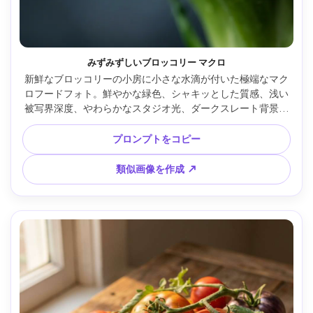
みずみずしいブロッコリー マクロ
新鮮なブロッコリーの小房に小さな水滴が付いた極端なマク
ロフードフォト。鮮やかな緑色、シャキッとした質感、浅い
被写界深度、やわらかなスタジオ光、ダークスレート背景と
繊細な粒状感。Sony A7R IV・100mmマクロレンズ・f/2.8、
超リアルで高コントラストな微細ディテール、エディトリア
プロンプトをコピー
ル風カラグレ --ar 4:5
類似画像を作成 ↗