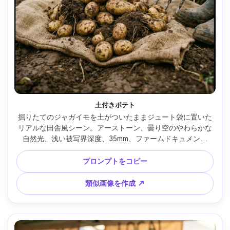
土付きポテト
掘りたてのジャガイモを土がついたままジュート袋に置いた
リアルな田舎風シーン。アーストーン、曇り空のやわらかな
自然光、浅い被写界深度、35mm、ファームドキュメント
風、質感も超リアル --ar 4:5
プロンプトをコピー
類似画像を作成 ↗