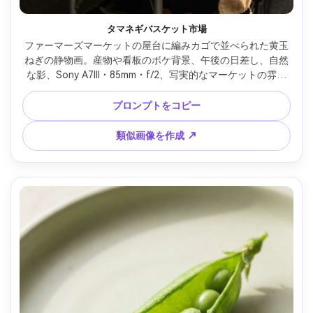
タマネギバスケット市場
ファーマーズマーケットの屋台に編みカゴで並べられた黄玉
ねぎの静物画。産物や看板のボケ背景、午後の日差し、自然
な影、Sony A7III・85mm・f/2、写実的なマーケットの雰囲
気 --ar 4:5
プロンプトをコピー
類似画像を作成 ↗