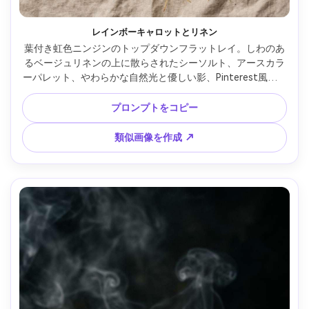
レインボーキャロットとリネン
葉付き虹色ニンジンのトップダウンフラットレイ。しわのあ
るベージュリネンの上に散らされたシーソルト、アースカラ
ーパレット、やわらかな自然光と優しい影、Pinterest風フー
ドスタイリング、ウルトラ高解像度で繊細なフィルム調色、
テキスト用余白、85mm、浅い被写界深度 --ar 4:5
プロンプトをコピー
類似画像を作成 ↗