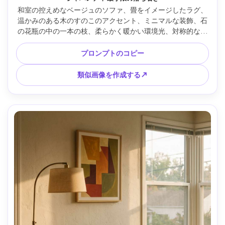
和室の控えめなベージュのソファ、畳をイメージしたラグ、
温かみのある木のすのこのアクセント、ミニマルな装飾、石
の花瓶の中の一本の枝、柔らかく暖かい環境光、対称的な構
図、35mmレンズでCanon EOS R6で撮影、f/5、超リアルな
室内写真、自然な影、静かな穏やかなムード --ar 4:5
プロンプトのコピー
類似画像を作成する↗