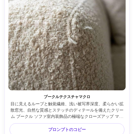
ブークルテクスチャマクロ
目に見えるループと触覚繊維、浅い被写界深度、柔らかい拡
散窓光、自然な質感とステッチのディテールを備えたクリー
ム ブークル ソファ室内装飾品の極端なクローズアップ マク
ロ、105mm マクロ レンズで Nikon Z8 で撮影、f/2.8、超リ
アル、高マイクロ コントラスト、すっきりとした最小限の背
プロンプトのコピー