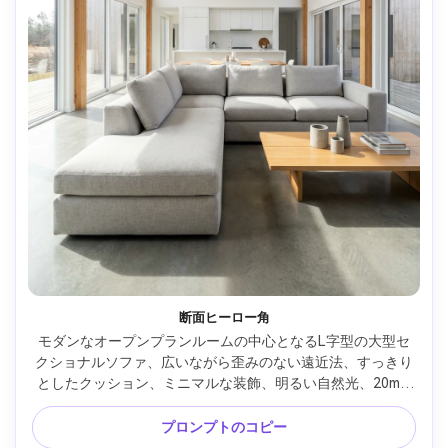
断面ヒーロー角
モダンなオープンプランルームの中心となるL字型の大型セ
クショナルソファ、広いながら歪みのない遠近法、すっきり
としたクッション、ミニマルな装飾、明るい自然光、20mm
レンズでSony A7R Vで撮影、f/7.1、超リアルな不動産スタ
イルのインテリア写真、フレーム全体のシャープな焦点 --ar 
プロンプトのコピー
4:5