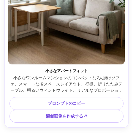
小さなアパートフィット
小さなワンルームマンションのコンパクトな2人掛けソフ
ァ、スマートな省スペースレイアウト、壁棚、折りたたみテ
ーブル、明るいウィンドウライト、リアルなプロポーション
とスケール、28mmレンズでSony A7R Vで撮影、f/5.6、フォ
トリアルなインテリア写真、すっきりとしたモダンなスタイ
プロンプトのコピー
リング、ナチュラルな散らかりのない外観 --ar 4:5
類似画像を作成する↗