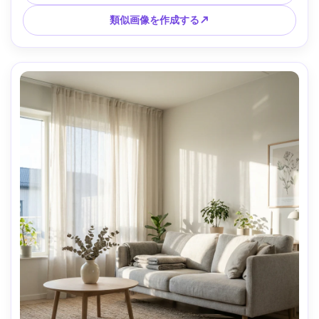
景ぼかし --ar 4:5
類似画像を作成する↗