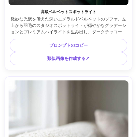
高級ベルベットスポットライト
微妙な光沢を備えた深いエメラルドベルベットのソファ、左
上から羽毛のスタジオスポットライトが穏やかなグラデーシ
ョンとプレミアムハイライトを生み出し、ダークチャコール
の背景、4分の3アングル、50mmレンズでSony A7IVで撮
影、f/5.6、超リアルな編集製品写真、洗練されたカラーグレ
プロンプトのコピー
ーディング、シャープな縫い目とパイピングのディテール --
ar 4:5
類似画像を作成する↗