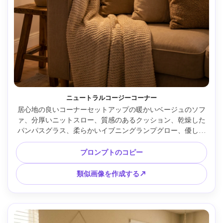
ニュートラルコージーコーナー
居心地の良いコーナーセットアップの暖かいベージュのソフ
ァ、分厚いニットスロー、質感のあるクッション、乾燥した
パンパスグラス、柔らかいイブニングランプグロー、優しい
ボケの背景、50mmレンズでSony A7IVで撮影、f/1.8、超リ
アルなライフスタイル写真、暖かいカラーグレーディング、
プロンプトのコピー
魅力的なヒュゲムード、柔らかい映画のような照明 --ar 4:5
類似画像を作成する↗