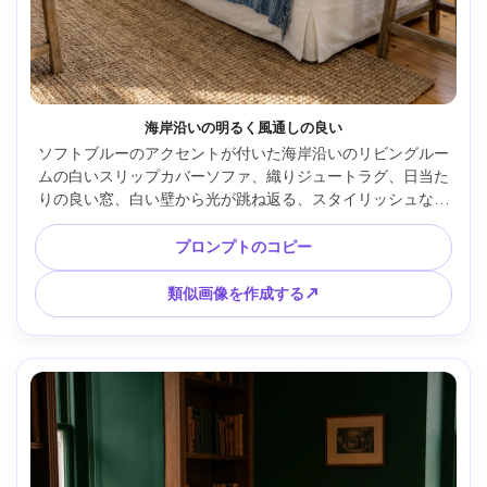
海岸沿いの明るく風通しの良い
ソフトブルーのアクセントが付いた海岸沿いのリビングルー
ムの白いスリップカバーソファ、織りジュートラグ、日当た
りの良い窓、白い壁から光が跳ね返る、スタイリッシュなス
ローブランケットとニュートラル枕、24mmレンズでSony 
A7IVで撮影、f/5.6、超リアルなライフスタイルインテリア写
プロンプトのコピー
真、明るく清潔なグレーディング --ar 4:5
類似画像を作成する↗