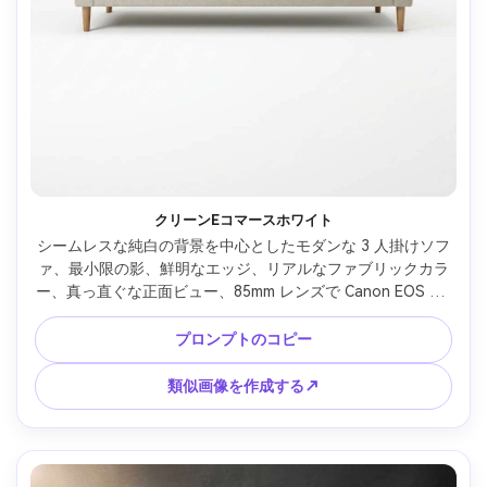
クリーンEコマースホワイト
シームレスな純白の背景を中心としたモダンな 3 人掛けソフ
ァ、最小限の影、鮮明なエッジ、リアルなファブリックカラ
ー、真っ直ぐな正面ビュー、85mm レンズで Canon EOS R5 
で撮影、f/8、超リアルな製品写真、高解像度、シャープな焦
点、小道具、テキストなし --ar 4:5
プロンプトのコピー
類似画像を作成する↗