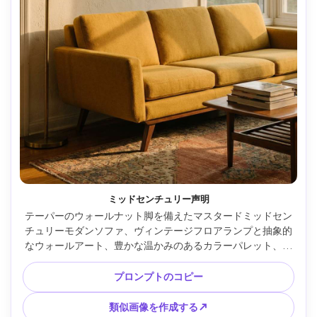
ミッドセンチュリー声明
テーパーのウォールナット脚を備えたマスタードミッドセン
チュリーモダンソファ、ヴィンテージフロアランプと抽象的
なウォールアート、豊かな温かみのあるカラーパレット、午
後遅くの黄金色の光、四分の三角、45mmレンズで富士フイ
ルムGFX 100Sで撮影、f/4、フォトリアリスティックな編集
プロンプトのコピー
インテリア写真、フィルムトーン --ar 4:5
類似画像を作成する↗