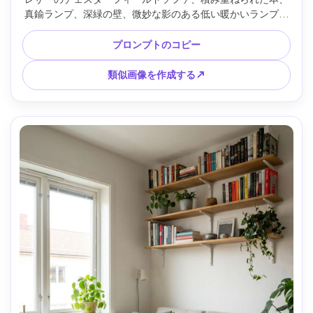
真鍮ランプ、深緑の壁、微妙な影のある低い暖かいランプの
光、50mm レンズを備えた Canon EOS R5 で撮影、f/1.8、超
リアルな映画のようなインテリア写真、豊かなコントラス
プロンプトのコピー
ト、詳細なレザーパティーナ --ar 4:5
類似画像を作成する↗