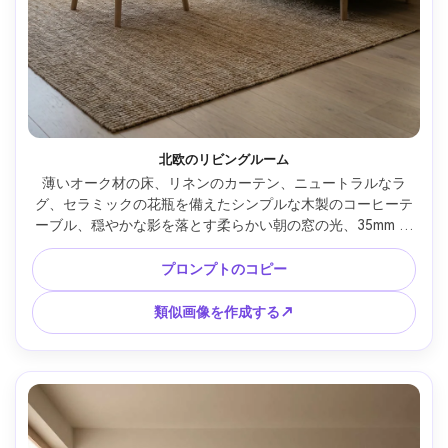
北欧のリビングルーム
薄いオーク材の床、リネンのカーテン、ニュートラルなラ
グ、セラミックの花瓶を備えたシンプルな木製のコーヒーテ
ーブル、穏やかな影を落とす柔らかい朝の窓の光、35mm レ
ンズで Sony A7R V で撮影、f/4、ライフスタイルインテリア
写真、フォトリアル、風通しの良いカラーグレーディング --
プロンプトのコピー
ar 4:5
類似画像を作成する↗