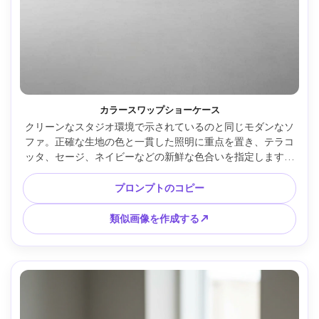
カラースワップショーケース
クリーンなスタジオ環境で示されているのと同じモダンなソ
ファ。正確な生地の色と一貫した照明に重点を置き、テラコ
ッタ、セージ、ネイビーなどの新鮮な色合いを指定します。
Canon EOS R6 で 85mm レンズで撮影、f/8、超リアルな製
品写真、ニュートラルグレーの背景、鮮明なエッジ --ar 4:5
プロンプトのコピー
類似画像を作成する↗