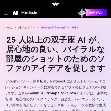
Media.io
無料で試す
ホーム
>
AIプロンプト
>
Gemini AI Prompt for Sofa
25 人以上の双子座 AI が、
居心地の良い、バイラルな
部屋のショットのためのソ
ファのアイデアを促します
Shopify バナー、家具広告、Pinterest にふさわしいホーム デコ
レーション キャンペーンに対応できるソファのビジュアルを作成
します。これら
Gemini AI Prompt for Sofa
アイデアは、豪華な
質感、居心地の良いスタイリング、自然光、ハイエンドのインテ
リア美学を備えたリアルなリビングルームのシーンを数秒で生成