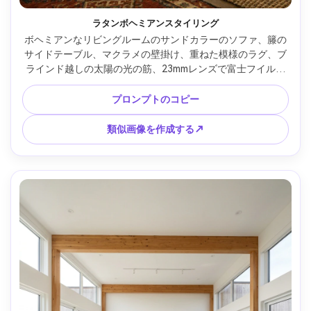
ラタンボヘミアンスタイリング
ボヘミアンなリビングルームのサンドカラーのソファ、籐の
サイドテーブル、マクラメの壁掛け、重ねた模様のラグ、ブ
ラインド越しの太陽の光の筋、23mmレンズで富士フイルム
X-T5で撮影、f/4、フォトリアルなインテリア写真、ややマ
ットなフィルムの外観、オーガニックな質感を強調 --ar 4:5
プロンプトのコピー
類似画像を作成する↗