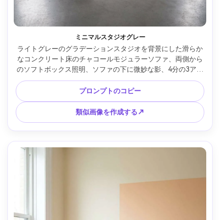
ミニマルスタジオグレー
ライトグレーのグラデーションスタジオを背景にした滑らか
なコンクリート床のチャコールモジュラーソファ、両側から
のソフトボックス照明、ソファの下に微妙な影、4分の3アン
グル、70mmレンズでNikon Z9で撮影、f/8、超リアルな製品
写真、鮮明な質感、余分な小道具なし --ar 4:5
プロンプトのコピー
類似画像を作成する↗