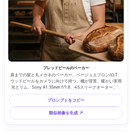
ブレッドピールのベーカー
肩までの髪と丸メガネのベーカー。ベージュエプロン/白T、
ウッドピールをカメラに向けて持つ。棚が背景、暖かい実用
光とリム、Sony A1 35mm f/1.8、4:5スリークオーター、自
然で生き生きした表情、写実的な肌、編集仕上げ --ar 4:5
プロンプトをコピー
類似画像を生成 ↗