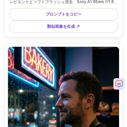
ンビエントとソフトフラッシュ混合、Sony A1 85mm f/1.8、
縦4:5ポートレート、映画的な色コントラスト、自然な肌、シ
ャープなフォーカス --ar 4:5
プロンプトをコピー
類似画像を生成 ↗