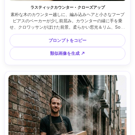
ラスティックカウンター・クローズアップ
素朴な木のカウンター越しに、編み込みヘアと小さなフープ
ピアスのベーカーが少し前屈み。カウンターの縁に手を乗
せ、クロワッサンがぼけた前景。柔らかい窓光＆リム、Sony 
A7R V 50mm f/1.2、4:5自然光接写、居心地良いトーン、フ
ィルム調グレイン、高ディテール・リアルな影 --ar 4:5
プロンプトをコピー
類似画像を生成 ↗