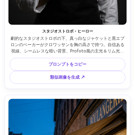
スタジオストロボ・ヒーロー
劇的なスタジオストロボの下、真っ白なジャケットと黒エプ
ロンのベーカーがクロワッサンを胸の高さで持つ。自信ある
視線、シームレスな暗い背景、Profoto風の主光＆リム光、
Nikon Z8 105mm f/2.8、4:5スタジオポートレート、クリス
プなコントラスト、クリーンなハイライト、写実的な肌 --ar 
プロンプトをコピー
4:5
類似画像を生成 ↗