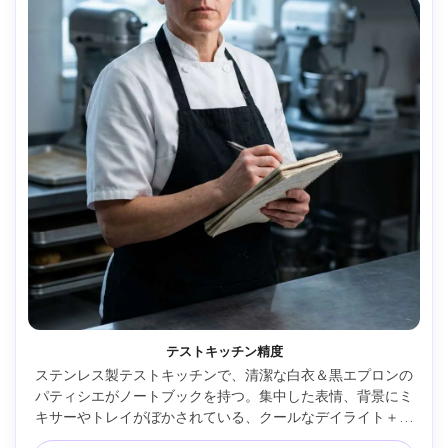
テストキッチン精度
ステンレス製テストキッチンで、清潔な白衣＆黒エプロンの
パティシエがノートブックを持つ。集中した表情、背景にミ
キサーやトレイがぼかされている、クールなデイライト＋ス
トリップソフトボックス縁光、Nikon Z9 85mm f/1.8、4:5肩