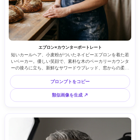
エプロン×カウンターポートレート
短いカールヘア、小麦粉がついたネイビーエプロンを着た若
いベーカー。優しい笑顔で、素朴な木のベーカリーカウンタ
ーの後ろに立ち、新鮮なサワードウブレッド、窓からの柔ら
かい光。Canon EOS R5・85mm f/1.4、浅い被写界深度、4:5
の縦半身構図、温かみのある色調、自然な肌質、微かなフィ
プロンプトをコピー
ルムグレイン、シャープなフォーカスとリアルな影 --ar 4:5
類似画像を生成 ↗