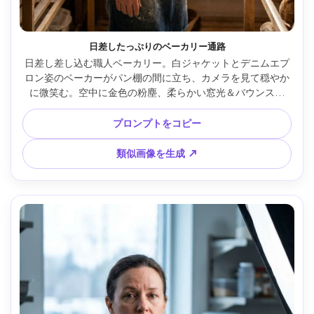
日差したっぷりのベーカリー通路
日差し差し込む職人ベーカリー。白ジャケットとデニムエプ
ロン姿のベーカーがパン棚の間に立ち、カメラを見て穏やか
に微笑む。空中に金色の粉塵、柔らかい窓光＆バウンス、
Leica SL2 50mm f/1.4、4:5全身〜半身、温かみのある色、リ
アルな影、高解像度 --ar 4:5
プロンプトをコピー
類似画像を生成 ↗