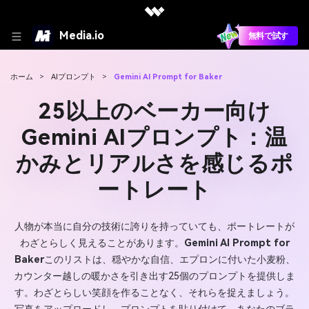
Media.io
無料で試す
ホーム
>
AIプロンプト
>
Gemini AI Prompt for Baker
25以上のベーカー向け
Gemini AIプロンプト：温
かみとリアルさを感じるポ
ートレート
人物が本当に自分の技術に誇りを持っていても、ポートレートが
わざとらしく見えることがあります。
Gemini AI Prompt for
Baker
このリストは、穏やかな自信、エプロンに付いた小麦粉、
カウンター越しの暖かさを引き出す25個のプロンプトを提供しま
す。わざとらしい笑顔を作ることなく、それらを捉えましょう。