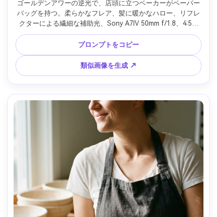
ゴールデンアワーの逆光で、店頭に立つベーカーがペーパー
バッグを持つ。柔らかなフレア、髪に暖かなハロー、リフレ
クターによる繊細な補助光、Sony A7IV 50mm f/1.8、4:5三
分身縦ポートレート、明るくも自然な雰囲気、写実的な肌、
シャープな目と自然な影 --ar 4:5
プロンプトをコピー
類似画像を生成 ↗