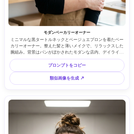
モダンベーカリーオーナー
ミニマルな黒タートルネックとベージュエプロンを着たベー
カリーオーナー。整えた髪と薄いメイクで、リラックスした
腕組み。背景はパンがぼかされたモダンな店内、デイライト
バランスのソフトボックス、Fujifilm GFX 100S 110mm f/2、
4:5半身構図、鮮明なディテール、ナチュラルな肌、プロ仕上
プロンプトをコピー
げの色調 --ar 4:5
類似画像を生成 ↗