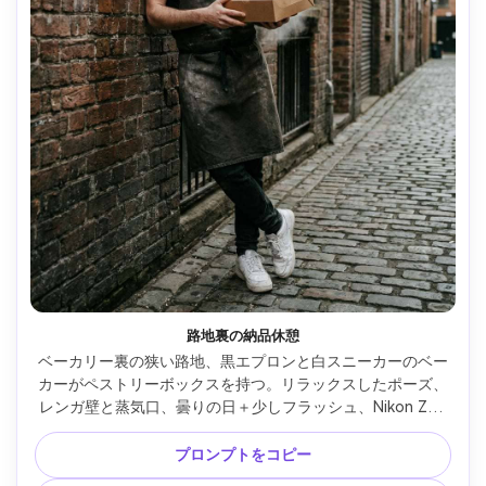
路地裏の納品休憩
ベーカリー裏の狭い路地、黒エプロンと白スニーカーのベー
カーがペストリーボックスを持つ。リラックスしたポーズ、
レンガ壁と蒸気口、曇りの日＋少しフラッシュ、Nikon Z6II 
35mm f/1.8、4:5縦環境型ポートレート、グリティな映画調
グレーディング、自然な肌とシャープなフォーカス --ar 4:5
プロンプトをコピー