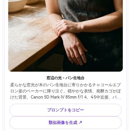
窓辺の光・パン生地台
柔らかな窓光が木のパン生地台に寄りかかるチャコールエプ
ロン姿のベーカーに降り注ぐ。穏やかな表情、発酵カゴがぼ
けた背景、Canon 5D Mark IV 85mm f/1.4、4:5中近接、パン
屋の暖かい色、繊細なフィルムグレイン、編集的な透明感、
リアルな影と自然な肌 --ar 4:5
プロンプトをコピー
類似画像を生成 ↗