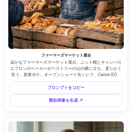
ファーマーズマーケット屋台
温かなファーマーズマーケット屋台。ニット帽とキャンバス
エプロンのベーカーがペストリーの山の横に立ち、柔らかく
笑う。群衆ボケ、オープンシェード光＋レフ、Canon EOS 
R6 85mm f/2、4:5縦スナップ、温かみのあるドキュメンタリ
ームード、リアルな肌、シャープな目 --ar 4:5
プロンプトをコピー
類似画像を生成 ↗