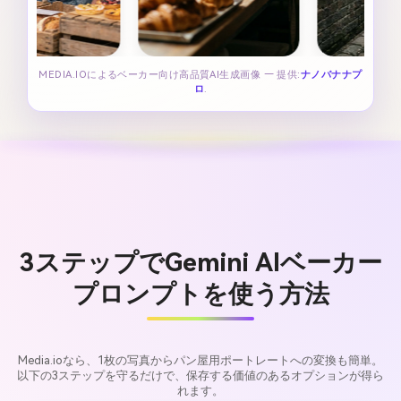
MEDIA.IOによるベーカー向け高品質AI生成画像 — 提供:
ナノバナナプ
ロ
.
3ステップでGemini AIベーカー
プロンプトを使う方法
Media.ioなら、1枚の写真からパン屋用ポートレートへの変換も簡単。
以下の3ステップを守るだけで、保存する価値のあるオプションが得ら
れます。