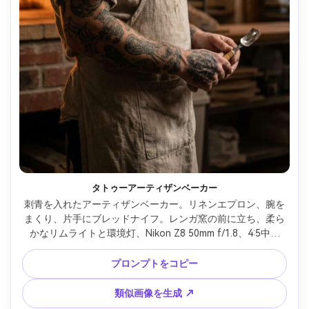
タトゥーアーティザンベーカー
刺青を入れたアーティザンベーカー。リネンエプロン、腕を
まくり、片手にブレッドナイフ。レンガ窯の前に立ち、柔ら
かなリムライトと環境灯、Nikon Z8 50mm f/1.8、4:5中近
接、シネマティックなコントラスト、温かなハイライト、自
然な影、リアルな肌質、シャープなフォーカス --ar 4:5
プロンプトをコピー
類似画像を生成 ↗