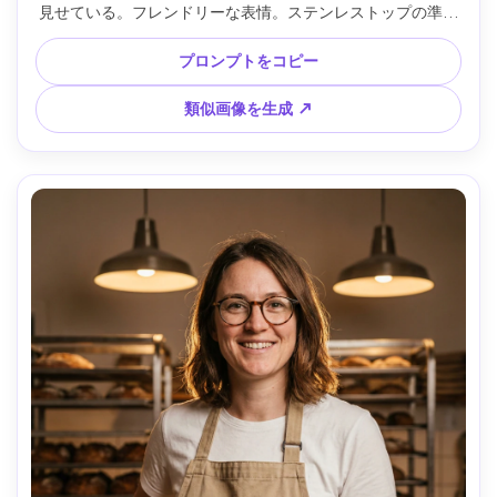
見せている。フレンドリーな表情。ステンレストップの準備
台が背景で、柔らかいトップ光、Canon 5D Mark IV 50mm 
f/1.4、4:5縦クローズアップ、自然なリアリズム、シャープ
プロンプトをコピー
な目元、自然な影 --ar 4:5
類似画像を生成 ↗