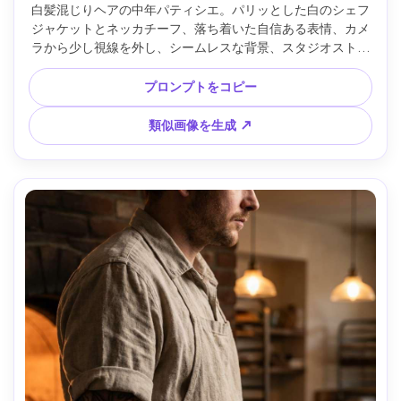
白髪混じりヘアの中年パティシエ。パリッとした白のシェフ
ジャケットとネッカチーフ、落ち着いた自信ある表情、カメ
ラから少し視線を外し、シームレスな背景、スタジオストロ
ボ＆ラージソフトボックス、Sony A7IV 85mm f/1.8、ヘッド
ショルダーのタイトな構図、編集品質のレタッチ、リアルな
プロンプトをコピー
毛穴、高解像でシャープな目元 --ar 4:5
類似画像を生成 ↗