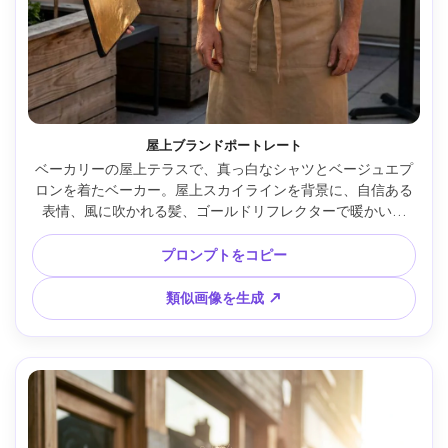
屋上ブランドポートレート
ベーカリーの屋上テラスで、真っ白なシャツとベージュエプ
ロンを着たベーカー。屋上スカイラインを背景に、自信ある
表情、風に吹かれる髪、ゴールドリフレクターで暖かい照
明。Canon EOS R5 85mm f/1.4、4:5半身構図、プレミアム
編集ルック、リアルな肌・影、ソフトなシネマティック光 --
プロンプトをコピー
ar 4:5
類似画像を生成 ↗