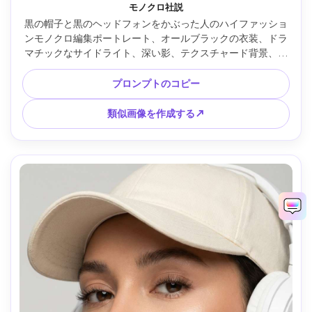
モノクロ社説
黒の帽子と黒のヘッドフォンをかぶった人のハイファッショ
ンモノクロ編集ポートレート、オールブラックの衣装、ドラ
マチックなサイドライト、深い影、テクスチャード背景、ハ
ッセルブラッド X2D 100C 80mm で撮影、タイトなポートレ
ートフレーミング、超リアル、高コントラストの白黒グレー
プロンプトのコピー
ディング、マガジン品質 --ar 4:5
類似画像を作成する↗