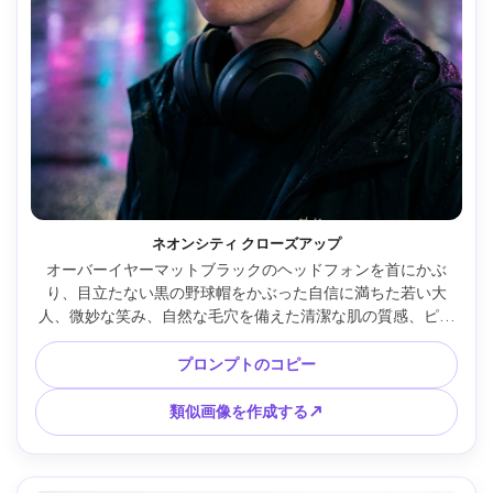
ネオンシティ クローズアップ
オーバーイヤーマットブラックのヘッドフォンを首にかぶ
り、目立たない黒の野球帽をかぶった自信に満ちた若い大
人、微妙な笑み、自然な毛穴を備えた清潔な肌の質感、ピン
クとシアンの看板がある夜のネオンシティストリート、軽い
雨の反射、映画のようなリムライト、Sony A7IV 85mm f/1.4
プロンプトのコピー
で撮影、タイトな頭と肩のフレーミング、被写界深度が浅
い、編集カラーグレーディング、超リアル、高ディテール --
類似画像を作成する↗
ar 4:5