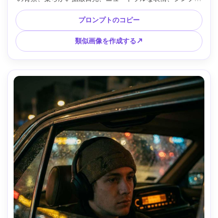
なtシャツ、Sony A7IV 85mm f/2で撮影、センター構図、自
然な肌の質感、商用ヘッドショットのリアリズム、高解像度 
プロンプトのコピー
--ar 4:5
類似画像を作成する↗