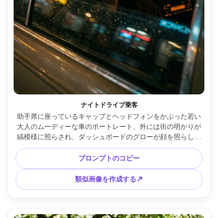
ナイトドライブ乗客
助手席に座っているキャップとヘッドフォンをかぶった若い
大人のムーディーな車のポートレート、外には街の明かりが
縞模様に照らされ、ダッシュボードのグローが顔を照らし、
反射窓のハイライト、Sony A7S III 35mm f/1.4 で撮影、クロ
ーズアップ 3/4 アングル、シネマティックなカラーグレーデ
プロンプトのコピー
ィング、超リアル --ar 4:5
類似画像を作成する↗