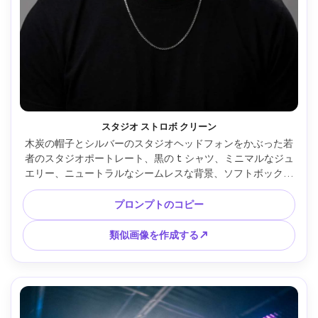
スタジオ ストロボ クリーン
木炭の帽子とシルバーのスタジオヘッドフォンをかぶった若
者のスタジオポートレート、黒の t シャツ、ミニマルなジュ
エリー、ニュートラルなシームレスな背景、ソフトボックス
を備えたシャープなストロボ照明、つばの下に微妙な影、
Nikon Z8 85mm f/1.8 で撮影、頭と肩のフレーミング、ハイ
プロンプトのコピー
エンドの商業写真、フォトリアルなディテール、きれいなレ
タッチ --ar 4:5
類似画像を作成する↗