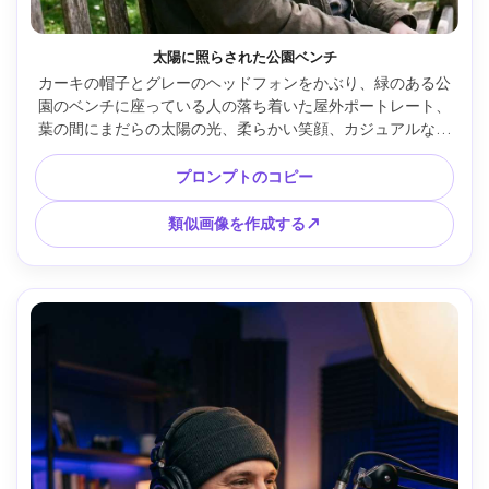
太陽に照らされた公園ベンチ
カーキの帽子とグレーのヘッドフォンをかぶり、緑のある公
園のベンチに座っている人の落ち着いた屋外ポートレート、
葉の間にまだらの太陽の光、柔らかい笑顔、カジュアルなジ
ャケット、Canon 5D Mark IV 70mmで撮影、ハーフボディフ
レーム、ナチュラルカラー、フォトリアルなディテール、エ
プロンプトのコピー
アリームード --ar 4:5
類似画像を作成する↗