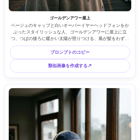
ゴールデンアワー屋上
ベージュのキャップと白いオーバーイヤーヘッドフォンをか
ぶったスタイリッシュな人、ゴールデンアワーに屋上に立
つ、つばの後ろに暖かい太陽が照りつける、風が髪をわずか
に持ち上げる、ストリートウェアのパーカーとレイヤードチ
ェーン、シティスカイラインボケ、Canon R5 50mm f/1.2で
プロンプトのコピー
撮影、ハーフボディポートレート、柔らかく暖かいハイライ
ト、フォトリアルな肌と生地の質感、現代のライフスタイル
類似画像を作成する↗
社説 --ar 4:5