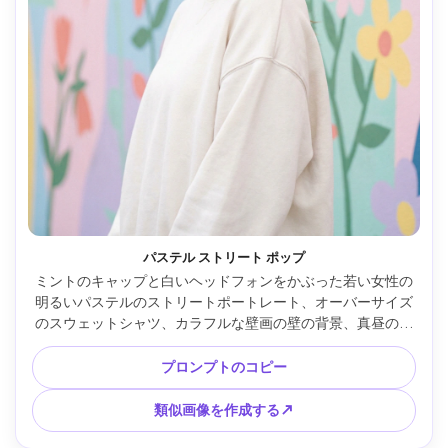
パステル ストリート ポップ
ミントのキャップと白いヘッドフォンをかぶった若い女性の
明るいパステルのストリートポートレート、オーバーサイズ
のスウェットシャツ、カラフルな壁画の壁の背景、真昼の柔
らかい色合い、陽気で自信に満ちた雰囲気、Canon R5 85mm 
で撮影、ハーフボディフレーミング、鮮明な焦点、鮮やかで
プロンプトのコピー
ありながら自然な色、フォトリアルな肌の質感、柔らかい映
画のような照明 --ar 4:5
類似画像を作成する↗