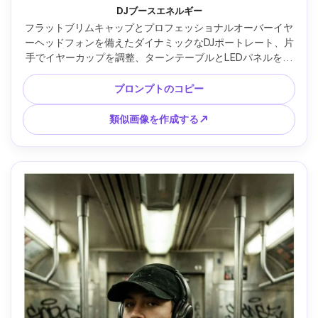
DJブースエネルギー
フラットブリムキャップとプロフェッショナルオーバーイヤ
ーヘッドフォンを備えたダイナミックなDJポートレート、片
手でイヤーカップを調整、ターンテーブルとLEDパネルを備
えたクラブDJブース、フォグヘイズ、ブルーとマゼンタのラ
イト、スウェットグローハイライト、Sony A1 35mm f/1.4で
プロンプトのコピー
撮影、ややローアングル、モーションブラー背景のシャープ
な被写体、超リアル、コンサート雰囲気 --ar 4:5
類似画像を作成する↗