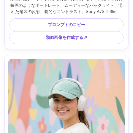
映画のようなポートレート、ムーディーなバックライト、濡
れた舗装の反射、劇的なコントラスト、Sony A7S III 85mm 
f/1.4で撮影、クローズアップフレーミング、鋭い目、リアル
な雨滴と肌の質感、ティールオレンジグレード --ar 4:5
プロンプトのコピー
類似画像を作成する↗