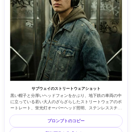
サブウェイのストリートウェアショット
黒い帽子と分厚いヘッドフォンをかぶり、地下鉄の車両の中
に立っている若い大人のざらざらしたストリートウェアのポ
ートレート、蛍光灯オーバーヘッド照明、ステンレススチー
ルの質感、率直で自信に満ちた表情、ライカ SL2 35mm で撮
影、ハーフボディフレーム、リアルなグレイン、ミュートさ
プロンプトのコピー
れた都会的なカラーグレード、高ディテール、フォトリアル 