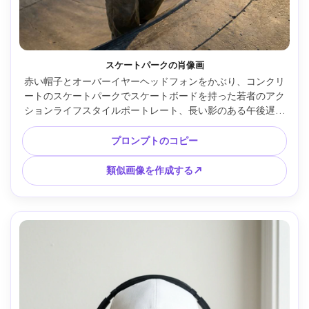
スケートパークの肖像画
赤い帽子とオーバーイヤーヘッドフォンをかぶり、コンクリ
ートのスケートパークでスケートボードを持った若者のアク
ションライフスタイルポートレート、長い影のある午後遅く
の太陽、率直な笑み、Nikon Z9 50mm f/1.2で撮影、上半身
全体のフレーミング、シャープな被写体、エネルギッシュな
プロンプトのコピー
構図、超リアル、スポーティなストリートウェア --ar 4:5
類似画像を作成する↗