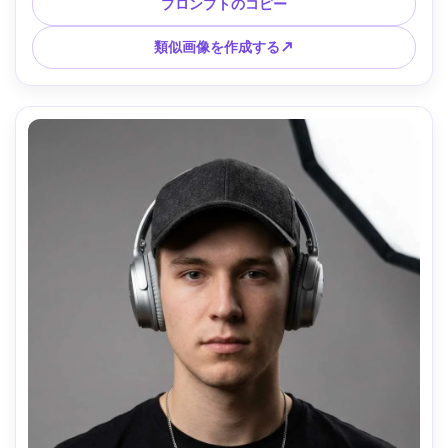
GFX100 80mm で撮影、浅い被写界深度、落ち着いたフィル
プロンプトのコピー
ムトーン、超リアル、鮮明な目、居心地の良い美学 --ar 4:5
類似画像を作成する↗