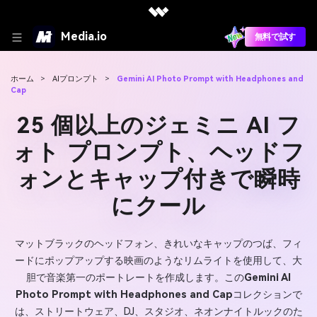
Media.io
無料で試す
ホーム
>
AIプロンプト
>
Gemini AI Photo Prompt with Headphones and
Cap
25 個以上のジェミニ AI フ
ォト プロンプト、ヘッドフ
ォンとキャップ付きで瞬時
にクール
マットブラックのヘッドフォン、きれいなキャップのつば、フィ
ードにポップアップする映画のようなリムライトを使用して、大
胆で音楽第一のポートレートを作成します。この
Gemini AI
Photo Prompt with Headphones and Cap
コレクションで
は、ストリートウェア、DJ、スタジオ、ネオンナイトルックのた