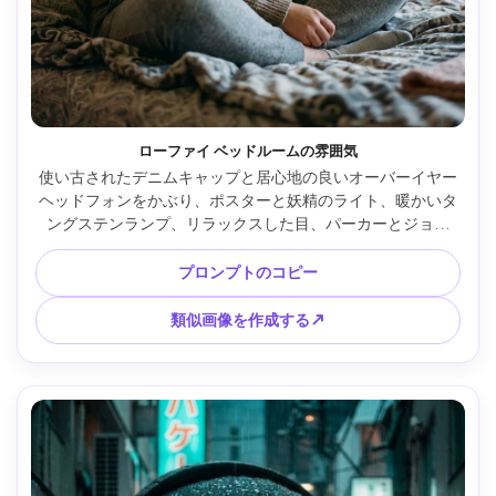
ローファイ ベッドルームの雰囲気
使い古されたデニムキャップと居心地の良いオーバーイヤー
ヘッドフォンをかぶり、ポスターと妖精のライト、暖かいタ
ングステンランプ、リラックスした目、パーカーとジョガ
ー、Canon EOS R6 50mm f/1.8で撮影されたベッドに座って
いる10代/若者の柔らかいライフスタイルポートレート、浅
プロンプトのコピー
い被写界深度、優しいボケ、超リアル、ノスタルジックなロ
ファイムード --ar 4:5
類似画像を作成する↗