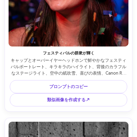
フェスティバルの群衆が輝く
キャップとオーバーイヤーヘッドホンで鮮やかなフェスティ
バルポートレート、キラキラのハイライト、背後のカラフル
なステージライト、空中の紙吹雪、喜びの表情、Canon R3 
35mm f/1.4で撮影、クローズアップフレーミング、浅い被写
界深度、鮮やかなカラーグレーディング、リアルな肌とキラ
プロンプトのコピー
キラの質感 --ar 4:5
類似画像を作成する↗