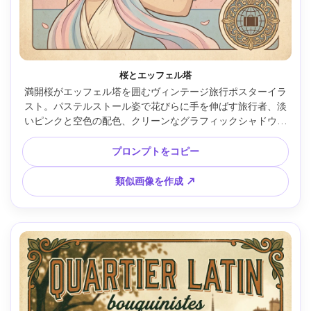
桜とエッフェル塔
満開桜がエッフェル塔を囲むヴィンテージ旅行ポスターイラ
スト。パステルストール姿で花びらに手を伸ばす旅行者、淡
いピンクと空色の配色、クリーンなグラフィックシャドウ、
優しい紙粒子、クラシックな見出し「PRINTEMPS A PARIS」
と曲線ベースライン、装飾ボーダー＋トラベルバッジ、
プロンプトをコピー
85mmレンズ、浅い被写界深度、柔らかなシネマ調ライティ
ング --ar 4:5
類似画像を作成 ↗