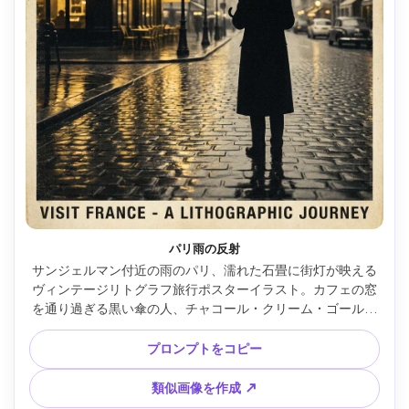
パリ雨の反射
サンジェルマン付近の雨のパリ、濡れた石畳に街灯が映える
ヴィンテージリトグラフ旅行ポスターイラスト。カフェの窓
を通り過ぎる黒い傘の人、チャコール・クリーム・ゴールデ
ンイエローのムーディな配色、フィルムノワール調、太字コ
ンデンスドタイプ「PARIS SOUS LA PLUIE」、厚い粒子と若
プロンプトをコピー
干のインクズレで本格感、85mmレンズ、浅い被写界深度 --
ar 4:5
類似画像を作成 ↗