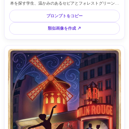
本を探す学生、温かみのあるセピアとフォレストグリーン、
スクリーンプリント調質感、太字見出し「QUARTIER 
LATIN」とサブテキスト「bouquinistes」、ボーダー＆コー
プロンプトをコピー
ナー装飾入りのバランス良い縦長レイアウト、85mmレン
ズ、浅い被写界深度、柔らかなシネマ調ライティング --ar 
類似画像を作成 ↗
4:5