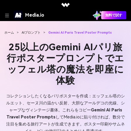
Media.io
無料で試す
ホーム
>
AIプロンプト
>
Gemini AI Paris Travel Poster Prompts
25以上のGemini AIパリ旅
行ポスタープロンプトでエ
ッフェル塔の魔法を即座に
体験
コレクションしたくなるパリポスターを作成：エッフェル塔のシ
ルエット、セーヌ川の温かい反射、大胆なアールデコの光線、シ
ャープなヴィンテージ書体。これらをコピー
Gemini AI Paris
Travel Poster Prompts
してMedia.ioに貼り付ければ、数分で
注目を集める旅行アートが生成できます。ポスター印刷やサムネ