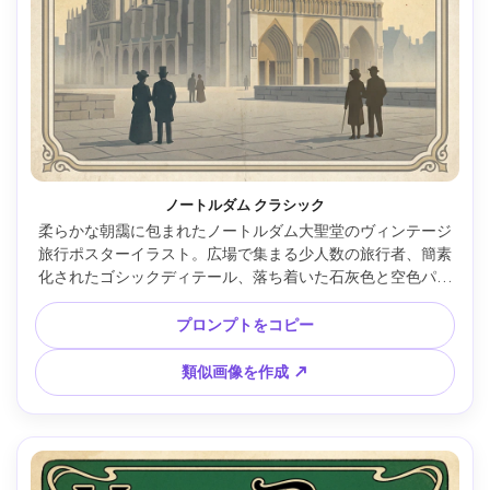
ノートルダム クラシック
柔らかな朝靄に包まれたノートルダム大聖堂のヴィンテージ
旅行ポスターイラスト。広場で集まる少人数の旅行者、簡素
化されたゴシックディテール、落ち着いた石灰色と空色パレ
ット、リトグラフ粒子と紙質感、クラシックなセリフ
「NOTRE-DAME DE PARIS」とエンブレム、小さな印章、エ
プロンプトをコピー
レガントなバランスフレーミング、85mmレンズ、浅い被写
界深度 --ar 4:5
類似画像を作成 ↗