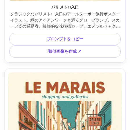
パリ メトロ入口
クラシックなパリメトロ入口のアールヌーボー旅行ポスター
イラスト。緑のアイアンワークと輝くグローブランプ、スカ
ーフ姿の通勤者、装飾的な花模様カーブ、エメラルド＋クリ
ーム＋黒のパレット、装飾書体「METRO PARIS」、シャープ
な縁取りと紙目、ポスターボーダー、柔らかなシネマティッ
プロンプトをコピー
ク照明 --ar 4:5
類似画像を作成 ↗