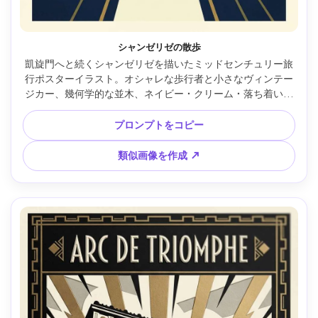
シャンゼリゼの散歩
凱旋門へと続くシャンゼリゼを描いたミッドセンチュリー旅
行ポスターイラスト。オシャレな歩行者と小さなヴィンテー
ジカー、幾何学的な並木、ネイビー・クリーム・落ち着いた
ゴールドのフラット配色、太字サンセリフタイトル
「CHAMPS-ELYSEES」とさりげないテクスチャ、クリーン
プロンプトをコピー
な枠線、強いパースでダイナミックな奥行き、85mmレン
ズ、浅い被写界深度、柔らかなシネマ調ライティング --ar 
類似画像を作成 ↗
4:5