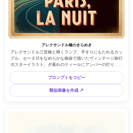
アレクサンドル橋のきらめき
アレクサンドル三世橋と輝くランプ、手すりにもたれるカッ
プル、セーヌ川をなめらかな曲線で描いたヴィンテージ旅行
ポスターイラスト。夕暮れのティールにアンバーの灯り、フ
レンチクラシックな「PARIS, LA NUIT」の書体と古紙プリン
ト質、柔らかなビネットと粒子、中央ランドマーク＋広めの
プロンプトをコピー
余白構図、85mmレンズ、浅い被写界深度 --ar 4:5
類似画像を作成 ↗