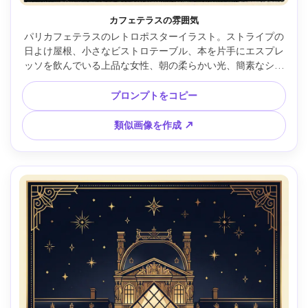
カフェテラスの雰囲気
パリカフェテラスのレトロポスターイラスト。ストライプの
日よけ屋根、小さなビストロテーブル、本を片手にエスプレ
ッソを飲んでいる上品な女性、朝の柔らかい光、簡素なシル
エットと強い影、ブラック・クリーム・フレンチブルーの限
定配色、「CAFE PARISIEN」のヴィンテージ書体と擦れたイ
プロンプトをコピー
ンク、繊細な紙質感、クリーンなポスターレイアウトのため
の余白、85mmレンズ、浅い被写界深度 --ar 4:5
類似画像を作成 ↗