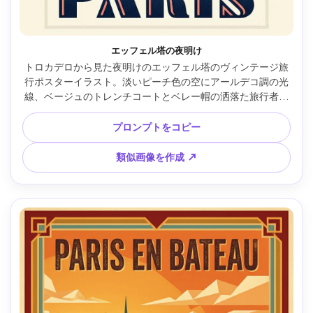
エッフェル塔の夜明け
トロカデロから見た夜明けのエッフェル塔のヴィンテージ旅
行ポスターイラスト。淡いピーチ色の空にアールデコ調の光
線、ベージュのトレンチコートとベレー帽の洒落た旅行者が
手前に小さなスーツケースを持ち、クリーム・ネイビー・コ
ーラルの限定パレット。下部に「PARIS」のレトロな太字、
プロンプトをコピー
繊細なリトグラフ調、クリーンな枠、グラフィック要素が多
い高詳細、85mmレンズ、浅い被写界深度 --ar 4:5
類似画像を作成 ↗