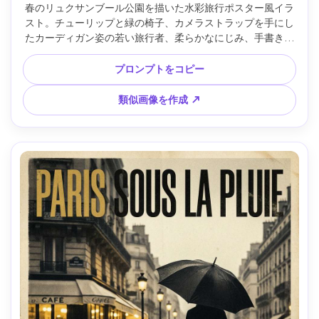
春のリュクサンブール公園を描いた水彩旅行ポスター風イラ
スト。チューリップと緑の椅子、カメラストラップを手にし
たカーディガン姿の若い旅行者、柔らかなにじみ、手書き風
タイトル「JARDIN DU LUXEMBOURG」とクリーンサブタイ
トル、ミルキーな紙質感、空気感ある大きな余白、魅力的で
プロンプトをコピー
穏やかな雰囲気、85mmレンズ、浅い被写界深度 --ar 4:5
類似画像を作成 ↗