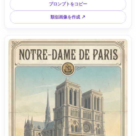
幾何学装飾、太い枠つきのプレミアム構図、85mmレンズ、
プロンプトをコピー
浅い被写界深度 --ar 4:5
類似画像を作成 ↗