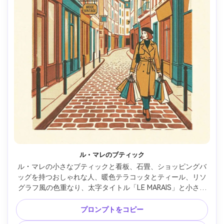
ル・マレのブティック
ル・マレの小さなブティックと看板、石畳、ショッピングバ
ッグを持つおしゃれな人、暖色テラコッタとティール、リソ
グラフ風の色重なり、太字タイトル「LE MARAIS」と小さい
サブタイトル「shopping and galleries」、モダンヴィンテ
ージな余白構成 --ar 4:5
プロンプトをコピー