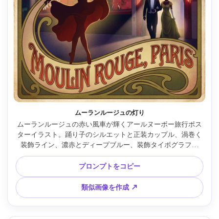
ムーランルージュの灯り
ムーランルージュの赤い風車が輝くアールヌーボー旅行ポス
ターイラスト。踊り子のシルエットと正装カップル、渦巻く
装飾ライン、濃赤とディープブルー、装飾タイポグラフィ
「MOULIN ROUGE, PARIS」、ポスター粒子とグラデーショ
ン、夜のドラマチックな雰囲気、85mmレンズ、浅い被写界
プロンプトをコピー
深度、柔らかなシネマ調ライティング --ar 4:5
類似画像を作成 ↗