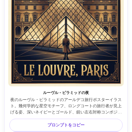
ルーヴル・ピラミッドの夜
夜のルーヴル・ピラミッドのアールデコ旅行ポスターイラス
ト。幾何学的な星空モチーフ、ロングコートの旅行者が見上
げる姿、深いネイビーとゴールド、鋭い左右対称コンポジシ
ョン、金属インク風のシャープな輪郭、太字デコタイトル
「LE LOUVRE, PARIS」と装飾コーナーアクセント、エレガン
プロンプトをコピー
トなフレームボーダー、柔らかいシネマティックライティン