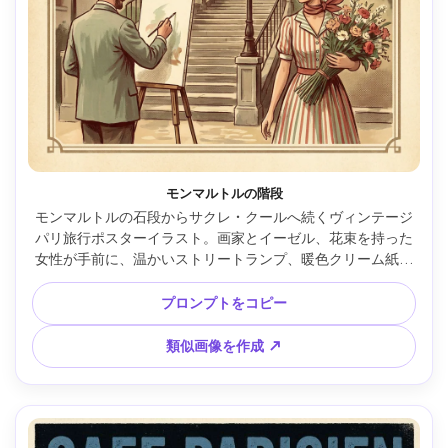
モンマルトルの階段
モンマルトルの石段からサクレ・クールへ続くヴィンテージ
パリ旅行ポスターイラスト。画家とイーゼル、花束を持った
女性が手前に、温かいストリートランプ、暖色クリーム紙の
質感、落ち着いた赤とセージグリーン、手描きガッシュ風＋
ハーフトーン粒子、太字見出し「MONTMARTRE, PARIS」と
プロンプトをコピー
小さなサブテキスト、クラシックなボーダー、85mmレン
ズ、浅い被写界深度、柔らかなシネマ調ライティング --ar 
類似画像を作成 ↗
4:5