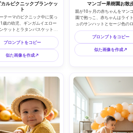
ピカルピクニックブランケッ
マンゴー果樹園お散
ト
親が10ヶ月の赤ちゃんをマン
ーテーマのピクニック中に笑っ
園で抱っこ、赤ちゃんはライ
る1歳の幼児、ギンガムイエロー
ュのサンハットとセージ色の
ンケットとラタンバスケットに
ス着用、背後に木漏れ日の葉
マンゴーのくし切りは手の届か
れたマンゴー、そよ風、自然
プロンプトをコピー
所の皿に乗っている、ヤシの葉
プロンプトをコピー
リムグロー、Nikon Z8、85mm f
プキン、背景にパステルバルー
半身ポートレート、クリーミ
似た画像を作成↗
ールデンアワーの日差し、Sony 
リアルな色調、ドキュメンタ
似た画像を作成↗
V、50mm f/1.4、全身フレーミン
ミリーフォトスタイル --ar 
かいフィルム調カラーグレーデ
、フォトリアル、自然な笑いの
瞬間 --ar 4:5