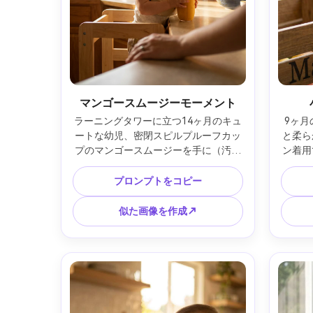
マンゴースムージーモーメント
ラーニングタワーに立つ14ヶ月のキュ
9ヶ
ートな幼児、密閉スピルプルーフカッ
と柔ら
プのマンゴースムージーを手に（汚れ
ン着用
なし）、小さなマンゴー柄ビブ着用、
ート、
日差しの差すキッチン、暖かいハイラ
背景の
プロンプトをコピー
イト、Canon EOS R6、35mm f/1.8、
Leic
日常的なライフスタイル構図、自然な
ドシ
似た画像を作成↗
色、リアルな質感、温もりある家族ム
ル、優
ード --ar 4:5