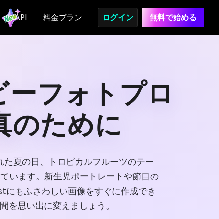
API
料金プラン
ログイン
無料で始める
ベビーフォトプロ
真のために
れた夏の日、トロピカルフルーツのテー
得ています。新生児ポートレートや節目の
estにもふさわしい画像をすぐに作成でき
の瞬間を思い出に変えましょう。