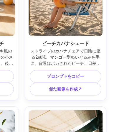
チ
ビーチカバナシェード
キ風の
ストライプのカバナチェアで日陰に座
）の小さ
る2歳児、マンゴー型ぬいぐるみを手
イ、後ろ
に、背景はボカされたビーチ、日差し
チ、床に
の砂の輝き、自然なフィルライト、
いリビン
Canon EOS R5、70-200mmの135mm 
プロンプトをコピー
ony 
f/2.8、スナップ旅行ポートレート、暖
、パーテ
かいコースタルグレーディング、リア
似た画像を作成↗
なフォー
ル、リラックスしたバケーション気分 
、柔らか
--ar 4:5
4:5