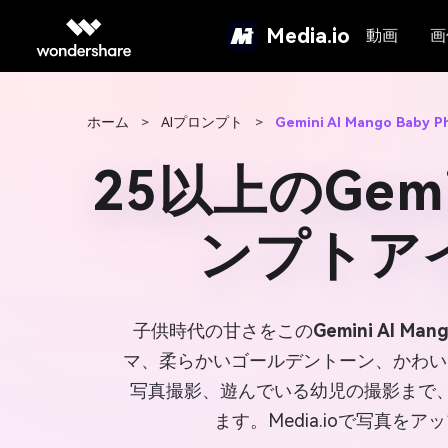
Media.io
動画
画
ホーム
>
AIプロンプト
>
Gemini AI Mango Baby P
25以上のGe
ンプトア
子供時代の甘さをこの
Gemini AI Man
マ、柔らかいゴールデントーン、かわい
写真撮影、遊んでいる幼児の撮影まで、2
ます。Media.ioで写真