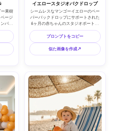
歩
イエロースタジオバクドロップ
ゴー果樹
シームレスなマンゴーイエローのペー
トベージ
パーバックドロップにサポートされた
ロンパー
6ヶ月の赤ちゃんのスタジオポートレ
と吊るさ
ート、デニムオーバーオールと白いT
な逆光と
シャツ着用、傍らにマンゴーのぬいぐ
プロンプトをコピー
/1.8、
るみひとつ、ソフトボックス照明と優
ーボケ、
しい影、Fujifilm GFX 100S、110mm 
似た画像を作成↗
リーファ
f/2、中央構図、超クリーンなハイキー
4:5
仕上げ、フォトリアルな肌表現、鋭い
目元、最小限の小物 --ar 4:5