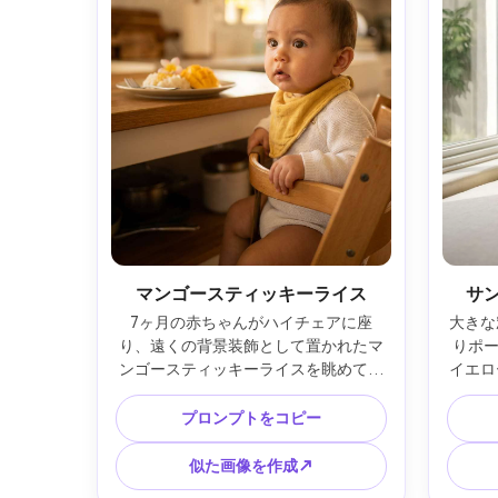
マンゴースティッキーライス
サ
7ヶ月の赤ちゃんがハイチェアに座
大きな
り、遠くの背景装飾として置かれたマ
りポ
ンゴースティッキーライスを眺めてい
イエロ
る室内シーン、白いロンパースとイエ
ル、後
ロービブ着用、暖かいキッチンライ
にサンビ
プロンプトをコピー
ト、Nikon Z6II、50mm f/1.8、浅い被
R3、8
写界深度、瞳にフォーカス、リアル、
自然な
似た画像を作成↗
柔らかなハイライト --ar 4:5
しい表