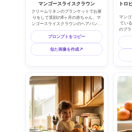
マンゴースライスクラウン
トロ
クリームリネンのブランケットでお座
マンゴ
りをして笑顔の8ヶ月の赤ちゃん、マ
てい
ンゴースライスクラウンのヘアバンド
のブラ
と白いロンパース着用、熟したマンゴ
座り、
ーのハーフとグリーンの葉が安全に周
プロンプトをコピー
ない場
囲に並び、自然光の柔らかな窓明か
のナ
り、暖かいトロピカルカラーパレッ
似た画像を作成↗
ン、ゴ
ト、浅い被写界深度、Canon EOS R5
A7I
と85mm f/1.8で撮影、アイレベル、目
グ、暖
にシャープなフォーカス、フォトリア
ィング
リスティックな肌質、やさしいボケ、
エディトリアルなライフスタイルポー
トレート --ar 4:5