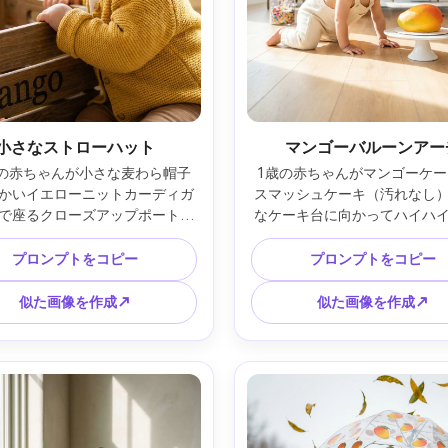
小さなストローハット
マンゴーバルーンアー
月の赤ちゃんが小さな麦わら帽子
1歳の赤ちゃんがマンゴーケー
かいイエローニットカーディガ
スマッシュケーキ（汚れなし
で座るクローズアップポートレ
なケーキ台に向かってハイハ
木箱"Mango"の横、マンゴーは
にマンゴー＆白バルーンアー
飾りのみ、柔らかい窓明かり、
はコンフェッティなし、明る
プロンプトをコピー
プロンプトをコピー
a SL2、90mm f/2、きつめのヘッ
グ、天井バウンスのストロボ、S
ョット、クリーミーボケ、リア
A1、35mm f/2、全身縦構図
似た画像を作成↗
似た画像を作成↗
しい笑顔、暖かい夏のトーン --
ィーポートレート、シャープ
ar 4:5
カス、リアルな肌・布地質感
なシネマライティング --ar 