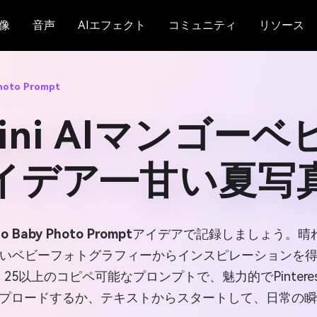
像
音声
AIエフェクト
コミュニティ
リソース
hoto Prompt
mini AIマンゴー
イデア―甘い夏写
go Baby Photo Prompt
アイデアで記録しましょう。晴
いベビーフォトグラフィーからインスピレーションを
5以上のコピペ可能なプロンプトで、魅力的でPinter
をアップロードするか、テキストからスタートして、日常