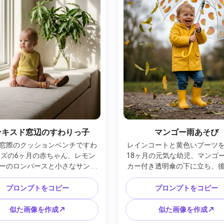
ンキスド窓辺のすわりっ子
マンゴー雨あそび
窓際のクッションベンチですわ
レインコートと黄色いブーツ
ーズの6ヶ月の赤ちゃん、レモン
18ヶ月の元気な幼児、マンゴ
ーのロンパースと小さなサンダ
カー付き透明傘の下に立ち、
ろに花瓶入りのマンゴー枝、壁
ンフェッティのようなマンゴ
ームストライプ、Canon EOS 
数枚降る、曇りの柔らかい光、Fuji
プロンプトをコピー
プロンプトをコピー
5mm f/1.4、半身フレーミング、
X-T5、33mm f/1.4、ローア
影、リアルな肌質、穏やかで優
全身ポートレート、シネマカ
似た画像を作成↗
似た画像を作成↗
情、エディトリアルライフスタ
ーディング、リアル、喜びに