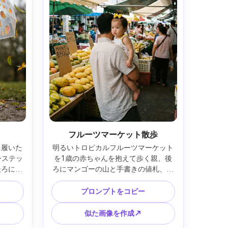
フルーツマーケット散歩
を履いた
明るいトロピカルフルーツマーケット
ーステッ
を1歳の赤ちゃんを抱えて歩く親、後
後ろにコ
ろにマンゴーの山と手書きの値札、白
ーの葉が
いロンパースとイエローのリボン着
film 
用、拡散光、Leica Q2、28mm f/1.7、
プロンプトをコピー
ングル、
ドキュメンタリーストリートフォト構
ラーグレ
図、自然な粒子感、フォトリアル、ビ
似た画像を作成↗
満ちた動
ビッドかつ自然な色 --ar 4:5