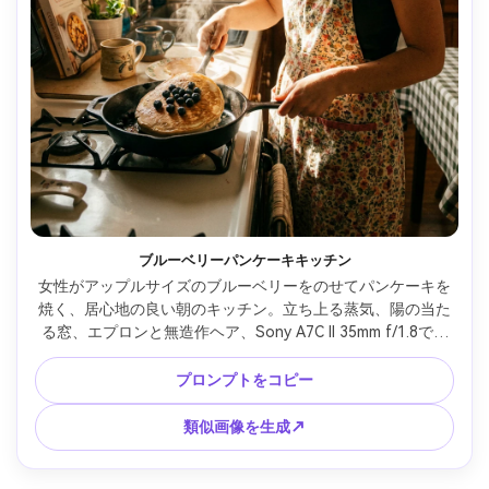
ブルーベリーパンケーキキッチン
女性がアップルサイズのブルーベリーをのせてパンケーキを
焼く、居心地の良い朝のキッチン。立ち上る蒸気、陽の当た
る窓、エプロンと無造作ヘア、Sony A7C II 35mm f/1.8で撮
影、3/4身フレーミング、暖かなフィルム風カラーグレーデ
ィング、リアルな食材と肌の質感、家庭的なエディトリアル 
プロンプトをコピー
--ar 4:5
類似画像を生成↗