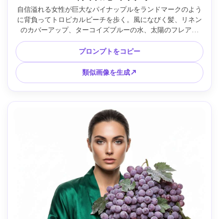
自信溢れる女性が巨大なパイナップルをランドマークのよう
に背負ってトロピカルビーチを歩く。風になびく髪、リネン
のカバーアップ、ターコイズブルーの水、太陽のフレア、
Sony A1 24mm f/2.8で撮影、広角全身構図、砂のリーディン
グライン、鮮明なハイライト、パイナップルの皮のフォトリ
プロンプトをコピー
アルな質感、映画のような旅行写真 --ar 4:5
類似画像を生成↗