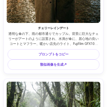
チェリーレインデート
透明な傘の下、雨の都市通りでカップル。背景に巨大なチェ
リーがアートのように設置され、水滴が傘に、居心地の良い
コートとマフラー、暖かい店先のライト、Fujifilm GFX100 
45mm f/2.8で撮影、ロマンティックなフレーミング、浅い被
写界深度、リアルな反射と肌、映画的な夜写真 --ar 4:5
プロンプトをコピー
類似画像を生成↗