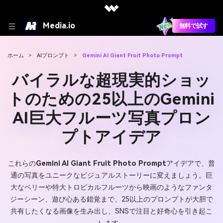
Media.io
無料で試す
ホーム
>
AIプロンプト
>
Gemini AI Giant Fruit Photo Prompt
バイラルな超現実的ショッ
トのための25以上のGemini
AI巨大フルーツ写真プロン
プトアイデア
これらの
Gemini AI Giant Fruit Photo Prompt
アイデアで、普
通の写真をユニークなビジュアルストーリーに変えましょう。巨
大なベリーや特大トロピカルフルーツから映画のようなファンタ
ジーシーン、遊び心ある錯覚まで、25以上のプロンプトが大胆で
共有したくなる画像を生み出し、SNSで注目と好奇心を引き起こ