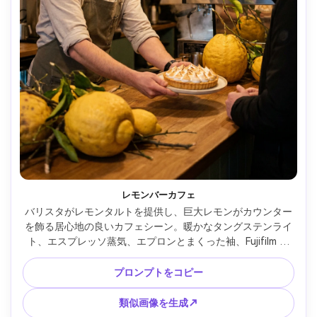
レモンバーカフェ
バリスタがレモンタルトを提供し、巨大レモンがカウンター
を飾る居心地の良いカフェシーン。暖かなタングステンライ
ト、エスプレッソ蒸気、エプロンとまくった袖、Fujifilm X-
T5 33mm f/1.4で撮影、自然な中間ショット、クリーミーな
ボケ、フォトリアルな食感とナチュラルカラー --ar 4:5
プロンプトをコピー
類似画像を生成↗