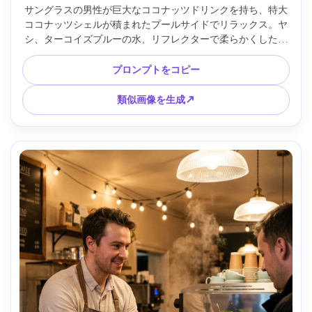
サングラスの男性が巨大なココナッツドリンクを持ち、特大
ココナッツシェルが積まれたプールサイドでリラックス。ヤ
シ、ターコイズブルーの水、リフレクターで柔らかくした夏
の強い光、Canon R5 85mm f/2で撮影、半身構図、光沢ハイ
ライト、フォトリアルな肌、高級リゾート風 --ar 4:5
プロンプトをコピー
類似画像を生成↗