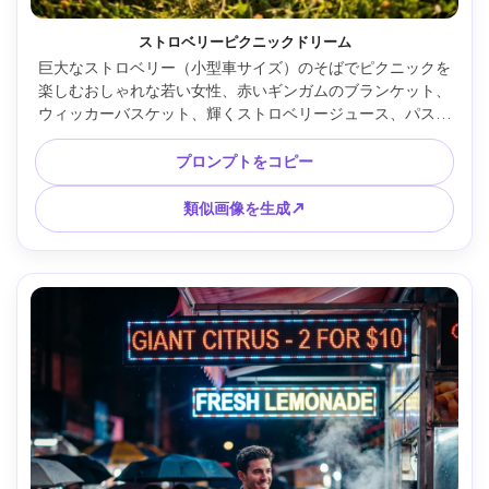
ストロベリーピクニックドリーム
巨大なストロベリー（小型車サイズ）のそばでピクニックを
楽しむおしゃれな若い女性、赤いギンガムのブランケット、
ウィッカーバスケット、輝くストロベリージュース、パステ
ルカラーの野原とワイルドフラワー、夕焼けの暖かい光、
Sony A7IV 50mm f/1.8で撮影、全身フレーミング、浅い被写
プロンプトをコピー
界深度、超現実的なスケールでありつつフォトリアルな質
感、エディトリアルカラーグレーディング、超写実的な肌や
類似画像を生成↗
自然な影 --ar 4:5