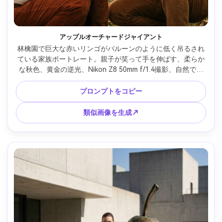
アップルオーチャードジャイアント
林檎園で巨大な赤いリンゴがバルーンのように低く吊るされ
ている家族ポートレート。親子が笑って手を伸ばす、柔らか
な秋色、黄金の逆光、Nikon Z8 50mm f/1.4撮影、自然で瞬
間的な構図、クリーミーなボケ、フォトリアルな顔と手、暖
かなノスタルジックカラー --ar 4:5
プロンプトをコピー
類似画像を生成↗