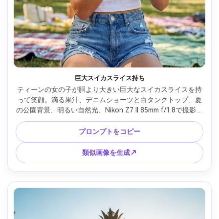
巨大スイカスライス持ち
ティーンの女の子が胴より大きい巨大なスイカスライスを持
って笑顔。滴る果汁、デニムショーツと白タンクトップ、夏
の公園背景、明るい自然光、Nikon Z7 II 85mm f/1.8で撮影、
半身ポートレート、柔らかなボケ、リアルな手と毛穴、高解
像度のライフスタイル写真 --ar 4:5
プロンプトをコピー
類似画像を生成↗