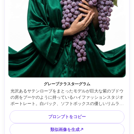
グレープクラスタ―グラム
光沢あるサテンローブをまとったモデルが巨大な紫のブドウ
の房をブーケのように持っているハイファッションスタジオ
ポートレート。白バック、ソフトボックスの優しいリムライ
ト、Phase One中判80mmで撮影、タイトな半身フレーミン
グ、果実の超詳細なブルーム質感、ラグジュアリーなビュー
プロンプトをコピー
ティーエディトリアル風、フォトリアルな肌と鋭い目 --ar 
4:5
類似画像を生成↗