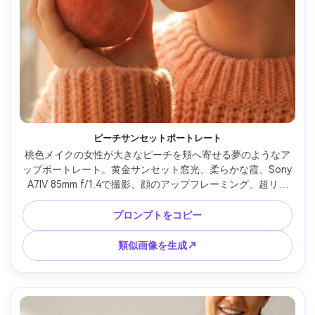
ピーチサンセットポートレート
桃色メイクの女性が大きなピーチを頬へ寄せる夢のようなア
ップポートレート。黄金サンセット窓光、柔らかな霞、Sony 
A7IV 85mm f/1.4で撮影、顔のアップフレーミング、超リア
ルな肌の毛穴とピーチの産毛、ロマンティックなビューティ
ーエディトリアルカラー --ar 4:5
プロンプトをコピー
類似画像を生成↗