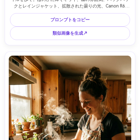
クとレインジャケット、拡散された曇りの光、Canon R6 
28mm f/2で撮影、広い環境ポートレート、鮮明な前景、葉の
フォトリアルな水分、夢のような超現実リアリズム --ar 4:5
プロンプトをコピー
類似画像を生成↗