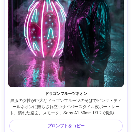
ドラゴンフルーツネオン
黒服の女性が巨大なドラゴンフルーツのそばでピンク・ティ
ールネオンに照らされ立つサイバースタイル夜ポートレー
ト。濡れた路面、スモーク、Sony A1 50mm f/1.2で撮影、半
身構図、映画的コントラスト、リアルな肌ハイライトと果実
の種、近未来的エディトリアル写真 --ar 4:5
プロンプトをコピー