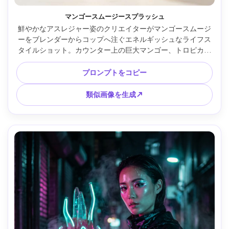
マンゴースムージースプラッシュ
鮮やかなアスレジャー姿のクリエイターがマンゴースムージ
ーをブレンダーからコップへ注ぐエネルギッシュなライフス
タイルショット。カウンター上の巨大マンゴー、トロピカル
カラー、スタジオキッチン光、Canon R3 35mm f/1.8で撮
影、鮮明な動きや写真質感、印象的なコマーシャル写真 --ar 
プロンプトをコピー
4:5
類似画像を生成↗