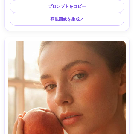
映画的光 --ar 4:5
プロンプトをコピー
類似画像を生成↗