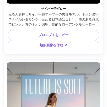
サイバー侍グロー
光る刀を持つサイバー侍アーマーの男性モデル、ネオン漢字
スタイルレタリング（読める日本語はなし）、煙のある路地
でピンクと青のネオン照明、劇的なローアングルヒーローシ
ョット、硬いリムライトとフォグ拡散、Sony A7R V、24mm
レンズ、高コントラスト、超詳細なアーマーテクスチャー、
プロンプトをコピー
高級映画ポスター構図（下部にタイトルスペース） --ar 4:5
類似画像を作成 ↗