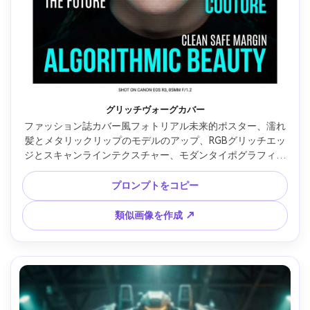
グリッチヴォーグカバー
ファッション誌カバー風フォトリアル未来的ポスター、濡れ
髪とメタリックリップのモデルのアップ、RGBグリッチエッ
ジとスキャンラインテクスチャー、モダンタイポグラフィの
カバーライン、大胆な黒背景とシアンリムライト、Canon 
EOS R3、85mm f/1.2、鋭い目、エディトリアルコントラス
プロンプトをコピー
ト、高級印刷デザイン、安全マージン --ar 4:5
類似画像を作成 ↗