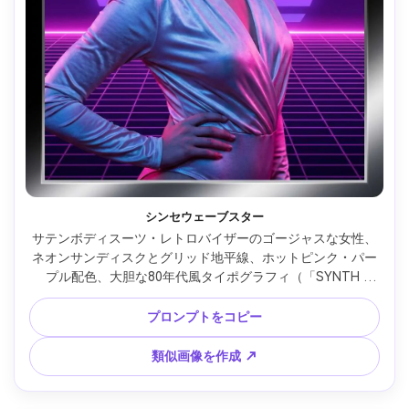
シンセウェーブスター
サテンボディスーツ・レトロバイザーのゴージャスな女性、
ネオンサンディスクとグリッド地平線、ホットピンク・パー
プル配色、大胆な80年代風タイポグラフィ（「SYNTH 
CITY」）、強いキーボックスライト、Sony A7R IV、85mm
レンズ、シャープなポートレート、ポスター構図・クリーン
プロンプトをコピー
なエッジ --ar 4:5
類似画像を作成 ↗