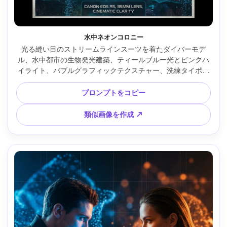
水中ネオンコロニー
光る縫い目のストリームラインスーツを着たダイバーモデ
ル、水中都市の生物発光建築、ティールブルー光とピンクハ
イライト、バブルグラフィックテクスチャー、洗練タイポグ
ラフィ（「ABYSS LIGHT」）、Canon EOS R5、35mmレン
ズ、映画的クリア、タイトルブロック付きバランス構図 --ar 
プロンプトをコピー
4:5
類似画像を作成 ↗