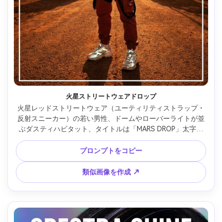
火星ストリートウェアドロップ
火星レッドストリートウェア（ユーティリティストラップ・
反射スニーカー）の若い男性、ドームやローバーライトが並
ぶダスティハビタット、タイトルは「MARS DROP」太字タ
イポグラフィ、エイリアンの太陽のような強い光、Sony 
A7IV、35mmレンズ、鮮明なテクスチャー、ハイプビースト
プロンプトをコピー
ポスター構図・クリーンなマージン --ar 4:5
類似画像を作成 ↗