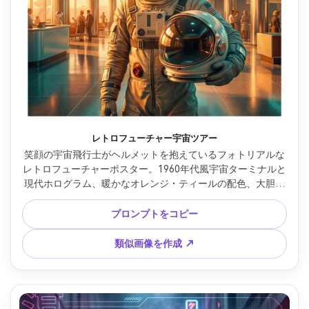
レトロフューチャー宇宙ツアー
笑顔の宇宙飛行士がヘルメットを抱えているフォトリアルな
レトロフューチャーポスター。1960年代風宇宙ターミナルと
現代ホログラム、暖かなオレンジ・ティールの配色、大胆な
ヴィンテージ×未来タイポグラフィ（「LUNAR 
EXPRESS」）、微細なハーフトーンテクスチャー、印刷向け
プロンプトをコピー
のクリーンなマージン、Nikon Z8、35mmレンズ、鮮明フォ
ーカス、映画的ライティング、ポスター構図 --ar 4:5
類似画像を作成 ↗