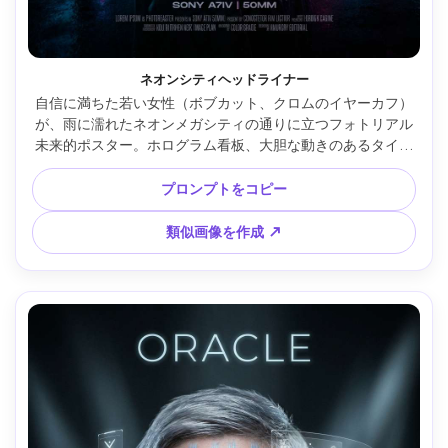
ネオンシティヘッドライナー
自信に満ちた若い女性（ボブカット、クロムのイヤーカフ）
が、雨に濡れたネオンメガシティの通りに立つフォトリアル
未来的ポスター。ホログラム看板、大胆な動きのあるタイポ
グラフィ（トップに「NEON TOMORROW」）、シアンとマ
ゼンタの光、濡れたアスファルトのリフレクション、映画的
プロンプトをコピー
リムライト、余白の多いポスターレイアウト、Sony A7IV、
50mmレンズ、浅い被写界深度、超詳細な肌テクスチャー、
類似画像を作成 ↗
高級誌カラーグレーディング、印刷向けシャープネス --ar 
4:5