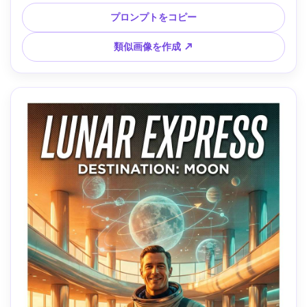
SFタイポグラフィ（「ORACLE」細いサンセリフ）、暗い背
景とソフトなボリューム光、スタジオストロボとコントロー
プロンプトをコピー
ルされたハイライト、Canon EOS R5、85mm f/1.4、超リア
ルな肌と影、高級ポスターデザイン美学 --ar 4:5
類似画像を作成 ↗