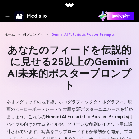
Media.io
無料で試す
ホーム
>
AIプロンプト
>
Gemini AI Futuristic Poster Prompts
あなたのフィードを伝説的
に見せる25以上のGemini
AI未来的ポスタープロンプ
ト
ネオングリッドの地平線、ホログラフィックタイポグラフィ、映
画のヒーローポートレートで大胆なSFポスターユニバースを始め
ましょう。これらの
Gemini AI Futuristic Poster Prompts
は
バイラル向きのサムネイルや、クリーンな印刷レイアウト用に設
計されています。写真をアップロードするか最初から開始、プロ