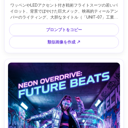
ワッペンやLEDアクセント付き戦術フライトスーツの若いパ
イロット、背景でぼやけた巨大メック、映画的ティールアン
バーのライティング、大胆なタイトル（「UNIT-07」工業的
タイポグラフィ）、塵、劇的パース、Sony A7IV、35mmレン
ズ、超リアルな布地、ブロックバスターポスター構図 --ar 
プロンプトをコピー
4:5
類似画像を作成 ↗