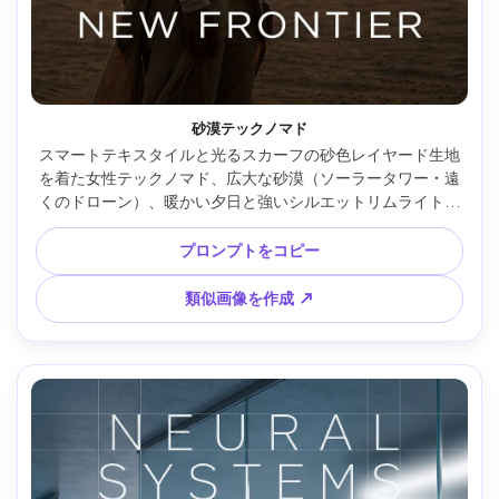
砂漠テックノマド
スマートテキスタイルと光るスカーフの砂色レイヤード生地
を着た女性テックノマド、広大な砂漠（ソーラータワー・遠
くのドローン）、暖かい夕日と強いシルエットリムライト、
ミニマルタイポグラフィ（「NEW FRONTIER」）、Canon 
EOS R5、70mmレンズ、映画的グレイン、高級ポスター配置
プロンプトをコピー
とバランス --ar 4:5
類似画像を作成 ↗