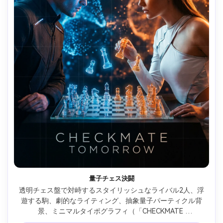
量子チェス決闘
透明チェス盤で対峙するスタイリッシュなライバル2人、浮
遊する駒、劇的なライティング、抽象量子パーティクル背
景、ミニマルタイポグラフィ（「CHECKMATE 
TOMORROW」）、Fujifilm GFX 100、110mmレンズ、浅い