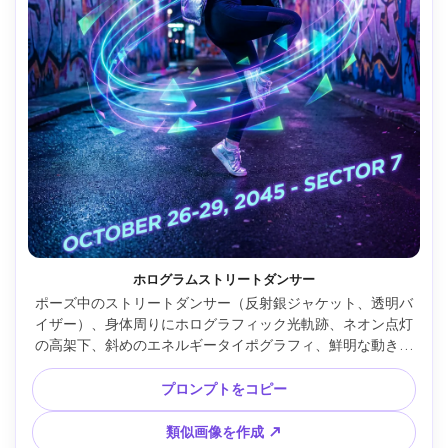
ホログラムストリートダンサー
ポーズ中のストリートダンサー（反射銀ジャケット、透明バ
イザー）、身体周りにホログラフィック光軌跡、ネオン点灯
の高架下、斜めのエネルギータイポグラフィ、鮮明な動き固
定、Nikon Z9、28mmレンズ、高速シャッタールック、鮮や
かサイバーパンク色調、見出し・日付プレースホルダー付き
プロンプトをコピー
ポスター構図 --ar 4:5
類似画像を作成 ↗