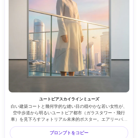
ユートピアスカイラインミューズ
白い建築コートと幾何学的な縫い目の穏やかな若い女性が、
空中歩道から明るいユートピア都市（ガラスタワー・飛行
車）を見下ろすフォトリアル未来的ポスター。エアリーパス
テルグラデ、エレガントな凝縮タイポグラフィ（「FUTURE 
IS SOFT」）、ゴールデンアワー逆光、Fujifilm GFX 100S、
プロンプトをコピー