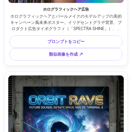
ホログラフィックヘア広告
ホログラフィックヘアとパールメイクのモデルアップの美的
キャンペーン風未来ポスター。イリデセントグラデ背景、プ
ロダクト広告タイポグラフィ（「SPECTRA SHINE」）、グ
ロッシースタジオライトとソフトボックス反射、Canon EOS 
R5、100mmマクロ、超詳細な肌、高級広告ポスター構図 --
プロンプトをコピー
ar 4:5
類似画像を作成 ↗