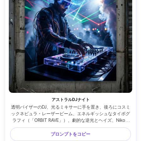
アストラルDJナイト
透明バイザーのDJ、光るミキサーに手を置き、後ろにコスミ
ックネビュラ・レーザービーム、エネルギッシュなタイポグ
ラフィ（「ORBIT RAVE」）、劇的な逆光とヘイズ、Nikon 
Z8、24mmレンズ、鮮烈コントラスト、ボケライト付きシャ
ープな被写体、フェスティバルポスター構図 --ar 4:5
プロンプトをコピー