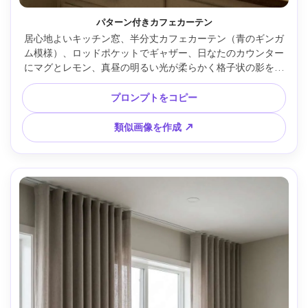
パターン付きカフェカーテン
居心地よいキッチン窓、半分丈カフェカーテン（青のギンガ
ム模様）、ロッドポケットでギャザー、日なたのカウンター
にマグとレモン、真昼の明るい光が柔らかく格子状の影を作
る、白いサブウェイタイルの壁、Fujifilm GFX100・45mm・
f/3.5、温かなライフスタイルインテリア、写実的な生地とス
プロンプトをコピー
テッチ --ar 4:5
類似画像を作成 ↗