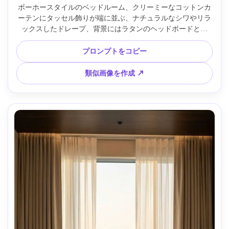
ボーホースタイルのベッドルーム、クリーミーなコットンカ
ーテンにタッセル飾りが端に並ぶ、ナチュラルなシワやリラ
ックスしたドレープ、背景にはラタンのヘッドボードと植
物、ゴールデンアワーの光で夢のある輝き、Kodak Portra風
カラ―、Sony A7R V・35mm・f/2.2、ライフスタイルインテ
プロンプトをコピー
リア撮影、超リアルな繊維とタッセル --ar 4:5
類似画像を作成 ↗