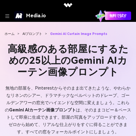
Media.io
無料で試す
ホーム
>
AIプロンプト
>
Gemini AI Curtain Image Prompts
高級感のある部屋にするた
めの25以上のGemini AIカ
ーテン画像プロンプト
無地の部屋を、Pinterestからそのまま出てきたような、やわらか
なリネンのシアー、ドラマチックなベルベットのドレープ、ゴー
ルデンアワーの窓光でハイエンドな空間に変えましょう。これら
の
Gemini AIカーテン画像プロンプト
は、そのままコピー＆ペース
トして即座に生成できます。部屋の写真をアップロードするか、
ゼロから始めて、リアルな仕上がりをすぐに得ることができま
す。すべての窓をフォーカルポイントにしましょう。