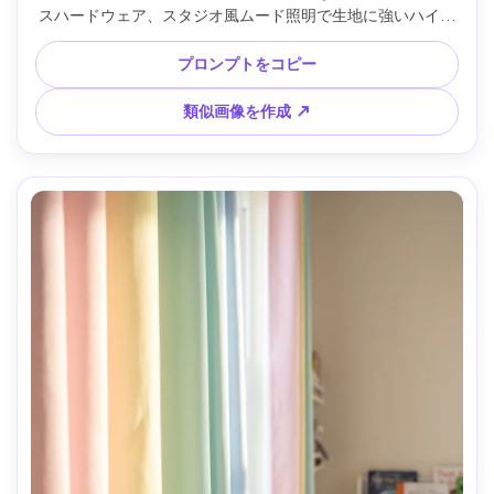
スハードウェア、スタジオ風ムード照明で生地に強いハイラ
イト、暗い壁と鏡のアクセントがぼやけている、Nikon Z9・
50mm・f/1.8、シネマ風インテリア、ウルトラリアルな光沢
プロンプトをコピー
感とドレープ --ar 4:5
類似画像を作成 ↗