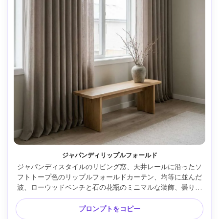
ジャパンディリップルフォールド
ジャパンディスタイルのリビング窓、天井レールに沿ったソ
フトトープ色のリップルフォールドカーテン、均等に並んだ
波、ローウッドベンチと石の花瓶のミニマルな装飾、曇り空
の柔らかい窓光で静かなトーン、微かなグレインとリアルな
ドレープ、Leica SL2・35mm・f/4、クリーンな構図、高級
プロンプトをコピー
インテリアエディトリアル --ar 4:5