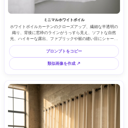
ミニマルホワイトボイル
ホワイトボイルカーテンのクローズアップ、繊細な半透明の
織り、背後に窓枠のラインがうっすら見え、ソフトな自然
光、ハイキーな露出、ファブリックや裾の縫い目にシャープ
なフォーカス、Fujifilm X-T5・56mm・f/2.0、マクロのよう
なディテール、写実的・クリーンなモダン美 --ar 4:5
プロンプトをコピー
類似画像を作成 ↗