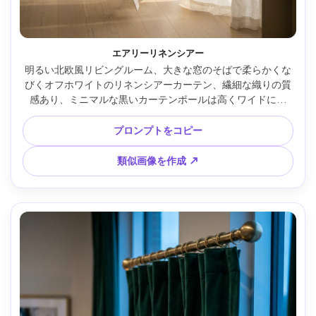
エアリーリネンシアー
明るい北欧風リビングルーム、大きな窓のそばで柔らかくな
びくオフホワイトのリネンシアーカーテン、繊細な織りの質
感あり、ミニマルな黒いカーテンポールは高くワイドに設
置、朝の暖かな光、布のドレープに自然な影、バックにはオ
ークのフローリングとニュートラルソファ、Sony A7IV・
プロンプトをコピー
35mm・f/2.8、エディトリアルインテリア撮影、ウルトラリ
アルな生地ディテール、高解像度 --ar 4:5
類似画像を作成 ↗