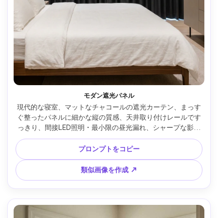
モダン遮光パネル
現代的な寝室、マットなチャコールの遮光カーテン、まっす
ぐ整ったパネルに細かな縦の質感、天井取り付けレールです
っきり、間接LED照明・最小限の昼光漏れ、シャープな影、
白いリネンの整ったベッド、Nikon Z8・28mm・f/4、高級不
動産写真風、超リアルなカーテンの重みや縫い目 --ar 4:5
プロンプトをコピー
類似画像を作成 ↗