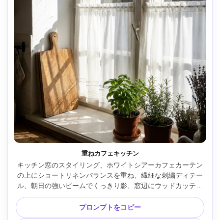
重ねカフェキッチン
キッチン窓のスタイリング、ホワイトシアーカフェカーテン
の上にショートリネンバランスを重ね、繊細な刺繍ディテー
ル、朝日の強いビームでくっきり影、窓辺にウッドカッティ
ングボードとハーブ、Canon R6 Mark II・35mm・f/3.2、ラ
イフスタイルなリアル感、超リアルな縫い目と生地の質感 --
プロンプトをコピー
ar 4:5