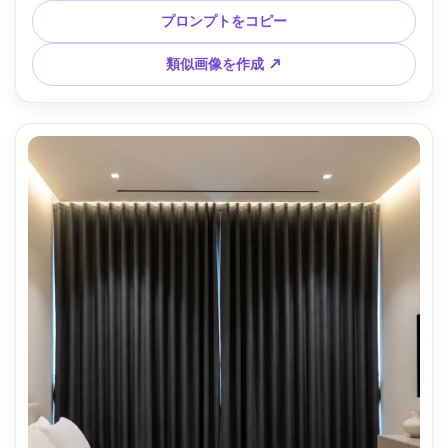
ストとシネマ風ムード、背後にはぼやけた大理石サイドテー
プロンプトをコピー
ブルとアートワーク、Canon R5・50mm・f/2.0、浅い被写界
深度、写実的な生地ハイライトと陰影 --ar 4:5
類似画像を作成 ↗