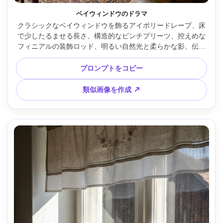
ベイウィンドウのドラマ
クラシックなベイウィンドウを飾るアイボリードレープ、床
で少したるませる長さ、構造的なピンチプリーツ、控えめな
フィニアルの装飾ロッド、明るい自然光と柔らかな影、伝統
的なリビングの装飾、Nikon Z7 II・24mm・f/4、ワイドイン
テリア構図、写実的な生地の重みとたるみ --ar 4:5
プロンプトをコピー
類似画像を作成 ↗