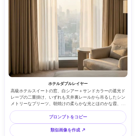
ホテルダブルレイヤー
高級ホテルスイートの窓、白シアー＋サンドカラーの遮光ド
レープの二重掛け、いずれも天井裏レールから吊るしたシン
メトリーなプリーツ、朝焼けの柔らかな光とほのかな霞、中
立的なラグジュアリーパレット、Hasselblad X2D・40mm・
f/3.2、設計的な室内フレーミング、写実的なプリーツと縁の
プロンプトをコピー
ステッチ --ar 4:5
類似画像を作成 ↗