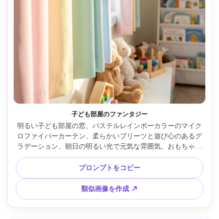
子ども部屋のファンタジー
明るい子ども部屋の窓、パステルレインボーカラーのマイク
ロファイバーカーテン、柔らかいプリーツと遊び心のあるグ
ラデーション、朝日の明るい光で元気な雰囲気、おもちゃや
本棚が背景、Sony A7IV・24mm・f/3.5、クリーンなライフ
スタイル撮影、写実的な布地の質感と縫い目 --ar 4:5
プロンプトをコピー
類似画像を作成 ↗