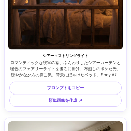
シアー＋ストリングライト
ロマンティックな寝室の窓、ふんわりしたシアーカーテンと
暖色のフェアリーライトを後ろに掛け、布越しのボケた光、
穏やかな夕方の雰囲気、背景にぼやけたベッド、Sony A7S 
III・85mm・f/1.4、浅い被写界深度、夢のようなカラーグレ
ーディング、写実的な透け感と光の拡散 --ar 4:5
プロンプトをコピー
類似画像を作成 ↗