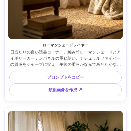
ローマンシェードレイヤー
日当たりの良い読書コーナー、編み竹ローマンシェードとア
イボリーカーテンパネルの重ね使い、ナチュラルファイバー
の質感をシャープに捉え、午後の柔らかな光であたたかなハ
イライト、小さなアームチェアと本の山はぼやかし、Canon 
R6・85mm・f/1.8、窓周りにクローズアップ、写実的な素材
プロンプトをコピー
ディテール --ar 4:5
類似画像を作成 ↗