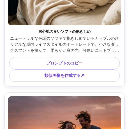
居心地の良いソファの抱きしめ
ニュートラルな色調のソファで抱きしめているカップルの超
リアルな屋内ライフスタイルのポートレートで、小さなダッ
クスフントを挟んで、柔らかい窓の光、分厚いニットブラン
ケット、ミニマルな装飾、親密な笑顔、Canon R5で撮影、
50mm f/1.8、クローズフレーム、クリーミーなボケ、リアル
プロンプトのコピー
な肌の色、居心地の良い映画のようなカラーグレード、顔と
犬にシャープな焦点 --ar 4:5
類似画像を作成する↗