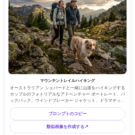
マウンテントレイルハイキング
オーストラリアン シェパードと一緒に山道をハイキングする
カップルのフォトリアルなアドベンチャー ポートレート、バ
ックパック、ウインドブレーカー ジャケット、ドラマチック
な雲、突き抜ける金色の光、Sony A7IV で撮影、24mm 
f/2.8、広い環境フレーミング、高ダイナミック レンジ、鮮明
プロンプトのコピー
な風景のディテール、ナチュラル カラー グレーディング --
ar 4:5
類似画像を作成する↗