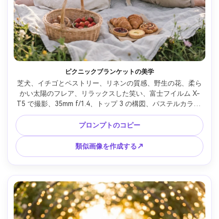
ピクニックブランケットの美学
芝犬、イチゴとペストリー、リネンの質感、野生の花、柔ら
かい太陽のフレア、リラックスした笑い、富士フイルム X-
T5 で撮影、35mm f/1.4、トップ 3 の構図、パステルカラー 
グレーディング、自然な肌と毛皮のディテール、Pinterest 
に値するライフスタイル写真 --ar 4:5
プロンプトのコピー
類似画像を作成する↗