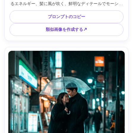
るエネルギー、髪に風が吹く、鮮明なディテールでモーショ
ンキャプチャ、Nikon Z8で撮影、35mm f/2、ローアングル
トラッキングショット、ダイナミックな構図、暖かいハイラ
プロンプトのコピー
イト、自然の影、商業ライフスタイル写真品質 --ar 4:5
類似画像を作成する↗