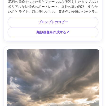
花柄の首輪をつけた犬とフォーマルな服装をしたカップルの
超リアルな結婚式のポートレート、屋外の庭の通路、柔らか
いボケ ライト、額に優しいキス、黄金色の夕日のバックライ
ト、Canon R5 で撮影、135mm で 70-200mm f/2.8、浅い被
写界深度、鮮明な生地のディテール、プレミアムな結婚式の
プロンプトのコピー
写真撮影ルック --ar 4:5
類似画像を作成する↗