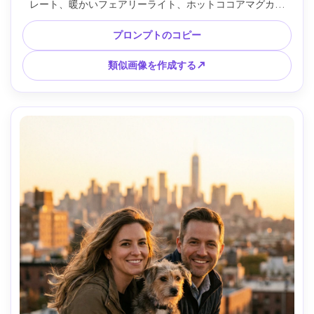
レート、暖かいフェアリーライト、ホットココアマグカッ
プ、柔らかいキャンドルライトの雰囲気、Nikon Z6IIで撮
影、50mm f/1.8、クローズフレーミング、クリーミーなボ
プロンプトのコピー
ケ、ナチュラル肌質感、暖かいお祝いカラーグレーディング 
--ar 4:5
類似画像を作成する↗