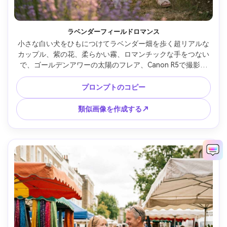
ラベンダーフィールドロマンス
小さな白い犬をひもにつけてラベンダー畑を歩く超リアルな
カップル、紫の花、柔らかい霧、ロマンチックな手をつない
で、ゴールデンアワーの太陽のフレア、Canon R5で撮影、
50mm f/1.2、夢のようなボケ、パステルカラーのグレーディ
ング、シャープな顔の特徴、ディテールの高い毛皮 --ar 4:5
プロンプトのコピー
類似画像を作成する↗