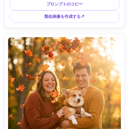
R6 で撮影、35mm f/1.8、ドキュメンタリー スタイル、ナチ
プロンプトのコピー
ュラル カラー、リアルな肌の質感、高ディテール、居心地の
良い家の美学 --ar 4:5
類似画像を作成する↗