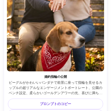
婚約指輪の公開
ビーグルがかわいいバンダナで前景に座って指輪を見せるカ
ップルの超リアルなエンゲージメントポートレート、公園の
ベンチ設定、柔らかいゴールデンアワーの光、喜びに満ちた
驚きの表情、Sony A7R V で撮影、85mm f/1.4、クローズア
ップ、前景ぼかし、詳細な手とリングの輝き、ロマンチック
プロンプトのコピー
なカラーグレード --ar 4:5