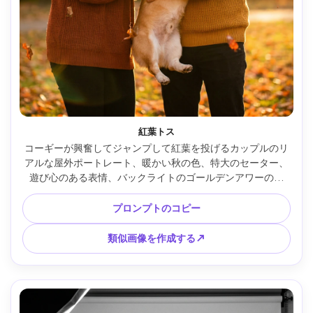
紅葉トス
コーギーが興奮してジャンプして紅葉を投げるカップルのリ
アルな屋外ポートレート、暖かい秋の色、特大のセーター、
遊び心のある表情、バックライトのゴールデンアワーの太
陽、Nikon D850で撮影、50mm f/1.4、高速シャッター、鮮
明なアクションフリーズ、浅い被写界深度、鮮やかでありな
プロンプトのコピー
がら自然なカラーグレーディング --ar 4:5
類似画像を作成する↗