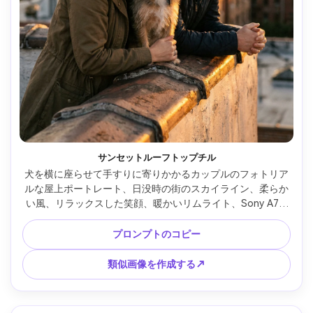
サンセットルーフトップチル
犬を横に座らせて手すりに寄りかかるカップルのフォトリア
ルな屋上ポートレート、日没時の街のスカイライン、柔らか
い風、リラックスした笑顔、暖かいリムライト、Sony A7R 
IVで撮影、85mm f/1.8、半体構成、浅い被写界深度、編集ラ
イフスタイルの質、豊かな暖かいトーン --ar 4:5
プロンプトのコピー
類似画像を作成する↗