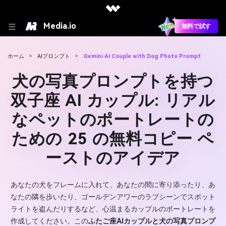
Media.io
無料で試す
ホーム
>
AIプロンプト
>
Gemini AI Couple with Dog Photo Prompt
犬の写真プロンプトを持つ
双子座 AI カップル: リアル
なペットのポートレートの
ための 25 の無料コピー ペ
ーストのアイデア
あなたの犬をフレームに入れて、あなたの間に寄り添ったり、あ
なたの隣を歩いたり、ゴールデンアワーのラブシーンでスポット
ライトを盗んだりするなど、心温まるカップルのポートレートを
作成してください。この
ふたご座AIカップルと犬の写真プロンプ