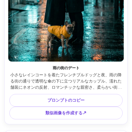
雨の街のデート
小さなレインコートを着たフレンチブルドッグと夜、雨の降
る街の通りで透明な傘の下に立つリアルなカップル、濡れた
舗装にネオンの反射、ロマンチックな親密さ、柔らかい街灯
の輝き、富士フイルム GFX100S で撮影、63mm f/2.8、浅い
被写界深度、シネマティックティールオレンジグレード、詳
プロンプトのコピー
細な雨滴、高解像度 --ar 4:5
類似画像を作成する↗