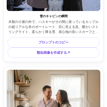
雪のキャビンの瞬間
木製の小屋の外で、ハスキーがその間に座っているカップル
の超リアルな冬のポートレート、目に見える息、暖かいスト
リングライト、柔らかく降る雪、居心地の良いスカーフとウ
ールのコート、優しい額のタッチ、Sony A1で撮影、85mm 
f/1.8、柔らかい背景のボケ、暖かくて涼しいコントラスト、
プロンプトのコピー
さわやかな毛皮のディテール、編集冬の写真 --ar 4:5
類似画像を作成する↗