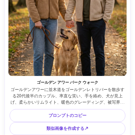
ゴールデン アワー パーク ウォーク
ゴールデンアワーに並木道をゴールデンレトリバーを散歩す
る20代後半のカップル、率直な笑い、手を絡め、犬が見上
げ、柔らかいリムライト、暖色のグレーディング、被写界深
度が浅い、Sony A7IVで撮影、85mm f/1.4、アイレベル、ハ
ーフボディフレーミング、自然な肌の質感、編集ライフスタ
プロンプトのコピー
イル写真、高解像度 --ar 4:5
類似画像を作成する↗