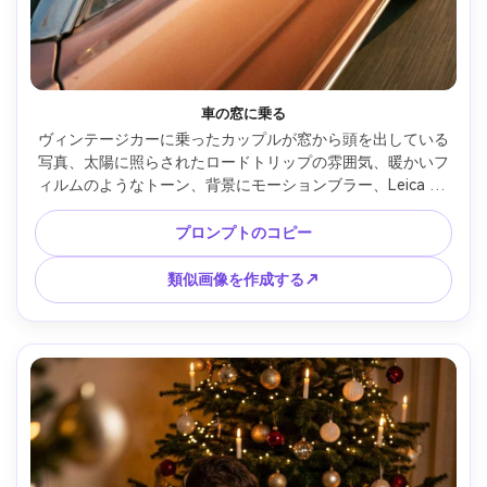
車の窓に乗る
ヴィンテージカーに乗ったカップルが窓から頭を出している
写真、太陽に照らされたロードトリップの雰囲気、暖かいフ
ィルムのようなトーン、背景にモーションブラー、Leica Q2
で撮影、28mm、自然光、ノスタルジックなカラーグレー
ド、顔と犬にシャープなフォーカス、高解像度 --ar 4:5
プロンプトのコピー
類似画像を作成する↗