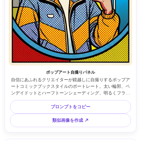
ポップアート自撮りパネル
自信にあふれるクリエイターが鏡越しに自撮りするポップア
ートコミックブックスタイルのポートレート。太い輪郭、ベ
ンデイドットとハーフトーンシェーディング、明るくフラッ
トな色、空白の吹き出し、キラキラSFXアイコン、クリーン
なグラフィックシェイプ、トレンドなストリートウェアスタ
プロンプトをコピー
イリング、陽気でTikTok向きなムード、鮮明なプリントテク
スチャ、精細だがシンプルな形状、85mmレンズ、浅い被写
類似画像を作成 ↗
界深度、ソフトな映画風ライティング --ar 4:5