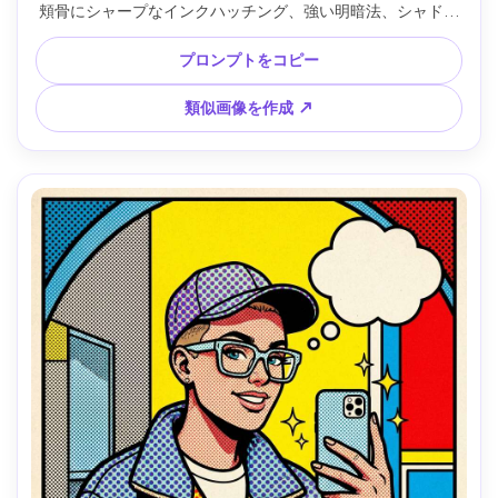
頬骨にシャープなインクハッチング、強い明暗法、シャドウ
にはハーフトーン、雨で濡れた窓、上部にはキャプションボ
ックスと空スペース、ムーディなノワール雰囲気、きれいで
プロンプトをコピー
太い輪郭、プロ品質のイラスト、85mmレンズ、浅い被写界
深度、ソフトな映画風ライティング --ar 4:5
類似画像を作成 ↗