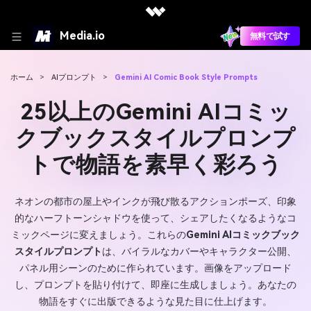
Media.io
無料で試す
ホーム
>
AIプロンプト
>
Gemini AI Comic Book Style Prompts
25以上のGemini AIコミッ
クブックスタイルプロンプ
トで物語を素早く彩ろう
ネオンの都市の屋上やインクが飛び散るアクションポーズ、印象
的なハーフトーンシャドウを使って、シェアしたくなるようなコ
ミックページに変えましょう。これらの
Gemini AIコミックブック
スタイルプロンプト
は、バイラルなカバーやキャラクター公開、
パネル用シーンのために作られています。画像をアップロード
し、プロンプトを貼り付けて、即座に生成しましょう。あなたの
物語をすぐに出版できるような見た目に仕上げます。