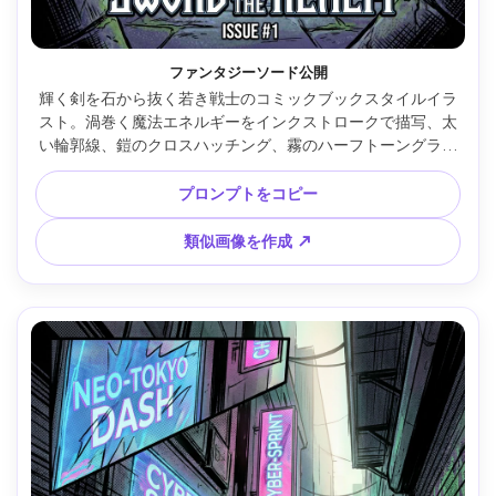
ファンタジーソード公開
輝く剣を石から抜く若き戦士のコミックブックスタイルイラ
スト。渦巻く魔法エネルギーをインクストロークで描写、太
い輪郭線、鎧のクロスハッチング、霧のハーフトーングラデ
ーション、中世遺跡と月光の背景、劇的な中央構図、壮大な
ヒロイズム、カバーアート品質、宝石色の濃密パレット、
プロンプトをコピー
85mmレンズ、浅い被写界深度 --ar 4:5
類似画像を作成 ↗