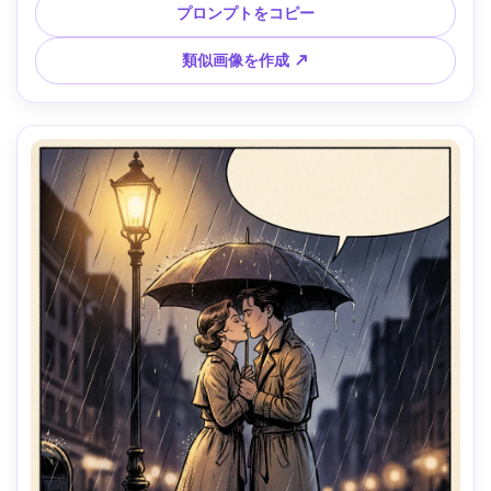
ンシャドウ、スピード感あるインクのスジ、緊張感あるムー
プロンプトをコピー
ド、グラフィックノベルページのようなパネル構図、85mm
レンズ、浅い被写界深度、ソフトな映画風ライティング --ar 
類似画像を作成 ↗
4:5