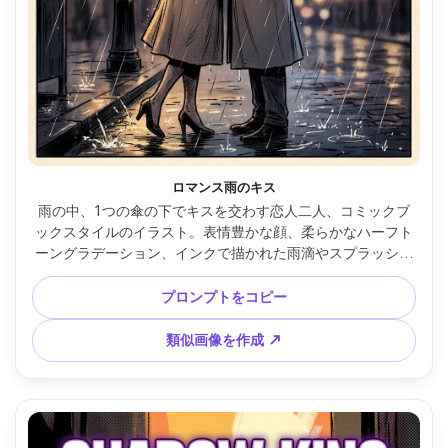
ロマンス雨のキス
雨の中、1つの傘の下でキスを交わす恋人二人、コミックブ
ックスタイルのイラスト。表情豊かな顔、柔らかなハーフト
ーングラデーション、インクで描かれた雨滴やスプラッシュ
エフェクト、暖かな街灯の光、エレガントな線画、優しいク
ロスハッチング、ロマンティックな映画風ムード、空白の吹
プロンプトをコピー
き出し用スペースあるおしゃれな構図、85mmレンズ、浅い
被写界深度 --ar 4:5
類似画像を作成 ↗