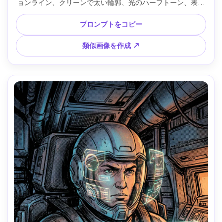
ョンライン、クリーンで太い輪郭、光のハーフトーン、表情
豊かな目と自信あふれる笑顔、パステルからネオンへの色変
化、中央ダイナミック構図、ポジティブで力強いムード、
プロンプトをコピー
85mmレンズ、浅い被写界深度、ソフトな映画風ライティン
グ --ar 4:5
類似画像を作成 ↗