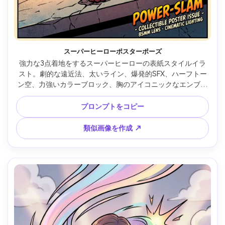
スーパーヒーローポスターポーズ
強力な3点着地をするスーパーヒーローの表紙スタイルイラ
スト。劇的な遠近法、太いライン、爆発的SFX、ハーフトー
ン空、力強いカラーブロック、胸のアイコニックなエンブレ
ム、ポスターらしいハイエナジー構図、85mmレンズ、浅い
被写界深度、ソフトな映画風ライティング --ar 4:5
プロンプトをコピー
類似画像を作成 ↗