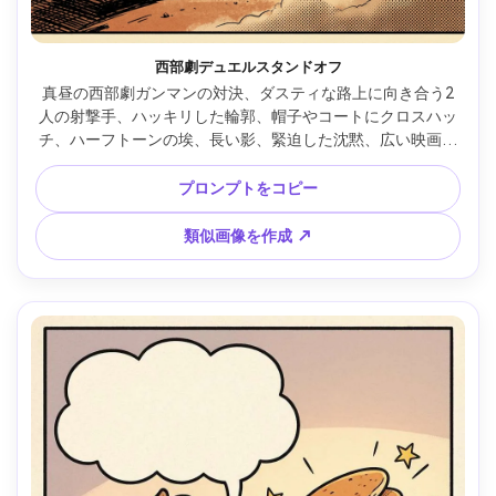
西部劇デュエルスタンドオフ
真昼の西部劇ガンマンの対決、ダスティな路上に向き合う2
人の射撃手、ハッキリした輪郭、帽子やコートにクロスハッ
チ、ハーフトーンの埃、長い影、緊迫した沈黙、広い映画的
構図とキャプション用スペース、ザラリとしたプリント感、
85mmレンズ、浅い被写界深度 --ar 4:5
プロンプトをコピー
類似画像を作成 ↗