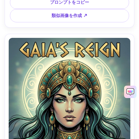
を、クリーンインク、親しみやすい土曜朝のコミック風、
プロンプトをコピー
85mmレンズ、浅い被写界深度、ソフトな映画風ライティン
グ --ar 4:5
類似画像を作成 ↗