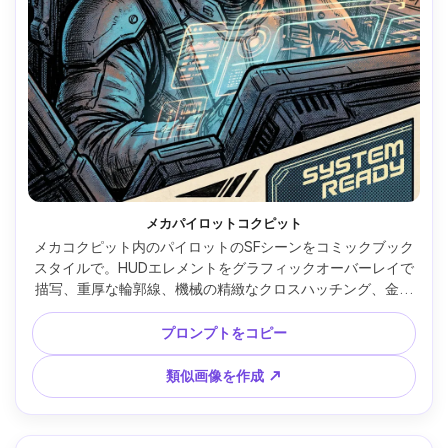
メカパイロットコクピット
メカコクピット内のパイロットのSFシーンをコミックブック
スタイルで。HUDエレメントをグラフィックオーバーレイで
描写、重厚な輪郭線、機械の精緻なクロスハッチング、金属
のハーフトーン、集中した表情、ドラマチックなライティン
グ、パネル構図、精密な工業デザイン、85mmレンズ、浅い
プロンプトをコピー
被写界深度 --ar 4:5
類似画像を作成 ↗