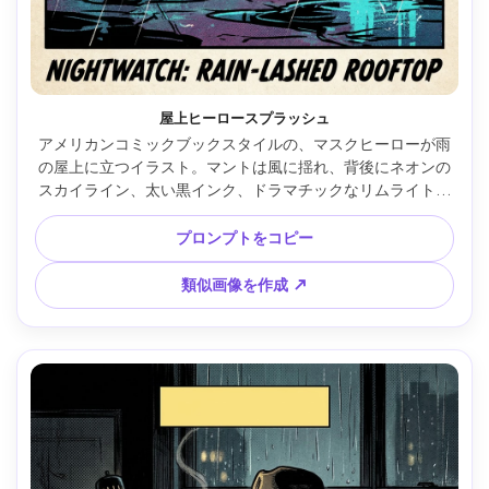
屋上ヒーロースプラッシュ
アメリカンコミックブックスタイルの、マスクヒーローが雨
の屋上に立つイラスト。マントは風に揺れ、背後にネオンの
スカイライン、太い黒インク、ドラマチックなリムライト、
力強いシャドウ、空にはハーフトーングラデーション、ダイ
ナミックなローアングル、映画のような見開き構図、グリテ
プロンプトをコピー
ィなグラフィックノベル風、精密なライン作画、シアンとマ
ゼンタの鮮やかなリミテッドパレット、マスターピース品
類似画像を作成 ↗
質、85mmレンズ、浅い被写界深度 --ar 4:5