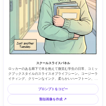
スクールスライスパネル
ロッカーのある廊下で本を抱えて微笑む学生の日常、コミッ
クブックスタイルのスライスオブライフシーン。コージーラ
イティング、クリーンなインク、柔らかいハーフトーン、や
さしいパステルパレット、シンプルな背景、パネル枠あり、
小さなキャプションボックス、親しみやすいムード、鮮明な
プロンプトをコピー
イラスト品質、85mmレンズ、浅い被写界深度 --ar 4:5
類似画像を作成 ↗