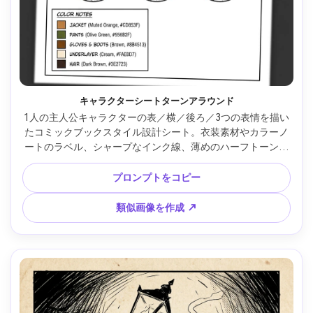
キャラクターシートターンアラウンド
1人の主人公キャラクターの表／横／後ろ／3つの表情を描い
たコミックブックスタイル設計シート。衣装素材やカラーノ
ートのラベル、シャープなインク線、薄めのハーフトーンシ
ャドウ、クリーンな白背景、スタジオフラットなコミック表
現、制作向きレイアウト、85mmレンズ、浅い被写界深度 --
プロンプトをコピー
ar 4:5
類似画像を作成 ↗