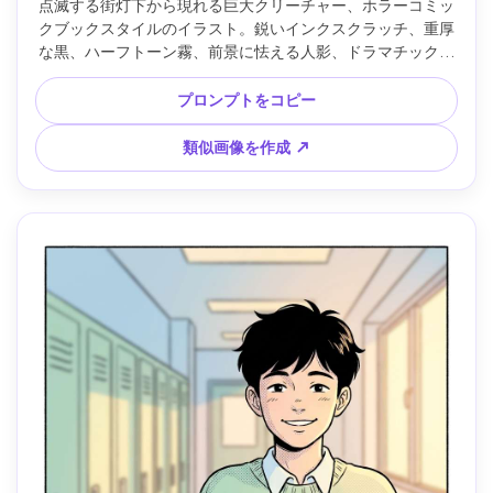
点滅する街灯下から現れる巨大クリーチャー、ホラーコミッ
クブックスタイルのイラスト。鋭いインクスクラッチ、重厚
な黒、ハーフトーン霧、前景に怯える人影、ドラマチックな
パース、ざらっとした紙の質感、緊迫した映画ムード、高精
細線画、グラフィックノベルのホラートーン、85mmレン
プロンプトをコピー
ズ、浅い被写界深度 --ar 4:5
類似画像を作成 ↗