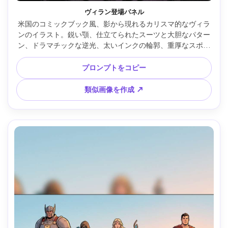
ヴィラン登場パネル
米国のコミックブック風、影から現れるカリスマ的なヴィラ
ンのイラスト。鋭い顎、仕立てられたスーツと大胆なパター
ン、ドラマチックな逆光、太いインクの輪郭、重厚なスポッ
トブラック、背景にハーフトーンシェーディング、不穏なオ
ーラ、中央構図のカバーフレーム、高精密なライン作画、現
プロンプトをコピー
代的グラフィックノベル仕上げ、85mmレンズ、浅い被写界
深度 --ar 4:5
類似画像を作成 ↗