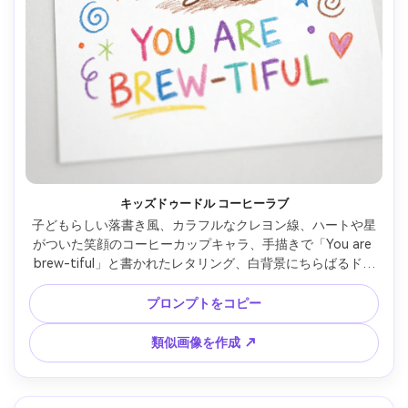
キッズドゥードル コーヒーラブ
子どもらしい落書き風、カラフルなクレヨン線、ハートや星
がついた笑顔のコーヒーカップキャラ、手描きで「You are 
brew-tiful」と書かれたレタリング、白背景にちらばるドゥ
ードル装飾、楽しいギフト感、ハイレゾ・ウォーターマーク
なし、85mmレンズ、浅い被写界深度、やさしい映画風ライ
プロンプトをコピー
ティング --ar 4:5
類似画像を作成 ↗