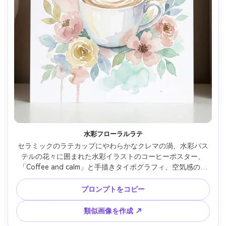
水彩フローラルラテ
セラミックのラテカップにやわらかなクレマの渦、水彩パス
テルの花々に囲まれた水彩イラストのコーヒーポスター、
「Coffee and calm」と手描きタイポグラフィ、空気感のあ
る余白、ギャラリー品質のアートプリント、ハイレゾ・クリ
ーンエッジ・ウォーターマークなし、85mmレンズ、浅い被
プロンプトをコピー
写界深度、やわらかな映画的ライティング --ar 4:5
類似画像を作成 ↗