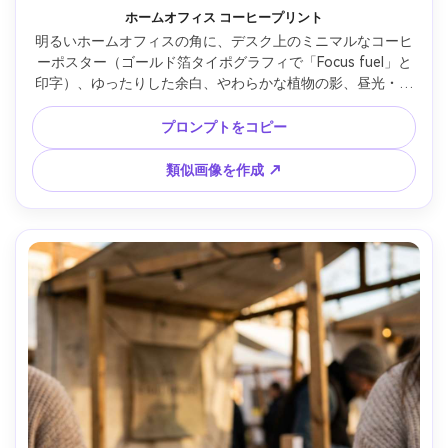
ホームオフィス コーヒープリント
明るいホームオフィスの角に、デスク上のミニマルなコーヒ
ーポスター（ゴールド箔タイポグラフィで「Focus fuel」と
印字）、ゆったりした余白、やわらかな植物の影、昼光・窓
越しライティング、85mmレンズのボケ、リアルな質感、ハ
イレゾ・ウォーターマークなし --ar 4:5
プロンプトをコピー
類似画像を作成 ↗