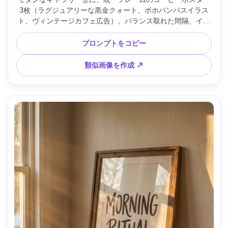
3枚（ラグジュアリーな黒金クォート、ボホパンパスイラス
ト、ヴィンテージカフェ広告）、バランス取れた間隔、イン
テリアスタイリング、やわらかな昼光、フォトリアル、高解
像度、ウォーターマークなし、85mmレンズ、浅い被写界深
プロンプトをコピー
度 --ar 4:5
類似画像を作成 ↗