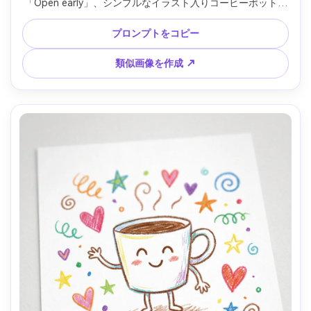
「Open early」、シンプルなイラスト入りコーヒーポット、
やや擦れたエッジ、ハイレゾ・ウォーターマークなし、
85mmレンズ、浅い被写界深度 --ar 4:5
プロンプトをコピー
類似画像を作成 ↗