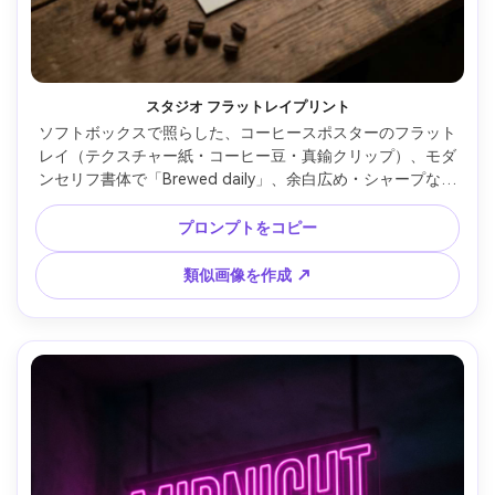
スタジオ フラットレイプリント
ソフトボックスで照らした、コーヒースポスターのフラット
レイ（テクスチャー紙・コーヒー豆・真鍮クリップ）、モダ
ンセリフ書体で「Brewed daily」、余白広め・シャープなイ
ンク仕上げ、俯瞰構図、鮮明なフォーカス、ハイレゾ・ウォ
ーターマークなし、85mmレンズ、浅い被写界深度 --ar 4:5
プロンプトをコピー
類似画像を作成 ↗