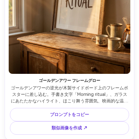
ゴールデンアワー フレームグロー
ゴールデンアワーの逆光が木製サイドボード上のフレームポ
スターに差し込む。手書き文字「Morning ritual」、ガラス
にあたたかなハイライト、ほこり舞う雰囲気、映画的な温か
み、50mmレンズ、自然な影、フォトリアルな質感、ハイレ
ゾ・ウォーターマークなし --ar 4:5
プロンプトをコピー
類似画像を作成 ↗