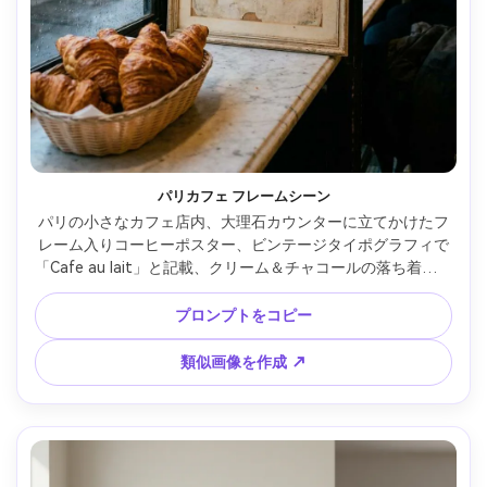
パリカフェ フレームシーン
パリの小さなカフェ店内、大理石カウンターに立てかけたフ
レーム入りコーヒーポスター、ビンテージタイポグラフィで
「Cafe au lait」と記載、クリーム＆チャコールの落ち着いた
色合い、窓から入る街灯、35mmドキュメンタリー風、リア
ルな映り込み、ハイレゾ・ウォーターマークなし --ar 4:5
プロンプトをコピー
類似画像を作成 ↗