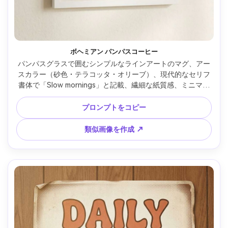
ボヘミアン パンパスコーヒー
パンパスグラスで囲むシンプルなラインアートのマグ、アー
スカラー（砂色・テラコッタ・オリーブ）、現代的なセリフ
書体で「Slow mornings」と記載、繊細な紙質感、ミニマル
シェイプ、バランス取れた余白、印刷対応・高解像度・ウォ
ーターマークなし、85mmレンズ、浅い被写界深度、やわら
プロンプトをコピー
かな映画的ライティング --ar 4:5
類似画像を作成 ↗