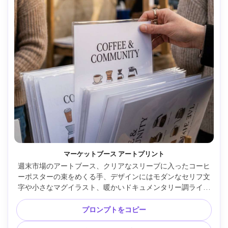
マーケットブース アートプリント
週末市場のアートブース、クリアなスリーブに入ったコーヒ
ーポスターの束をめくる手、デザインにはモダンなセリフ文
字や小さなマグイラスト、暖かいドキュメンタリー調ライテ
ィング、ナチュラルな肌質、ハイレゾ・ウォーターマークな
し、85mmレンズ、浅い被写界深度 --ar 4:5
プロンプトをコピー