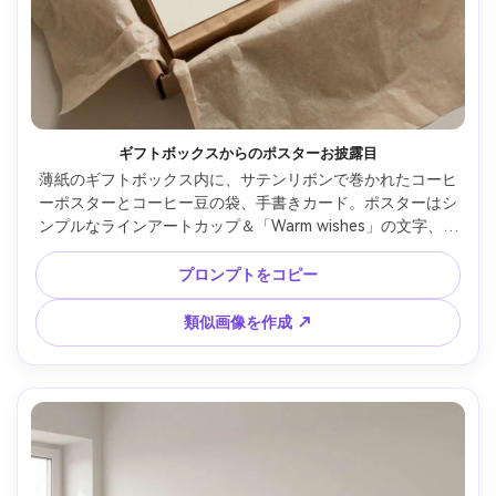
ギフトボックスからのポスターお披露目
薄紙のギフトボックス内に、サテンリボンで巻かれたコーヒ
ーポスターとコーヒー豆の袋、手書きカード。ポスターはシ
ンプルなラインアートカップ＆「Warm wishes」の文字、ソ
フトなニュートラルパレット、俯瞰構図、フォトリアル、高
解像度、ウォーターマークなし、85mmレンズ、浅い被写界
プロンプトをコピー
深度、やさしい映画風ライティング --ar 4:5
類似画像を作成 ↗