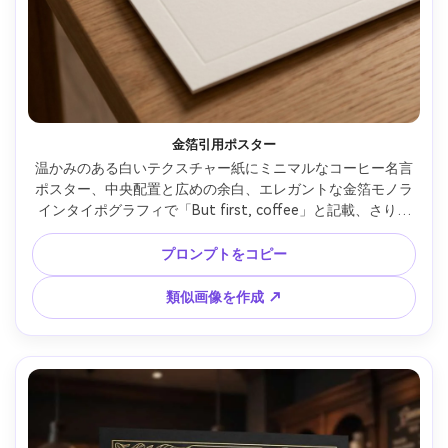
金箔引用ポスター
温かみのある白いテクスチャー紙にミニマルなコーヒー名言
ポスター、中央配置と広めの余白、エレガントな金箔モノラ
インタイポグラフィで「But first, coffee」と記載、さりげ
ないエンボス効果、テキスト上に小さなスチームアイコン、
すっきりしたモダングリッド、高級文具風、印刷準備済・高
プロンプトをコピー
解像度・シャープエッジ・ウォーターマークなし、85mmレ
ンズ、浅い被写界深度、やわらかな映画的ライティング --ar 
類似画像を作成 ↗
4:5