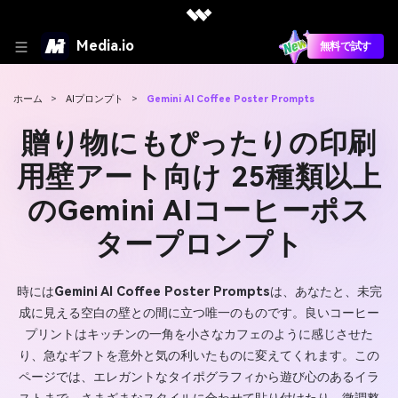
Media.io
無料で試す
ホーム
>
AIプロンプト
>
Gemini AI Coffee Poster Prompts
贈り物にもぴったりの印刷
用壁アート向け 25種類以上
のGemini AIコーヒーポス
タープロンプト
時には
Gemini AI Coffee Poster Prompts
は、あなたと、未完
成に見える空白の壁との間に立つ唯一のものです。良いコーヒー
プリントはキッチンの一角を小さなカフェのように感じさせた
り、急なギフトを意外と気の利いたものに変えてくれます。この
ページでは、エレガントなタイポグラフィから遊び心のあるイラ