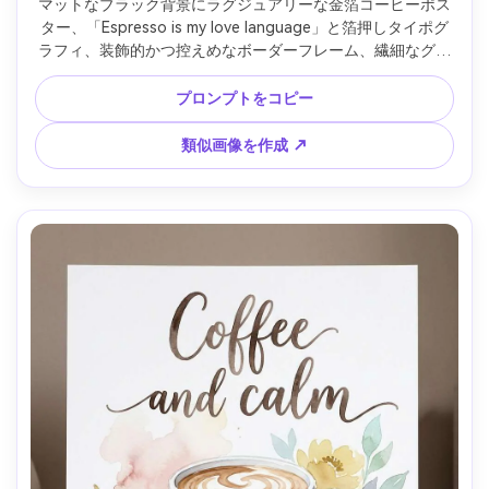
マットなブラック背景にラグジュアリーな金箔コーヒーポス
ター、「Espresso is my love language」と箔押しタイポグ
ラフィ、装飾的かつ控えめなボーダーフレーム、繊細なグレ
イン、高級カフェの雰囲気、シャープなベクター風ライン、
印刷対応・超高解像度・ウォーターマークなし、85mmレン
プロンプトをコピー
ズ、浅い被写界深度、やわらかな映画的ライティング --ar 
4:5
類似画像を作成 ↗