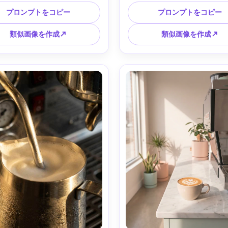
角度、完璧な対称性とクリーン
近くの陶器マグ、空気中の優
Cカタログ品質、Canon EOS 
ーム、温かく誘うライフスタ
プロンプトをコピー
プロンプトをコピー
50mm、f/11、高解像度、フォト
ン、Fujifilm X-T5、35mm、f/
リアリスティック --ar 4:5
チュラルなフィルム調、フォ
類似画像を作成↗
類似画像を作成↗
スティック --ar 4:5