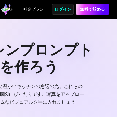
API
料金プラン
ログイン
無料で始める
マシンプロンプト
を作ろう
な温かいキッチンの窓辺の光。これらの
用構図にぴったりです。写真をアップロー
アムなビジュアルを手に入れましょう。