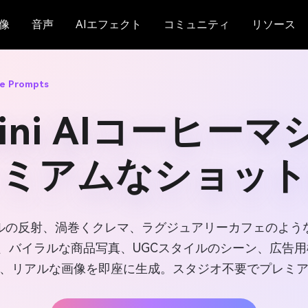
像
音声
AIエフェクト
コミュニティ
リソース
ne Prompts
mini AIコーヒー
レミアムなショット
ルの反射、渦巻くクレマ、ラグジュアリーカフェのよう
、バイラルな商品写真、UGCスタイルのシーン、広告
、リアルな画像を即座に生成。スタジオ不要でプレミ