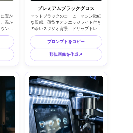
プレミアムブラックグロス
前に置か
マットブラックのコーヒーマシン微細
テ、温か
な質感、薄型ネオンエッジライト付き
カウンタ
の暗いスタジオ背景、ドリップトレイ
7C、
に水滴でリアリズム、高級テックな雰
ル調グレ
囲気、Sony A1、90mm、f/7.1、超精
プロンプトをコピー
ィック 
細反射、フォトリアリスティック --ar 
4:5
類似画像を作成↗