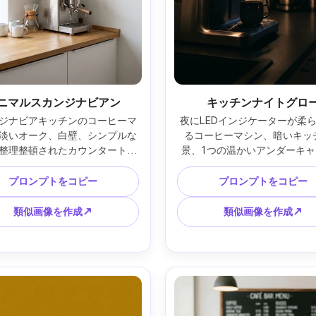
ニマルスカンジナビアン
キッチンナイトグロ
ジナビアキッチンのコーヒーマ
夜にLEDインジケーターが柔
淡いオーク、白壁、シンプルな
るコーヒーマシン、暗いキッ
整理整頓されたカウンタートッ
景、1つの温かいアンダーキャ
柔らかな拡散日光、広い空間構
トライト、ステンレスの反射
non EOS R6、35mm、f/4、ク
夜のコーヒームード、Sony A7S 
プロンプトをコピー
プロンプトをコピー
でニュートラルなトーン、フォ
50mm、f/1.8、低光でも鮮明
リアリスティック --ar 4:5
リアリスティック --ar 4:
類似画像を作成↗
類似画像を作成↗