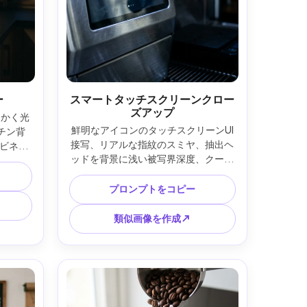
ー
スマートタッチスクリーンクロー
ズアップ
らかく光
鮮明なアイコンのタッチスクリーンUI
チン背
接写、リアルな指紋のスミヤ、抽出ヘ
ビネッ
ッドを背景に浅い被写界深度、クール
美、遅い
な現代的照明、Nikon Z7 II、105mm、
III、
f/3.2、シャープなマイクロコントラス
、フォト
プロンプトをコピー
ト、フォトリアリスティック --ar 4:5
5
類似画像を作成↗