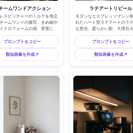
チームワンドアクション
ラテアートリビール
レスピッチャーのミルクを泡立
モダンなエスプレッソマシン
チームワンドの接写、きめ細や
れたハート型ラテアートのラ
イクロフォームの渦、背景にコ
な窓光、柔らかい影、大理石
マシン操作部、劇的なサイドラ
ー、ミニマル美学、Sony A
、結露とリアルなハイライト、
35mm、f/2、クリーンパステ
プロンプトをコピー
プロンプトをコピー
n Z8、85mm、f/2、編集用ドリン
ーディング、フォトリアリステ
フォトリアリスティック --ar 
--ar 4:5
類似画像を作成↗
類似画像を作成↗
4:5