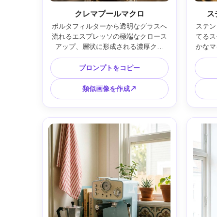
クレマプールマクロ
ス
ポルタフィルターから透明なグラスへ
ステン
流れるエスプレッソの極端なクロース
てるス
アップ、層状に形成される濃厚クレ
かなマ
マ、中空でとらえられた液滴、後ろで
ーヒー
ぼやけるコーヒーマシン本体、高速マ
イト
プロンプトをコピー
クロルック、Canon 5D Mark IV、
Niko
100mmマクロ、f/4、鮮明な質感、フ
ク写真、
類似画像を作成↗
ォトリアリスティック、柔らかい映画
的なライト --ar 4:5