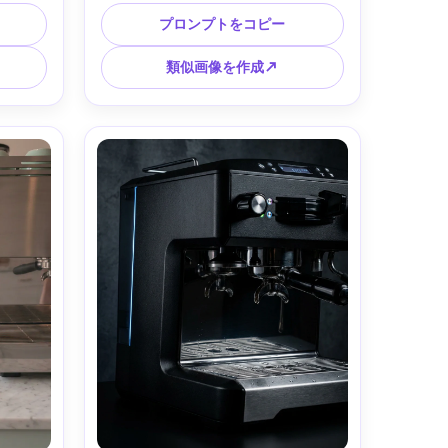
しいスチ
成、背景ぼけた瓶やカップ、映画的な
イルシー
影、雰囲気ある蒸気、Sony A7IV、
プロンプトをコピー
2.8、ナ
50mm、f/1.8、浅い被写界深度、リッ
トリアリ
チコントラスト、フォトリアリスティ
類似画像を作成↗
ック --ar 4:5