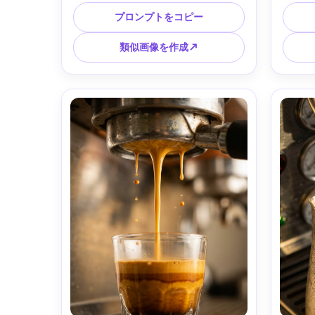
イトで鋭いエッジを強調、光沢反射は
分の一
ソフトボックスで制御、最小限の小道
な線、E
プロンプトをコピー
具、高級商品ヒーローショット、Sony 
R5、
A7R IV、85mmレンズ、f/8、超高精密
類似画像を作成↗
ディテール、クリーンな商業カラーグ
レーディング、フォトリアリスティッ
ク --ar 4:5