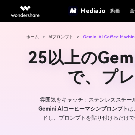
Media.io
動画
画
ホーム
>
AIプロンプト
>
Gemini AI Coffee Machi
25以上のGe
で、プ
雰囲気をキャッチ：ステンレススチー
Gemini AIコーヒーマシンプロンプト
は
ドし、プロンプトを貼り付けるだけで