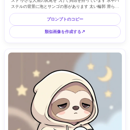
スト 小さな人魚の尻尾をつけて貝殻を持っています 水中パ
ステルの背景に泡とサンゴの形があります 太い輪郭 滑らか
な陰影 パールのようなハイライト 愛らしい海の雰囲気 ステ
ッカーとプロフィール用のセンターキャラクター 85mmレン
プロンプトのコピー
ズ 浅い被写界深度 --ar 4:5
類似画像を作成する↗