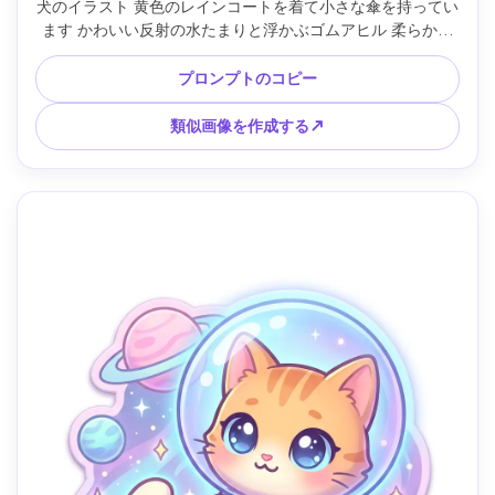
犬のイラスト 黄色のレインコートを着て小さな傘を持ってい
ます かわいい反射の水たまりと浮かぶゴムアヒル 柔らかい
雨の日のカラーパレット 太いきれいなラインアート 微妙な
ハイライト 遊び心のある表情 切り取りやすいシンプルな背
プロンプトのコピー
景 上質なマスコットキャラクター 85mmレンズ 被写界深度
浅い --ar 4:5
類似画像を作成する↗