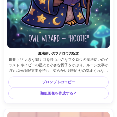
魔法使いのフクロウの呪文
川井ちび 大きな輝く目を持つ小さなフクロウの魔法使いのイ
ラスト ネイビーの星衣と小さな帽子をかぶり、ルーン文字が
浮かぶ光る呪文本を持ち、柔らかい月明かりの気まぐれな夜
の背景、太くてきれいな輪郭、滑らかな陰影、魔法の粒子、
かわいいファンタジーマスコットスタイル、プロのキャラク
プロンプトのコピー
ターシート品質、85mmレンズ、浅い被写界深度 --ar 4:5
類似画像を作成する↗