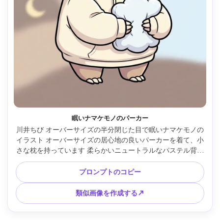
眠いナマケモノのパーカー
川井ちび オーバーサイズの半分閉じた目で眠いナマケモノの
イラスト オーバーサイズの居心地の良いパーカーを着て、小
さな枕を持っています 柔らかいニュートラルなパステル背景
に星が最小限に抑えられています 太いクリーンなラインアー
ト 優しいセルシェーディング リラックスできる健康的なム
プロンプトのコピー
ード すっきりとしたシルエット 落ち着いた感情やステッカ
ーに最適 85mmレンズ 被写界深度が浅い ソフトなシネマテ
類似画像を作成する↗
ィックライティング --ar 4:5