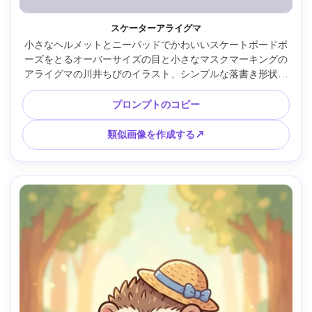
スケーターアライグマ
小さなヘルメットとニーパッドでかわいいスケートボードポ
ーズをとるオーバーサイズの目と小さなマスクマーキングの
アライグマの川井ちびのイラスト、シンプルな落書き形状の
明るい都会的なパステル背景、大胆なアウトライン、柔らか
いセルシェーディング、エネルギッシュな楽しいムード、ス
プロンプトのコピー
テッカー用のすっきりとしたシルエット、高品質のキャラク
ターアート、85mmレンズ、浅い被写界深度、柔らかい映画
類似画像を作成する↗
的な照明 --ar 4:5