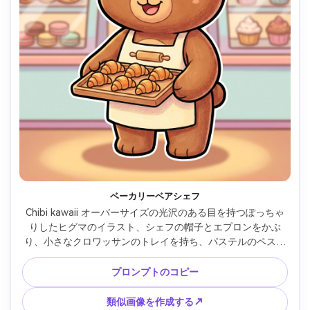
ベーカリーベアシェフ
Chibi kawaii オーバーサイズの光沢のある目を持つぽっちゃ
りしたヒグマのイラスト、シェフの帽子とエプロンをかぶ
り、小さなクロワッサンのトレイを持ち、パステルのペスト
リーが描かれたベーカリーカウンターの背景、太い輪郭、柔
らかいセルシェーディング、暖かく居心地の良い照明ルッ
プロンプトのコピー
ク、フレンドリーなブランドマスコットの雰囲気、高ディテ
ール、ステッカーパック準備完了、85mmレンズ、浅い被写
類似画像を作成する↗