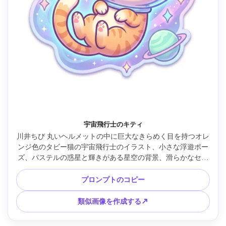
宇宙飛行士のキティ
川井ちび 丸いヘルメットの中に巨大なきらめく目を持つオレ
ンジ色のタビー猫の宇宙飛行士のイラスト、小さな浮遊ポー
ズ、パステルの惑星と輝きがある星空の背景、滑らかなセル
シェーディング、太いアウトライン、優しいグロー効果、愛
らしいSFの雰囲気、すっきりとした構図中心のキャラクタ
プロンプトのコピー
ー、ステッカーとエモーションに優しい、傑作のかわいいア
ート、85mmレンズ、浅い被写界深度、柔らかい映画のよう
類似画像を作成する↗
な照明 --ar 4:5