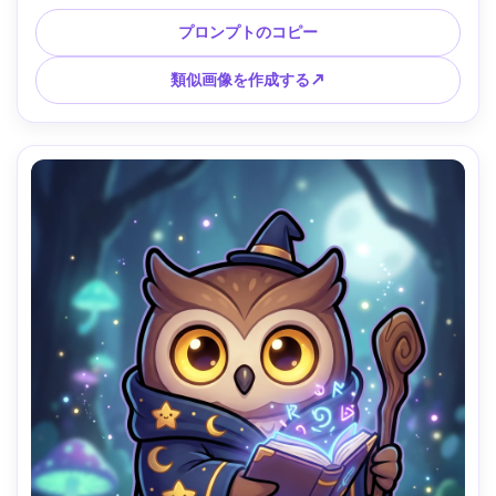
テルのグラデーション背景にシンプルなキラキラのアイコン
があります 大胆な太いアウトライン ソフトなセルシェーデ
プロンプトのコピー
ィング 光沢のあるハイライト 明るい表情 ステッカーパック
やブランディングに最適 85mmレンズ 被写界深度が浅い --
類似画像を作成する↗
ar 4:5