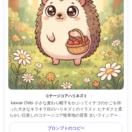
コテージコアハリネズミ
kawaii Chibi 小さな麦わら帽子をかぶってイチゴのかごを持
った大きなキラキラ目のハリネズミのイラスト ヒナギクと柔
らかい日差しのコテージコア牧草地の背景 太いラインアート 
暖かいパステルカラー 優しいシェーディング 健康的な居心
地の良い雰囲気 すっきりとしたセンター構図 愛らしいマス
プロンプトのコピー