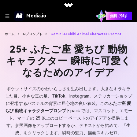
Media.io
無料で試す
ホーム
>
AIプロンプト
>
Gemini AI Chibi Animal Character Prompt
25+ ふたご座 愛ちび 動物
キャラクター 瞬時に可愛く
なるためのアイデア
ポケットサイズのかわいらしさを生み出します。大きなキラキラ
した目、小さな豆の足、TikTok、Instagram、ステッカーショップ
に登場するパステルの背景に居心地の良い衣装。この
ふたご座 愛
ちび 動物キャラクタープロンプト
pack では、マスコット、エモー
ト、マーチの 25 以上のコピー ペーストのアイデアを提供しま
す。参照画像をアップロードするか、テキストから始めて、「生
成」をクリックします。瞬時の魅力、描画スキルゼロ。