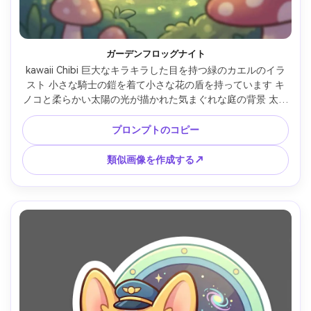
ガーデンフロッグナイト
kawaii Chibi 巨大なキラキラした目を持つ緑のカエルのイラ
スト 小さな騎士の鎧を着て小さな花の盾を持っています キ
ノコと柔らかい太陽の光が描かれた気まぐれな庭の背景 太い
輪郭 滑らかな陰影 かわいい英雄的なポーズ ディテールが高
いがシンプルな形状 ファンタジーシリーズの理想的なマスコ
プロンプトのコピー
ット 85mmレンズ 被写界深度浅い --ar 4:5
類似画像を作成する↗