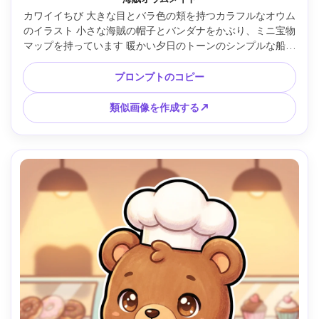
カワイイちび 大きな目とバラ色の頬を持つカラフルなオウム
のイラスト 小さな海賊の帽子とバンダナをかぶり、ミニ宝物
マップを持っています 暖かい夕日のトーンのシンプルな船甲
板背景 太いクリーンなラインアート ソフトシェーディング 
遊び心のあるニヤニヤ 印刷しやすいクリーンな形状 かわい
プロンプトのコピー
いマスコット品質 85mmレンズ 被写界深度浅い --ar 4:5
類似画像を作成する↗