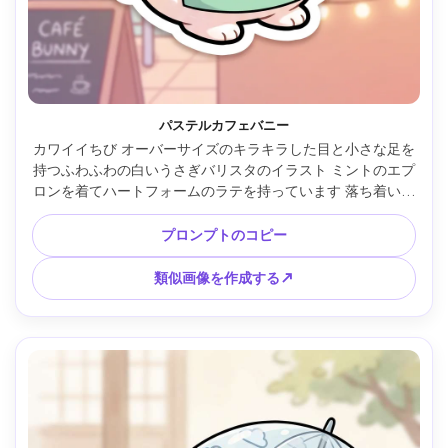
パステルカフェバニー
カワイイちび オーバーサイズのキラキラした目と小さな足を
持つふわふわの白いうさぎバリスタのイラスト ミントのエプ
ロンを着てハートフォームのラテを持っています 落ち着いた
パステルカフェの背景に吊り下げられた植物と黒板メニュー 
すっきりとした太い輪郭 柔らかいセルシェーディング 優し
プロンプトのコピー
いグラデーション 温かみとフレンドリーな雰囲気 ステッカ
ー付き ディテールが高い プロのかわいいキャラクターデザ
類似画像を作成する↗
イン 85mmレンズ 被写界深度が浅い 柔らかいシネマティッ
クライティング --ar 4:5