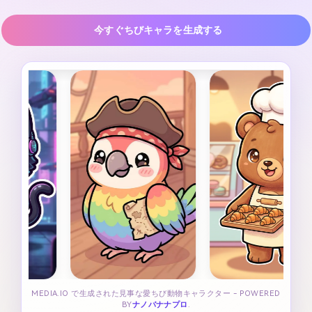
今すぐちびキャラを生成する
MEDIA.IO で生成された見事な愛ちび動物キャラクター - POWERED
BY
ナノバナナプロ
.