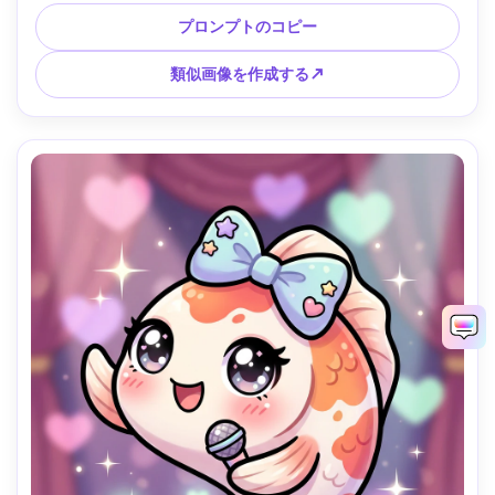
す 太い輪郭、セルシェーディング、明るい明るいパレット、
自信のあるかわいいムード、ステッカーレディ構図、85mm
プロンプトのコピー
レンズ、浅い被写界深度、柔らかいシネマティック照明 --ar 
4:5
類似画像を作成する↗