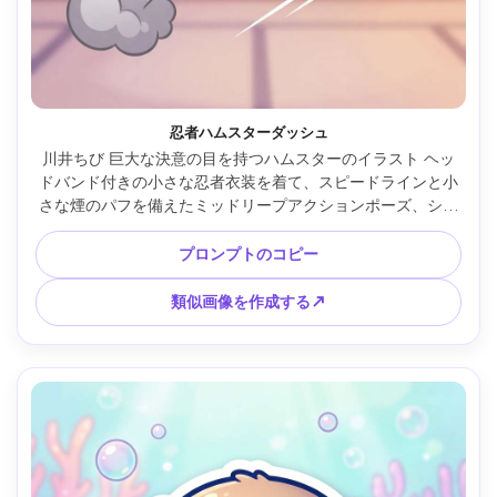
忍者ハムスターダッシュ
川井ちび 巨大な決意の目を持つハムスターのイラスト ヘッ
ドバンド付きの小さな忍者衣装を着て、スピードラインと小
さな煙のパフを備えたミッドリープアクションポーズ、シン
プルな背景で明確に、大胆なラインアート、すっきりとした
セルシェーディング、ダイナミックな構図、キュートだけど
プロンプトのコピー
激しいムード、高品質なキャラクターデザイン、85mmレン
ズ、浅い被写界深度、柔らかいシネマティックライティング 
類似画像を作成する↗
--ar 4:5