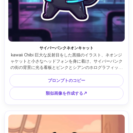
サイバーパンクネオンキャット
kawaii Chibi 巨大な反射目をした黒猫のイラスト、ネオンジ
ャケットと小さなヘッドフォンを身に着け、サイバーパンク
の街の背景に光る看板とピンクとシアンのホログラフィック
アクセント、太いアウトライン、滑らかなセルシェーディン
グ、光沢のあるハイライト、自信のあるポーズ、ハイコント
プロンプトのコピー
ラストのかわいいテックバイブ、ステッカー対応キャラクタ
ー、85mmレンズ、浅い被写界深度 --ar 4:5
類似画像を作成する↗