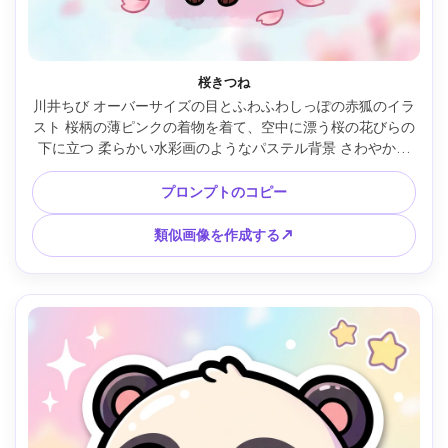
桜きつね
川井ちび オーバーサイズの目とふわふわしっぽの赤狐のイラ
スト 桜柄の薄ピンクの着物を着て、空中に漂う桜の花びらの
下に立つ 柔らかい水彩画のようなパステル背景 さわやかな
太いラインアート バラ色の頬 落ち着いた春の気分 上品でか
わいいマスコットデザイン ディテールが高くすっきりとした
プロンプトのコピー
形状 85mmレンズ 被写界深度が浅い --ar 4:5
類似画像を作成する↗