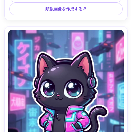
コットイラスト 85mmレンズ 被写界深度浅い --ar 4:5
類似画像を作成する↗