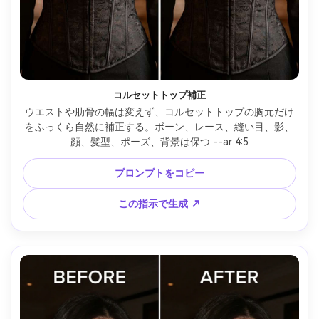
コルセットトップ補正
ウエストや肋骨の幅は変えず、コルセットトップの胸元だけ
をふっくら自然に補正する。ボーン、レース、縫い目、影、
顔、髪型、ポーズ、背景は保つ --ar 4:5
プロンプトをコピー
この指示で生成 ↗