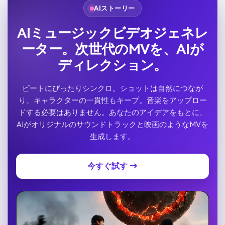
AIストーリー
AIミュージックビデオジェネレ
ーター。次世代のMVを、AIが
ディレクション。
ビートにぴったりシンクロ。ショットは自然につなが
り、キャラクターの一貫性もキープ。音楽をアップロー
ドする必要はありません。あなたのアイデアをもとに、
AIがオリジナルのサウンドトラックと映画のようなMVを
生成します。
今すぐ試す →