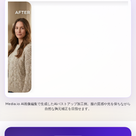
Media.io AI画像編集で生成したAIバストアップ加工例。服の質感や光を保ちながら
自然な胸元補正を目指せます。