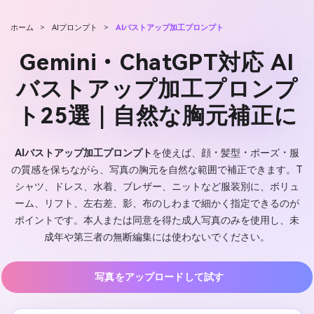
ホーム
>
AIプロンプト
>
AIバストアップ加工プロンプト
Gemini・ChatGPT対応 AI
バストアップ加工プロンプ
ト25選｜自然な胸元補正に
AIバストアップ加工プロンプト
を使えば、顔・髪型・ポーズ・服
の質感を保ちながら、写真の胸元を自然な範囲で補正できます。T
シャツ、ドレス、水着、ブレザー、ニットなど服装別に、ボリュ
ーム、リフト、左右差、影、布のしわまで細かく指定できるのが
ポイントです。本人または同意を得た成人写真のみを使用し、未
成年や第三者の無断編集には使わないでください。
写真をアップロードして試す