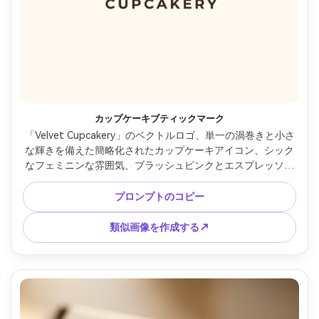
カップケーキブティックマーク
「Velvet Cupcakery」のベクトルロゴ、単一の渦巻きと小さ
な輝きを備えた簡略化されたカップケーキアイコン、シック
なフェミニンな雰囲気、ブラッシュピンクとエスプレッソブ
ラウンのパレット、小さなキャップサンズと組み合わせたエ
レガントなスクリプト、フラットデザイン、3Dなし、写真な
プロンプトのコピー
し、85mmレンズ、浅い被写界深度、柔らかい映画照明 --ar 
4:5
類似画像を作成する↗