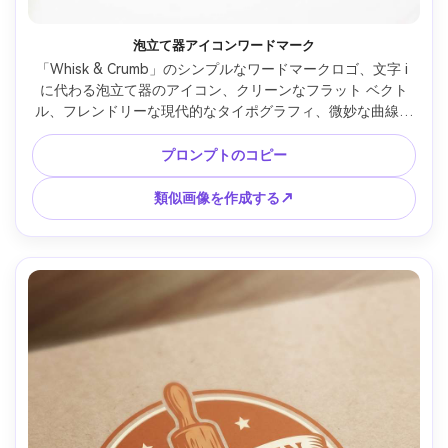
泡立て器アイコンワードマーク
「Whisk & Crumb」のシンプルなワードマークロゴ、文字 i 
に代わる泡立て器のアイコン、クリーンなフラット ベクト
ル、フレンドリーな現代的なタイポグラフィ、微妙な曲線、
暖かいニュートラル パレット、小さなサイズでの高い読みや
すさ、ミニマルなブランディング スタイル、無地の白い背
プロンプトのコピー
景、85mm レンズ、浅い被写界深度、柔らかい映画的照明 --
ar 4:5
類似画像を作成する↗