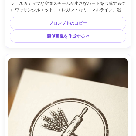
ン、ネガティブな空間スチームが小さなハートを形成するク
ロワッサンシルエット、エレガントなミニマルライン、温か
みのあるベージュとディープブラウンのパレット、丸みを帯
びたセリフワードマーク、プレミアムパリの雰囲気、フラッ
プロンプトのコピー
トですっきりとした形状、写真なし、質感なし、85mmレン
ズ、被写界深度が浅く、柔らかいシネマティックライティン
類似画像を作成する↗
グ --ar 4:5