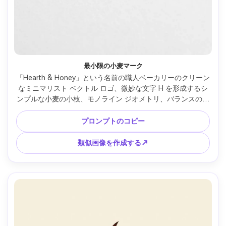
最小限の小麦マーク
「Hearth & Honey」という名前の職人ベーカリーのクリーン
なミニマリスト ベクトル ロゴ、微妙な文字 H を形成するシ
ンプルな小麦の小枝、モノライン ジオメトリ、バランスの取
れたネガティブ スペース、白に黒、タイポグラフィなしのモ
ダン、スケーラブル マーク、フラット デザイン、グラデー
プロンプトのコピー
ションなし、モックアップなし、中央構成、85mm レンズ、
被写界深度が浅く、柔らかい映画的照明 --ar 4:5
類似画像を作成する↗