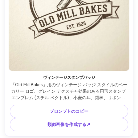
ヴィンテージスタンプバッジ
「Old Mill Bakes」用のヴィンテージ バッジ スタイルのベー
カリー ロゴ、グレイン テクスチャ効果のある円形スタンプ 
エンブレム (スチル ベクトル)、小麦の耳、麺棒、リボン バ
ナー、ディストレスト インク ルック、クラシックなスラブ 
セリフ タイポグラフィ、クリーム色の背景にワン カラー バ
プロンプトのコピー
ージョン、すぐに印刷できる外観、85mm レンズ、浅い被写
界深度、柔らかい映画的照明 --ar 4:5
類似画像を作成する↗