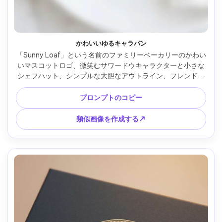
かわいいゆるキャラパン
「Sunny Loaf」という名前のファミリーベーカリーのかわい
いマスコットロゴ、微笑むサワードウキャラクターと小さな
シェフハット、シンプルな大胆なアウトライン、フレンドリ
ーな目、パステルパレット、フラットなベクトルイラスト、
遊び心のある丸みを帯びたフォント、白地を中心にすっきり
プロンプトのコピー
としたシールのような形状、85mmレンズ、浅い被写界深度 
--ar 4:5
類似画像を作成する↗