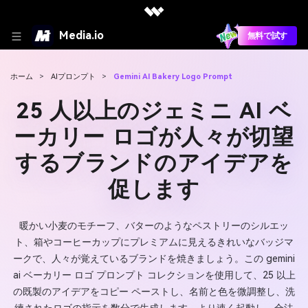
Media.io
無料で試す
ホーム
>
AIプロンプト
>
Gemini AI Bakery Logo Prompt
25 人以上のジェミニ AI ベ
ーカリー ロゴが人々が切望
するブランドのアイデアを
促します
暖かい小麦のモチーフ、バターのようなペストリーのシルエッ
ト、箱やコーヒーカップにプレミアムに見えるきれいなバッジマ
ークで、人々が覚えているブランドを焼きましょう。この gemini
ai ベーカリー ロゴ プロンプト コレクションを使用して、25 以上
の既製のアイデアをコピー ペーストし、名前と色を微調整し、洗