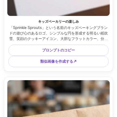
キッズベーカリーの楽しみ
「Sprinkle Sprouts」という名前のキッズベーキングブラン
ドの遊び心のあるロゴ、シンプルな円を形成する明るい紙吹
雪、笑顔のクッキーアイコン、大胆なフラットカラー、分厚
い丸みを帯びたタイプ、ベクトルステッカースタイル、ハイ
コントラスト、すっきりとしたエッジ、白い背景、85mmレ
プロンプトのコピー
ンズ、浅い被写界深度、柔らかい映画照明 --ar 4:5
類似画像を作成する↗