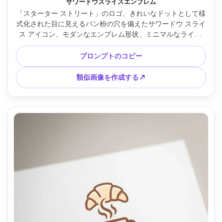
サワードウスライスエンブレム
「スターター ストリート」のロゴ、きれいなドットとして様
式化された目に見えるパン粉の穴を備えたサワードウ スライ
ス アイコン、モダンなエンブレム形状、ミニマルなライン 
アート、土のようなパレット、大胆なワード マークなし、フ
ラット ベクトル、印刷しやすい強力なアウトライン、85mm 
プロンプトのコピー
レンズ、浅い被写界深度、柔らかい映画照明 --ar 4:5
類似画像を作成する↗