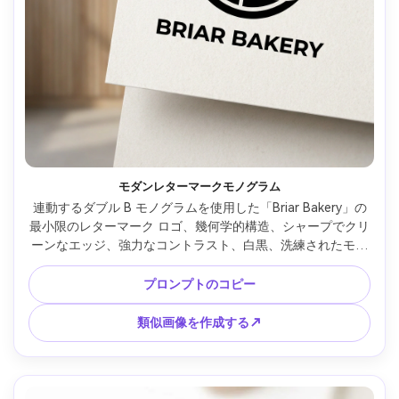
モダンレターマークモノグラム
連動するダブル B モノグラムを使用した「Briar Bakery」の
最小限のレターマーク ロゴ、幾何学的構造、シャープでクリ
ーンなエッジ、強力なコントラスト、白黒、洗練されたモダ
ンなブランディング、正確な間隔を備えたベクトル マーク、
影なし、グラデーションなし、85mm レンズ、浅い被写界深
プロンプトのコピー
度、柔らかい映画照明 --ar 4:5
類似画像を作成する↗