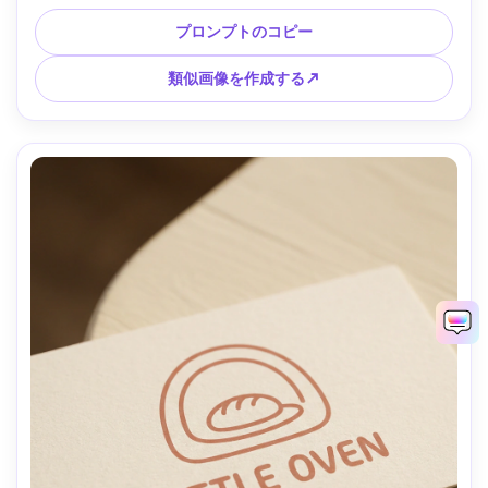
完全ですがベクトルクリーン、素朴なセリフタイポグラフ
ィ、センターデザイン、85mmレンズ、被写界深度が浅い --
プロンプトのコピー
ar 4:5
類似画像を作成する↗