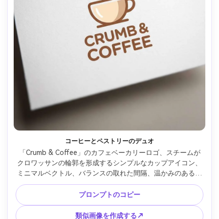
コーヒーとペストリーのデュオ
「Crumb & Coffee」のカフェベーカリーロゴ、スチームが
クロワッサンの輪郭を形成するシンプルなカップアイコン、
ミニマルベクトル、バランスの取れた間隔、温かみのあるブ
ラウンとクリーム色、モダンな丸みを帯びたsansフォント、
白を中心としたすっきりとしたフラットなグラフィックデザ
プロンプトのコピー
イン、85mmレンズ、浅い被写界深度、柔らかいシネマティ
ックライティング --ar 4:5
類似画像を作成する↗