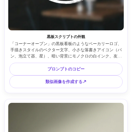
黒板スクリプトの外観
「コーナーオーブン」の黒板看板のようなベーカリーロゴ、
手描きスタイルのベクター文字、小さな落書きアイコン（パ
ン、泡立て器、星）、暗い背景にモノクロの白インク、友好
的な近所の雰囲気、すっきりとした構図、ロゴのみのデザイ
ン、85mmレンズ、浅い被写界深度、柔らかい映画照明 --ar 
プロンプトのコピー
4:5
類似画像を作成する↗