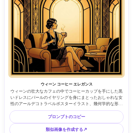
ウィーン コーヒー エレガンス
ウィーンの壮大なカフェの中でコーヒーカップを手にした黒
いドレスにパールのイヤリングを身にまとったおしゃれな女
性のアールデコトラベルポスターイラスト、幾何学的な形状
に簡略化されたシャンデリア、温かみのある琥珀色の照明、
ゴールドとブラックのパレット、対称的な構成、強力なボー
プロンプトのコピー
ダーフレーム、目的地の空きスペース タイトル --ar 4:5
類似画像を作成する↗