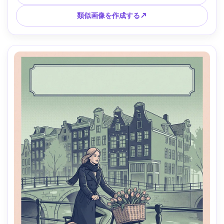
下部のミニマルタイプのブロックエリア、微妙なリゾグラフ
グレイン --ar 4:5
類似画像を作成する↗