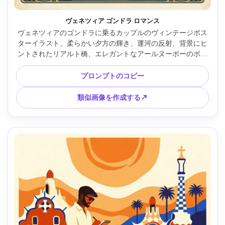
ヴェネツィア ゴンドラ ロマンス
ヴェネツィアのゴンドラに乗るカップルのヴィンテージポス
ターイラスト、柔らかい夕方の輝き、運河の反射、背景にヒ
ントされたリアルト橋、エレガントなアールヌーボーのボー
ダー、落ち着いたティールとゴールドのパレット、繊細なラ
インワーク、ポスター化されたシェーディング、ヘッドライ
プロンプトのコピー
ンタイポグラフィ用の空きスペース、古典的なロマンチック
な旅行の雰囲気、85mmレンズ、浅い被写界深度、柔らかい
類似画像を作成する↗
映画のような照明 --ar 4:5