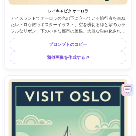
レイキャビク オーロラ
アイスランドでオーロラの光の下に立っている旅行者を束ね
たレトロな旅行ポスターイラスト、空を横切る緑と紫のカラ
フルなリボン、下の小さな都市の屋根、大胆な単純化された
形状、高コントラスト、質感のある紙の粒子、底部の最小限
のタイプ領域、畏敬の念を抱かせるムード、85mmレンズ、
プロンプトのコピー
浅い被写界深度 --ar 4:5
類似画像を作成する↗