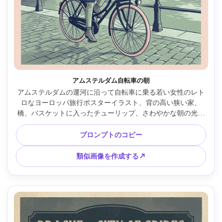
アムステルダム自転車の朝
アムステルダムの運河に沿って自転車に乗る若い女性のレト
ロなヨーロッパ旅行ポスターイラスト、背の高い狭い家、
橋、バスケットに入ったチューリップ、さわやかな朝の光、
セージグリーン、ネイビー、チークの限られたパレット、す
っきりとした輪郭、ハーフトーンシェーディング、都市名の
プロンプトのコピー
上部余白が空白の中央構図、85mmレンズ、浅い被写界深度 
--ar 4:5
類似画像を作成する↗