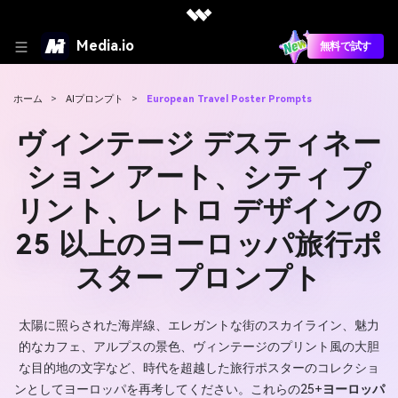
Media.io
無料で試す
ホーム
>
AIプロンプト
>
European Travel Poster Prompts
ヴィンテージ デスティネー
ション アート、シティ プ
リント、レトロ デザインの
25 以上のヨーロッパ旅行ポ
スター プロンプト
太陽に照らされた海岸線、エレガントな街のスカイライン、魅力
的なカフェ、アルプスの景色、ヴィンテージのプリント風の大胆
な目的地の文字など、時代を超越した旅行ポスターのコレクショ
ンとしてヨーロッパを再考してください。これらの25+
ヨーロッパ