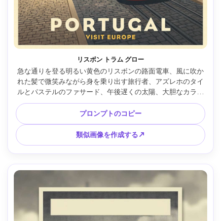
リスボン トラム グロー
急な通りを登る明るい黄色のリスボンの路面電車、風に吹か
れた髪で微笑みながら身を乗り出す旅行者、アズレホのタイ
ルとパステルのファサード、午後遅くの太陽、大胆なカラー
ブロッキング、スクリーンプリントのグレイン、タイポグラ
フィ用のきれいな空の領域、85mm レンズ、浅い被写界深度 
プロンプトのコピー
--ar 4:5
類似画像を作成する↗