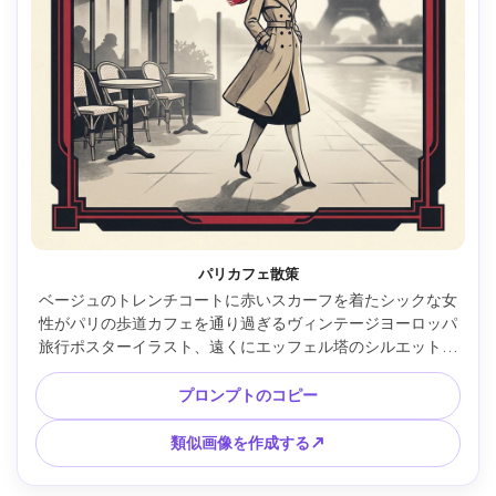
パリカフェ散策
ベージュのトレンチコートに赤いスカーフを着たシックな女
性がパリの歩道カフェを通り過ぎるヴィンテージヨーロッパ
旅行ポスターイラスト、遠くにエッフェル塔のシルエット、
モーニングミスト、限定クリーム、チャコール、そして深紅
のパレット、大胆なアールデコフレーミング、タイトルテキ
プロンプトのコピー
ストの上部にすっきりとしたネガスペース、微妙な紙目、エ
レガントなリトグラフシェーディング、非常に詳細でありな
類似画像を作成する↗
がらシンプルな形状、懐かしいロマンチックなムード、
85mmレンズ、浅い被写界深度、柔らかい映画的な照明 --ar 