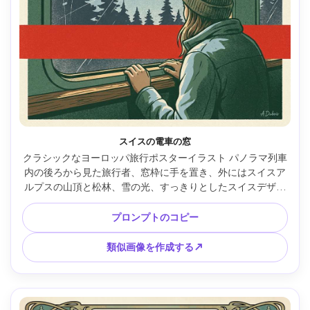
スイスの電車の窓
クラシックなヨーロッパ旅行ポスターイラスト パノラマ列車
内の後ろから見た旅行者、窓枠に手を置き、外にはスイスア
ルプスの山頂と松林、雪の光、すっきりとしたスイスデザイ
ンのレイアウト、赤いアクセントストライプ、微妙なグレイ
ン、細かいラインのディテールを備えた簡素化された形状、
プロンプトのコピー
上部に空白のタイトルスペース、85mmレンズ、浅い被写界
深度 --ar 4:5
類似画像を作成する↗