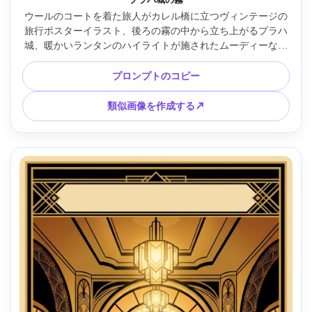
ウールのコートを着た旅人がカレル橋に立つヴィンテージの
旅行ポスターイラスト、後ろの霧の中から立ち上がるプラハ
城、暖かいランタンのハイライトが施されたムーディーなブ
ルーグレーのパレット、ドラマチックなパースペクティブラ
イン、上部にクラシックなセリフタイトルスペース、リトグ
プロンプトのコピー
ラフテクスチャ、映画のような神秘的なムード、85mmレン
ズ、浅い被写界深度 --ar 4:5
類似画像を作成する↗