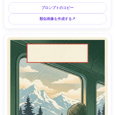
チックな夕日の勾配の空、鮮明な幾何学的な影、地中海のカ
ラーブロック、下部の最小限のテキスト領域、スクリーンプ
プロンプトのコピー
リントのテクスチャ、夢のような逃避的な雰囲気、85mmレ
ンズ、浅い被写界深度 --ar 4:5
類似画像を作成する↗