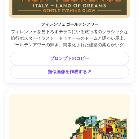
フィレンツェ ゴールデンアワー
フィレンツェを見下ろすテラスにいる旅行者のクラシックな
旅行ポスターイラスト、ドゥオーモのドームと暖かい屋上、
ゴールデンアワーの輝き、簡素化された建築の柔らかいグラ
デーション、下部にミッドセンチュリーのタイポグラフィス
ペース、暖かいシエナとオリーブのパレット、穏やかな木目
プロンプトのコピー
ときれいなラインワーク、85mmレンズ、浅い被写界深度、
柔らかい映画のような照明 --ar 4:5
類似画像を作成する↗