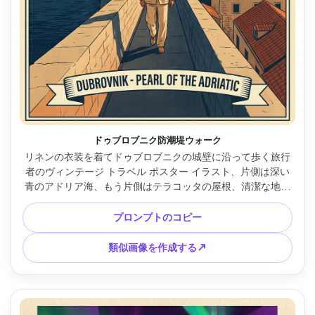
ドゥブロブニク防潮堤ウォーク
リネンの衣装を着てドゥブロブニクの城壁に沿って歩く旅行
者のヴィンテージ トラベル ポスター イラスト、片側は深い
青のアドリア海、もう片側はテラコッタの屋根、清潔な地平
線、限定パレット、クラシックなポスター フレーミング、微
妙なハーフトーン、上部の空白のタイトル パネル、85mm レ
プロンプトのコピー
ンズ、浅い被写界深度、柔らかい映画のような照明 --ar 4:5
類似画像を作成する↗