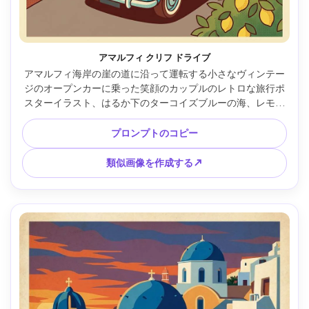
アマルフィ クリフ ドライブ
アマルフィ海岸の崖の道に沿って運転する小さなヴィンテー
ジのオープンカーに乗った笑顔のカップルのレトロな旅行ポ
スターイラスト、はるか下のターコイズブルーの海、レモン
の木とパステルのヴィラ、太陽のフレアの輝き、ミッドセン
チュリーのモダンな形状、暖かいテラコッタとアクアパレッ
プロンプトのコピー
ト、厚いアウトラインのアクセント、ハーフトーンのテクス
チャ、目的地名の大きな空白のバナーエリア、85mmレン
類似画像を作成する↗
ズ、浅い被写界深度 --ar 4:5