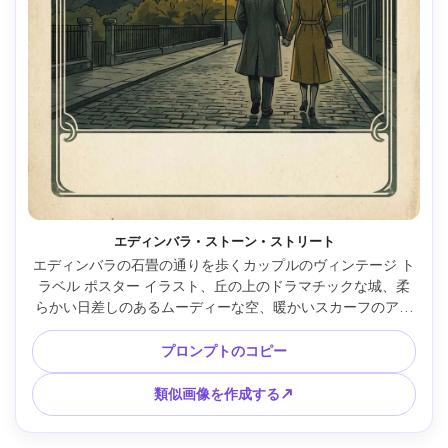
エディンバラ・ストーン・ストリート
エディンバラの石畳の通りを歩くカップルのヴィンテージ ト
ラベル ポスター イラスト、丘の上のドラマチックな城、柔
らかい日差しのあるムーディーな空、暖かいスカーフのアク
セントが付いた落ち着いた緑とグレー、クラシックなポスタ
ー ボーダー、微妙な紙目、タイトル テキスト用の予約スペ
プロンプトのコピー
ース、85mm レンズ、浅い被写界深度 --ar 4:5
類似画像を作成する↗