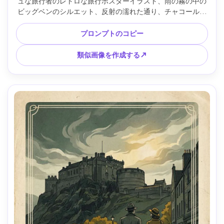
ュな旅行者のレトロな旅行ポスターイラスト、雨の霧の中の
ビッグベンのシルエット、反射の濡れた通り、チャコール、
赤、クリームの限られたパレット、グラフィックポスターの
形状、ハーフトーンのテクスチャ、上部の空白のヘッドライ
プロンプトのコピー
ンバー、85mmレンズ、被写界深度が浅く、柔らかい映画の
ような照明 --ar 4:5
類似画像を作成する↗