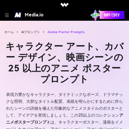
Media.io
無料で試す
ホーム
>
AIプロンプト
>
Anime Poster Prompts
キャラクター アート、カバ
ー デザイン、映画シーンの
25 以上のアニメ ポスター
プロンプト
表現力豊かなキャラクター、ダイナミックなポーズ、ドラマチッ
クな照明、大胆なタイトル配置、表紙を明らかにするために作ら
れたシーンの詳細を備えた印象的なアニメスタイルのポスターと
して、アイデアを実現しましょう。この25以上のコレクション
ア
ニメポスタープロンプト
は、キャラクターポスター、漫画をイメ