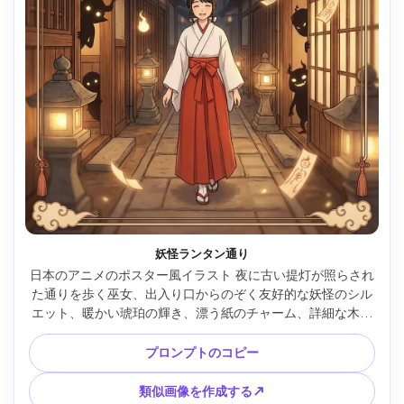
妖怪ランタン通り
日本のアニメのポスター風イラスト 夜に古い提灯が照らされ
た通りを歩く巫女、出入り口からのぞく友好的な妖怪のシル
エット、暖かい琥珀の輝き、漂う紙のチャーム、詳細な木の
質感、柔らかいセルの陰影、居心地の良い超自然的な雰囲
気、上にタイトルスペースがある被写体を中心に、装飾的な
プロンプトのコピー
境界要素、プロのポスターデザイン、85mmレンズ、浅い被
写界深度、柔らかい映画的照明 --ar 4:5
類似画像を作成する↗