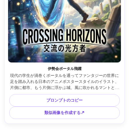
伊勢会ポータル飛躍
現代の学生が渦巻くポータルを通ってファンタジーの世界に
足を踏み入れる日本のアニメポスタースタイルのイラスト、
片側に都市、もう片側に浮かぶ城、風に吹かれるマントとス
カーフ、明るい魔法の粒子、きれいなセルシェーディング、
ドラマチックな照明、大きな中央のタイトルスペース、エネ
プロンプトのコピー
ルギッシュな冒険ポスターレイアウト、85mmレンズ、浅い
被写界深度 --ar 4:5
類似画像を作成する↗