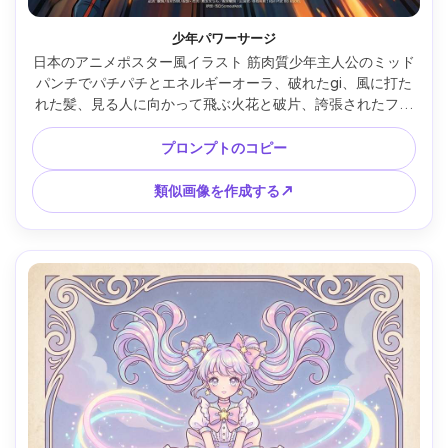
少年パワーサージ
日本のアニメポスター風イラスト 筋肉質少年主人公のミッド
パンチでパチパチとエネルギーオーラ、破れたgi、風に打た
れた髪、見る人に向かって飛ぶ火花と破片、誇張されたフォ
アショートニング、ドラマチックなスピードライン、鮮やか
な暖かいハイライト、すっきりとしたセルシェーディング、
プロンプトのコピー
大きな中央のタイトルブロックと短いキャッチフレーズを備
えたポスターレイアウト、放射状バーストの最小限の背景、
類似画像を作成する↗
プロフェッショナルなキービジュアル構成、85mmレンズ、
浅い被写界深度 --ar 4:5