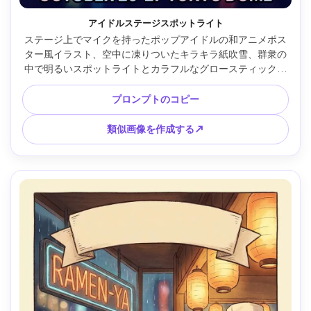
アイドルステージスポットライト
ステージ上でマイクを持ったポップアイドルの和アニメポス
ター風イラスト、空中に凍りついたキラキラ紙吹雪、群衆の
中で明るいスポットライトとカラフルなグロースティック、
表情豊かな笑顔、スパンコールとリボンを使用した詳細な衣
装、鮮やかなグラデーション、すっきりとしたラインワー
プロンプトのコピー
ク、タイトルが上部にあり、ツアーデート風のテキストエリ
アがセンタリングされたポスターレイアウト、85mmレン
類似画像を作成する↗
ズ、被写界深度が浅い --ar 4:5