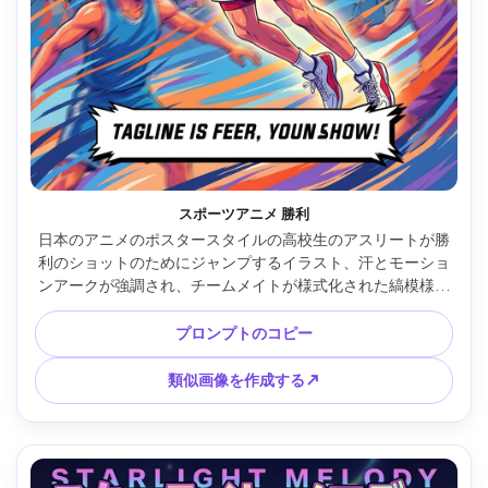
スポーツアニメ 勝利
日本のアニメのポスタースタイルの高校生のアスリートが勝
利のショットのためにジャンプするイラスト、汗とモーショ
ンアークが強調され、チームメイトが様式化された縞模様で
後ろにぼやけ、スタジアムの照明が燃え上がり、彩度の高い
色、鮮明なセルシェーディング、チーム名の上部にダイナミ
プロンプトのコピー
ックなタイポグラフィスペース、やる気を起こさせるキャッ
チフレーズエリア、エネルギッシュな構図 --ar 4:5
類似画像を作成する↗