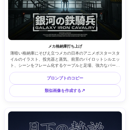
メカ格納庫打ち上げ
薄暗い格納庫にそびえ立つメカの日本のアニメポスタースタ
イルのイラスト、投光器と蒸気、前景のパイロットシルエッ
ト、シーンをフレーム化するケーブルと足場、強力なパース
ペクティブライン、シャープなハイライトを備えたメタリッ
クセルシェーディング、警告ストライプとサイネージ、映画
プロンプトのコピー
のような雰囲気、3番目の下に大胆なタイトルブロック、薄
いクレジットストリップ、壮大なブロックバスターキービジ
類似画像を作成する↗
ュアル、85mmレンズ、浅い被写界深度 --ar 4:5