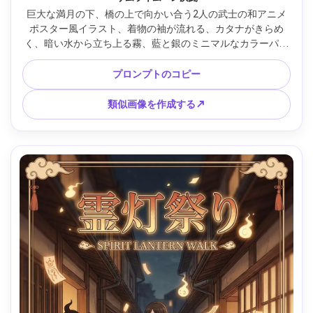
巨大な満月の下、橋の上で向かい合う2人の武士の和アニメ
ポスター風イラスト、着物の袖が流れる、カタナがきらめ
く、暗い水から立ち上る霧、藍と銀のミニマルなカラーパレ
ット、セルシェーディング付きの鮮明なインクのようなライ
ンワーク、上部にタイトル用のエレガントなネガティブスペ
プロンプトのコピー
ース、微妙なグレイン、落ち着いているが緊張感のある構
図、85mmレンズ、浅い被写界深度、柔らかいシネマティッ
類似画像を作成する↗
クライティング --ar 4:5