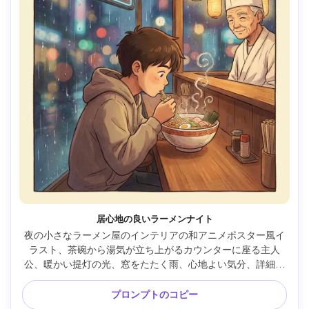
居心地の良いラーメンナイト
夜の小さなラーメン屋のインテリアの和アニメポスター風イ
ラスト、茶碗から湯気が立ち上がるカウンターに座る主人
公、暖かい提灯の光、窓をたたく雨、心地よい気分、詳細な
食べ物イラスト、柔らかいセルシェーディング、シンプルな
背景形状ですっきりとした読みやすさ、上3分の1にタイトル
プロンプトのコピー
スペース、85mmレンズ、被写界深度が浅い --ar 4:5