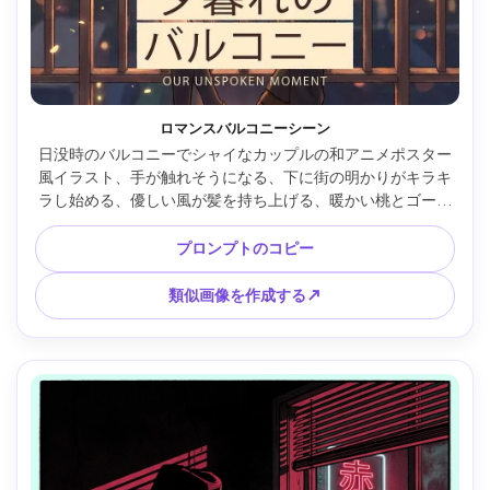
ロマンスバルコニーシーン
日没時のバルコニーでシャイなカップルの和アニメポスター
風イラスト、手が触れそうになる、下に街の明かりがキラキ
ラし始める、優しい風が髪を持ち上げる、暖かい桃とゴール
ドのパレット、繊細なハイライトが施されたソフトセルシェ
ーディング、ボケのようなキラキラドット（イラストあ
プロンプトのコピー
り）、ロマンチックなキャッチフレーズエリアと大きなタイ
トルブロックを備えたすっきりとしたポスター構成、85mm
類似画像を作成する↗
レンズ、浅い被写界深度 --ar 4:5