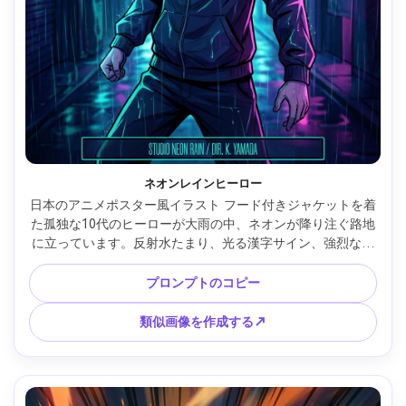
ネオンレインヒーロー
日本のアニメポスター風イラスト フード付きジャケットを着
た孤独な10代のヒーローが大雨の中、ネオンが降り注ぐ路地
に立っています。反射水たまり、光る漢字サイン、強烈な決
意の目、映画のようなバックライト、強力なリムライト、す
っきりとしたラインワークとセルシェーディング、微妙なハ
プロンプトのコピー
ーフトーングレイン、ダイナミックな斜め構成、上部に大胆
な空のタイトルエリア、下部に小さなクレジットストリッ
類似画像を作成する↗
プ、ハイコントラストのティールとマゼンタのパレット、傑
作品質、85mmレンズ、浅い被写界深度 --ar 4:5