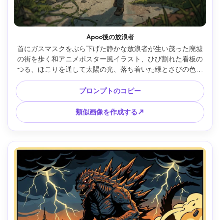
Apoc後の放浪者
首にガスマスクをぶら下げた静かな放浪者が生い茂った廃墟
の街を歩く和アニメポスター風イラスト、ひび割れた看板の
つる、ほこりを通して太陽の光、落ち着いた緑とさびの色、
詳細な背景、落ち着いた憂鬱なムード、タイトルとキャッチ
フレーズの空の領域を持つ強力な垂直構図、85mmレンズ、
プロンプトのコピー
被写界深度が浅い --ar 4:5
類似画像を作成する↗