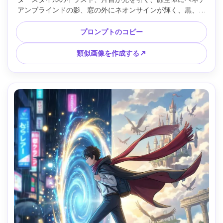
アンブラインドの影、窓の外にネオンサインが輝く、黒、深
紅、シアンの限られたパレット、シャープなグラフィック形
状、映画のようなコントラスト、下半分に大胆なタイトル、
プロンプトのコピー
最小限のクレジット、スタイリッシュなミステリーキービジ
ュアル、85mmレンズ、浅い被写界深度 --ar 4:5
類似画像を作成する↗