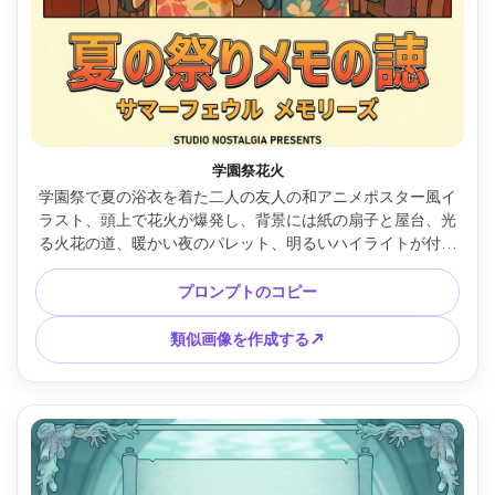
学園祭花火
学園祭で夏の浴衣を着た二人の友人の和アニメポスター風イ
ラスト、頭上で花火が爆発し、背景には紙の扇子と屋台、光
る火花の道、暖かい夜のパレット、明るいハイライトが付い
た清潔なセルシェーディング、楽しいノスタルジックなムー
ド、大きなタイトル領域と小さなクレジットストリップのポ
プロンプトのコピー
スターレイアウト --ar 4:5
類似画像を作成する↗