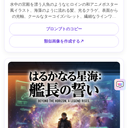
水中の宮殿を漂う人魚のようなヒロインの和アニメポスター
風イラスト、海藻のように流れる髪、光るクラゲ、表面から
の光軸、クールなターコイズパレット、繊細なラインワー
ク、夢のようなセルシェーディング、上部のタイトル用のエ
レガントなネガスペース、装飾的なフレームディテール、プ
プロンプトのコピー
レミアムキービジュアル、85mmレンズ、浅い被写界深度 --
ar 4:5
類似画像を作成する↗