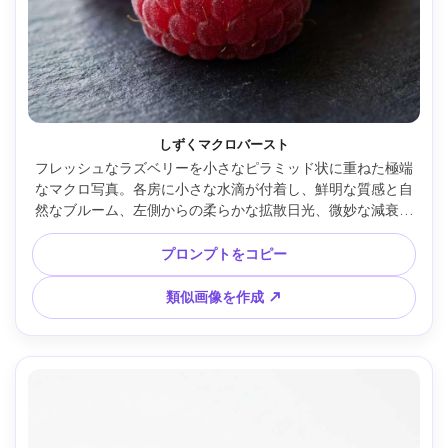
しずくマクロバースト
フレッシュなラズベリーを小さなピラミッド状に重ねた極端
なマクロ写真。各房に小さな水滴が付着し、鮮明な質感と自
然なブルーム、左側からの柔らかな拡散日光、微妙な減衰を
持つダークスレートの背景、Sony A7R IVで撮影、100mmマ
クロレンズ、f/4、フロントベリーに鮮明なピント、クリーミ
プロンプトをコピー
ーボケ、高解像度、フォトリアリスティックフードフォト、
リッチな赤色調整 --ar 4:5
類似画像を作成 ↗