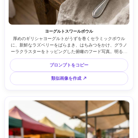
ヨーグルトスワールボウル
厚めのギリシャヨーグルトがうずを巻くセラミックボウル
に、新鮮なラズベリーをばらまき、はちみつをかけ、グラノ
ーラクラスターをトッピングした俯瞰のフード写真。明るい
自然光で、爽やかな朝の雰囲気、Fujifilm GFX 100Sで撮影、
50mmレンズ、f/5.6、シャープなディテールと柔らかい影、
プロンプトをコピー
フォトリアリスティック、ピンタレスト風ブレックファスト 
--ar 4:5
類似画像を作成 ↗