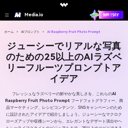
Media.io
無料で試す
ホーム
>
AIプロンプト
>
AI Raspberry Fruit Photo Prompt
ジューシーでリアルな写真
のための25以上のAIラズベ
リーフルーツプロンプトア
イデア
フレッシュなラズベリーの鮮やかな美しさを、これらの
AI
Raspberry Fruit Photo Prompt
フードフォトグラフィー、商
品マーケティング、レシピコンテンツ、SNSキャンペーンのため
に設計されたアイデアで紹介しましょう。ジューシーなマクロク
ローズアップや収穫シーンから、エレガントなデザート演出やヘ