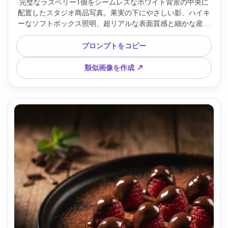
完璧なラズベリー1個をシームレスなホワイト背景の中央に
配置したスタジオ商品写真。果実の下にやさしい影、ハイキ
ーなソフトボックス照明、超リアルな表面質感と細かな産毛
が見える、Canon EOS R5で撮影、85mmレンズ、f/8、シャ
ープでミニマルな商用スタイル、正確な色、パッケージモッ
プロンプトをコピー
クアップ向けのクリーン構図 --ar 4:5
類似画像を作成 ↗