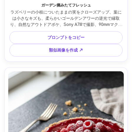
ガーデン摘みたてフレッシュ
ラズベリーの小枝についたままの実をクローズアップ、葉に
は小さなキズも、柔らかいゴールデンアワーの逆光で縁取
り、自然なアウトドアボケ、Sony A7IIIで撮影、90mmマクロ
レンズ、f/2.8、ラズベリーの質感シャープ、優しいレンズフ
レア、ナチュラルなガーデン収穫感 --ar 4:5
プロンプトをコピー
類似画像を作成 ↗