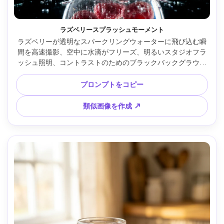
ラズベリースプラッシュモーメント
ラズベリーが透明なスパークリングウォーターに飛び込む瞬
間を高速撮影、空中に水滴がフリーズ、明るいスタジオフラ
ッシュ照明、コントラストのためのブラックバックグラウン
ド、Nikon D850、70-200mmレンズ135mm、f/8、超シャー
プなアクション構図、鮮明な反射、広告用ドリンクビジュア
プロンプトをコピー
ル --ar 4:5
類似画像を作成 ↗