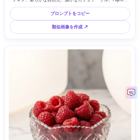
GFX 50R、63mmレンズ、f/2.8、クリーミーボケ、暖かで招
き入れる色合い --ar 4:5
プロンプトをコピー
類似画像を作成 ↗