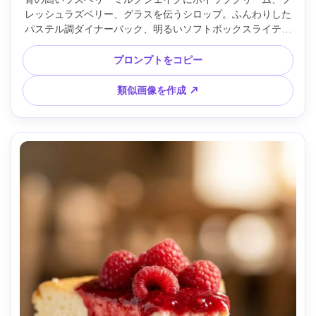
レッシュラズベリー、グラスを伝うシロップ。ふんわりした
パステル調ダイナーバック、明るいソフトボックスライティ
ング、Nikon Z6 II、50mmレンズ、f/2.8、シャープなハイラ
イト、遊び心あるカラー、広告向け構図 --ar 4:5
プロンプトをコピー
類似画像を作成 ↗