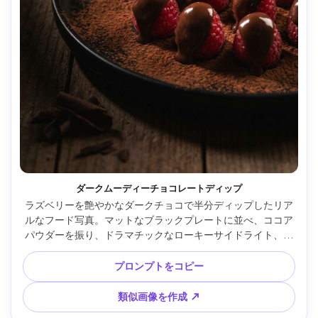
ダークムーディーチョコレートディップ
ラズベリーを艶やかなダークチョコで半分ディップしたリア
ルなフード写真。マットなブラックプレートに並べ、ココア
パウダーを振り、ドラマチックなローキーサイドライト、深
いシャドウ、チョコレートのハイライト、Nikon Z7 IIで撮
影、105mmマクロレンズ、f/3.5、浅い被写界深度、シネマテ
プロンプトをコピー
ィックな色調、エディトリアルなデザート演出 --ar 4:5
類似画像を作成 ↗