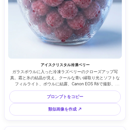
アイスクリスタル冷凍ベリー
ガラスボウルに入った冷凍ラズベリーのクローズアップ写
真。霜と氷の結晶が見え、クールな青い縁取り光とソフトな
フィルライト、ボウルに結露、Canon EOS R6で撮影、
100mmマクロレンズ、f/5.6、シャープなマイクロコントラス
ト、高解像度、クリーンでクールな色調のフォトリアリステ
プロンプトをコピー
ィック商用フードショット --ar 4:5
類似画像を作成 ↗