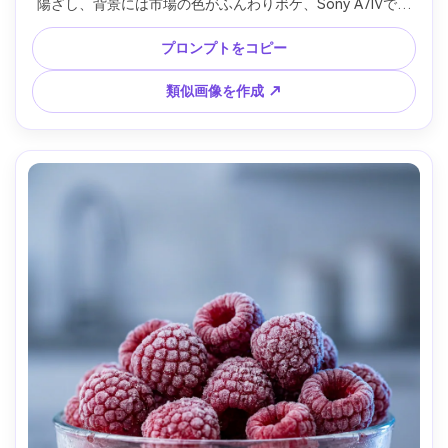
陽ざし、背景には市場の色がふんわりボケ、Sony A7IVで撮
影、35mmレンズ、f/2.0、ドキュメンタリー感のあるスナッ
プ、自然な肌色カラー、リアルな質感 --ar 4:5
プロンプトをコピー
類似画像を作成 ↗