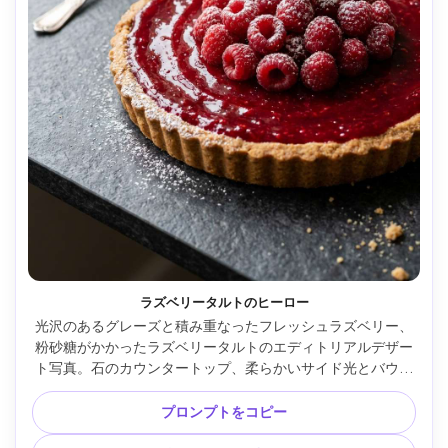
ラズベリータルトのヒーロー
光沢のあるグレーズと積み重なったフレッシュラズベリー、
粉砂糖がかかったラズベリータルトのエディトリアルデザー
ト写真。石のカウンタートップ、柔らかいサイド光とバウン
スフィル、Canon EOS R5で撮影、85mmレンズ、f/2.2、浅
い被写界深度、フォトリアリスティックなクラム質感、マガ
プロンプトをコピー
ジンカバースタイリング --ar 4:5