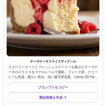
チーズケーキスライスディテール
ラズベリークーリとフレッシュラズベリーを載せたチーズケ
ーキのスライスをマクロレベルで撮影。フォーク跡、クリー
ミーな質感、暖かい窓光、浅い被写界深度、Canon 5D Mark 
IVで撮影、100mmマクロレンズ、f/3.2、ラズベリーにシャー
プなフォーカス、ソフトなボケ、エディトリアル系デザート
プロンプトをコピー
ムード --ar 4:5
類似画像を作成 ↗