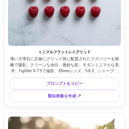
ミニマルフラットレイグリッド
薄い大理石に正確にグリッド状に配置されたラズベリーを俯
瞰で撮影。クリーンな余白、微妙な影、モダンミニマルな美
学、Fujifilm X-T5で撮影、35mmレンズ、f/6.3、シャープな
エッジ、リアルな赤、高解像度、商用ストックフォトリアリ
ズム、ソフトなシネマティックライティング --ar 4:5
プロンプトをコピー
類似画像を作成 ↗