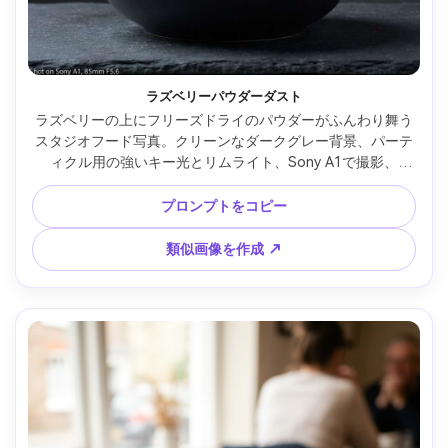
ラズベリーパウダーダスト
ラズベリーの上にフリーズドライのパウダーがふんわり舞う
スタジオフード写真。クリーンなダークグレー背景、パーテ
ィクル用の強いキー光とリムライト、Sony A1で撮影、
85mmレンズ、f/5.6、高速シャッター風、超シャープ、ドラ
マチックな商用スタイル --ar 4:5
プロンプトをコピー
類似画像を作成 ↗