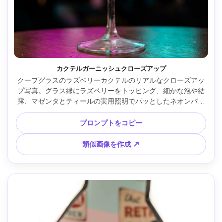
カクテルガーニッシュクローズアップ
クープグラスのラズベリーカクテルのリアルなクローズアッ
プ写真。グラス縁にラズベリーをトッピング、細かな泡や結
露、マゼンタとティールの実用照明でパッとしたネオンバー
の雰囲気。Sony A7S IIIで撮影、50mmレンズ、f/1.8、シネマ
ティックボケ、高精細、ナイトライフエディトリアルフィー
プロンプトをコピー
ル --ar 4:5
類似画像を作成 ↗