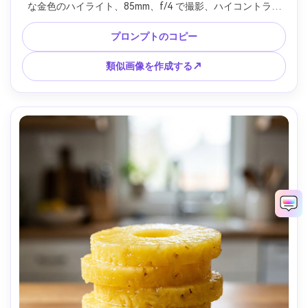
な金色のハイライト、85mm、f/4 で撮影、ハイコントラス
ト、フォトリアルなファインアート静物画、深い黒、最小限
の小道具 --ar 4:5
プロンプトのコピー
類似画像を作成する↗