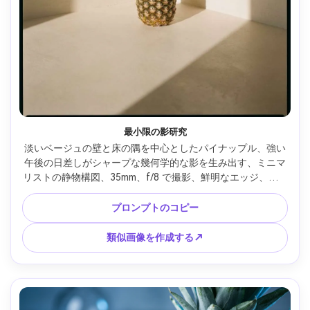
最小限の影研究
淡いベージュの壁と床の隅を中心としたパイナップル、強い
午後の日差しがシャープな幾何学的な影を生み出す、ミニマ
リストの静物構図、35mm、f/8 で撮影、鮮明なエッジ、フォ
トリアル、モダンなデザインの美学、ミュートされたカラー
グレーディング --ar 4:5
プロンプトのコピー
類似画像を作成する↗