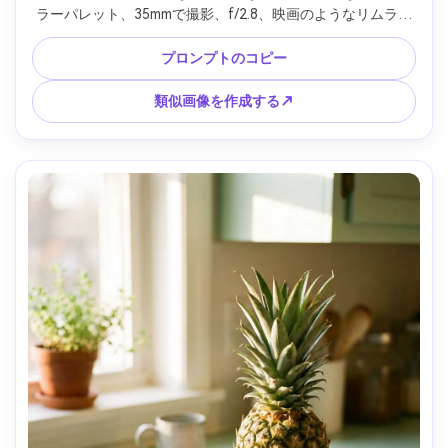
ラーパレット、35mmで撮影、f/2.8、映画のようなリムライ
ト、光沢のある反射、フォトリアルなスタジオシーン、すっ
きりとした構図 --ar 4:5
プロンプトのコピー
類似画像を作成する↗