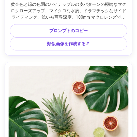
黄金色と緑の色調のパイナップルの皮パターンの極端なマク
ロクローズアップ、マイクロな水滴、ドラマチックなサイド
ライティング、浅い被写界深度、100mm マクロレンズで撮
影、f/4、クリーミーなボケで小さな領域にかみそりのように
シャープなディテール、フォトリアル、プレミアムな食べ物
プロンプトのコピー
写真の外観 --ar 4:5
類似画像を作成する↗