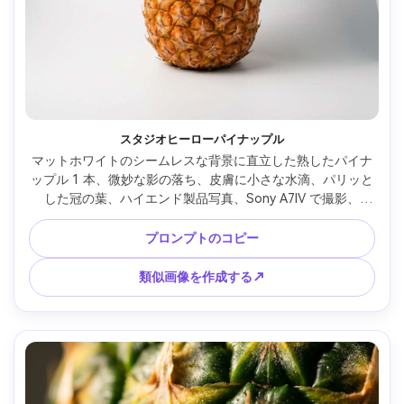
スタジオヒーローパイナップル
マットホワイトのシームレスな背景に直立した熟したパイナ
ップル 1 本、微妙な影の落ち、皮膚に小さな水滴、パリッと
した冠の葉、ハイエンド製品写真、Sony A7IV で撮影、
85mm レンズ、f/8、スタジオ ソフトボックス左とフィルカ
ード右、超シャープなテクスチャディテール、クリーンな市
プロンプトのコピー
販カラーグレーディング、ソフトシネマティックライティン
グ --ar 4:5
類似画像を作成する↗