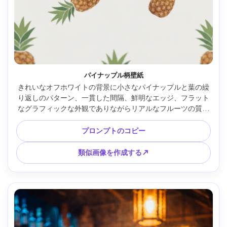
パイナップル柄壁紙
きれいなオフホワイトの背景に小さなパイナップルと葉の繰
り返しのパターン、一貫した間隔、鮮明なエッジ、フラット
なグラフィックな外観でありながらリアルなフルーツの質感
でレンダリング、柔らかいスタジオ照明、高解像度、モダン
な美的な壁紙デザイン、85mm レンズ、浅い被写界深度 --ar 
プロンプトのコピー
4:5
類似画像を作成する↗