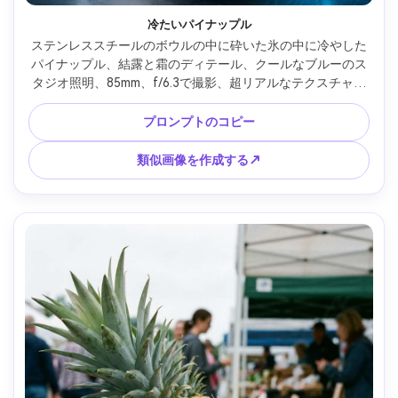
冷たいパイナップル
ステンレススチールのボウルの中に砕いた氷の中に冷やした
パイナップル、結露と霜のディテール、クールなブルーのス
タジオ照明、85mm、f/6.3で撮影、超リアルなテクスチャ、
飲料ブランドの写真の雰囲気、すっきりとしたハイライトと
シャープな焦点 --ar 4:5
プロンプトのコピー
類似画像を作成する↗