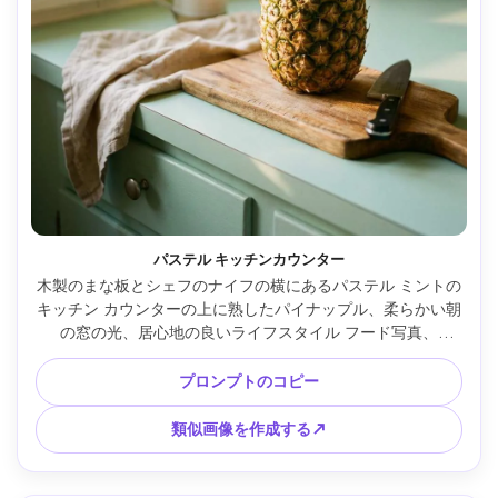
パステル キッチンカウンター
木製のまな板とシェフのナイフの横にあるパステル ミントの
キッチン カウンターの上に熟したパイナップル、柔らかい朝
の窓の光、居心地の良いライフスタイル フード写真、
35mm、f/2.5 で撮影、優しいボケ、温かみのあるハイライ
ト、フォトリアル、自然な乱雑さを最小限に抑えた --ar 4:5
プロンプトのコピー
類似画像を作成する↗