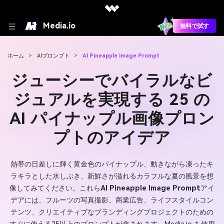
Media.io
無料で試す
ホーム
>
AIプロンプト
>
AI Pineapple Image Prompt
ジューシーでバイラルなビ
ジュアルを実現する 25 の
AI パイナップル画像プロン
プトのアイデア
熱帯の日差しに輝く黄金色のパイナップル、動きながら凍ったキ
ラキラとした水しぶき、新鮮さが溢れるカラフルな夏の風景を想
像してみてください。これら
AI Pineapple Image Prompt
アイ
デアには、フルーツの写真撮影、商業広告、ライフスタイルコン
テンツ、クリエイティブなブランディングプロジェクトのための