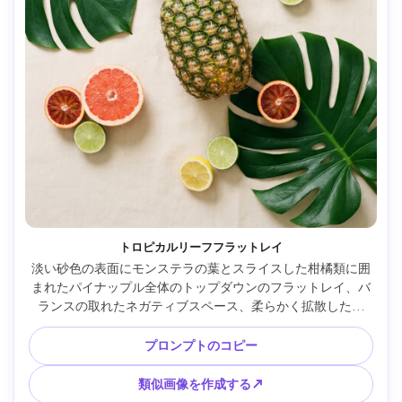
トロピカルリーフフラットレイ
淡い砂色の表面にモンステラの葉とスライスした柑橘類に囲
まれたパイナップル全体のトップダウンのフラットレイ、バ
ランスの取れたネガティブスペース、柔らかく拡散した日
光、編集用サマースタイリング、50mmで撮影、f/5.6、自然
な影、鮮やかだがリアルなカラーグレーディング --ar 4:5
プロンプトのコピー
類似画像を作成する↗