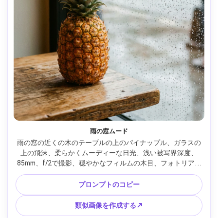
雨の窓ムード
雨の窓の近くの木のテーブルの上のパイナップル、ガラスの
上の飛沫、柔らかくムーディーな日光、浅い被写界深度、
85mm、f/2で撮影、穏やかなフィルムの木目、フォトリアル
な質感、暖かいフルーツの色調と涼しい雨の背景の間の居心
地の良いコントラスト --ar 4:5
プロンプトのコピー
類似画像を作成する↗