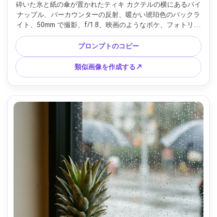
砕いた氷と紙の傘が置かれたティキ カクテルの横にあるパイ
ナップル、バーカウンターの反射、暖かい琥珀色のバックラ
イト、50mm で撮影、f/1.8、映画のようなボケ、フォトリア
ルなナイトライフの雰囲気、豊かなカラーグレーディング、
微妙なかすみ --ar 4:5
プロンプトのコピー
類似画像を作成する↗