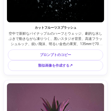
カットフルーツスプラッシュ
空中で新鮮なパイナップルのハーフとウェッジ、劇的な水し
ぶきで動きながら凍りつく、黒いスタジオ背景、高速フラッ
シュルック、鋭い飛沫、明るい金色の果実、135mmで70-
200mmで撮影、f/10、フォトリアルな商業飲料広告スタイ
ル、高コントラストの透明度、柔らかい映画のような照明 --
プロンプトのコピー
ar 4:5
類似画像を作成する↗