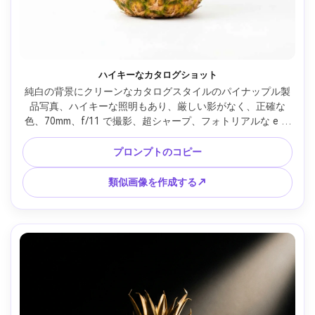
ハイキーなカタログショット
純白の背景にクリーンなカタログスタイルのパイナップル製
品写真、ハイキーな照明もあり、厳しい影がなく、正確な
色、70mm、f/11 で撮影、超シャープ、フォトリアルな e コ
マースの外観、中央の構成、簡単に切り取ることができる鮮
明なエッジ --ar 4:5
プロンプトのコピー
類似画像を作成する↗