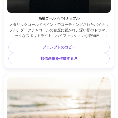
高級ゴールドパイナップル
メタリックゴールドペイントでコーティングされたパイナッ
プル、ダークチャコールの台座に置かれ、深い影のドラマチ
ックなスポットライト、ハイファッションな静物画、
85mm、f/5.6で撮影、鮮明な鏡面ハイライト、フォトリア
ル、プレミアムな編集スタイル、博物館のような雰囲気 --ar 
プロンプトのコピー
4:5
類似画像を作成する↗