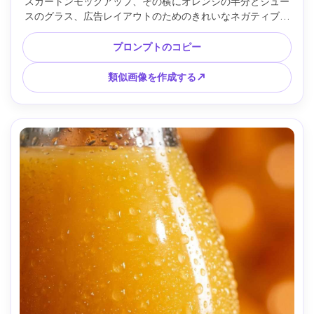
スカートンモックアップ、その横にオレンジの半分とジュー
スのグラス、広告レイアウトのためのきれいなネガティブス
ペース、穏やかなグラデーションフォーロフのスタジオ照
明、Sony A1で撮影、70mmレンズ、シャープなエッジとリ
プロンプトのコピー
アルな紙の質感、製品広告スタイル、テキストなし、ロゴな
し --ar 4:5
類似画像を作成する↗