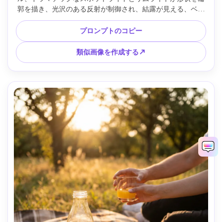
郭を描き、光沢のある反射が制御され、結露が見える、ベー
スにオレンジピールスパイラル、Sony A1で撮影、90mmレ
ンズ、ハイエンド飲料広告の美学、超シャープ、テキストな
プロンプトのコピー
し、ロゴなし --ar 4:5
類似画像を作成する↗