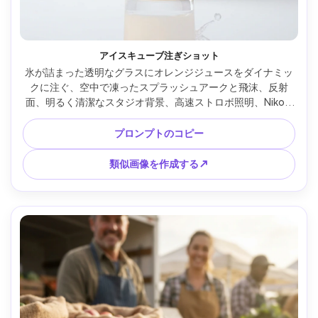
アイスキューブ注ぎショット
氷が詰まった透明なグラスにオレンジジュースをダイナミッ
クに注ぐ、空中で凍ったスプラッシュアークと飛沫、反射
面、明るく清潔なスタジオ背景、高速ストロボ照明、Nikon 
D850で撮影、105mmレンズ、タックシャープな液体ディテ
ール、フォトリアルな飲料広告、テキストなし --ar 4:5
プロンプトのコピー
類似画像を作成する↗