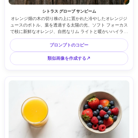
シトラス グローブ サンビーム
オレンジ畑の木の切り株の上に置かれた冷やしたオレンジジ
ュースのボトル、葉を透過する太陽の光、ソフト フォーカス
で枝に新鮮なオレンジ、自然なリム ライトと暖かいハイライ
ト、Sony A7IV で撮影、f/2 の 85mm レンズ、フォトリア
ル、健全なブランド ストーリーテリング広告、テキストなし 
プロンプトのコピー
--ar 4:5
類似画像を作成する↗