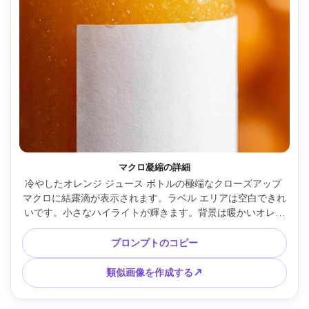
マクロ凝縮の詳細
冷やしたオレンジ ジュース ボトルの極端なクローズアップ 
マクロに結露滴が表示されます。ラベル エリアは空白できれ
いです。小さなハイライトが輝きます。背景は暖かいオレン
ジのボケで柔らかくぼかします。スタジオ ストリップ ライ
トの反射、Canon EOS R5 で撮影、f/4 の 100mm マクロ レ
プロンプトのコピー
ンズ、超リアルなテクスチャ、プレミアム飲料広告の詳細シ
ョット、テキストなし --ar 4:5
類似画像を作成する↗