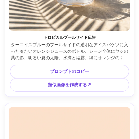
トロピカルプールサイド広告
ターコイズブルーのプールサイドの透明なアイスバケツに入
った冷たいオレンジジュースのボトル、シーン全体にヤシの
葉の影、明るい夏の太陽、水滴と結露、縁にオレンジのくさ
び、野心的な休暇の雰囲気、富士フイルム GFX 100S で撮
影、63mm レンズ、鮮明なディテール、鮮やかなカラーグレ
プロンプトのコピー
ーディング、フォトリアルな商業ライフスタイルショット、
テキストなし --ar 4:5
類似画像を作成する↗