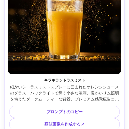
キラキラシトラスミスト
細かいシトラスミストスプレーに囲まれたオレンジジュース
のグラス、バックライトで輝く小さな液滴、暖かいリム照明
を備えたダークムーディーな背景、プレミアム感覚広告コン
セプト、Canon EOS R5 で撮影、f/1.8 の 85mm レンズ、被
写界深度が浅い、超リアル、テキストなし --ar 4:5
プロンプトのコピー
類似画像を作成する↗