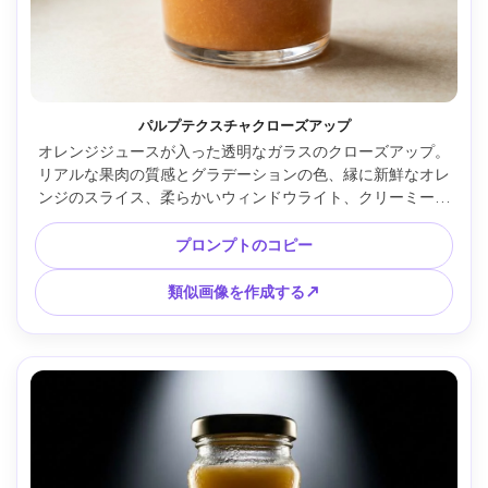
パルプテクスチャクローズアップ
オレンジジュースが入った透明なガラスのクローズアップ。
リアルな果肉の質感とグラデーションの色、縁に新鮮なオレ
ンジのスライス、柔らかいウィンドウライト、クリーミーな
ハイライト、富士フイルム X-T5 で撮影、f/2 の 56mm レン
ズ、フォトリアルな食品広告の詳細、テキストなし --ar 4:5
プロンプトのコピー
類似画像を作成する↗