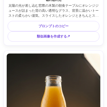
太陽の光が差し込む窓際の木製の朝食テーブルにオレンジジ
ュースが詰まった背の高い透明なグラス、背景に温かいトー
ストの柔らかい湯気、スライスしたオレンジときちんとスタ
イリングされたリネンナプキン、穏やかな影の黄金色の朝の
光、居心地の良いライフスタイル広告の美学、Sony A7IVで
プロンプトのコピー
撮影、f/1.8 の 50mm レンズ、被写界深度が浅い、フォトリ
アリスティック、編集用食品写真、テキストなし --ar 4:5
類似画像を作成する↗