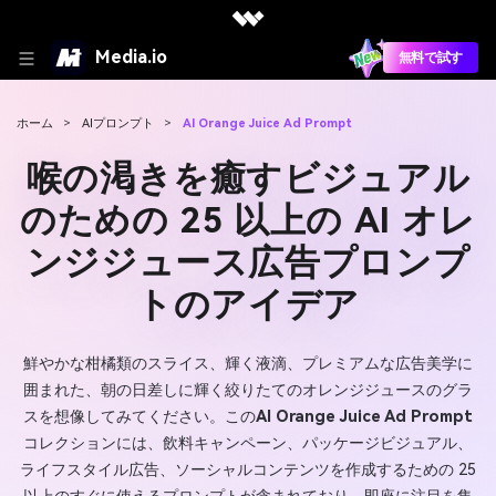
Media.io
無料で試す
ホーム
>
AIプロンプト
>
AI Orange Juice Ad Prompt
喉の渇きを癒すビジュアル
のための 25 以上の AI オレ
ンジジュース広告プロンプ
トのアイデア
鮮やかな柑橘類のスライス、輝く液滴、プレミアムな広告美学に
囲まれた、朝の日差しに輝く絞りたてのオレンジジュースのグラ
スを想像してみてください。この
AI Orange Juice Ad Prompt
コレクションには、飲料キャンペーン、パッケージビジュアル、
ライフスタイル広告、ソーシャルコンテンツを作成するための 25