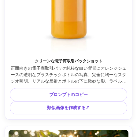
クリーンな電子商取引パックショット
正面向きの電子商取引パック純粋な白い背景にオレンジジュ
ースの透明なプラスチックボトルの写真、完全に均一なスタ
ジオ照明、リアルな反射とボトルの下に微妙な影、ラベル領
域は空白、端から端までシャープな焦点、Canon EOS R3 で
撮影、70mm レンズ、市販カタログ品質、テキストなし --ar 
プロンプトのコピー
4:5
類似画像を作成する↗