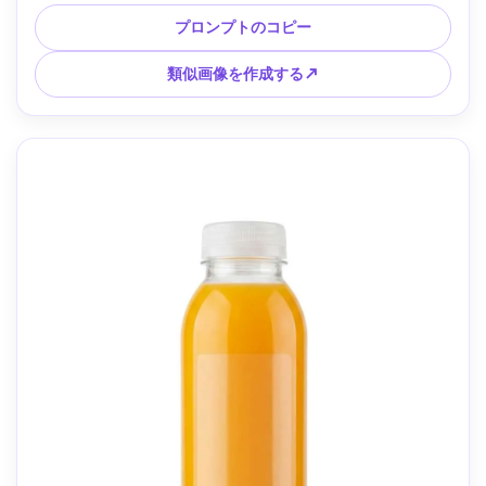
い、Sony A7R V で撮影、f/2.2 の 35mm レンズ、フォトリア
ル、本物の農場からテーブルまでの広告の雰囲気、テキスト
プロンプトのコピー
なし --ar 4:5
類似画像を作成する↗