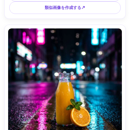
影、35mmレンズ、鮮明なディテール、フォトリアル、テキ
ストなし --ar 4:5
類似画像を作成する↗