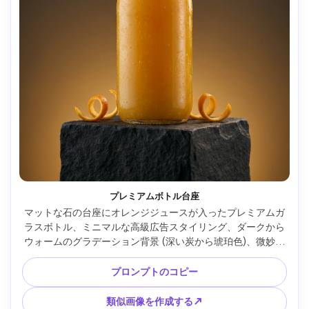
プレミアムボトル台座
マットな石の台座にオレンジジュースが入ったプレミアムガ
ラスボトル、ミニマルな高級広告スタイリング、ダークから
ウォームのグラデーション背景 (深い炭から琥珀色)、微妙な
リムライトが凝縮を強調するシングルソフトボックスキーラ
イト、アクセントとしてオレンジピールのねじれをいくつか
プロンプトのコピー
配置、Nikon Z8で撮影、f/2.0の85mmレンズ、超リアルな反
射、ハイエンド飲料広告、テキストなし、ロゴなし --ar 4:5
類似画像を作成する↗