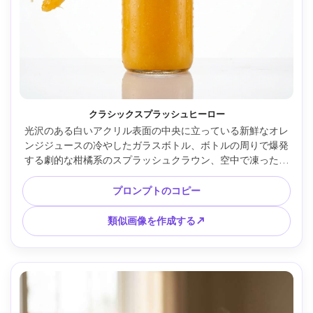
クラシックスプラッシュヒーロー
光沢のある白いアクリル表面の中央に立っている新鮮なオレ
ンジジュースの冷やしたガラスボトル、ボトルの周りで爆発
する劇的な柑橘系のスプラッシュクラウン、空中で凍ったオ
レンジのスライスと液滴が浮かび、ガラスにさわやかな結
露、きれいなスタジオ シクロラマの背景、高速フラッシュ照
プロンプトのコピー
明、Canon EOS R5 で撮影、100mm マクロレンズ、超シャ
ープフォーカス、広告製品写真、鮮やかな自然なオレンジ色
類似画像を作成する↗
のカラーグレーディング、テキストなし、ロゴなし --ar 4:5