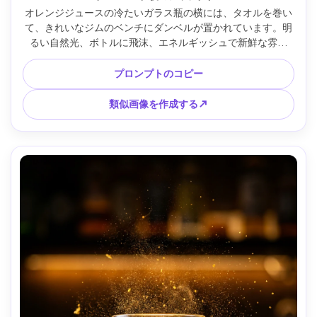
オレンジジュースの冷たいガラス瓶の横には、タオルを巻い
て、きれいなジムのベンチにダンベルが置かれています。明
るい自然光、ボトルに飛沫、エネルギッシュで新鮮な雰囲
気、Nikon Z6 II で撮影、f/2 の 35mm レンズ、鮮明なディテ
ール、フォトリアルなライフスタイル広告、テキストなし --
プロンプトのコピー
ar 4:5
類似画像を作成する↗