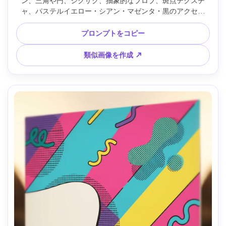
ン、三角や円、ジグザグ、抽象的なブロブ、斑点テクスチ
ャ、パステルイエロー・シアン・マゼンタ・黒のアクセン
ト、一貫した間隔、タイル状パターン、シャープなベクター
スタイル、高品質な表面デザイン、85mmレンズ、浅い被写
プロンプトをコピー
界深度、柔らかな映画調ライティング --ar 4:5
類似画像を作成 ↗