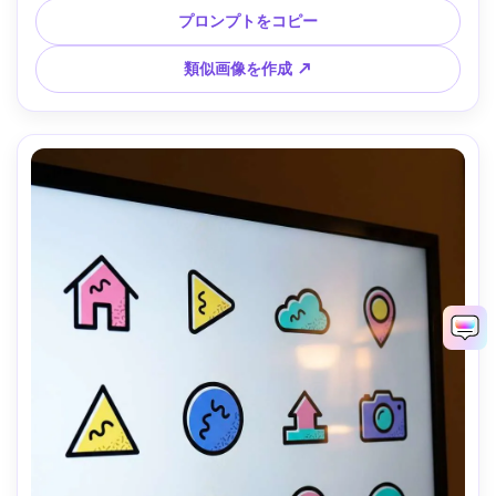
ル、ポスター対応構成、85mmレンズ、浅い被写界深度、柔
プロンプトをコピー
らかい映画調ライティング --ar 4:5
類似画像を作成 ↗