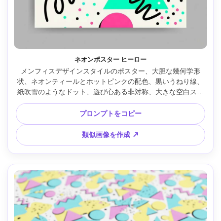
ネオンポスター ヒーロー
メンフィスデザインスタイルのポスター、大胆な幾何学形
状、ネオンティールとホットピンクの配色、黒いうねり線、
紙吹雪のようなドット、遊び心ある非対称、大きな空白スペ
ースに見出し、シャープなベクターエッジ、高コントラスト
のレイアウト、クリーンで印刷対応、プロフェッショナルな
プロンプトをコピー
グラフィックデザイン、写実表現なし、柔らかい映画調ライ
ティング --ar 4:5
類似画像を作成 ↗