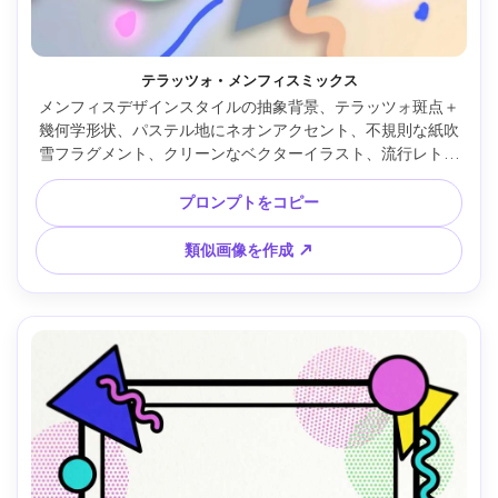
テラッツォ・メンフィスミックス
メンフィスデザインスタイルの抽象背景、テラッツォ斑点＋
幾何学形状、パステル地にネオンアクセント、不規則な紙吹
雪フラグメント、クリーンなベクターイラスト、流行レトロ
感、密度とリズムの良いバランス、85mmレンズ、浅い被写
界深度、柔らかい映画調ライティング --ar 4:5
プロンプトをコピー
類似画像を作成 ↗