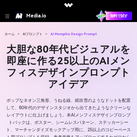
Media.io
無料で試す
ホーム
>
AIプロンプト
>
AI Memphis Design Prompt
大胆な80年代ビジュアルを
即座に作る25以上のAIメン
フィスデザインプロンプト
アイデア
ポップなネオン三角形、うねる線、紙吹雪のようなドットを配置
して、80年代のデザインスタジオから出てきたようなクリーンな
レイアウトに仕上げましょう。本AIメンフィスデザインプロンプ
トパックは、ポスター、シームレスパターン、ステッカーシー
ト、マーチャンダイズモックアップ用に、25以上のコピーペース