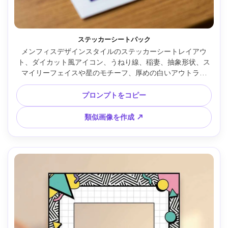
ステッカーシートパック
メンフィスデザインスタイルのステッカーシートレイアウ
ト、ダイカット風アイコン、うねり線、稲妻、抽象形状、ス
マイリーフェイスや星のモチーフ、厚めの白いアウトライ
ン、明るい80年代配色、クリーンなベクター外観、一枚のシ
ートに整然と配置、85mmレンズ、浅い被写界深度 --ar 4:5
プロンプトをコピー
類似画像を作成 ↗