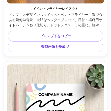
イベントフライヤーレイアウト
メンフィスデザインスタイルのイベントフライヤー、遊び心
ある幾何学背景、大胆なヘッダーブロック、日付・場所用サ
イドバー、うねり仕切り、ドットテクスチャの重ね、鮮やか
なレトロ配色、印刷に適したベクターデザイン、明解な階層
とスペース、85mmレンズ、浅い被写界深度、柔らかい映画
プロンプトをコピー
調ライティング --ar 4:5
類似画像を作成 ↗