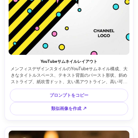
YouTubeサムネイルレイアウト
メンフィスデザインスタイルのYouTubeサムネイル構成、大
きなタイトルスペース、テキスト背面のバースト形状、斜め
ストライプ、紙吹雪ドット、太い黒アウトライン、高い可読
性、明るいシアンとピンク、黄色アクセント、クリーンなベ
クターレイアウト、写真要素なし、85mmレンズ、浅い被写
プロンプトをコピー
界深度、柔らかい映画調ライティング --ar 4:5
類似画像を作成 ↗