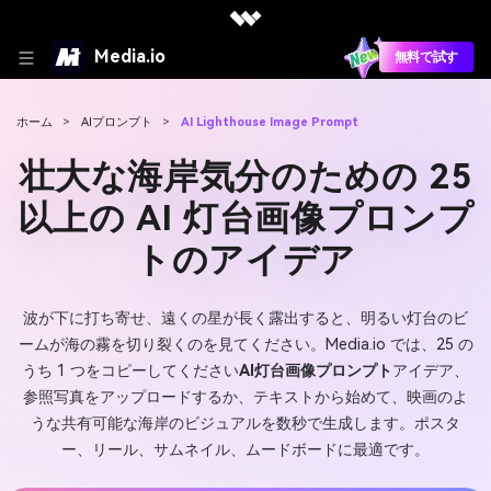
Media.io
無料で試す
ホーム
>
AIプロンプト
>
AI Lighthouse Image Prompt
壮大な海岸気分のための 25
以上の AI 灯台画像プロンプ
トのアイデア
波が下に打ち寄せ、遠くの星が長く露出すると、明るい灯台のビ
ームが海の霧を切り裂くのを見てください。Media.io では、25 の
うち 1 つをコピーしてください
AI灯台画像プロンプト
アイデア、
参照写真をアップロードするか、テキストから始めて、映画のよ
うな共有可能な海岸のビジュアルを数秒で生成します。ポスタ
ー、リール、サムネイル、ムードボードに最適です。