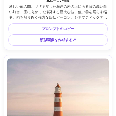
嵐ビーコン稲妻
激しい嵐の間、ギザギザした海岸の岩の上にある背の高い白
い灯台、崖に向かって爆発する巨大な波、低い雲を照らす稲
妻、雨を切り裂く強力な回転ビーコン、シネマティックティ
ールとスチールカラーグレード、Sony A7IVで撮影、35mmレ
ンズ、f/2.8、スプレーを凍結させる高速シャッター、シャー
プロンプトのコピー
プな焦点、超リアルな水滴と霧、劇的なコントラスト、プロ
の海岸写真 --ar 4:5
類似画像を作成する↗