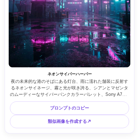
ネオンサイバーハーバー
夜の未来的な港のそばにある灯台、雨に濡れた舗装に反射す
るネオンサイネージ、霧と光が咲き誇る、シアンとマゼンタ
のムーディーなサイバーパンクカラーパレット、Sony A7S III
で撮影、35mmレンズ、f/1.4、浅い被写界深度、映画のよう
な照明、フォトリアルな雨と輝き --ar 4:5
プロンプトのコピー
類似画像を作成する↗