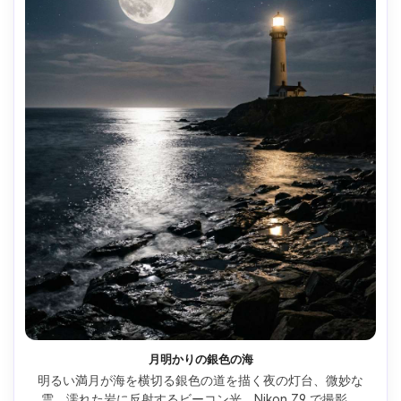
月明かりの銀色の海
明るい満月が海を横切る銀色の道を描く夜の灯台、微妙な
雲、濡れた岩に反射するビーコン光、Nikon Z9 で撮影、