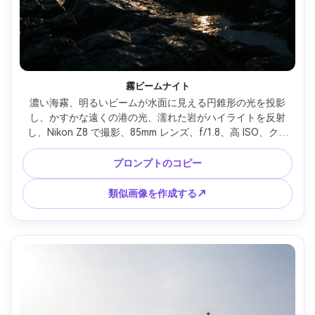
霧ビームナイト
濃い海霧、明るいビームが水面に見える円錐形の光を投影
し、かすかな遠くの港の光、濡れた岩がハイライトを反射
し、Nikon Z8 で撮影、85mm レンズ、f/1.8、高 ISO、クリ
ーン ノイズ、浅い被写界深度、映画のような控えめな照明、
超リアルな雰囲気とボリューム霧 --ar 4:5
プロンプトのコピー
類似画像を作成する↗