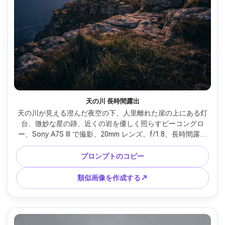
天の川 長時間露出
天の川が見える澄んだ夜空の下、人里離れた崖の上にある灯
台、微妙な星の跡、近くの岩を優しく照らすビーコングロ
ー、Sony A7S III で撮影、20mm レンズ、f/1.8、長時間露出
ルック、すっきりとした天体写真、超リアルな空、クールな
映画のようなグレーディング、シャープな前景テクスチャ --
プロンプトのコピー
ar 4:5
類似画像を作成する↗