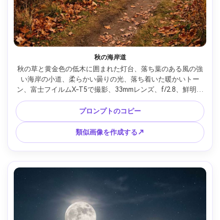
秋の海岸道
秋の草と黄金色の低木に囲まれた灯台、落ち葉のある風の強
い海岸の小道、柔らかい曇りの光、落ち着いた暖かいトー
ン、富士フイルムX-T5で撮影、33mmレンズ、f/2.8、鮮明な
ディテール、優しいフィルムシミュレーション色階調、フォ
トリアルな質感、落ち着いた季節の雰囲気 --ar 4:5
プロンプトのコピー
類似画像を作成する↗