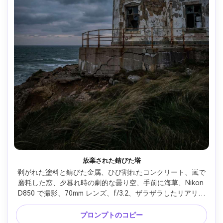
放棄された錆びた塔
剥がれた塗料と錆びた金属、ひび割れたコンクリート、嵐で
磨耗した窓、夕暮れ時の劇的な曇り空、手前に海草、Nikon 
D850 で撮影、70mm レンズ、f/3.2、ザラザラしたリアリズ
ム、高ディテール テクスチャ、映画のような不飽和色のグレ
ーディング、ドキュメンタリー感 --ar 4:5
プロンプトのコピー