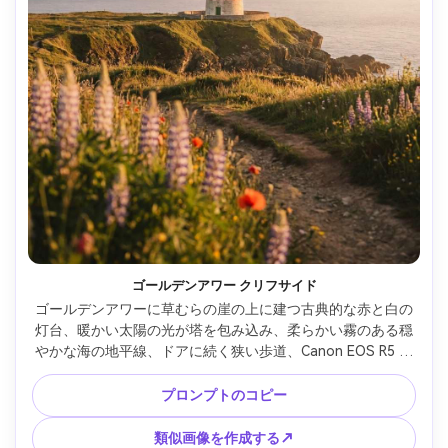
ゴールデンアワー クリフサイド
ゴールデンアワーに草むらの崖の上に建つ古典的な赤と白の
灯台、暖かい太陽の光が塔を包み込み、柔らかい霧のある穏
やかな海の地平線、ドアに続く狭い歩道、Canon EOS R5 で
撮影、50mm レンズ、f/1.8、前景の野生の花の優しいボケ、
自然の影、フォトリアルな質感、編集旅行写真、暖かいフィ
プロンプトのコピー
ルムグレーディング --ar 4:5
類似画像を作成する↗