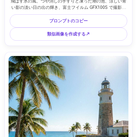
飛ばす氷の風、つや消しの手すりと凍った潮の池、涼しい青
い影の淡い日の出の輝き、富士フイルム GFX100S で撮影、
45mm レンズ、f/4、鮮明なディテール、ナチュラルなカラー
グレーディング、フォトリアルな肌のない風景、高解像度、
プロンプトのコピー
穏やかでミニマリストなムード --ar 4:5
類似画像を作成する↗