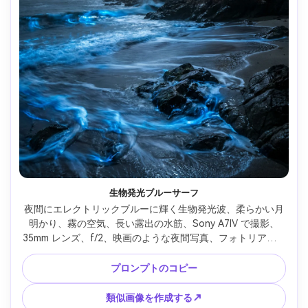
生物発光ブルーサーフ
夜間にエレクトリックブルーに輝く生物発光波、柔らかい月
明かり、霧の空気、長い露出の水筋、Sony A7IV で撮影、
35mm レンズ、f/2、映画のような夜間写真、フォトリアリス
ティックな輝き、自然な影、高詳細な岩と泡 --ar 4:5
プロンプトのコピー
類似画像を作成する↗