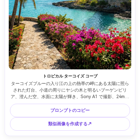
トロピカル ターコイズ コーブ
ターコイズブルーの入り江の上の熱帯の岬にある太陽に照ら
された灯台、小道の周りにヤシの木と明るいブーゲンビリ
ア、澄んだ空、水面に太陽が輝き、Sony A1 で撮影、24mm 
レンズ、f/5.6、鮮やかでありながら自然な色、偏光子の外
観、高ディテール、旅行パンフレット品質、フォトリアルな
プロンプトのコピー
テクスチャと影 --ar 4:5
類似画像を作成する↗