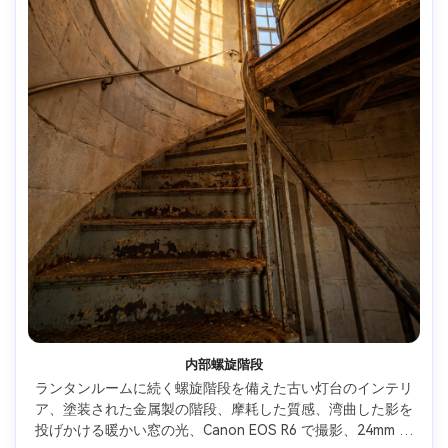
内部螺旋階段
ランタンルームに続く螺旋階段を備えた古い灯台のインテリ
ア、塗装された金属製の階段、摩耗した質感、湾曲した影を
投げかける暖かい窓の光、Canon EOS R6 で撮影、24mm レ