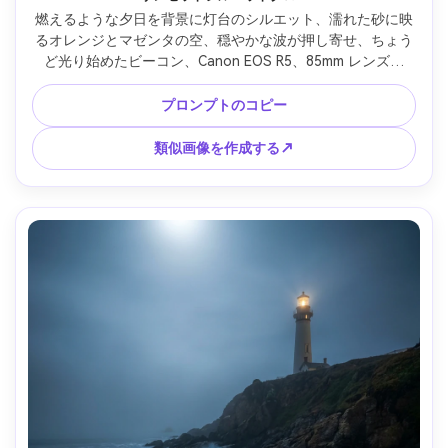
燃えるような夕日を背景に灯台のシルエット、濡れた砂に映
るオレンジとマゼンタの空、穏やかな波が押し寄せ、ちょう
ど光り始めたビーコン、Canon EOS R5、85mm レンズ、
f/2、強力なコントラスト、鮮明なシルエットのエッジ、夢の
ようなボケのハイライト、映画のようなカラーグレード、超
プロンプトのコピー
リアルな海岸写真 --ar 4:5
類似画像を作成する↗