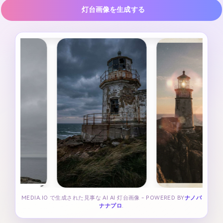
灯台画像を生成する
MEDIA.IO で生成された見事な AI AI 灯台画像 - POWERED BY
ナノバ
ナナプロ
.