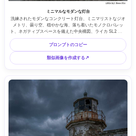
ミニマルなモダンな灯台
洗練されたモダンなコンクリート灯台、ミニマリストなジオ
メトリ、曇り空、穏やかな海、落ち着いたモノクロパレッ
ト、ネガティブスペースを備えた中央構図、ライカ SL2 で撮
影、35mm レンズ、f/5.6、シャープなライン、柔らかい拡散
照明、フォトリアリスティックな建築写真、クリーンな編集
プロンプトのコピー
カラーグレード --ar 4:5
類似画像を作成する↗