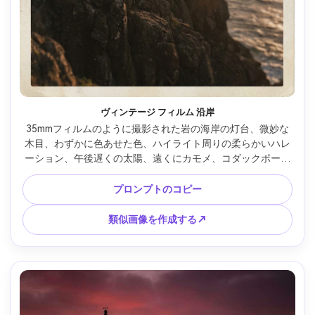
ヴィンテージ フィルム 沿岸
35mmフィルムのように撮影された岩の海岸の灯台、微妙な
木目、わずかに色あせた色、ハイライト周りの柔らかいハレ
ーション、午後遅くの太陽、遠くにカモメ、コダックポート
ラスタイルで撮影、50mmレンズルック、浅い被写界深度、
フォトリアル、懐かしい旅行ポストカードムード --ar 4:5
プロンプトのコピー
類似画像を作成する↗