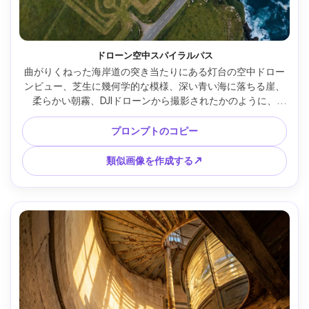
ドローン空中スパイラルパス
曲がりくねった海岸道の突き当たりにある灯台の空中ドロー
ンビュー、芝生に幾何学的な模様、深い青い海に落ちる崖、
柔らかい朝霧、DJIドローンから撮影されたかのように、
28mm相当、鮮明なトップダウン構図、超リアルなディテー
ル、バランスの取れた露出、映画のような海岸ドキュメンタ
プロンプトのコピー
リースタイル --ar 4:5
類似画像を作成する↗