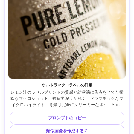
ウルトラマクロラベルの詳細
レモン汁のラベルプリントの質感と結露滴に焦点を当てた極
端なマクロショット、被写界深度が浅く、ドラマチックなマ
イクロハイライト、背景は完全にクリーミーなボケ、Sony 
A1で撮影、90mmマクロ、f/4、超リアルな商業ディテール写
真、カミソリのように鋭い --ar 4:5
プロンプトのコピー
類似画像を作成する↗