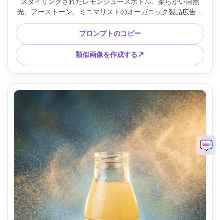
スタイリングされたレモンジュースボトル、柔らかい自然
光、アーストーン、ミニマリストのオーガニック製品広告ル
ック、富士フイルム GFX 50S II で撮影、63mm、f/3.2、フォ
トリアル、すっきりとした構図、コピーできるスペース --ar 
プロンプトのコピー
4:5
類似画像を作成する↗