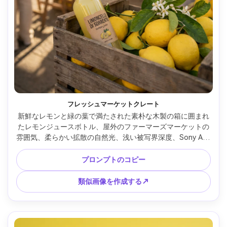
フレッシュマーケットクレート
新鮮なレモンと緑の葉で満たされた素朴な木製の箱に囲まれ
たレモンジュースボトル、屋外のファーマーズマーケットの
雰囲気、柔らかい拡散の自然光、浅い被写界深度、Sony A7R 
V、85mm、f/2 で撮影、フォトリアルなライフスタイル製品
広告、温かみのある魅力的なトーン --ar 4:5
プロンプトのコピー
類似画像を作成する↗