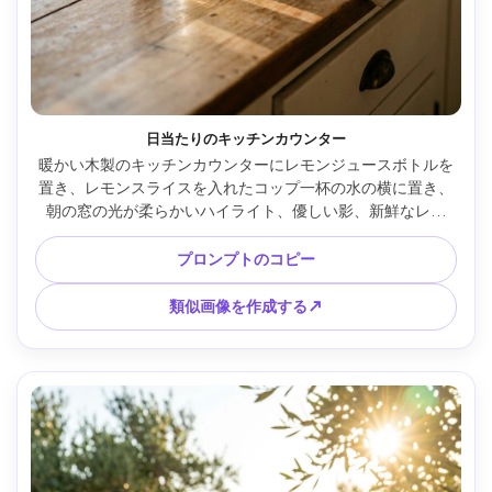
日当たりのキッチンカウンター
暖かい木製のキッチンカウンターにレモンジュースボトルを
置き、レモンスライスを入れたコップ一杯の水の横に置き、
朝の窓の光が柔らかいハイライト、優しい影、新鮮なレモ
ン、フレームに小さなリネン布を生み出し、居心地の良いラ
イフスタイル広告の美学、富士フイルムGFX 100Sで撮影、
プロンプトのコピー
80mm、f/2.8、フォトリアルでクリーンなブランド準備の構
図、コピーできるスペース --ar 4:5
類似画像を作成する↗