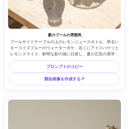
夏のプールの雰囲気
プールサイドテーブルの上のレモンジュースボトル、明るい
ターコイズブルーのウォーターボケ、近くにアイスバケツと
レモンスライス、鮮明な影の強い日差し、夏の広告の美学、
Canon EOS R5、35mm、f/2.8 で撮影、フォトリアリスティ
ックなライフスタイル製品写真、活気に満ちた楽しい --ar 
プロンプトのコピー
4:5
類似画像を作成する↗