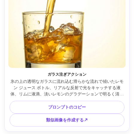
ガラス注ぎアクション
氷の上の透明なガラスに流れ込む滑らかな流れで傾いたレモ
ン ジュース ボトル、リアルな反射で光をキャッチする液
体、リムに液滴、淡いレモンのグラデーションで明るく清潔
なスタジオ背景、Sony A1、55mm、f/4 で撮影、商業用飲料
写真、超リアル、注ぎにシャープな焦点 --ar 4:5
プロンプトのコピー
類似画像を作成する↗