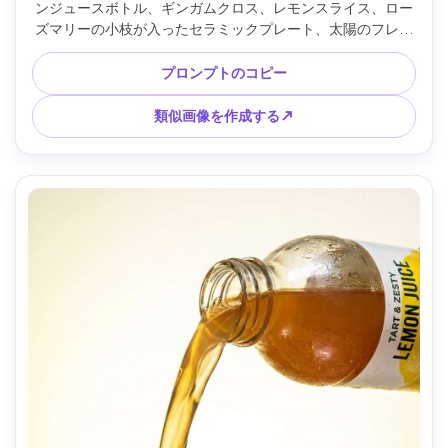
ンジュースボトル、ギンガムクロス、レモンスライス、ロー
ズマリーの小枝が入ったセラミックプレート、太陽のフレア
とゴールデンアワーの光、海岸沿いの背景が少しピントが合
わず、鮮やかで自然な色、Canon EOS R6、50mm、f /2.2、
プロンプトのコピー
ライフスタイル製品広告、フォトリアリスティックな編集ル
ック --ar 4:5
類似画像を作成する↗