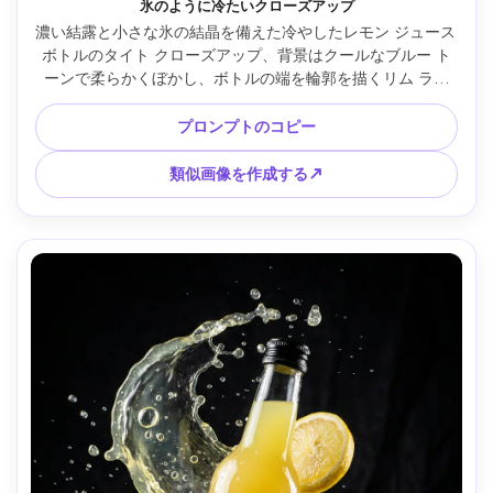
氷のように冷たいクローズアップ
濃い結露と小さな氷の結晶を備えた冷やしたレモン ジュース 
ボトルのタイト クローズアップ、背景はクールなブルー ト
ーンで柔らかくぼかし、ボトルの端を輪郭を描くリム ライ
ト、ラベル テクスチャのマクロ ディテール、Sony A7IV で
撮影、90mm マクロ、f/5.6、鮮明な商品写真、フォトリア
プロンプトのコピー
ル、高解像度 --ar 4:5
類似画像を作成する↗