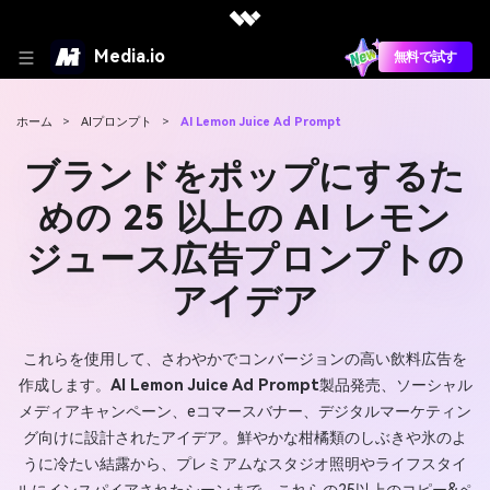
Media.io
無料で試す
ホーム
>
AIプロンプト
>
AI Lemon Juice Ad Prompt
ブランドをポップにするた
めの 25 以上の AI レモン
ジュース広告プロンプトの
アイデア
これらを使用して、さわやかでコンバージョンの高い飲料広告を
作成します。
AI Lemon Juice Ad Prompt
製品発売、ソーシャル
メディアキャンペーン、eコマースバナー、デジタルマーケティン
グ向けに設計されたアイデア。鮮やかな柑橘類のしぶきや氷のよ
うに冷たい結露から、プレミアムなスタジオ照明やライフスタイ