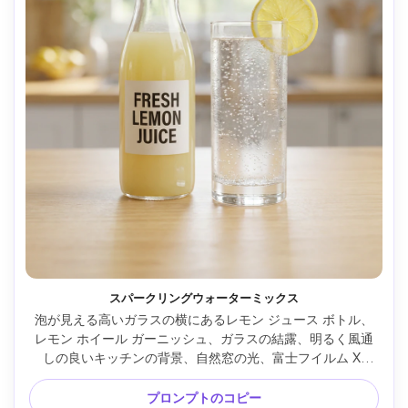
スパークリングウォーターミックス
泡が見える高いガラスの横にあるレモン ジュース ボトル、
レモン ホイール ガーニッシュ、ガラスの結露、明るく風通
しの良いキッチンの背景、自然窓の光、富士フイルム X-
T5、56mm、f/2 で撮影、写実的な飲料広告、新鮮で清潔な
雰囲気 --ar 4:5
プロンプトのコピー