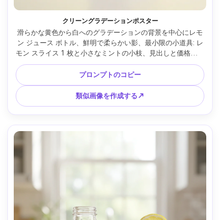
クリーングラデーションポスター
滑らかな黄色から白へのグラデーションの背景を中心にレモ
ン ジュース ボトル、鮮明で柔らかい影、最小限の小道具: レ
モン スライス 1 枚と小さなミントの小枝、見出しと価格設定
のためのマイナス スペースがたくさん、Canon EOS R5、
85mm、f/ 5.6、スタジオ照明、フォトリアルなコマーシャル 
プロンプトのコピー
ポスター スタイル --ar 4:5
類似画像を作成する↗