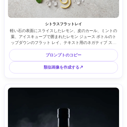
シトラスフラットレイ
軽い石の表面にスライスしたレモン、皮のカール、ミントの
葉、アイスキューブで囲まれたレモン ジュース ボトルのト
ップダウンのフラット レイ、テキスト用のネガティブ スペ
ースを備えたバランスの取れた構成、明るい自然の日光、
Canon EOS R5、35mm、f で撮影 /5.6、フォトリアルな製品
プロンプトのコピー
フラット レイ、鮮明でモダン --ar 4:5
類似画像を作成する↗