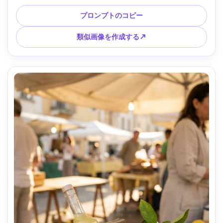
ール ツイスト、ハイ コントラストの高級広告ムード、Nikon 
D850、105mm、f/8 で撮影、スタジオ ストロボ ライティン
プロンプトのコピー
グ、フォトリアル、プレミアム パッケージ ハイライト --ar 
4:5
類似画像を作成する↗