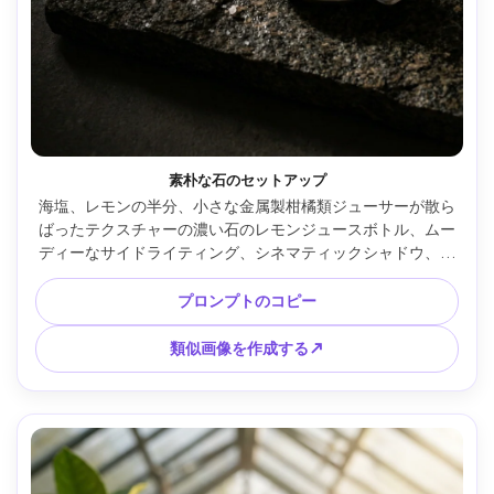
素朴な石のセットアップ
海塩、レモンの半分、小さな金属製柑橘類ジューサーが散ら
ばったテクスチャーの濃い石のレモンジュースボトル、ムー
ディーなサイドライティング、シネマティックシャドウ、編
集製品写真、Sony A7IVで撮影、50mm、f/2.8、フォトリア
ル、プレミアムフードスタイリング --ar 4:5
プロンプトのコピー
類似画像を作成する↗