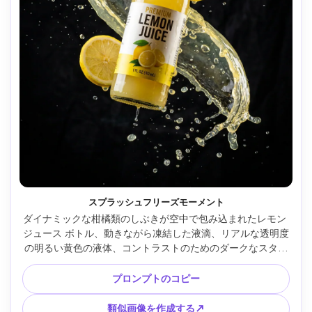
スプラッシュフリーズモーメント
ダイナミックな柑橘類のしぶきが空中で包み込まれたレモン 
ジュース ボトル、動きながら凍結した液滴、リアルな透明度
の明るい黄色の液体、コントラストのためのダークなスタジ
オ背景、近くに吊り下げられたスライスされたレモン 2 個、
高速ストロボ照明、Nikon Z9 で撮影、70mm、f/8、超リア
プロンプトのコピー
ルな広告写真、ドラマチックで鮮明 --ar 4:5
類似画像を作成する↗