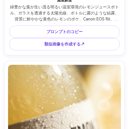
温室鮮度
緑豊かな葉が生い茂る明るい温室環境のレモンジュースボト
ル、ガラスを透過する太陽光線、ボトルに露のような結露、
背景に鮮やかな黄色のレモンのボケ、Canon EOS R6、
85mm、f/1.8、フォトリアルなライフスタイル広告、フレッ
シュでオーガニックな雰囲気 --ar 4:5
プロンプトのコピー
類似画像を作成する↗