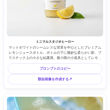
ミニマルスタジオヒーロー
マットホワイトのシームレスな背景を中心としたプレミアム
レモンジュースボトル、ボトルの下に微妙な柔らかい影、プ
ラスチック上の小さな結露滴、最小限の小道具としてレモン
のくさびと一枚の葉、見出しテキストのための上部のきれい
なネガスペース、Canon EOS R5で撮影、85mmレンズ、
プロンプトのコピー
f/4、スタジオソフトボックス照明、超シャープなラベル、フ
ォトリアルな製品広告、ハイエンドのカラーグレーディング 
類似画像を作成する↗
--ar 4:5