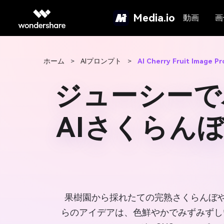
Media.io
動画
画
ホーム
>
AIプロンプト
>
AI Cherry Fruit Image P
ジューシーで
AIさくらん
果樹園から採れたての完熟さくらんぼ
らのアイデアは、色鮮やかでみずみずし