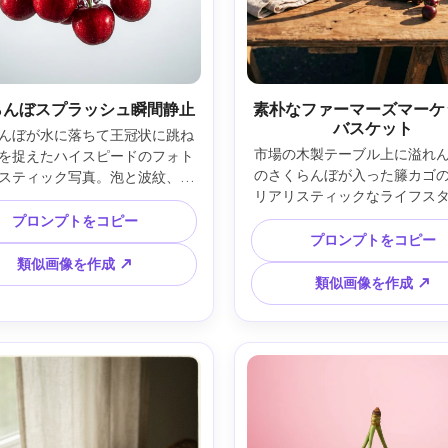
らんぼスプラッシュ瞬間静止
素朴なファーマーズマーケ
バスケット
んぼが水に落ちて王冠状に跳ね
市場の木製テーブル上に溢れ
を捉えたハイスピードのフォト
のさくらんぼが入った籐カゴ
スティック写真。泡と波紋、鮮
リアリスティックなライフス
ハイライト、白から淡灰色グラ
ード写真。朝の自然光、柔ら
ョンのスタジオ背景。Canon 
プロンプトをコピー
ぼかした手書きの値札、浅い
S R3、100mmマクロレンズ、
プロンプトをコピー
度。Nikon D850、35mm
1、ウルトラシャープ、飲料広告ス
類似画像を作成 ↗
f/2.2、暖かい色調編集、ドキ
、鮮やかな赤、クリーンな構成 
類似画像を作成 ↗
リー風 --ar 4:5
--ar 4:5