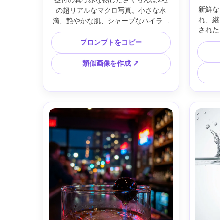
茎付の真っ赤な熟したさくらんぼ2粒
新鮮な
の超リアルなマクロ写真。小さな水
れ、継
滴、艶やかな肌、シャープなハイライ
された
ト、暗くムーディーな背景、柔らかな
真。ク
サイドライトとやさしいリムライト、
プロンプトをコピー
でフル
極めて細かいディテール。Sony A7R 
色とシ
IV、100mmマクロレンズ、f/4、浅い
類似画像を作成 ↗
EOS
被写界深度、水滴にピントが合ったシ
図、E
ネマティックなフードフォトカラーグ
余分な
レード --ar 4:5