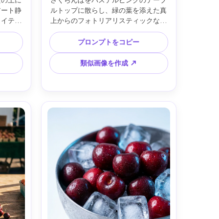
だの上に
さくらんぼをパステルピンクのテーブ
アート静
ルトップに散らし、緑の葉を添えた真
ライティ
上からのフォトリアリスティックなフ
射、数本
ラットレイ。窓からのやわらかな自然
割れたさ
光、ミニマルでモダンなスタイリン
プロンプトをコピー
mmレン
グ、SNS用にクリーンなネガティブス
ミュージ
ペース。Fujifilm GFX 100、45mmレン
類似画像を作成 ↗
ィルム調
ズ、f/5.6、エッジがシャープ、ブライ
-ar 
トなエディトリアルカラグレ --ar 4:5