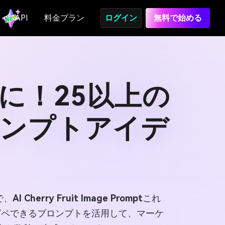
API
料金プラン
ログイン
無料で始める
に！25以上の
ロンプトアイデ
で、
AI Cherry Fruit Image Prompt
これ
ピペできるプロンプトを活用して、マーケ