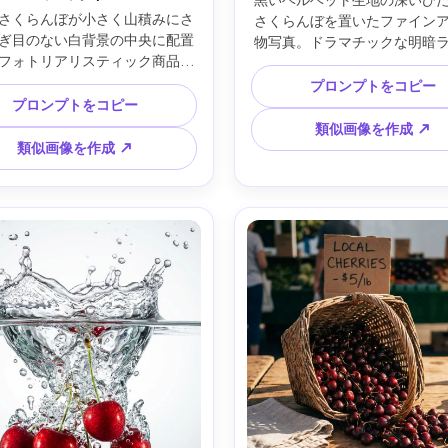
黒いベルベット生地の深いひ
さくらんぼが小さく山積みにさ
さくらんぼを置いたファイン
ぎ目のない白背景の中央に配置
物写真。ドラマチックな明暗
フォトリアリスティック商品写
ング、リッチな赤と微かな反
リーンなハイキーライティング
の茎や、中身が見えるように
プロンプトをコピー
ーツ下に柔らかな影、リアルな
プロンプトをコピー
くらんぼ1粒。Nikon Z8、50
ャープなテクスチャー。Canon 
ズ、f/2.8、浅い被写界深度、
類似画像を作成 ↗
 R5、85mmレンズ、f/8、正面構
アムクオリティの雰囲気、フ
類似画像を作成 ↗
Cサイト用スタイル、超高精細、
コントラスト、超リアルな質感 -
小道具なし、文字なし --ar 4:5
4:5