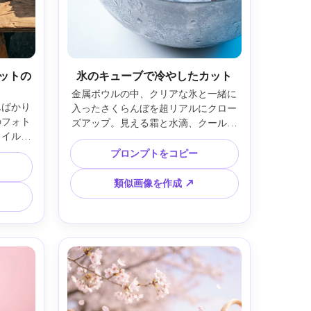
ットの
氷のキューブで冷やしたカット
金属ボウルの中、クリアな氷と一緒に
んばかり
入ったさくらんぼを超リアルにクロー
のフォト
ズアップ。見える霜と水滴、クールな
タイルフ
青いハイライトに映える赤。Sony 
かな影、
A1、90mmマクロレンズ、f/5.6、シャ
プロンプトをコピー
被写界深
ープなテクスチャー、プレミアムな爽
レンズ、
快感、クリーンな商用ライティング --
類似画像を作成 ↗
ュメンタ
ar 4:5