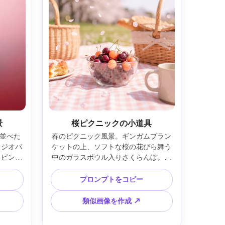
景
桜ピクニックの小道具
並べた
春のピクニック風景。ギンガムブラン
タジオパ
ケットの上、ソフトな桜の花びら舞う
らピンク
中のガラスボウル入りさくらんぼ。明
ントロー
るい自然光、パステル色彩、Sony 
ッジ、ソ
A7R V、35mmレンズ、f/2、夢のよう
プロンプトをコピー
ad 
なボケとロマンチックなライフスタイ
解像度、
ルバイブ --ar 4:5
類似画像を作成 ↗
ド風、超
5