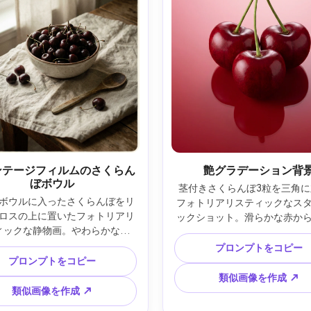
ンテージフィルムのさくらん
艶グラデーション背
ぼボウル
茎付きさくらんぼ3粒を三角に
ボウルに入ったさくらんぼをリ
フォトリアリスティックなス
ロスの上に置いたフォトリアリ
ックショット。滑らかな赤か
ィックな静物画。やわらかな窓
へのグラデーション背景、コ
細なフィルム調グレイン、やや
ルされた反射、シャープなエ
プロンプトをコピー
せたヴィンテージカラーパレッ
プロンプトをコピー
フトボックスライト、Hasselbl
らかなビネッティング。Leica 
X2D、80mmレンズ、f/9、高
類似画像を作成 ↗
、50mmレンズ、f/2.8、ノスタル
モダンなビューティーブラン
類似画像を作成 ↗
で居心地の良いムード、自然な
クリーンな構図 --ar 4: