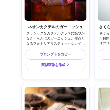
ネオンカクテルのガーニッシュ
さく
クラシックなカクテルグラスに艶やか
さくら
なさくらんぼのガーニッシュが焦点と
た瞬間
なるフォトリアリスティックなナイト
リアリ
バーシーン。ネオンレッド＆ブルーの
やかな
反射、グラス表面の水滴、背景にボケ
デーシ
プロンプトをコピー
たシティライト。Sony A7IV、50mm 
EO
f/1.4、浅い被写界深度、シネマティッ
f/1
類似画像を作成 ↗
クなライティングと高コントラスト、
タイル
超リアルなディテール --ar 4:5