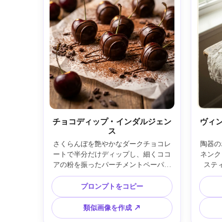
チョコディップ・インダルジェン
ヴィ
ス
さくらんぼを艶やかなダークチョコレ
陶器の
ートで半分だけディップし、細くココ
ネンク
アの粉を振ったパーチメントペーパー
ステ
の上に配置したフォトリアリスティッ
光、微
クなフード撮影。温かいスタジオ光と
色褪
プロンプトをコピー
柔らかい補助光、Canon EOS R5、
ト、柔
85mmレンズ、f/2、クリーミーなボ
M11
類似画像を作成 ↗
ケ、ラグジュアリーデザート広告のム
ジック