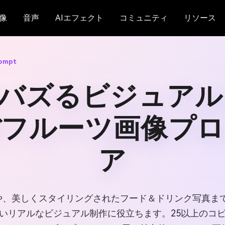
像
音声
AIエフェクト
コミュニティ
リソース
rompt
バズるビジュアル
ぼフルーツ画像プ
ア
や、美しくスタイリングされたフード＆ドリンク写真ま
いリアルなビジュアル制作に役立ちます。25以上のコ