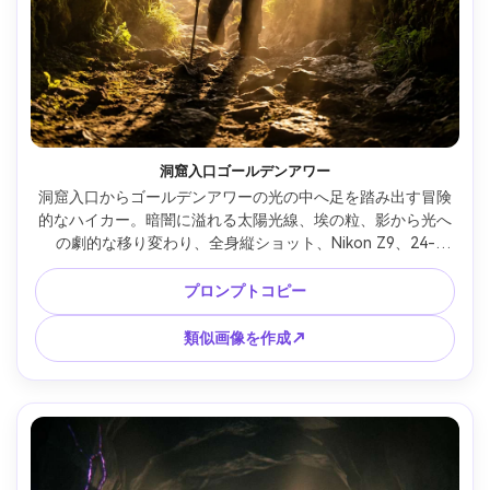
洞窟入口ゴールデンアワー
洞窟入口からゴールデンアワーの光の中へ足を踏み出す冒険
的なハイカー。暗闇に溢れる太陽光線、埃の粒、影から光へ
の劇的な移り変わり、全身縦ショット、Nikon Z9、24-
70mm（35mm）、鮮明なディテール、自然な色調、エピック
なトラベルバイブ --ar 4:5
プロンプトコピー
類似画像を作成↗