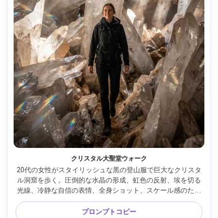
クリスタル大聖堂ウォーク
20代の女性がスタイリッシュな黒の登山服で巨大なクリスタ
ル洞窟を歩く。圧倒的な水晶の形成、虹色の反射、埃を切る
光線、冷静な自信の表情、全身ショット、スケール感のため
の低いアングル、Nikon Z8、35mmレンズ、HDRリアリズ
ム、鮮明な岩のディテール、映画的な輝き、プロの冒険写真 
プロンプトコピー