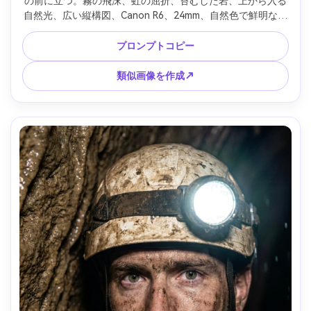
の前に立つ。霧の飛沫、虹の屈折、苔むした岩、上から入る
自然光、広い縦構図、Canon R6、24mm、自然色で鮮明なデ
ィテール、ロマンチックで冒険的な雰囲気、写真リアルなト
ラベルフォト --ar 4:5
プロンプトコピー
類似画像を作成↗