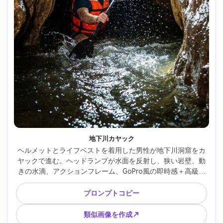
地下川カヤック
ヘルメットとライフベストを着用した男性が地下川洞窟をカ
ヤックで進む。ヘッドランプが水面を反射し、狭い岩壁、動
きの水滴、アクションフレーム、GoPro風の即時感＋高級リ
アル、Sony A1、24mm、鮮明なハイライト、動的シャッタ
ー、写真リアルな冒険ショット --ar 4:5
プロンプトコピー
類似画像を作成↗