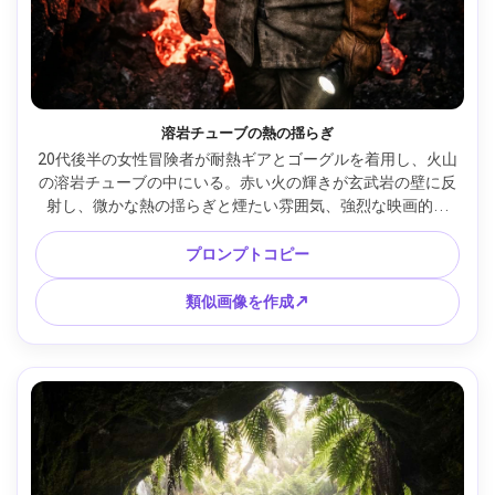
溶岩チューブの熱の揺らぎ
20代後半の女性冒険者が耐熱ギアとゴーグルを着用し、火山
の溶岩チューブの中にいる。赤い火の輝きが玄武岩の壁に反
射し、微かな熱の揺らぎと煙たい雰囲気、強烈な映画的照
明、RED Komodo、35mm撮影、ハイコントラスト、荒々し
いリアル、ハーフボディフレーム、鋭い毛穴と汗のディテー
プロンプトコピー
ル --ar 4:5
類似画像を作成↗