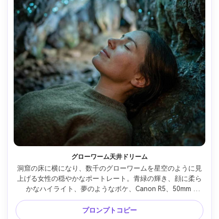
グローワーム天井ドリーム
洞窟の床に横になり、数千のグローワームを星空のように見
上げる女性の穏やかなポートレート。青緑の輝き、顔に柔ら
かなハイライト、夢のようなボケ、Canon R5、50mm 
f/1.2、浅い被写界深度、写真リアルな肌、魔法のように穏や
かなムード、映画色調 --ar 4:5
プロンプトコピー