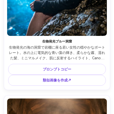
生物発光ブルー洞窟
生物発光の海の洞窟で岩棚に座る若い女性の穏やかなポート
レート。水の上に電気的な青い藻の輝き、柔らかな霧、濡れ
た髪、ミニマルメイク、肌に反射するハイライト、Canon 
R5、50mm f/1.2、クローズアップフレーミング、ソフトボ
ケ、超リアルな質感、夢のような映画色調 --ar 4:5
プロンプトコピー
類似画像を作成↗