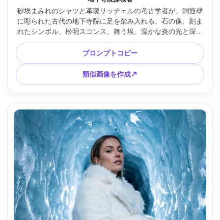
砂埃まみれのシャツと革製サッチェルの考古学者が、洞窟壁
に彫られた古代の地下寺院に足を踏み入れる。石の像、刻ま
れたシンボル、松明スコンス、舞う埃、温かな炎の光と深い
影、Fujifilm GFX100S、45mm、エディトリアルドキュメンタ
リー風、写真リアル、高ディテール、劇的な構図 --ar 4:5
プロンプトコピー
類似画像を作成↗