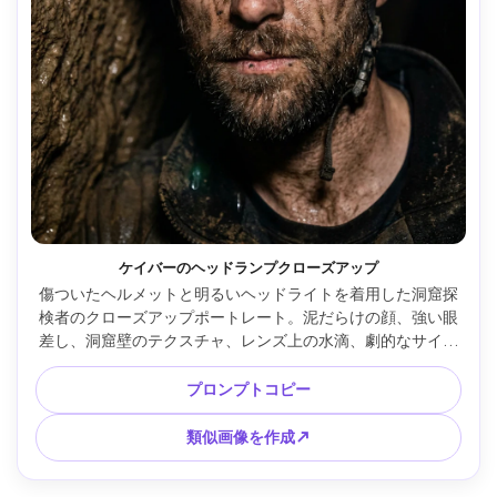
ケイバーのヘッドランプクローズアップ
傷ついたヘルメットと明るいヘッドライトを着用した洞窟探
検者のクローズアップポートレート。泥だらけの顔、強い眼
差し、洞窟壁のテクスチャ、レンズ上の水滴、劇的なサイド
ライト、Sony A1、85mm f/1.8、超リアルな肌と泥ディテー
ル、ドキュメンタリーリアリズム、高解像度、映画的な粒子 
プロンプトコピー
--ar 4:5
類似画像を作成↗