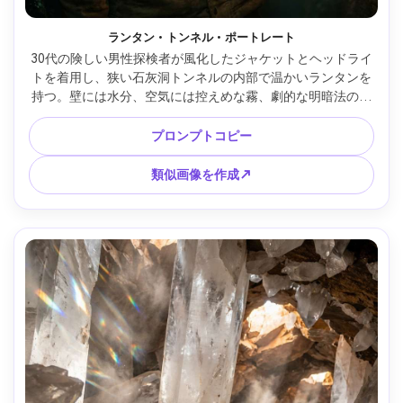
ランタン・トンネル・ポートレート
30代の険しい男性探検者が風化したジャケットとヘッドライ
トを着用し、狭い石灰洞トンネルの内部で温かいランタンを
持つ。壁には水分、空気には控えめな霧、劇的な明暗法の照
明、映画的なティール＆アンバーの色調、Sony A7IV、85mm 
f/1.4撮影、浅い被写界深度、ハーフボディポートレート、超
プロンプトコピー
リアルな肌質、鮮明なフォーカス、映画スチル品質 --ar 4:5
類似画像を作成↗