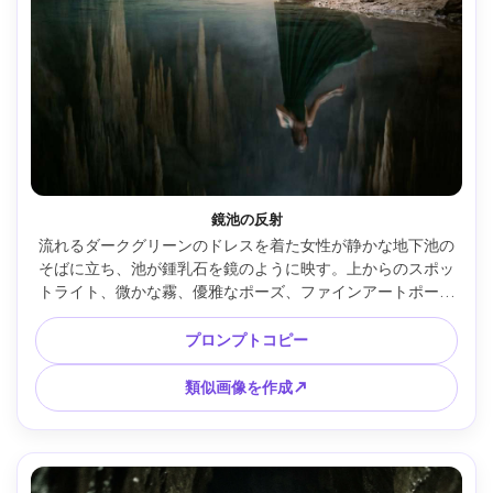
鏡池の反射
流れるダークグリーンのドレスを着た女性が静かな地下池の
そばに立ち、池が鍾乳石を鏡のように映す。上からのスポッ
トライト、微かな霧、優雅なポーズ、ファインアートポート
レート、中判ルック、Hasselblad、65mm、浅い被写界深
度、写真リアル、滑らかなグラデーション、映画的な優雅さ 
プロンプトコピー
--ar 4:5
類似画像を作成↗