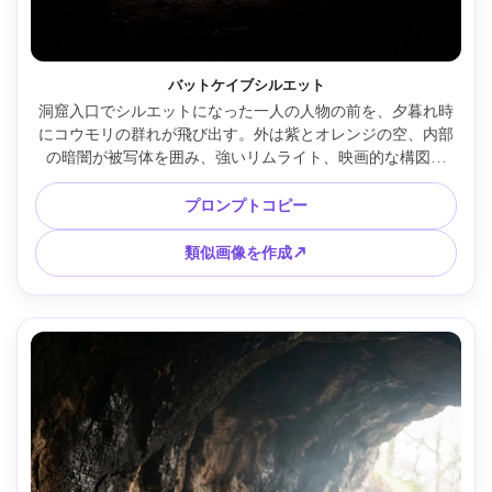
バットケイブシルエット
洞窟入口でシルエットになった一人の人物の前を、夕暮れ時
にコウモリの群れが飛び出す。外は紫とオレンジの空、内部
の暗闇が被写体を囲み、強いリムライト、映画的な構図、
Nikon D850、70-200mm撮影、鮮明なコウモリの動きとわず
かなブラー、写真リアル、劇的なムード --ar 4:5
プロンプトコピー
類似画像を作成↗