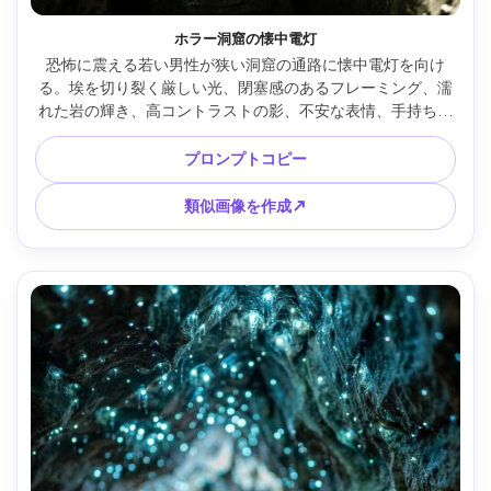
ホラー洞窟の懐中電灯
恐怖に震える若い男性が狭い洞窟の通路に懐中電灯を向け
る。埃を切り裂く厳しい光、閉塞感のあるフレーミング、濡
れた岩の輝き、高コントラストの影、不安な表情、手持ちリ
アル、Sony A7S III、35mm、ざらざらした映画スチル、超リ
アルな質感、サスペンスな雰囲気 --ar 4:5
プロンプトコピー
類似画像を作成↗