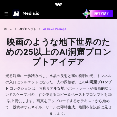
Media.io
無料で試す
ホーム
>
AIプロンプト
>
AI Cave Prompt
映画のような地下世界のた
めの25以上のAI洞窟プロン
プトアイデア
光る洞窟に一歩踏み出し、水晶の反射と霧の松明の光、トンネル
の入口にシルエットになった一人の探検者。この
AI洞窟プロンプ
ト
コレクションは、写真リアルな地下ポートレートや映画的なラ
ンドスケープ用の、すぐ使えるコピー＆ペーストプロンプトを25
以上提供します。写真をアップロードするかテキストから始め
て、投稿やサムネイル、リールに即時生成。暗闇を伝説的に見せ
ましょう。