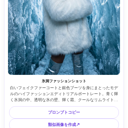
氷洞ファッションショット
白いフェイクファーコートと銀色ブーツを身にまとったモデ
ルのハイファッションエディトリアルポートレート。青く輝
く氷洞の中、透明な氷の壁、輝く霜、クールなリムライトと
柔らかな補助光、自信あるポーズ、Hasselblad X2D、
80mm、鋭いフォーカス、クリーンなハイライト、ラグジュ
プロンプトコピー
アリーマガジン風、超リアル --ar 4:5
類似画像を作成↗